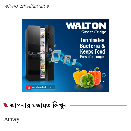
কালের আলো/এসএকে
আপনার মতামত লিখুন
Array