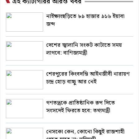
এই ক্যাটাগরির আরও খবর
নাইক্ষ্যংছড়িতে ৮৯ হাজার ৯১৬ ইয়াবা
জব্দ
দেশের জ্বালানি সংকট কাটাতে সময়
লাগবে: বাণিজ্যমন্ত্রী
শেরপুরের কিংবদন্তি আইনজীবী নারায়ণ
চন্দ্র হোড় বাচ্চু আর নেই
গণতন্ত্রকে প্রাতিষ্ঠানিক রূপ দিতে
সংসদেই ফিরতে হবে: তথ্যমন্ত্রী
নেসকো কেন, কোনো কিছুই রাজশাহী