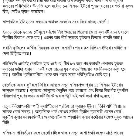
চুক্তিটি সম্পন্ন করতে লোপেজ তার পাওনা অর্থ মওকুফ করার পাশাপাশি ভবিষ্যতে
ক্লাবের পরিস্থিতির উন্নতি হলে সর্বোচ্চ ১২ মিলিয়ন ইউরো পুনরুদ্ধারের যে শর্ত বা ক্লজ
ছিল, সেটিও ত্যাগ করেছেন।
সাম্প্রতিক ইতিহাসের সবচেয়ে ভয়াবহ সংকটের মধ্য দিয়ে যাচ্ছে বোর্দো।
২০০৮ থেকে ২০০৯ মৌসুমে সর্বশেষ লিগ ওয়ানের শিরোপা জেতা ক্লাবটি ২০২২ সালে
দ্বিতীয় বিভাগে নেমে যায়। এরপর আর শীর্ষ স্তরের ফুটবলে ফিরতে পারেনি তারা।
ফরাসি ফুটবলের আর্থিক নিয়ন্ত্রক সংস্থা ক্লাবটির প্রায় ৪০ মিলিয়ন ইউরোর ঘাটতি বা
দেনা চিহ্নিত করে।
পরিস্থিতি এতটাই বেগতিক হয়ে ওঠে যে, দীর্ঘ ৮৭ বছর পর ক্লাবটি পেশাদার ফুটবল
ক্লাবের মর্যাদা হারায়। একই সঙ্গে তাদের যুব একাডেমিগুলোও সাময়িকভাবে বন্ধ হয়ে
যায়। জাতীয় প্রতিযোগিতা থেকে বাদ পড়ার মতো পরিস্থিতিও তৈরি হয়।
বোর্দোকে আবার ফুটবলে ফিরিয়ে আনতে নতুন মালিকপক্ষ প্রায় ১১ মিলিয়ন ইউরোর
সংস্থান করেছে। ক্লাবের মৌসুমের দৈনন্দিন খরচ চালানো এবং বিচার বিভাগীয় পুনর্গঠন
পরিকল্পনা পূরণের জন্য একটি ট্রাস্ট অ্যাকাউন্টে এই অর্থ জমা রাখা হয়েছে।
নতুন বিনিয়োগকারী স্পার্টা ক্যাপিটালের প্রতিষ্ঠাতা ফ্রাঙ্ক টুইল। তিনি এসি মিলানের
সাবেক বোর্ড সদস্য। অন্যদিকে পার্ক বেঞ্চের মালিক ব্রিটিশ ব্যবসায়ী জেমস বোর্ড।
স্কটিশ ক্লাব ডানফার্মলাইন অ্যাথলেটিক ও স্প্যানিশ ক্লাব কর্দোবার সঙ্গেও যুক্ত আছেন
তিনি।
মালিকানা পরিবর্তনের ফলে বোর্দোর টিকে থাকার নতুন আশা তৈরি হলেও মাঠে তাদের