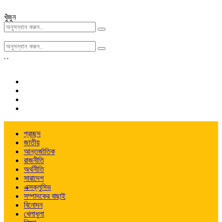
খুঁজুন
,
,
প্রচ্ছদ
জাতীয়
আন্তর্জাতিক
রাজনীতি
অর্থনীতি
সারাদেশ
এক্সক্লুসিভ
সম্পাদকের বাছাই
বিনোদন
খেলাধুলা