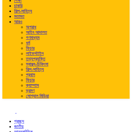
শিক্ষা
চাকরি
শিল্প-সাহিত্য
মতামত
আরও
অপরাধ
আইন আদালত
গণমাধ্যম
ধর্ম
ফিচার
লাইফস্টাইল
তথ্যপ্রযুক্তি
স্বাস্থ্য-চিকিৎসা
শিল্প-সাহিত্য
প্রবাস
ফিচার
ক্যাম্পাস
ভ্রমণ
সোশ্যাল মিডিয়া
প্রচ্ছদ
জাতীয়
আন্তর্জাতিক