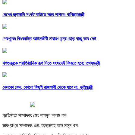
দেশের জ্বালানি সংকট কাটাতে সময় লাগবে: বাণিজ্যমন্ত্রী
শেরপুরের কিংবদন্তি আইনজীবী নারায়ণ চন্দ্র হোড় বাচ্চু আর নেই
গণতন্ত্রকে প্রাতিষ্ঠানিক রূপ দিতে সংসদেই ফিরতে হবে: তথ্যমন্ত্রী
নেসকো কেন, কোনো কিছুই রাজশাহী থেকে যাবে না: ভূমিমন্ত্রী
প্রতিষ্ঠাতা সম্পাদক: মো: শামসুল আলম খান
ভারপ্রাপ্ত সম্পাদক: এম. আব্দুল্লাহ আল মামুন খান