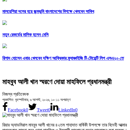
মালয়েশিয়া দলের হয়ে জন্মভূমি বাংলাদেশের বিপক্ষে খেলবেন সাকিব
নতুন রেকর্ডের মালিক হলেন মেসি
রিশাদ হোসেন এবার খেলবেন দক্ষিণ আফ্রিকার ফ্র্যাঞ্চাইজি টি-টোয়েন্টি লিগ এসএ২০-তে
মাহবুব আলী খান স্মরণে দোয়া মাহফিলে প্রধানমন্ত্রী
নিজস্ব প্রতিবেদক
প্রকাশিত: বৃহস্পতিবার, ৬ আগস্ট, ২০২৬, ১০:১১ অপরাহ্ণ
Facebook
0
Tweet
0
LinkedIn
0
রিয়ার অ্যাডমিরাল মাহবুব আলী খানের ৪২তম শাহাদাত বার্ষিকী উপলক্ষে তার বিদেহী আত্মার