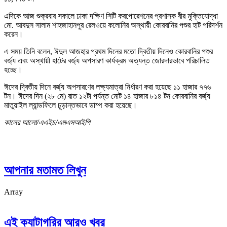
এদিকে আজ শুক্রবার সকালে ঢাকা দক্ষিণ সিটি করপোরেশনের প্রশাসক বীর মুক্তিযোদ্ধা
মো. আবদুস সালাম শাহজাহানপুর রেলওয়ে কলোনির অস্থায়ী কোরবানির পশুর হাট পরিদর্শন
করেন।
এ সময় তিনি বলেন, ঈদুল আজহার প্রথম দিনের মতো দ্বিতীয় দিনেও কোরবানির পশুর
বর্জ্য এবং অস্থায়ী হাটের বর্জ্য অপসারণ কার্যক্রম অত্যন্ত জোরদারভাবে পরিচালিত
হচ্ছে।
ঈদের দ্বিতীয় দিনে বর্জ্য অপসারণের লক্ষ্যমাত্রা নির্ধারণ করা হয়েছে ১১ হাজার ৭৭৬
টন। ঈদের দিন (২৮ মে) রাত ১২টা পর্যন্ত মোট ১৪ হাজার ৮১৪ টন কোরবানির বর্জ্য
মাতুয়াইল ল্যান্ডফিলে চূড়ান্তভাবে ডাম্প করা হয়েছে।
কালের আলো/এএইচ/এমএসআইপি
আপনার মতামত লিখুন
Array
এই ক্যাটাগরির আরও খবর