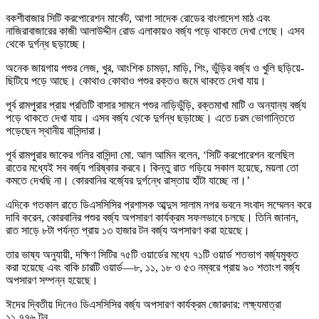
বকশীবাজার সিটি করপোরেশন মার্কেট, আগা সাদেক রোডের বাংলাদেশ মাঠ এবং
নাজিরাবাজারের কাজী আলাউদ্দীন রোড এলাকায়ও বর্জ্য পড়ে থাকতে দেখা গেছে। এসব
থেকে দুর্গন্ধ ছড়াচ্ছে।
অনেক জায়গায় পশুর লেজ, খুর, আংশিক চামড়া, মাড়ি, শিং, ভুঁড়ির বর্জ্য ও খুলি ছড়িয়ে-
ছিটিয়ে পড়ে আছে। কোথাও কোথাও পশুর রক্তও জমে থাকতে দেখা যায়।
পূর্ব রামপুরার প্রায় প্রতিটি বাসার সামনে পশুর নাড়িভুঁড়ি, রক্তমাখা মাটি ও অন্যান্য বর্জ্য
পড়ে থাকতে দেখা যায়। এসব বর্জ্য থেকে দুর্গন্ধ ছড়াচ্ছে। এতে চরম ভোগান্তিতে
পড়েছেন স্থানীয় বাসিন্দারা।
পূর্ব রামপুরার জাকের গলির বাসিন্দা মো. আল আমিন বলেন, ‘সিটি করপোরেশন বলেছিল
রাতের মধ্যেই সব বর্জ্য পরিষ্কার করবে। কিন্তু রাত গড়িয়ে সকাল হয়েছে, ময়লা তো
কমতে দেখছি না। কোরবানির বর্জ্যের দুর্গন্ধে রাস্তায় হাঁটা যাচ্ছে না।’
এদিকে গতকাল রাতে ডিএসসিসির প্রশাসক আব্দুস সালাম নগর ভবনে সংবাদ সম্মেলন করে
দাবি করেন, কোরবানির পশুর বর্জ্য অপসারণ কার্যক্রম সফলভাবে চলছে। তিনি জানান,
রাত সাড়ে ৮টা পর্যন্ত প্রায় ১৩ হাজার টন বর্জ্য অপসারণ করা হয়েছে।
তার ভাষ্য অনুযায়ী, দক্ষিণ সিটির ৭৫টি ওয়ার্ডের মধ্যে ৭১টি ওয়ার্ড শতভাগ বর্জ্যমুক্ত
করা হয়েছে এবং বাকি চারটি ওয়ার্ড—৮, ১১, ১৮ ও ৫৩ নম্বরে প্রায় ৯০ শতাংশ বর্জ্য
অপসারণ সম্পন্ন হয়েছে।
ঈদের দ্বিতীয় দিনেও ডিএসসিসির বর্জ্য অপসারণ কার্যক্রম জোরদার: লক্ষ্যমাত্রা
১১,৭৭৬ টন