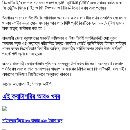
বিএসটিআই’র গুণগত মানসনদ গ্রহণ ছাড়াই ‘সুইটমিট (মিষ্টি)’ এবং নবায়ন ব্যতিরেকে
‘ফার্মেন্টেড মিল্ক (দই) ও ঘি’ উৎপাদন ও বিক্রি-বিতরণ করায় এবং পণ্যের
উৎপাদন ও মেয়াদ উত্তীর্ণের তারিখসহ অন্যান্য অত্যাবশ্যকীয় তথ্য সম্বলিত লেবেল না
থাকায় নগরীর ভদ্রা মোড় সংলগ্ন আরাফাত মিষ্টি প্রতিষ্ঠানটিকে ২০,০০০/- (বিশ হাজার
টাকা মাত্র) জরিমানা করা হয়।
রাজশাহী জেলা প্রশাসনের সহকারী কমিশনার ও বিজ্ঞ নির্বাহী ম্যাজিস্ট্রেট মোঃ নুরুল
আবছার সবুজ এর নেতৃত্বে পরিচালিত উক্ত মোবাইল কোর্টে প্রসিকিউটর হিসেবে দায়িত্ব
পালন করেন বিএসটিআই বিভাগীয় অফিস, রাজশাহীর সার্টিফিকেশন মার্কস উইং কর্মকর্তা
প্রকৌশলী জুনায়েদ আহমেদ।
এসময় রাজশাহী মেট্রোপলিটন পুলিশের সদস্যবৃন্দ উপস্থিত ছিলেন। জনস্বার্থে ভেজাল
প্রতিরোধ এবং গুণগত মানসম্পন্ন খাদ্যপণ্য সরবরাহ নিশ্চিতকল্পে বিএসটিআই, রাজশাহীর
এধরণের অভিযান নিয়মিতভাবে অব্যাহত থাকবে।
কালের আলো/এএইচ/এমএসআইপি
এই ক্যাটাগরির আরও খবর
নাইক্ষ্যংছড়িতে ৮৯ হাজার ৯১৬ ইয়াবা জব্দ