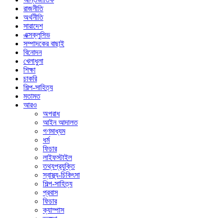
রাজনীতি
অর্থনীতি
সারাদেশ
এক্সক্লুসিভ
সম্পাদকের বাছাই
বিনোদন
খেলাধুলা
শিক্ষা
চাকরি
শিল্প-সাহিত্য
মতামত
আরও
অপরাধ
আইন আদালত
গণমাধ্যম
ধর্ম
ফিচার
লাইফস্টাইল
তথ্যপ্রযুক্তি
স্বাস্থ্য-চিকিৎসা
শিল্প-সাহিত্য
প্রবাস
ফিচার
ক্যাম্পাস