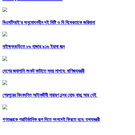
বিএসটিআই’র অনুমোদনহীন দই মিষ্টি ও ঘি বিক্রেতাকে জরিমানা
নাইক্ষ্যংছড়িতে ৮৯ হাজার ৯১৬ ইয়াবা জব্দ
দেশের জ্বালানি সংকট কাটাতে সময় লাগবে: বাণিজ্যমন্ত্রী
শেরপুরের কিংবদন্তি আইনজীবী নারায়ণ চন্দ্র হোড় বাচ্চু আর নেই
গণতন্ত্রকে প্রাতিষ্ঠানিক রূপ দিতে সংসদেই ফিরতে হবে: তথ্যমন্ত্রী