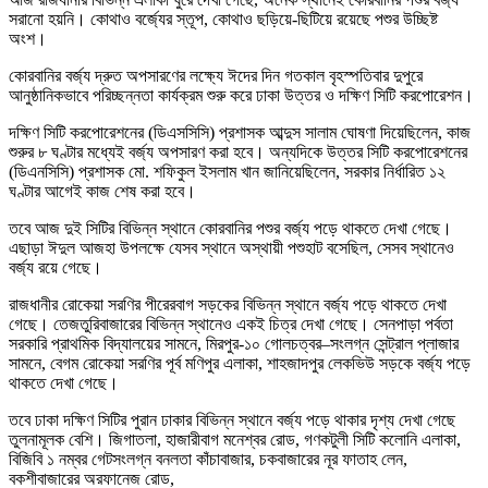
সরানো হয়নি। কোথাও বর্জ্যের স্তূপ, কোথাও ছড়িয়ে-ছিটিয়ে রয়েছে পশুর উচ্ছিষ্ট
অংশ।
কোরবানির বর্জ্য দ্রুত অপসারণের লক্ষ্যে ঈদের দিন গতকাল বৃহস্পতিবার দুপুরে
আনুষ্ঠানিকভাবে পরিচ্ছন্নতা কার্যক্রম শুরু করে ঢাকা উত্তর ও দক্ষিণ সিটি করপোরেশন।
দক্ষিণ সিটি করপোরেশনের (ডিএসসিসি) প্রশাসক আব্দুস সালাম ঘোষণা দিয়েছিলেন, কাজ
শুরুর ৮ ঘণ্টার মধ্যেই বর্জ্য অপসারণ করা হবে। অন্যদিকে উত্তর সিটি করপোরেশনের
(ডিএনসিসি) প্রশাসক মো. শফিকুল ইসলাম খান জানিয়েছিলেন, সরকার নির্ধারিত ১২
ঘণ্টার আগেই কাজ শেষ করা হবে।
তবে আজ দুই সিটির বিভিন্ন স্থানে কোরবানির পশুর বর্জ্য পড়ে থাকতে দেখা গেছে।
এছাড়া ঈদুল আজহা উপলক্ষে যেসব স্থানে অস্থায়ী পশুহাট বসেছিল, সেসব স্থানেও
বর্জ্য রয়ে গেছে।
রাজধানীর রোকেয়া সরণির পীরেরবাগ সড়কের বিভিন্ন স্থানে বর্জ্য পড়ে থাকতে দেখা
গেছে। তেজতুরিবাজারের বিভিন্ন স্থানেও একই চিত্র দেখা গেছে। সেনপাড়া পর্বতা
সরকারি প্রাথমিক বিদ্যালয়ের সামনে, মিরপুর-১০ গোলচত্বর–সংলগ্ন সেন্ট্রাল প্লাজার
সামনে, বেগম রোকেয়া সরণির পূর্ব মণিপুর এলাকা, শাহজাদপুর লেকভিউ সড়কে বর্জ্য পড়ে
থাকতে দেখা গেছে।
তবে ঢাকা দক্ষিণ সিটির পুরান ঢাকার বিভিন্ন স্থানে বর্জ্য পড়ে থাকার দৃশ্য দেখা গেছে
তুলনামূলক বেশি। জিগাতলা, হাজারীবাগ মনেশ্বর রোড, গণকটুলী সিটি কলোনি এলাকা,
বিজিবি ১ নম্বর গেটসংলগ্ন বনলতা কাঁচাবাজার, চকবাজারের নূর ফাতাহ লেন,
বকশীবাজারের অরফানেজ রোড,