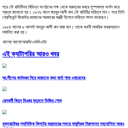
পরে নৌ বাহিনীসহ বিভিন্ন সংগঠনের পক্ষ থেকে মরুহমের কবরে পুস্পমাল্য অর্পন করে
শ্রদ্ধা জানানো হয়। ১৯৭৯ সালে মাহবুব আলী খান নৌ বাহিনীর দায়িত্ব পান। পরে তিনি
প্রেসিডেন্ট জিয়াউর রহমানের সরকারের মন্ত্রী হিসেবে দায়িত্ব পালন করেছেন।
১৯৮৪ সালের ৬ আগস্ট মাহবুব আলী খান মারা যান। তাকে বনানী সামরিক কবরাস্থানে
সমাহিত করা হয়।
কালের আলো/আরডি/এমডিএইচ
এই ক্যাটাগরির আরও খবর
আ.লীগের কার্যক্রম নিয়ে ভারতকে কড়া বার্তা শামা ওবায়েদের
রেলকর্মী বিতুল মিঞার মৃত্যুতে ডিজির শোক
যুক্তরাষ্ট্রের প্যাসিফিক ফ্লিটের কমান্ডারের সফরে সামুদ্রিক নিরাপত্তা সহযোগিতা আরও