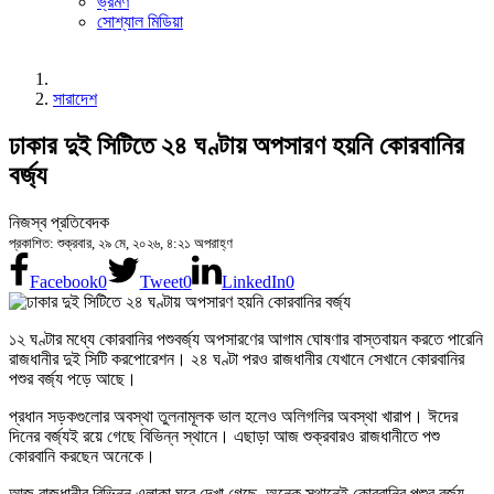
ভ্রমণ
সোশ্যাল মিডিয়া
সারাদেশ
ঢাকার দুই সিটিতে ২৪ ঘণ্টায় অপসারণ হয়নি কোরবানির
বর্জ্য
নিজস্ব প্রতিবেদক
প্রকাশিত: শুক্রবার, ২৯ মে, ২০২৬, ৪:২১ অপরাহ্ণ
Facebook
0
Tweet
0
LinkedIn
0
১২ ঘণ্টার মধ্যে কোরবানির পশুবর্জ্য অপসারণের আগাম ঘোষণার বাস্তবায়ন করতে পারেনি
রাজধানীর দুই সিটি করপোরেশন। ২৪ ঘণ্টা পরও রাজধানীর যেখানে সেখানে কোরবানির
পশুর বর্জ্য পড়ে আছে।
প্রধান সড়কগুলোর অবস্থা তুলনামূলক ভাল হলেও অলিগলির অবস্থা খারাপ। ঈদের
দিনের বর্জ্যই রয়ে গেছে বিভিন্ন স্থানে। এছাড়া আজ শুক্রবারও রাজধানীতে পশু
কোরবানি করছেন অনেকে।
আজ রাজধানীর বিভিন্ন এলাকা ঘুরে দেখা গেছে, অনেক স্থানেই কোরবানির পশুর বর্জ্য