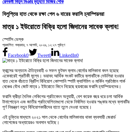
রেলকর্মী বিতুল মিঞার মৃত্যুতে ডিজির শোক
বিলুপ্তির হাত থেকে রক্ষা পেল ৬ বারের ফরাসি চ্যাম্পিয়নরা
মাত্র ১ ইউরোতে বিক্রি হলো জিদানের সাবেক ক্লাব!
স্পোর্টস ডেস্ক
প্রকাশিত: শুক্রবার, ৭ আগস্ট, ২০২৬, ১২:২৭ পূর্বাহ্ণ
Facebook
0
Tweet
0
LinkedIn
0
ফ্রান্সের অন্যতম ঐতিহ্যবাহী ও সফল ফুটবল ক্লাব বোর্দোর মালিকানা বদল হয়েছে
একেবারেই প্রতীকী মূল্যে। ভয়াবহ আর্থিক সংকট কাটিয়ে ক্লাবটিকে দেউলিয়া হওয়ার
হাত থেকে বাঁচাতে ব্রিটিশ বিনিয়োগ কোম্পানি স্পার্টা ক্যাপিটাল ও মার্কিন প্রতিষ্ঠান পার্ক
বেঞ্চের যৌথ জোট মাত্র ১ ইউরোতে কিনে নিয়েছে ছয়বারের ফরাসি চ্যাম্পিয়নদের।
ফরাসি ক্রীড়া দৈনিক লেকিপের প্রতিবেদন অনুযায়ী, বেশ কয়েক বছর ধরে চলা আর্থিক
টানাপোড়েন এবং জাতীয় প্রতিযোগিতাগুলো থেকে নির্বাসিত হওয়ার শঙ্কার মধ্যে ক্লাবটির
পূর্ণ নিয়ন্ত্রণ নতুন বিনিয়োগকারীদের হাতে তুলে দেওয়া হয়েছে।
এই চুক্তির মাধ্যমে ২০২১ সাল থেকে বোর্দোর মালিকানায় থাকা ব্যবসায়ী জেরার্ড
লোপেজের অধ্যায়েরও অবসান ঘটেছে।