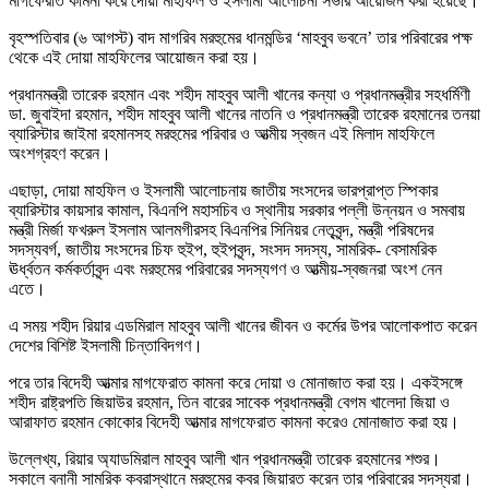
মাগফেরাত কামনা করে দোয়া মাহফিল ও ইসলামী আলোচনা সভার আয়োজন করা হয়েছে।
বৃহস্পতিবার (৬ আগস্ট) বাদ মাগরিব মরহুমের ধানমন্ডির ‘মাহবুব ভবনে’ তার পরিবারের পক্ষ
থেকে এই দোয়া মাহফিলের আয়োজন করা হয়।
প্রধানমন্ত্রী তারেক রহমান এবং শহীদ মাহবুব আলী খানের কন্যা ও প্রধানমন্ত্রীর সহধর্মিণী
ডা. জুবাইদা রহমান, শহীদ মাহবুব আলী খানের নাতনি ও প্রধানমন্ত্রী তারেক রহমানের তনয়া
ব্যারিস্টার জাইমা রহমানসহ মরহুমের পরিবার ও আত্মীয় স্বজন এই মিলাদ মাহফিলে
অংশগ্রহণ করেন।
এছাড়া, দোয়া মাহফিল ও ইসলামী আলোচনায় জাতীয় সংসদের ভারপ্রাপ্ত স্পিকার
ব্যারিস্টার কায়সার কামাল, বিএনপি মহাসচিব ও স্থানীয় সরকার পল্লী উন্নয়ন ও সমবায়
মন্ত্রী মির্জা ফখরুল ইসলাম আলমগীরসহ বিএনপির সিনিয়র নেতৃবৃন্দ, মন্ত্রী পরিষদের
সদস্যবর্গ, জাতীয় সংসদের চিফ হুইপ, হুইপবৃন্দ, সংসদ সদস্য, সামরিক- বেসামরিক
ঊর্ধ্বতন কর্মকর্তাবৃন্দ এবং মরহুমের পরিবারের সদস্যগণ ও আত্মীয়-স্বজনরা অংশ নেন
এতে।
এ সময় শহীদ রিয়ার এডমিরাল মাহবুব আলী খানের জীবন ও কর্মের উপর আলোকপাত করেন
দেশের বিশিষ্ট ইসলামী চিন্তাবিদগণ।
পরে তার বিদেহী আত্মার মাগফেরাত কামনা করে দোয়া ও মোনাজাত করা হয়। একইসঙ্গে
শহীদ রাষ্ট্রপতি জিয়াউর রহমান, তিন বারের সাবেক প্রধানমন্ত্রী বেগম খালেদা জিয়া ও
আরাফাত রহমান কোকোর বিদেহী আত্মার মাগফেরাত কামনা করেও মোনাজাত করা হয়।
উল্লেখ্য, রিয়ার অ্যাডমিরাল মাহবুব আলী খান প্রধানমন্ত্রী তারেক রহমানের শশুর।
সকালে বনানী সামরিক কবরাস্থানে মরহুমের কবর জিয়ারত করেন তার পরিবারের সদস্যরা।