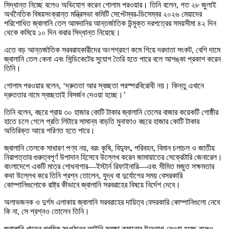
সিদ্ধান্ত নিচ্ছে বলেও অভিযোগ করেন গোলাম পরওয়ার। তিনি বলেন, গত ২৮ জুলাই
অর্থনৈতিক বিষয়সংক্রান্ত মন্ত্রিসভা কমিটি সেপ্টেম্বর-ডিসেম্বর ২০২৬ মেয়াদের
পরিশোধিত জ্বালানি তেল আমদানির আন্তর্জাতিক উন্মুক্ত দরপত্রের সময়সীমা ৪২ দিন
থেকে কমিয়ে ১০ দিন করার সিদ্ধান্ত নিয়েছে।
এতে বড় আন্তর্জাতিক সরবরাহকারীদের অংশগ্রহণ কমে গিয়ে দরদাতা সংকট, বেশি দামে
জ্বালানি তেল কেনা এবং সিন্ডিকেটের সুযোগ তৈরি হতে পারে বলে আশঙ্কা প্রকাশ করেন
তিনি।
গোলাম পরওয়ার বলেন, ‘দ্রুততা আর স্বচ্ছতা পরস্পরবিরোধী নয়। কিন্তু এখানে
দ্রুততার নামে স্বচ্ছতাই বিসর্জন দেওয়া হচ্ছে।’
তিনি বলেন, বছরে প্রায় ৩০ হাজার কোটি টাকার জ্বালানি তেলের বাজার কয়েকটি গোষ্ঠীর
হাতে চলে গেলে প্রতি লিটারে সামান্য বাড়তি মুনাফাও বছরে হাজার কোটি টাকার
অতিরিক্ত আয়ে পরিণত হতে পারে।
জ্বালানি তেলকে সাধারণ পণ্য নয়, বরং কৃষি, বিদ্যুৎ, পরিবহন, বিমান চলাচল ও জাতীয়
নিরাপত্তার গুরুত্বপূর্ণ উপাদান হিসেবে উল্লেখ করেন জামায়াতের সেক্রেটারি জেনারেল।
বাংলাদেশে একটি মাত্র শোধনাগার—ইস্টার্ন রিফাইনারি—এবং সীমিত মজুত সক্ষমতার
কথা উল্লেখ করে তিনি প্রশ্ন তোলেন, যুদ্ধ বা দুর্যোগের সময় বেসরকারি
কোম্পানিগুলোকে রাষ্ট্র কীভাবে জ্বালানি সরবরাহের বিষয়ে নির্দেশ দেবে।
অলাভজনক ও দুর্গম এলাকায় জ্বালানি সরবরাহের দায়িত্ব বেসরকারি কোম্পানিগুলো নেবে
কি না, সে প্রশ্নও তোলেন তিনি।
জ্বালানি খাতের শ্রমিক সংগঠনের আইনি সুরক্ষা কমানোর উদ্যোগ নেওয়া হচ্ছে বলেও