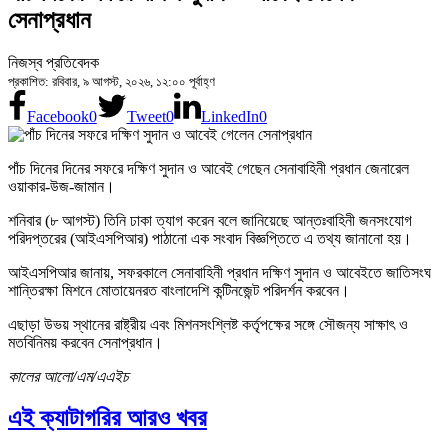
সেনাপ্রধান
নিজস্ব প্রতিবেদক
প্রকাশিত: রবিবার, ৯ আগস্ট, ২০২৬, ১২:০০ পূর্বাহ্ণ
Facebook
0
Tweet
0
LinkedIn
0
পাঁচ দিনের দিনের সফরে দক্ষিণ সুদান ও আবেই গেছেন সেনাবাহিনী প্রধান জেনারেল
ওয়াকার-উজ-জামান।
শনিবার (৮ আগস্ট) তিনি ঢাকা ত্যাগ করেন বলে জানিয়েছে আন্তঃবাহিনী জনসংযোগ
পরিদপ্তরের (আইএসপিআর) পাঠানো এক সংবাদ বিজ্ঞপ্তিতে এ তথ্য জানানো হয়।
আইএসপিআর জানায়, সফরকালে সেনাবাহিনী প্রধান দক্ষিণ সুদান ও আবেইতে জাতিসংঘ
শান্তিরক্ষা মিশনে মোতায়েনরত বাংলাদেশি কন্টিনজেন্ট পরিদর্শন করবেন।
এছাড়া উভয় স্থানের রাষ্ট্রীয় এবং মিশনসংশ্লিষ্ট কর্তৃপক্ষের সঙ্গে সৌজন্য সাক্ষাৎ ও
মতবিনিময় করবেন সেনাপ্রধান।
কালের আলো/এম/এএইচ
এই ক্যাটাগরির আরও খবর