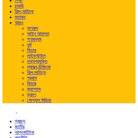
শিক্ষা
চাকরি
শিল্প-সাহিত্য
মতামত
আরও
অপরাধ
আইন আদালত
গণমাধ্যম
ধর্ম
ফিচার
লাইফস্টাইল
তথ্যপ্রযুক্তি
স্বাস্থ্য-চিকিৎসা
শিল্প-সাহিত্য
প্রবাস
ফিচার
ক্যাম্পাস
ভ্রমণ
সোশ্যাল মিডিয়া
প্রচ্ছদ
জাতীয়
আন্তর্জাতিক
রাজনীতি