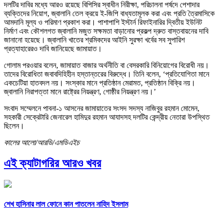
দলটির দাবির মধ্যে আরও রয়েছে বিপিসির স্বাধীন নিরীক্ষা, পরিচালনা পর্ষদে পেশাদার
ব্যক্তিদের নিয়োগ, জ্বালানি তেল ক্রয়ে ই-জিপি বাধ্যতামূলক করা এবং প্রতি ত্রৈমাসিকে
আমদানি মূল্য ও পরিমাণ প্রকাশ করা। পাশাপাশি ইস্টার্ন রিফাইনারির দ্বিতীয় ইউনিট
নির্মাণ এবং কৌশলগত জ্বালানি মজুত সক্ষমতা বাড়ানোর প্রকল্প দ্রুত বাস্তবায়নের দাবি
জানানো হয়েছে। জ্বালানি খাতের শ্রমিকদের আইনি সুরক্ষা খর্বের সব সুপারিশ
প্রত্যাহারেরও দাবি জানিয়েছে জামায়াত।
গোলাম পরওয়ার বলেন, জামায়াত বাজার অর্থনীতি বা বেসরকারি বিনিয়োগের বিরোধী নয়।
তাদের বিরোধিতা জবাবদিহিহীন হস্তান্তরের বিরুদ্ধে। তিনি বলেন, ‘প্রতিযোগিতা মানে
একচেটিয়া হাতবদল নয়। সংস্কার মানে প্রতিষ্ঠান মেরামত, প্রতিষ্ঠান বিক্রি নয়।
জ্বালানি নিরাপত্তা মানে রাষ্ট্রের নিয়ন্ত্রণ, গোষ্ঠীর নিয়ন্ত্রণ নয়।’
সংবাদ সম্মেলনে পাবনা-১ আসনের জামায়াতের সংসদ সদস্য নাজিবুর রহমান মোমেন,
সহকারী সেক্রেটারি জেনারেল হামিদুর রহমান আযাদসহ দলটির কেন্দ্রীয় নেতারা উপস্থিত
ছিলেন।
কালের আলো/আরডি/এমডিএইচ
এই ক্যাটাগরির আরও খবর
শেখ হাসিনার লাল ফোনে কান পাতলেন নাহিদ ইসলাম