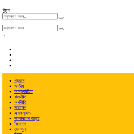
খুঁজুন
,
,
প্রচ্ছদ
জাতীয়
আন্তর্জাতিক
রাজনীতি
অর্থনীতি
সারাদেশ
এক্সক্লুসিভ
সম্পাদকের বাছাই
বিনোদন
খেলাধুলা