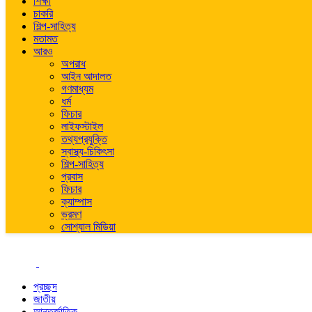
শিক্ষা
চাকরি
শিল্প-সাহিত্য
মতামত
আরও
অপরাধ
আইন আদালত
গণমাধ্যম
ধর্ম
ফিচার
লাইফস্টাইল
তথ্যপ্রযুক্তি
স্বাস্থ্য-চিকিৎসা
শিল্প-সাহিত্য
প্রবাস
ফিচার
ক্যাম্পাস
ভ্রমণ
সোশ্যাল মিডিয়া
প্রচ্ছদ
জাতীয়
আন্তর্জাতিক