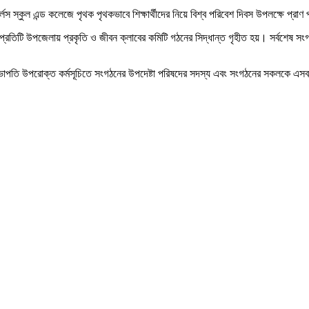
লস স্কুল এন্ড কলেজে পৃথক পৃথকভাবে শিক্ষার্থীদের নিয়ে বিশ্ব পরিবেশ দিবস উপলক্ষে প্রা
্রতিটি উপজেলায় প্রকৃতি ও জীবন ক্লাবের কমিটি গঠনের সিদ্ধান্ত গৃহীত হয়। সর্বশেষ সংগঠন
তি উপরোক্ত কর্মসূচিতে সংগঠনের উপদেষ্টা পরিষদের সদস্য এবং সংগঠনের সকলকে এসব কর