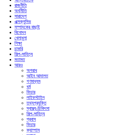
রাজনীতি
অর্থনীতি
সারাদেশ
এক্সক্লুসিভ
সম্পাদকের বাছাই
বিনোদন
খেলাধুলা
শিক্ষা
চাকরি
শিল্প-সাহিত্য
মতামত
আরও
অপরাধ
আইন আদালত
গণমাধ্যম
ধর্ম
ফিচার
লাইফস্টাইল
তথ্যপ্রযুক্তি
স্বাস্থ্য-চিকিৎসা
শিল্প-সাহিত্য
প্রবাস
ফিচার
ক্যাম্পাস