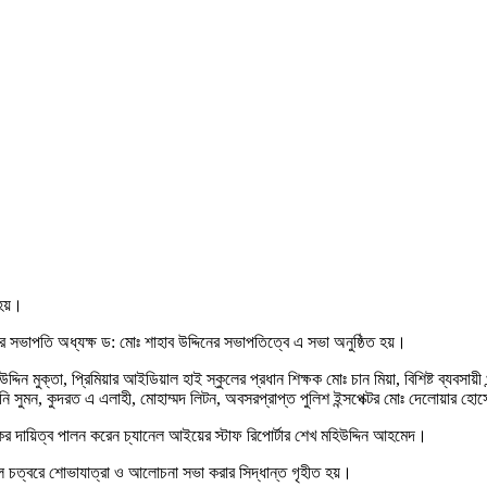
হয়।
বের সভাপতি অধ্যক্ষ ড: মোঃ শাহাব উদ্দিনের সভাপতিত্বে এ সভা অনুষ্ঠিত হয়।
 মুক্তা, প্রিমিয়ার আইডিয়াল হাই স্কুলের প্রধান শিক্ষক মোঃ চান মিয়া, বিশিষ্ট ব্যবসায়ী খ
ন গনি সুমন, কুদরত এ এলাহী, মোহাম্মদ লিটন, অবসরপ্রাপ্ত পুলিশ ইন্সপেক্টর মোঃ দেলোয়ার হ
ের দায়িত্ব পালন করেন চ্যানেল আইয়ের স্টাফ রিপোর্টার শেখ মহিউদ্দিন আহমেদ।
টবল চত্বরে শোভাযাত্রা ও আলোচনা সভা করার সিদ্ধান্ত গৃহীত হয়।