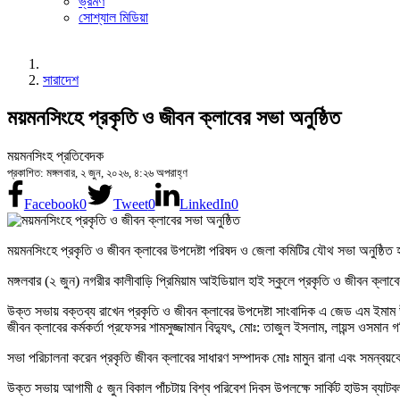
ভ্রমণ
সোশ্যাল মিডিয়া
সারাদেশ
ময়মনসিংহে প্রকৃতি ও জীবন ক্লাবের সভা অনুষ্ঠিত
ময়মনসিংহ প্রতিবেদক
প্রকাশিত: মঙ্গলবার, ২ জুন, ২০২৬, ৪:২৬ অপরাহ্ণ
Facebook
0
Tweet
0
LinkedIn
0
ময়মনসিংহে প্রকৃতি ও জীবন ক্লাবের উপদেষ্টা পরিষদ ও জেলা কমিটির যৌথ সভা অনুষ্ঠিত 
মঙ্গলবার (২ জুন) নগরীর কালীবাড়ি প্রিমিয়াম আইডিয়াল হাই স্কুলে প্রকৃতি ও জীবন ক্লা
উক্ত সভায় বক্তব্য রাখেন প্রকৃতি ও জীবন ক্লাবের উপদেষ্টা সাংবাদিক এ জেড এম ইমাম উদ্দিন
জীবন ক্লাবের কর্মকর্তা প্রফেসর শামসুজ্জামান বিদ্যুৎ, মোঃ: তাজুল ইসলাম, লায়ন্স ওসমা
সভা পরিচালনা করেন প্রকৃতি জীবন ক্লাবের সাধারণ সম্পাদক মোঃ মামুন রানা এবং সমন্বয়ক
উক্ত সভায় আগামী ৫ জুন বিকাল পাঁচটায় বিশ্ব পরিবেশ দিবস উপলক্ষে সার্কিট হাউস ব্যা