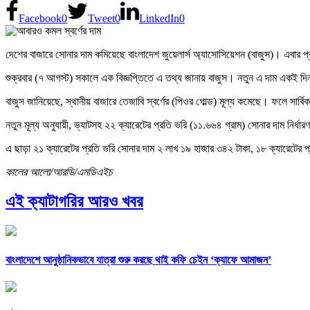
Facebook
0
Tweet
0
LinkedIn
0
দেশের বাজারে সোনার দাম কমিয়েছে বাংলাদেশ জুয়েলার্স অ্যাসোসিয়েশন (বাজুস)। এবার
শুক্রবার (৭ আগস্ট) সকালে এক বিজ্ঞপ্তিতে এ তথ্য জানায় বাজুস। নতুন এ দাম একই দি
বাজুস জানিয়েছে, স্থানীয় বাজারে তেজাবি স্বর্ণের (পিওর গোল্ড) মূল্য কমেছে। ফলে সার্বিক
নতুন মূল্য অনুযায়ী, ভ্যাটসহ ২২ ক্যারেটের প্রতি ভরি (১১.৬৬৪ গ্রাম) সোনার দাম নির্
এ ছাড়া ২১ ক্যারেটের প্রতি ভরি সোনার দাম ২ লাখ ১৯ হাজার ৩৪২ টাকা, ১৮ ক্যারেটের 
কালের আলো/আরডি/এমডিএইচ
এই ক্যাটাগরির আরও খবর
বাংলাদেশে আনুষ্ঠানিকভাবে যাত্রা শুরু করছে থাই কফি চেইন ‘ক্যাফে আমাজন’