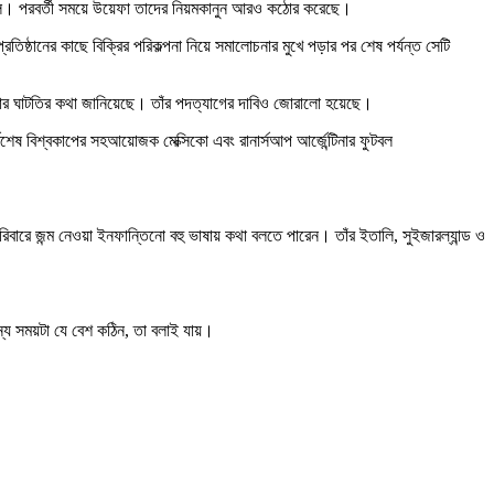
েছিল। পরবর্তী সময়ে উয়েফা তাদের নিয়মকানুন আরও কঠোর করেছে।
্ঠানের কাছে বিক্রির পরিকল্পনা নিয়ে সমালোচনার মুখে পড়ার পর শেষ পর্যন্ত সেটি
ার ঘাটতির কথা জানিয়েছে। তাঁর পদত্যাগের দাবিও জোরালো হয়েছে।
েষ বিশ্বকাপের সহআয়োজক মেক্সিকো এবং রানার্সআপ আর্জেন্টিনার ফুটবল
রে জন্ম নেওয়া ইনফান্তিনো বহু ভাষায় কথা বলতে পারেন। তাঁর ইতালি, সুইজারল্যান্ড ও
্য সময়টা যে বেশ কঠিন, তা বলাই যায়।