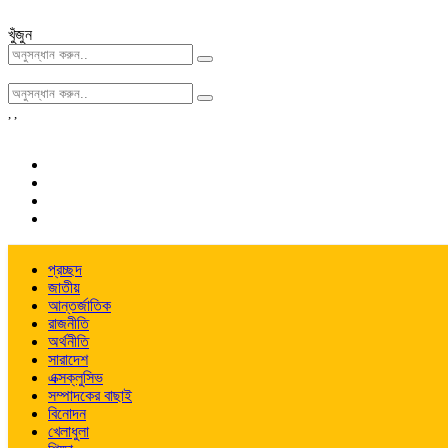
খুঁজুন
,
,
প্রচ্ছদ
জাতীয়
আন্তর্জাতিক
রাজনীতি
অর্থনীতি
সারাদেশ
এক্সক্লুসিভ
সম্পাদকের বাছাই
বিনোদন
খেলাধুলা