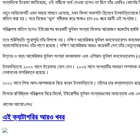
অন্যদিকে উয়েফা জানিয়েছে, ওই নারীকে অর্থ দেওয়া হলেও তা ছিল তাঁর এমবিএ কোর্সের
নতুন অভিযোগটি এমন সময়ে সামনে এসেছে, যখন ফিফা সভাপতি হিসেবে ইনফান্তিনোকে নিয়ে আ
বাতিল করা হয়। পরে নিজের ‘ভুল’ স্বীকার করে ক্ষমাও চান ৫৬ বছর বয়সী এই সংগঠক।
পরিকল্পনা বাতিল হলেও ইউরোপের কয়েকটি ফুটবল সংস্থা ফিফার আয়োজন বয়কটের হুমকি 
তবে পরিস্থিতি পুরোপুরি তাঁর বিপক্ষে নয়। দক্ষিণ আমেরিকার ফুটবল কনফেডারেশন কনমে
অ্যাসোসিয়েশনও তাঁর পাশে রয়েছে। দক্ষিণ আমেরিকার আরও কয়েকটি দেশ তাঁর নেতৃত্বের
উত্তর ও মধ্য আমেরিকার ফুটবল সংস্থা কনকাকাফ এবং এশিয়ান ফুটবল কনফেডারেশন (
ইনফান্তিনো ২০০০ সালে উয়েফায় যোগ দেন। ২০০৯ সালে সংস্থাটির সাধারণ সম্পাদক হন। এ
লেবাননের নাগরিকত্ব রয়েছে।
২০০১ সালে লিনা আল-আশকারকে বিয়ে করেন ইনফান্তিনো। তাঁদের চার কন্যাসন্তান রয়
ফিফার বাণিজ্যিক পরিকল্পনা ঘিরে বিতর্ক, ইউরোপীয় ফুটবল সংস্থাগুলোর অসন্তোষ এবং
কালের আলো/এসএ
এই ক্যাটাগরির আরও খবর