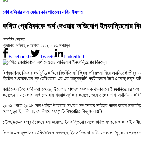
শেখ হাসিনার লাল ফোনে কান পাতলেন নাহিদ ইসলাম
কথিত প্রেমিকাকে অর্থ দেওয়ার অভিযোগ ইনফান্তিনোর বির
স্পোর্টস ডেস্ক
প্রকাশিত: শনিবার, ৮ আগস্ট, ২০২৬, ৭:০১ অপরাহ্ণ
Facebook
0
Tweet
0
LinkedIn
0
বিশ্বকাপসহ ফিফার বড় টুর্নামেন্ট ঘিরে বিতর্কিত বাণিজ্যিক পরিকল্পনা নিয়ে এমনিতেই ত
ব্রিটিশ সংবাদমাধ্যম
দ্য টেলিগ্রাফ
–এর এক অনুসন্ধানী প্রতিবেদনে উঠে এসেছে নতুন 
প্রতিবেদনটিতে দাবি করা হয়েছে, উয়েফার সাধারণ সম্পাদক থাকাকালে ইনফান্তিনোর সঙ্গে
করেছেন। উয়েফাও অর্থ দেওয়ার বিষয়টি স্বীকার করেছে, তবে তাদের দাবি, স্থানীয় একটি
২০০৯ থেকে ২০১৬ সাল পর্যন্ত উয়েফার সাধারণ সম্পাদকের দায়িত্ব পালন করেন ইনফান্তিন
যোগসূত্র ছিল কি না, সে বিষয়ে সংস্থাটি বিস্তারিত কিছু জানায়নি।
টেলিগ্রাফ
–এর প্রতিবেদনে বলা হয়েছে, ইনফান্তিনোর সঙ্গে কথিত সম্পর্কে থাকা ওই ন
ফিফার এক মুখপাত্র
টেলিগ্রাফ
কে বলেছেন, ইনফান্তিনো অভিযোগগুলো ‘দৃঢ়ভাবে প্রত্যাখ