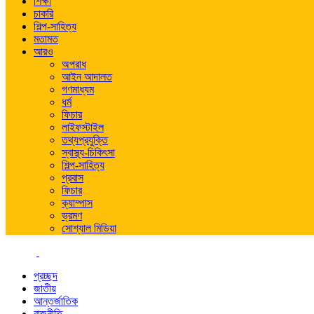
শিক্ষা
চাকরি
শিল্প-সাহিত্য
মতামত
আরও
অপরাধ
আইন আদালত
গণমাধ্যম
ধর্ম
ফিচার
লাইফস্টাইল
তথ্যপ্রযুক্তি
স্বাস্থ্য-চিকিৎসা
শিল্প-সাহিত্য
প্রবাস
ফিচার
ক্যাম্পাস
ভ্রমণ
সোশ্যাল মিডিয়া
প্রচ্ছদ
জাতীয়
আন্তর্জাতিক
রাজনীতি