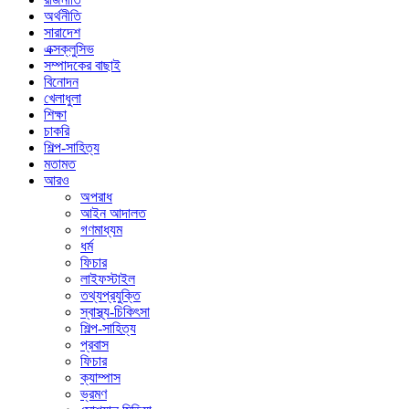
অর্থনীতি
সারাদেশ
এক্সক্লুসিভ
সম্পাদকের বাছাই
বিনোদন
খেলাধুলা
শিক্ষা
চাকরি
শিল্প-সাহিত্য
মতামত
আরও
অপরাধ
আইন আদালত
গণমাধ্যম
ধর্ম
ফিচার
লাইফস্টাইল
তথ্যপ্রযুক্তি
স্বাস্থ্য-চিকিৎসা
শিল্প-সাহিত্য
প্রবাস
ফিচার
ক্যাম্পাস
ভ্রমণ