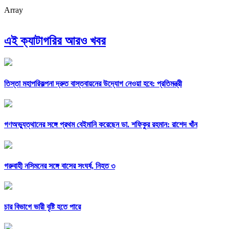
Array
এই ক্যাটাগরির আরও খবর
তিস্তা মহাপরিকল্পনা দ্রুত বাস্তবায়নের উদ্যোগ নেওয়া হবে: প্রতিমন্ত্রী
গণঅভ্যুত্থানের সঙ্গে প্রথম বেইমানি করেছেন ডা. শফিকুর রহমান: রাশেদ খাঁন
গরুবাহী নসিমনের সঙ্গে বাসের সংঘর্ষ, নিহত ৩
চার বিভাগে ভারী বৃষ্টি হতে পারে