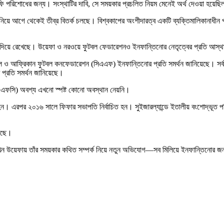
 ফি পরিশোধের জন্য। সংস্থাটির দাবি, সে সময়কার প্রচলিত নিয়ম মেনেই অর্থ দেওয়া হয়
গে থেকেই তীব্র বিতর্ক চলছে। বিশ্বকাপের অংশীদারত্ব একটি ব্যক্তিমালিকানাধীন প্রতিষ
দিয়ে রেখেছে। উয়েফা ও নরওয়ে ফুটবল ফেডারেশনও ইনফান্তিনোর নেতৃত্বের প্রতি আস্থ
বল ও আফ্রিকান ফুটবল কনফেডারেশন (সিএএফ) ইনফান্তিনোর প্রতি সমর্থন জানিয়েছে। সর্বশ
 প্রতি সমর্থন জানিয়েছে।
এএফসি) অবশ্য এখনো স্পষ্ট কোনো অবস্থান নেয়নি।
রপর ২০১৬ সালে ফিফার সভাপতি নির্বাচিত হন। সুইজারল্যান্ডে ইতালীয় বংশোদ্ভূত পরিবা
েছে।
 এখন উয়েফায় তাঁর সময়কার কথিত সম্পর্ক নিয়ে নতুন অভিযোগ—সব মিলিয়ে ইনফান্তিনোর জন