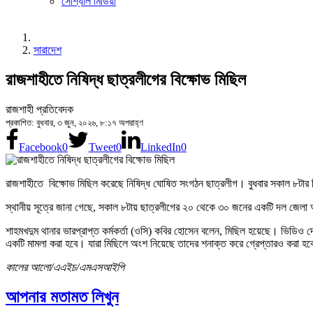
সোশ্যাল মিডিয়া
সারাদেশ
রাজশাহীতে নিষিদ্ধ ছাত্রলীগের বিক্ষোভ মিছিল
রাজশাহী প্রতিবেদক
প্রকাশিত: বুধবার, ৩ জুন, ২০২৬, ৮:১৭ অপরাহ্ণ
Facebook
0
Tweet
0
LinkedIn
0
রাজশাহীতে বিক্ষোভ মিছিল করেছে নিষিদ্ধ ঘোষিত সংগঠন ছাত্রলীগ। বুধবার সকাল ৮টার 
স্থানীয় সূত্রে জানা গেছে, সকাল ৮টায় ছাত্রলীগের ২০ থেকে ৩০ জনের একটি দল জেলা 
শাহমখদুম থানার ভারপ্রাপ্ত কর্মকর্তা (ওসি) কবির হোসেন বলেন, মিছিল হয়েছে। ভিডিও দ
একটি মামলা করা হবে। যারা মিছিলে অংশ নিয়েছে তাদের শনাক্ত করে গ্রেপ্তারও করা হ
কালের আলো/এএইচ/এমএসআইপি
আপনার মতামত লিখুন