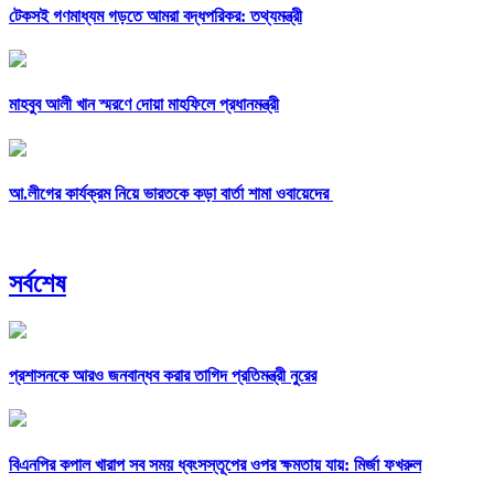
টেকসই গণমাধ্যম গড়তে আমরা বদ্ধপরিকর: তথ্যমন্ত্রী
মাহবুব আলী খান স্মরণে দোয়া মাহফিলে প্রধানমন্ত্রী
আ.লীগের কার্যক্রম নিয়ে ভারতকে কড়া বার্তা শামা ওবায়েদের
সর্বশেষ
প্রশাসনকে আরও জনবান্ধব করার তাগিদ প্রতিমন্ত্রী নুরের
বিএনপির কপাল খারাপ সব সময় ধ্বংসস্তূপের ওপর ক্ষমতায় যায়: মির্জা ফখরুল