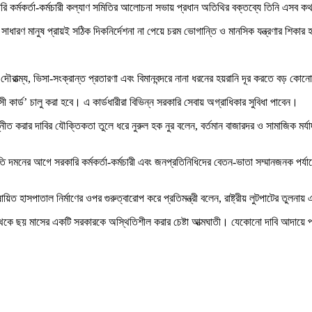
কারি কর্মকর্তা-কর্মচারী কল্যাণ সমিতির আলোচনা সভায় প্রধান অতিথির বক্তব্যে তিনি এসব 
ধারণ মানুষ প্রায়ই সঠিক দিকনির্দেশনা না পেয়ে চরম ভোগান্তি ও মানসিক যন্ত্রণার শিকার
ের দৌরাত্ম্য, ভিসা-সংক্রান্ত প্রতারণা এবং বিমানবন্দরে নানা ধরনের হয়রানি দূর করতে বড় ক
রবাসী কার্ড’ চালু করা হবে। এ কার্ডধারীরা বিভিন্ন সরকারি সেবায় অগ্রাধিকার সুবিধা পাবেন।
্নীত করার দাবির যৌক্তিকতা তুলে ধরে নুরুল হক নুর বলেন, বর্তমান বাজারদর ও সামাজিক মর্য
ুর্নীতি দমনের আগে সরকারি কর্মকর্তা-কর্মচারী এবং জনপ্রতিনিধিদের বেতন-ভাতা সম্মানজনক পর্য
িত হাসপাতাল নির্মাণের ওপর গুরুত্বারোপ করে প্রতিমন্ত্রী বলেন, রাষ্ট্রীয় লুটপাটের তুলন
 থেকে ছয় মাসের একটি সরকারকে অস্থিতিশীল করার চেষ্টা আত্মঘাতী। যেকোনো দাবি আদায়ে প্র