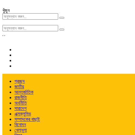
খুঁজুন
,
,
প্রচ্ছদ
জাতীয়
আন্তর্জাতিক
রাজনীতি
অর্থনীতি
সারাদেশ
এক্সক্লুসিভ
সম্পাদকের বাছাই
বিনোদন
খেলাধুলা