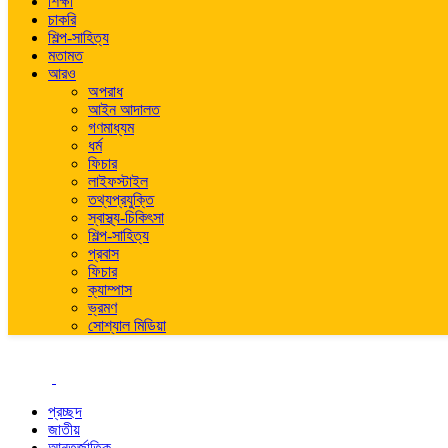
শিক্ষা
চাকরি
শিল্প-সাহিত্য
মতামত
আরও
অপরাধ
আইন আদালত
গণমাধ্যম
ধর্ম
ফিচার
লাইফস্টাইল
তথ্যপ্রযুক্তি
স্বাস্থ্য-চিকিৎসা
শিল্প-সাহিত্য
প্রবাস
ফিচার
ক্যাম্পাস
ভ্রমণ
সোশ্যাল মিডিয়া
প্রচ্ছদ
জাতীয়
আন্তর্জাতিক