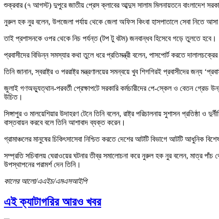
শুক্রবার (৭ আগস্ট) দুপুরে জাতীয় প্রেস ক্লাবের আব্দুস সালাম মিলনায়তনে বাংলাদেশ সর
নুরুল হক নুর বলেন, উপজেলা পর্যায় থেকে জেলা অফিস কিংবা হাসপাতালে সেবা নিতে আসা সা
তাই প্রশাসনকে ওপর থেকে নিচ পর্যন্ত (টপ টু বটম) জনবান্ধব হিসেবে গড়ে তুলতে হবে।
প্রবাসীদের বিভিন্ন সমস্যার কথা তুলে ধরে প্রতিমন্ত্রী বলেন, পাসপোর্ট করতে দালালচক্র
তিনি জানান, স্বরাষ্ট্র ও পররাষ্ট্র মন্ত্রণালয়ের সমন্বয়ে খুব শিগগিরই প্রবাসীদের জন্য ‘প্
জুলাই গণঅভ্যুত্থান-পরবর্তী প্রেক্ষাপটে সরকারি কর্মচারীদের পে-স্কেল ও বেতন গ্রেড উন
উচিত।
সিঙ্গাপুর ও মালয়েশিয়ার উদাহরণ টেনে তিনি বলেন, রাষ্ট্র পরিচালনায় সুশাসন প্রতিষ্ঠা ও দ
বাস্তবায়ন করবে বলে তিনি আশাবাদ ব্যক্ত করেন।
গ্রামাঞ্চলের মানুষের চিকিৎসাসেবা নিশ্চিত করতে দেশের আটটি বিভাগে আটটি আধুনিক বিশেষায়
সম্প্রতি সচিবালয় ঘেরাওয়ের ঘটনার তীব্র সমালোচনা করে নুরুল হক নুর বলেন, মাত্র পাঁচ
উপস্থাপনের পরামর্শ দেন তিনি।
কালের আলো/এএইচ/এমএসআইপি
এই ক্যাটাগরির আরও খবর