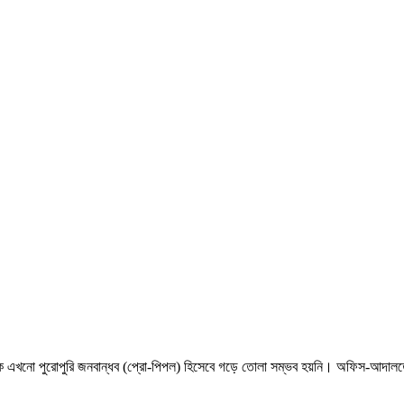
শাসনকে এখনো পুরোপুরি জনবান্ধব (প্রো-পিপল) হিসেবে গড়ে তোলা সম্ভব হয়নি। অফিস-আদালতে