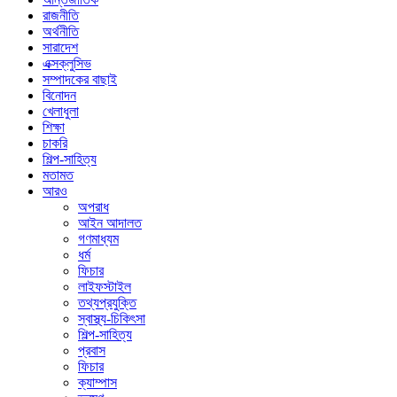
রাজনীতি
অর্থনীতি
সারাদেশ
এক্সক্লুসিভ
সম্পাদকের বাছাই
বিনোদন
খেলাধুলা
শিক্ষা
চাকরি
শিল্প-সাহিত্য
মতামত
আরও
অপরাধ
আইন আদালত
গণমাধ্যম
ধর্ম
ফিচার
লাইফস্টাইল
তথ্যপ্রযুক্তি
স্বাস্থ্য-চিকিৎসা
শিল্প-সাহিত্য
প্রবাস
ফিচার
ক্যাম্পাস