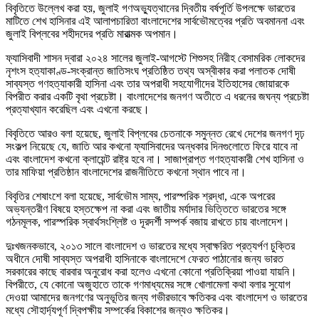
বিবৃতিতে উল্লেখ করা হয়, জুলাই গণঅভ্যুত্থানের দ্বিতীয় বর্ষপূর্তি উপলক্ষে ভারতের
মাটিতে শেখ হাসিনার এই আলাপচারিতা বাংলাদেশের সার্বভৌমত্বের প্রতি অবমাননা এবং
জুলাই বিপ্লবের শহীদদের প্রতি মারাত্মক অপমান।
ফ্যাসিবাদী শাসন দ্বারা ২০২৪ সালের জুলাই-আগস্টে শিশুসহ নিরীহ বেসামরিক লোকদের
নৃশংস হত্যাকাণ্ড-সংক্রান্ত জাতিসংঘ প্রতিষ্ঠিত তথ্য অস্বীকার করা পলাতক দোষী
সাব্যস্ত গণহত্যাকারী হাসিনা এবং তার অপরাধী সহযোগীদের ইতিহাসের জোয়ারকে
বিপরীত করার একটি বৃথা প্রচেষ্টা। বাংলাদেশের জনগণ অতীতে এ ধরনের জঘন্য প্রচেষ্টা
প্রত্যাখ্যান করেছিল এবং এখনো করছে।
বিবৃতিতে আরও বলা হয়েছে, জুলাই বিপ্লবের চেতনাকে সমুন্নত রেখে দেশের জনগণ দৃঢ়
সংকল্প নিয়েছে যে, জাতি আর কখনো ফ্যাসিবাদের অন্ধকার দিনগুলোতে ফিরে যাবে না
এবং বাংলাদেশ কখনো ক্লায়েন্ট রাষ্ট্র হবে না। সাজাপ্রাপ্ত গণহত্যাকারী শেখ হাসিনা ও
তার মাফিয়া প্রতিষ্ঠান বাংলাদেশের রাজনীতিতে কখনো স্থান পাবে না।
বিবৃতির শেষাংশে বলা হয়েছে, সার্বভৌম সাম্য, পারস্পরিক শ্রদ্ধা, একে অপরের
অভ্যন্তরীণ বিষয়ে হস্তক্ষেপ না করা এবং জাতীয় মর্যাদার ভিত্তিতে ভারতের সঙ্গে
গঠনমূলক, পারস্পরিক স্বার্থসংশ্লিষ্ট ও দূরদর্শী সম্পর্ক বজায় রাখতে চায় বাংলাদেশ।
দুঃখজনকভাবে, ২০১৩ সালে বাংলাদেশ ও ভারতের মধ্যে স্বাক্ষরিত প্রত্যর্পণ চুক্তির
অধীনে দোষী সাব্যস্ত অপরাধী হাসিনাকে বাংলাদেশে ফেরত পাঠানোর জন্য ভারত
সরকারের কাছে বারবার অনুরোধ করা হলেও এখনো কোনো প্রতিক্রিয়া পাওয়া যায়নি।
বিপরীতে, যে কোনো অজুহাতে তাকে গণমাধ্যমের সঙ্গে খোলামেলা কথা বলার সুযোগ
দেওয়া আমাদের জনগণের অনুভূতির জন্য গভীরভাবে ক্ষতিকর এবং বাংলাদেশ ও ভারতের
মধ্যে সৌহার্দ্যপূর্ণ দ্বিপক্ষীয় সম্পর্কের বিকাশের জন্যও ক্ষতিকর।