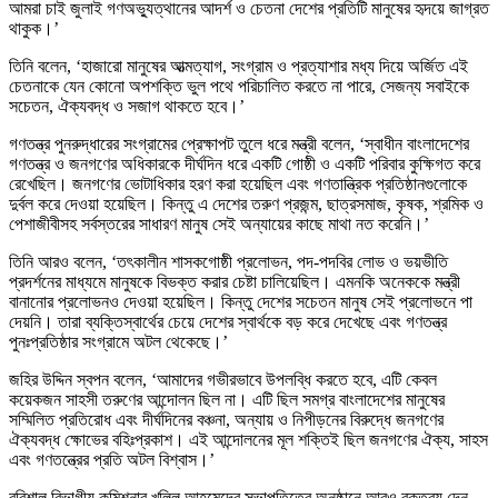
আমরা চাই জুলাই গণঅভ্যুত্থানের আদর্শ ও চেতনা দেশের প্রতিটি মানুষের হৃদয়ে জাগ্রত
থাকুক।’
তিনি বলেন, ‘হাজারো মানুষের আত্মত্যাগ, সংগ্রাম ও প্রত্যাশার মধ্য দিয়ে অর্জিত এই
চেতনাকে যেন কোনো অপশক্তি ভুল পথে পরিচালিত করতে না পারে, সেজন্য সবাইকে
সচেতন, ঐক্যবদ্ধ ও সজাগ থাকতে হবে।’
গণতন্ত্র পুনরুদ্ধারের সংগ্রামের প্রেক্ষাপট তুলে ধরে মন্ত্রী বলেন, ‘স্বাধীন বাংলাদেশের
গণতন্ত্র ও জনগণের অধিকারকে দীর্ঘদিন ধরে একটি গোষ্ঠী ও একটি পরিবার কুক্ষিগত করে
রেখেছিল। জনগণের ভোটাধিকার হরণ করা হয়েছিল এবং গণতান্ত্রিক প্রতিষ্ঠানগুলোকে
দুর্বল করে দেওয়া হয়েছিল। কিন্তু এ দেশের তরুণ প্রজন্ম, ছাত্রসমাজ, কৃষক, শ্রমিক ও
পেশাজীবীসহ সর্বস্তরের সাধারণ মানুষ সেই অন্যায়ের কাছে মাথা নত করেনি।’
তিনি আরও বলেন, ‘তৎকালীন শাসকগোষ্ঠী প্রলোভন, পদ-পদবির লোভ ও ভয়ভীতি
প্রদর্শনের মাধ্যমে মানুষকে বিভক্ত করার চেষ্টা চালিয়েছিল। এমনকি অনেককে মন্ত্রী
বানানোর প্রলোভনও দেওয়া হয়েছিল। কিন্তু দেশের সচেতন মানুষ সেই প্রলোভনে পা
দেয়নি। তারা ব্যক্তিস্বার্থের চেয়ে দেশের স্বার্থকে বড় করে দেখেছে এবং গণতন্ত্র
পুনঃপ্রতিষ্ঠার সংগ্রামে অটল থেকেছে।’
জহির উদ্দিন স্বপন বলেন, ‘আমাদের গভীরভাবে উপলব্ধি করতে হবে, এটি কেবল
কয়েকজন সাহসী তরুণের আন্দোলন ছিল না। এটি ছিল সমগ্র বাংলাদেশের মানুষের
সম্মিলিত প্রতিরোধ এবং দীর্ঘদিনের বঞ্চনা, অন্যায় ও নিপীড়নের বিরুদ্ধে জনগণের
ঐক্যবদ্ধ ক্ষোভের বহিঃপ্রকাশ। এই আন্দোলনের মূল শক্তিই ছিল জনগণের ঐক্য, সাহস
এবং গণতন্ত্রের প্রতি অটল বিশ্বাস।’
বরিশাল বিভাগীয় কমিশনার খলিল আহমেদের সভাপতিত্বে অনুষ্ঠানে আরও বক্তব্য দেন