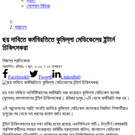
ভ্রমণ
সোশ্যাল মিডিয়া
সারাদেশ
ছয় দাবিতে কর্মবিরতিতে কুমিল্লা মেডিকেলের ইন্টার্ন
চিকিৎসকরা
নিজস্ব প্রতিবেদক
প্রকাশিত: রবিবার, ৭ জুন, ২০২৬, ৭:১৫ অপরাহ্ণ
Facebook
0
Tweet
0
LinkedIn
0
ছয় দফা দাবিতে অনির্দিষ্টকালের কর্মবিরতি শুরু করেছেন কুমিল্লা মেডিকেল কলেজ
(কুমেক) হাসপাতালের ইন্টার্ন চিকিৎসকেরা। রবিবার দুপুর ১২টা থেকে কর্মবিরতি শুরু হয়।
এই আন্দোলনের প্রতি সংহতি জানিয়ে কুমিল্লা মেডিকেল কলেজের নিয়মিত শিক্ষার্থীরাও
দুপুরের পর থেকে সব ধরনের ক্লাস বর্জন করেন।
ইন্টার্ন চিকিৎসকদের ছয় দফা দাবির মধ্যে রয়েছে এফসিপিএস পার্ট-১ উত্তীর্ণ বেসরকারি
প্রশিক্ষণার্থীদের পদায়ন সংক্রান্ত কমিটির প্রস্তাবনা বাতিল, বাংলাদেশ মেডিকেল
বিশ্ববিদ্যালয় (বিএমইউ) ও বাংলাদেশ কলেজ অব ফিজিশিয়ানস অ্যান্ড সার্জন্সের