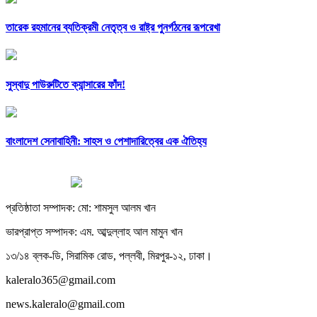
তারেক রহমানের ব্যতিক্রমী নেতৃত্ব ও রাষ্ট্র পুনর্গঠনের রূপরেখা
সুস্বাদু পাউরুটিতে ক্যান্সারের ফাঁদ!
বাংলাদেশ সেনাবাহিনী: সাহস ও পেশাদারিত্বের এক ঐতিহ্য
প্রতিষ্ঠাতা সম্পাদক: মো: শামসুল আলম খান
ভারপ্রাপ্ত সম্পাদক: এম. আব্দুল্লাহ আল মামুন খান
১৩/১৪ ব্লক-ডি, সিরামিক রোড, পল্লবী, মিরপুর-১২, ঢাকা।
kaleralo365@gmail.com
news.kaleralo@gmail.com