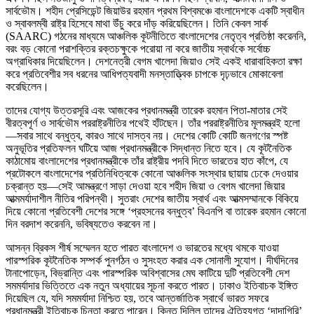
সার্বভৌম। শহীদ প্রেসিডেন্ট জিয়াউর রহমান প্রথম বিশ্বমঞ্চে বাংলাদেশকে একটি স্বাধীন
ও স্বাবলম্বী রাষ্ট্র হিসেবে মাথা উঁচু করে দাঁড় করিয়েছিলেন। তিনি কেবল সার্ক
(SAARC) গঠনের মাধ্যমে আঞ্চলিক কূটনীতিতে বাংলাদেশের নেতৃত্ব প্রতিষ্ঠা করেননি,
বরং বড় কোনো পরাশক্তির রক্তচক্ষুকে পরোয়া না করে জাতীয় স্বার্থকে সর্বোচ্চ
অগ্রাধিকার দিয়েছিলেন। দেশনেত্রী বেগম খালেদা জিয়াও সেই একই ধারাবাহিকতা রক্ষা
করে প্রতিবেশীর সব ধরনের আধিপত্যবাদী মনস্তাত্ত্বিক চাপকে দৃঢ়ভাবে মোকাবেলা
করেছিলেন।
তাদের যোগ্য উত্তরসূরি এবং আজকের প্রধানমন্ত্রী তারেক রহমান পিতা-মাতার সেই
বীরত্বপূর্ণ ও সার্বভৌম পররাষ্ট্রনীতির পথেই হাঁটছেন। তাঁর পররাষ্ট্রনীতির মূলমন্ত্রই হলো
—সবার সাথে বন্ধুত্ব, কারও সাথে দাসত্ব নয়। দেশের কোটি কোটি জনগণের স্পষ্ট
অনুভূতির প্রতিফলন ঘটিয়ে আজ প্রধানমন্ত্রীকে সিদ্ধান্ত নিতে হবে। যে কূটনৈতিক
কাঠামোয় বাংলাদেশের প্রধানমন্ত্রীকে তাঁর রাষ্ট্রীয় পদবি দিতে ভারতের হাত কাঁপে, যে
প্রটোকলে বাংলাদেশের প্রতিনিধিত্বকে কোনো আঞ্চলিক সংস্থার ছায়ায় ঢেকে দেওয়ার
চক্রান্ত হয়—সেই আমন্ত্রণে সাড়া দেওয়া হবে শহীদ জিয়া ও বেগম খালেদা জিয়ার
আত্মমর্যাদাশীল নীতির পরিপন্থী। সুতরাং দেশের জাতীয় স্বার্থ এবং আত্মসম্মানকে বিকিয়ে
দিয়ে কোনো প্রতিবেশী দেশের সঙ্গে ‘প্রহসনের বন্ধুত্ব’ বিএনপি বা তারেক রহমান কোনো
দিন বরদাশ করেননি, ভবিষ্যতেও করবেন না।
আসন্ন ব্রিকস শীর্ষ সম্মেলন হতে পারত বাংলাদেশ ও ভারতের মধ্যে থমকে যাওয়া
পারস্পরিক কূটনৈতিক সম্পর্ক পুনর্গঠন ও সুসংহত করার এক সোনালী সুযোগ। দীর্ঘদিনের
টানাপোড়েন, বিভ্রান্তি এবং পারস্পরিক অবিশ্বাসের মেঘ কাটিয়ে দুটি প্রতিবেশী দেশ
সমমর্যাদার ভিত্তিতে এক নতুন অধ্যায়ের সূচনা করতে পারত। ঢাকাও ইতিবাচক ইঙ্গিত
দিয়েছিল যে, যদি সমমর্যাদা নিশ্চিত হয়, তবে আন্তর্জাতিক স্বার্থে ভারত সফরে
প্রধানমন্ত্রী ইতিবাচক চিন্তা করতে পারেন। কিন্তু দিল্লি তাদের ঐতিহ্যগত ‘দাদাগিরি’