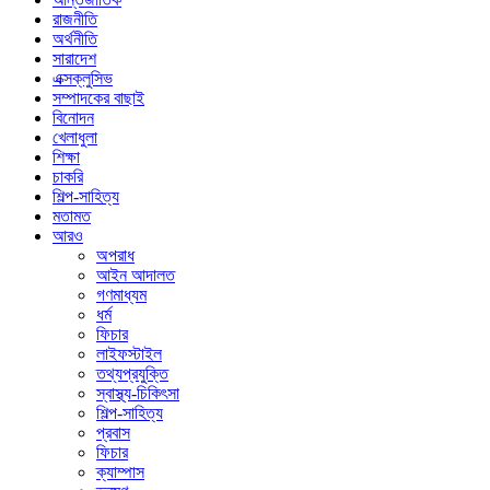
রাজনীতি
অর্থনীতি
সারাদেশ
এক্সক্লুসিভ
সম্পাদকের বাছাই
বিনোদন
খেলাধুলা
শিক্ষা
চাকরি
শিল্প-সাহিত্য
মতামত
আরও
অপরাধ
আইন আদালত
গণমাধ্যম
ধর্ম
ফিচার
লাইফস্টাইল
তথ্যপ্রযুক্তি
স্বাস্থ্য-চিকিৎসা
শিল্প-সাহিত্য
প্রবাস
ফিচার
ক্যাম্পাস