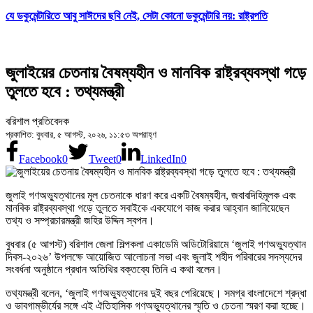
যে ডকুমেন্টারিতে আবু সাঈদের ছবি নেই, সেটা কোনো ডকুমেন্টারি নয়: রাষ্ট্রপতি
জুলাইয়ের চেতনায় বৈষম্যহীন ও মানবিক রাষ্ট্রব্যবস্থা গড়ে
তুলতে হবে : তথ্যমন্ত্রী
বরিশাল প্রতিবেদক
প্রকাশিত: বুধবার, ৫ আগস্ট, ২০২৬, ১১:৫৩ অপরাহ্ণ
Facebook
0
Tweet
0
LinkedIn
0
জুলাই গণঅভ্যুত্থানের মূল চেতনাকে ধারণ করে একটি বৈষম্যহীন, জবাবদিহিমূলক এবং
মানবিক রাষ্ট্রব্যবস্থা গড়ে তুলতে সবাইকে একযোগে কাজ করার আহ্বান জানিয়েছেন
তথ্য ও সম্প্রচারমন্ত্রী জহির উদ্দিন স্বপন।
বুধবার (৫ আগস্ট) বরিশাল জেলা শিল্পকলা একাডেমি অডিটোরিয়ামে ‘জুলাই গণঅভ্যুত্থান
দিবস-২০২৬’ উপলক্ষে আয়োজিত আলোচনা সভা এবং জুলাই শহীদ পরিবারের সদস্যদের
সংবর্ধনা অনুষ্ঠানে প্রধান অতিথির বক্তব্যে তিনি এ কথা বলেন।
তথ্যমন্ত্রী বলেন, ‘জুলাই গণঅভ্যুত্থানের দুই বছর পেরিয়েছে। সমগ্র বাংলাদেশে শ্রদ্ধা
ও ভাবগাম্ভীর্যের সঙ্গে এই ঐতিহাসিক গণঅভ্যুত্থানের স্মৃতি ও চেতনা স্মরণ করা হচ্ছে।