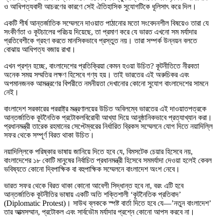
ও আধিপত্যবাদী আচরণের কারণে সেই ঐতিহাসিক সুযোগটিকে ধূলিসাৎ করে দিল।
একটি শীর্ষ আন্তর্জাতিক সম্মেলনে দাওয়াত পাঠানোর মতো সংবেদনশীল বিষয়েও তারা যে
সংকীর্ণতা ও কূটচালের পরিচয় দিয়েছে, তা প্রমাণ করে যে ভারত এখনো সম মর্যাদার
প্রতিবেশীকে গ্রহণ করতে মানসিকভাবে প্রস্তুত নয়। তারা সম্পর্ক উন্নয়ন বলতে
বোঝায় আধিপত্য বজায় রাখা।
এখন প্রশ্ন হচ্ছে, বাংলাদেশের প্রতিক্রিয়া কেমন হওয়া উচিত? কূটনীতিতে নীরবতা
অনেক সময় সম্মতির লক্ষণ হিসেবে গণ্য হয়। তাই ভারতের এই অরুচিকর এবং
অপমানজনক আমন্ত্রণের বিপরীতে নমনীয়তা দেখানোর কোনো সুযোগ বাংলাদেশের সামনে
নেই।
বাংলাদেশ সরকারের পররাষ্ট্র মন্ত্রণালয়ের উচিত অবিলম্বে ভারতের এই দাওয়াতপত্রকে
আন্তর্জাতিক কূটনৈতিক প্রটোকলবিরোধী আখ্যা দিয়ে আনুষ্ঠানিকভাবে প্রত্যাখ্যান করা।
প্রধানমন্ত্রী তারেক রহমানের সেপ্টেম্বরের নির্ধারিত ব্রিকস সম্মেলনে যোগ দিতে নয়াদিল্লি
সফর থেকে সম্পূর্ণ বিরত থাকা উচিত।
নয়াদিল্লিকে পরিষ্কার ভাষায় জানিয়ে দিতে হবে যে, বিমসটেক চেয়ার হিসেবে নয়,
বাংলাদেশের ১৮ কোটি মানুষের নির্বাচিত প্রধানমন্ত্রী হিসেবে সমমর্যাদা দেওয়া হলেই কেবল
ভবিষ্যতে কোনো দ্বিপাক্ষিক বা বহুপাক্ষিক সম্মেলনে বাংলাদেশ অংশ নেবে।
ভারত সফর থেকে বিরত থাকা কোনো আবেগী সিদ্ধান্ত হবে না, বরং এটি হবে
আন্তর্জাতিক কূটনীতির ভাষায় একটি অতি শক্তিশালী ‘কূটনৈতিক প্রতিবাদ’
(Diplomatic Protest)। সাউথ ব্লককে স্পষ্ট বার্তা দিতে হবে যে—’নতুন বাংলাদেশ’
তার আত্মসম্মান, প্রটোকল এবং সার্বভৌম মর্যাদার প্রশ্নে কোনো আপস করবে না।