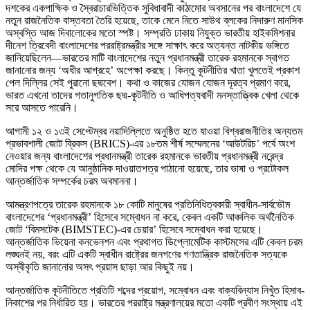
দশকের একপাক্ষিক ও স্বৈরাচারভিত্তিক সুবিধাবাদী কাঠামোর অবসানের পর বাংলাদেশে যে
নতুন রাজনৈতিক বাস্তবতা তৈরি হয়েছে, তাকে মেনে নিতে সাউথ ব্লকের নিদারুণ মানসিক
অস্বস্তি আজ দিবালোকের মতো স্পষ্ট। সম্প্রতি ঢাকায় নিযুক্ত ভারতীয় হাইকমিশনার
দীনেশ ত্রিবেদী বাংলাদেশের পররাষ্ট্রমন্ত্রীর সঙ্গে সাক্ষাৎ করে অত্যন্ত নাটকীয় ভঙ্গিতে
জানিয়েছিলেন—ভারতের মাটি বাংলাদেশের নতুন প্রধানমন্ত্রী তারেক রহমানকে স্বাগত
জানানোর জন্য ‘অধীর আগ্রহে’ অপেক্ষা করছে। কিন্তু কূটনীতির খাতা খুলতেই প্রকাশ
পেল দিল্লির সেই পুরানো ছদ্মবেশ। কথা ও কাজের যোজন যোজন দূরত্ব প্রমাণ করে,
ভারত এখনো তাদের গতানুগতিক ছদ্ম-কূটনীতি ও আধিপত্যবাদী মনস্তাত্ত্বিক খেলা থেকে
সরে আসতে পারেনি।
আগামী ১২ ও ১৩ই সেপ্টেম্বর নয়াদিল্লিতে অনুষ্ঠিত হতে যাওয়া বিশ্বরাজনীতির অন্যতম
প্রভাবশালী জোট ব্রিকস (BRICS)-এর ১৮তম শীর্ষ সম্মেলনের ‘আউটরিচ’ পর্বে অংশ
নেওয়ার জন্য বাংলাদেশের প্রধানমন্ত্রী তারেক রহমানকে ভারতীয় প্রধানমন্ত্রী নরেন্দ্র
মোদির পক্ষ থেকে যে আনুষ্ঠানিক দাওয়াতপত্র পাঠানো হয়েছে, তার ভাষা ও প্রটোকল
আন্তর্জাতিক সম্পর্কের চরম অবমাননা।
আমন্ত্রণপত্রে তারেক রহমানকে ১৮ কোটি মানুষের প্রতিনিধিত্বকারী স্বাধীন-সার্বভৌম
বাংলাদেশের ‘প্রধানমন্ত্রী’ হিসেবে সম্বোধন না করে, কেবল একটি আঞ্চলিক অর্থনৈতিক
জোট ‘বিমসটেক (BIMSTEC)-এর চেয়ার’ হিসেবে সম্বোধন করা হয়েছে।
আন্তর্জাতিক ভিয়েনা কনভেনশন এবং প্রথাগত ডিপ্লোমেটিক কাস্টমসের এটি কেবল চরম
লঙ্ঘনই নয়, বরং এটি একটি স্বাধীন রাষ্ট্রের জনগণের গণতান্ত্রিক রাজনৈতিক সত্যকে
অস্বীকৃতি জানানোর অসৎ প্রয়াস ছাড়া আর কিছুই নয়।
আন্তর্জাতিক কূটনীতিতে প্রতিটি শব্দের প্রয়োগ, সম্বোধন এবং বাক্যবিন্যাস নিখুঁত হিসাব-
নিকাশের পর নির্ধারিত হয়। ভারতের পররাষ্ট্র মন্ত্রণালয়ের মতো একটি প্রবীণ সংস্থায় এই