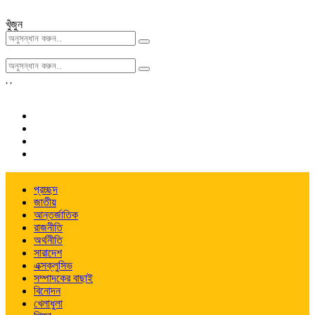
খুঁজুন
,
,
প্রচ্ছদ
জাতীয়
আন্তর্জাতিক
রাজনীতি
অর্থনীতি
সারাদেশ
এক্সক্লুসিভ
সম্পাদকের বাছাই
বিনোদন
খেলাধুলা