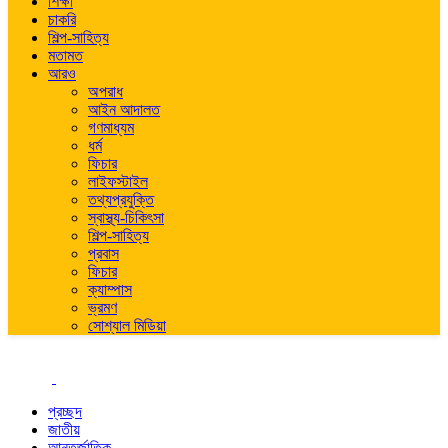
শিক্ষা
চাকরি
শিল্প-সাহিত্য
মতামত
আরও
অপরাধ
আইন আদালত
গণমাধ্যম
ধর্ম
ফিচার
লাইফস্টাইল
তথ্যপ্রযুক্তি
স্বাস্থ্য-চিকিৎসা
শিল্প-সাহিত্য
প্রবাস
ফিচার
ক্যাম্পাস
ভ্রমণ
সোশ্যাল মিডিয়া
প্রচ্ছদ
জাতীয়
আন্তর্জাতিক