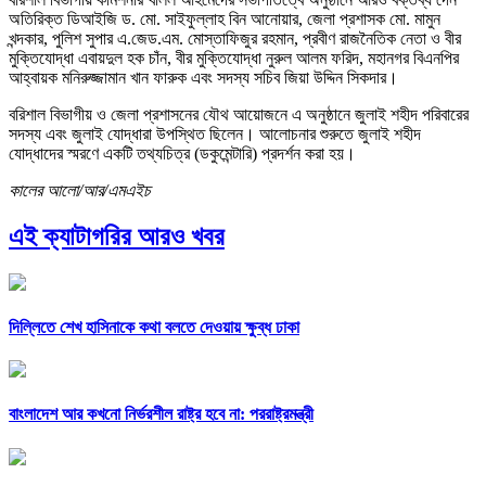
অতিরিক্ত ডিআইজি ড. মো. সাইফুল্লাহ বিন আনোয়ার, জেলা প্রশাসক মো. মামুন
খন্দকার, পুলিশ সুপার এ.জেড.এম. মোস্তাফিজুর রহমান, প্রবীণ রাজনৈতিক নেতা ও বীর
মুক্তিযোদ্ধা এবায়দুল হক চাঁন, বীর মুক্তিযোদ্ধা নুরুল আলম ফরিদ, মহানগর বিএনপির
আহ্বায়ক মনিরুজ্জামান খান ফারুক এবং সদস্য সচিব জিয়া উদ্দিন সিকদার।
বরিশাল বিভাগীয় ও জেলা প্রশাসনের যৌথ আয়োজনে এ অনুষ্ঠানে জুলাই শহীদ পরিবারের
সদস্য এবং জুলাই যোদ্ধারা উপস্থিত ছিলেন। আলোচনার শুরুতে জুলাই শহীদ
যোদ্ধাদের স্মরণে একটি তথ্যচিত্র (ডকুমেন্টারি) প্রদর্শন করা হয়।
কালের আলো/আর/এমএইচ
এই ক্যাটাগরির আরও খবর
দিল্লিতে শেখ হাসিনাকে কথা বলতে দেওয়ায় ক্ষুব্ধ ঢাকা
বাংলাদেশ আর কখনো নির্ভরশীল রাষ্ট্র হবে না: পররাষ্ট্রমন্ত্রী