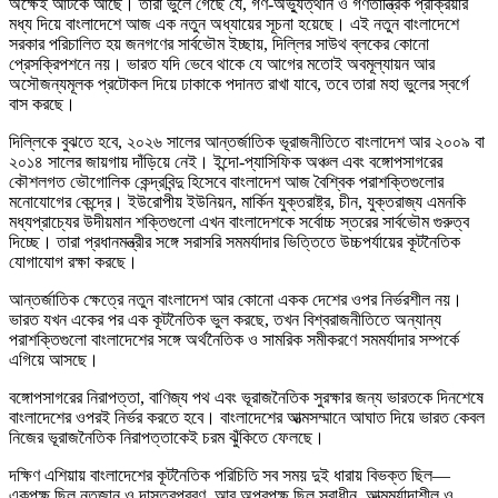
অক্ষেই আটকে আছে। তারা ভুলে গেছে যে, গণ-অভ্যুত্থান ও গণতান্ত্রিক প্রক্রিয়ার
মধ্য দিয়ে বাংলাদেশে আজ এক নতুন অধ্যায়ের সূচনা হয়েছে। এই নতুন বাংলাদেশে
সরকার পরিচালিত হয় জনগণের সার্বভৌম ইচ্ছায়, দিল্লির সাউথ ব্লকের কোনো
প্রেসক্রিপশনে নয়। ভারত যদি ভেবে থাকে যে আগের মতোই অবমূল্যায়ন আর
অসৌজন্যমূলক প্রটোকল দিয়ে ঢাকাকে পদানত রাখা যাবে, তবে তারা মহা ভুলের স্বর্গে
বাস করছে।
দিল্লিকে বুঝতে হবে, ২০২৬ সালের আন্তর্জাতিক ভূরাজনীতিতে বাংলাদেশ আর ২০০৯ বা
২০১৪ সালের জায়গায় দাঁড়িয়ে নেই। ইন্দো-প্যাসিফিক অঞ্চল এবং বঙ্গোপসাগরের
কৌশলগত ভৌগোলিক কেন্দ্রবিন্দু হিসেবে বাংলাদেশ আজ বৈশ্বিক পরাশক্তিগুলোর
মনোযোগের কেন্দ্রে। ইউরোপীয় ইউনিয়ন, মার্কিন যুক্তরাষ্ট্র, চীন, যুক্তরাজ্য এমনকি
মধ্যপ্রাচ্যের উদীয়মান শক্তিগুলো এখন বাংলাদেশকে সর্বোচ্চ স্তরের সার্বভৌম গুরুত্ব
দিচ্ছে। তারা প্রধানমন্ত্রীর সঙ্গে সরাসরি সমমর্যাদার ভিত্তিতে উচ্চপর্যায়ের কূটনৈতিক
যোগাযোগ রক্ষা করছে।
আন্তর্জাতিক ক্ষেত্রে নতুন বাংলাদেশ আর কোনো একক দেশের ওপর নির্ভরশীল নয়।
ভারত যখন একের পর এক কূটনৈতিক ভুল করছে, তখন বিশ্বরাজনীতিতে অন্যান্য
পরাশক্তিগুলো বাংলাদেশের সঙ্গে অর্থনৈতিক ও সামরিক সমীকরণে সমমর্যাদার সম্পর্কে
এগিয়ে আসছে।
বঙ্গোপসাগরের নিরাপত্তা, বাণিজ্য পথ এবং ভূরাজনৈতিক সুরক্ষার জন্য ভারতকে দিনশেষে
বাংলাদেশের ওপরই নির্ভর করতে হবে। বাংলাদেশের আত্মসম্মানে আঘাত দিয়ে ভারত কেবল
নিজের ভূরাজনৈতিক নিরাপত্তাকেই চরম ঝুঁকিতে ফেলছে।
দক্ষিণ এশিয়ায় বাংলাদেশের কূটনৈতিক পরিচিতি সব সময় দুই ধারায় বিভক্ত ছিল—
একপক্ষ ছিল নতজানু ও দাসত্বপ্রবণ, আর অপরপক্ষ ছিল স্বাধীন, আত্মমর্যাদাশীল ও