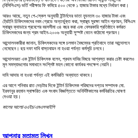
(বিসিপিএস) ভর্তি পরীক্ষার ফি কমিয়ে ৫০০ থেকে ১ হাজার টাকার মধ্যে নির্ধারণ করা।
আরও আছে, নতুন পে-স্কেল অনুযায়ী ইন্টার্নদের ভাতা ন্যূনতম ৩০ হাজার টাকা এবং
ট্রেইনি চিকিৎসকদের নবম গ্রেডে অন্তর্ভুক্ত করা, স্বাস্থ্য সুরক্ষা আইন প্রণয়ন, বিসিএস
স্বাস্থ্য ক্যাডারে প্রবেশের বয়সসীমা ৩৪ বছর করা এবং বেসরকারি প্রতিষ্ঠানে কর্মরত
চিকিৎসকদের জন্য শ্রম আইন-২০০৬ অনুযায়ী সুস্পষ্ট বেতন কাঠামো প্রণয়ন।
আন্দোলনকারীরা জানান, চিকিৎসকদের সঙ্গে চলমান বৈষম্যের প্রতিবাদে তারা আন্দোলনে
নেমেছেন। ছয় দফা দাবি বাস্তবায়ন না হওয়া পর্যন্ত কর্মসূচি চলবে।
আন্দোলনরত এক ইন্টার্ন চিকিৎসক বলেন, প্রথম দাবির বিষয়ে আশ্বস্ত করার চেষ্টা করলেও
মূল সমস্যাগুলোর সমাধানে সংশ্লিষ্ট মহল কোনো কার্যকর পদক্ষেপ নেয়নি।
দাবি আদায় না হওয়া পর্যন্ত এই কর্মবিরতি অব্যাহত থাকবে।
এর আগে শনিবার রাত দেড়টার দিকে ইন্টার্ন চিকিৎসক পরিষদের দপ্তর সম্পাদক মো.
ইরফানুর রহমান স্বাক্ষরিত এক সংবাদ বিজ্ঞপ্তিতে অনির্দিষ্টকালের কর্মবিরতির ঘোষণা
দেওয়া হয়।
কালের আলো/এএইচ/এমএসআইপি
আপনার মতামত লিখুন