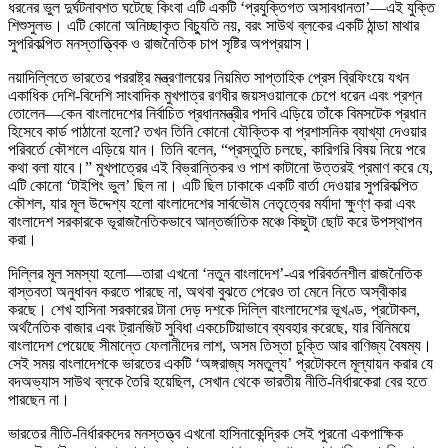
ধরনের ভুল দুর্ঘটনাবশত ঘটেছে কিংবা এটি একটি ‘প্রযুক্তিগত অসাবধানতা’—এই যুক্তি
শিশুসুলভ। এটি কোনো অনিচ্ছাকৃত বিচ্যুতি নয়, বরং সাউথ ব্লকের একটি ঠান্ডা মাথার
সুপরিকল্পিত মনস্তাত্ত্বিক ও রাজনৈতিক চাপ সৃষ্টির অপপ্রয়াস।
নয়াদিল্লিতে ভারতের পররাষ্ট্র মন্ত্রণালয়ের নিয়মিত সাপ্তাহিক প্রেস ব্রিফিংয়ে যখন
একাধিক দেশি-বিদেশি সাংবাদিক মুখপাত্র রণধীর জয়সওয়ালকে চেপে ধরেন এবং প্রশ্ন
তোলেন—কেন বাংলাদেশের নির্বাচিত প্রধানমন্ত্রীর পদবি এড়িয়ে তাঁকে বিমসটেক প্রধান
হিসেবে কার্ড পাঠানো হলো? তখন তিনি কোনো যৌক্তিক বা প্রশাসনিক ব্যাখ্যা দেওয়ার
পরিবর্তে কৌশলে এড়িয়ে যান। তিনি বলেন, “প্রস্তুতি চলছে, কারিগরি বিষয় নিয়ে পরে
কথা বলা যাবে।” মুখপাত্রের এই বিভ্রান্তিকর ও পাশ কাটানো উত্তরই প্রমাণ করে যে,
এটি কোনো ‘টাইপিং ভুল’ ছিল না। এটি ছিল ঢাকাকে একটি বার্তা দেওয়ার সুপরিকল্পিত
কৌশল, যার মূল উদ্দেশ্য হলো বাংলাদেশের সার্বভৌম নেতৃত্বের মর্যাদা ক্ষুণ্ণ করা এবং
বাংলাদেশ সরকারকে ভূরাজনৈতিকভাবে আন্তর্জাতিক মঞ্চে কিছুটা ছোট করে উপস্থাপন
করা।
দিল্লির মূল সমস্যা হলো—তারা এখনো ‘নতুন বাংলাদেশ’-এর পরিবর্তনশীল রাজনৈতিক
বাস্তবতা অনুধাবন করতে পারছে না, অথবা বুঝতে পেরেও তা মেনে নিতে অস্বীকার
করছে। শেখ হাসিনা সরকারের টানা দেড় দশকে দিল্লি বাংলাদেশের ভূখণ্ড, প্রটোকল,
অর্থনৈতিক বাজার এবং ট্রানজিট সুবিধা একচেটিয়াভাবে ব্যবহার করেছে, যার বিনিময়ে
বাংলাদেশ পেয়েছে সীমান্তে ফেলানীদের লাশ, অসম তিস্তা চুক্তি আর বাণিজ্য বৈষম্য।
সেই সময় বাংলাদেশকে ভারতের একটি ‘অঙ্গরাজ্য সমতুল্য’ প্রটোকলে মূল্যায়ন করার যে
বদঅভ্যাস সাউথ ব্লকে তৈরি হয়েছিল, সেখান থেকে ভারতীয় নীতি-নির্ধারকেরা বের হতে
পারছেন না।
ভারতের নীতি-নির্ধারকদের মনস্তত্ত্ব এখনো হাসিনাকেন্দ্রিক সেই পুরনো একপাক্ষিক