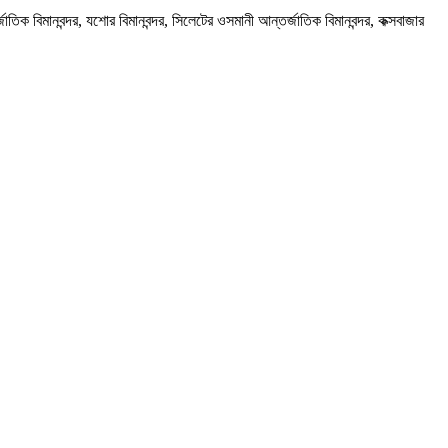
ক বিমানবন্দর, যশোর বিমানবন্দর, সিলেটের ওসমানী আন্তর্জাতিক বিমানবন্দর, কক্সবাজার