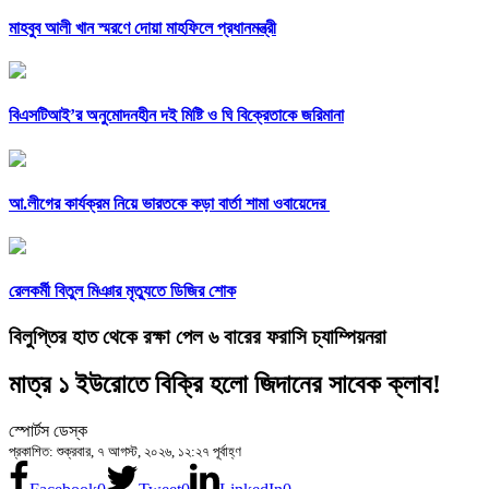
মাহবুব আলী খান স্মরণে দোয়া মাহফিলে প্রধানমন্ত্রী
বিএসটিআই’র অনুমোদনহীন দই মিষ্টি ও ঘি বিক্রেতাকে জরিমানা
আ.লীগের কার্যক্রম নিয়ে ভারতকে কড়া বার্তা শামা ওবায়েদের
রেলকর্মী বিতুল মিঞার মৃত্যুতে ডিজির শোক
বিলুপ্তির হাত থেকে রক্ষা পেল ৬ বারের ফরাসি চ্যাম্পিয়নরা
মাত্র ১ ইউরোতে বিক্রি হলো জিদানের সাবেক ক্লাব!
স্পোর্টস ডেস্ক
প্রকাশিত: শুক্রবার, ৭ আগস্ট, ২০২৬, ১২:২৭ পূর্বাহ্ণ