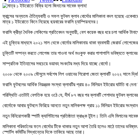
Facebook
0
Tweet
0
LinkedIn
0
ফ্রান্সের অন্যতম ঐতিহ্যবাহী ও সফল ফুটবল ক্লাব বোর্দোর মালিকানা বদল হয়েছে একেবারেই প
মাত্র ১ ইউরোতে কিনে নিয়েছে ছয়বারের ফরাসি চ্যাম্পিয়নদের।
ফরাসি ক্রীড়া দৈনিক লেকিপের প্রতিবেদন অনুযায়ী, বেশ কয়েক বছর ধরে চলা আর্থিক টানাপো
এই চুক্তির মাধ্যমে ২০২১ সাল থেকে বোর্দোর মালিকানায় থাকা ব্যবসায়ী জেরার্ড লোপে
চুক্তিটি সম্পন্ন করতে লোপেজ তার পাওনা অর্থ মওকুফ করার পাশাপাশি ভবিষ্যতে ক্লাবের 
সাম্প্রতিক ইতিহাসের সবচেয়ে ভয়াবহ সংকটের মধ্য দিয়ে যাচ্ছে বোর্দো।
২০০৮ থেকে ২০০৯ মৌসুমে সর্বশেষ লিগ ওয়ানের শিরোপা জেতা ক্লাবটি ২০২২ সালে দ্বিত
ফরাসি ফুটবলের আর্থিক নিয়ন্ত্রক সংস্থা ক্লাবটির প্রায় ৪০ মিলিয়ন ইউরোর ঘাটতি বা দেন
পরিস্থিতি এতটাই বেগতিক হয়ে ওঠে যে, দীর্ঘ ৮৭ বছর পর ক্লাবটি পেশাদার ফুটবল ক্লাব
বোর্দোকে আবার ফুটবলে ফিরিয়ে আনতে নতুন মালিকপক্ষ প্রায় ১১ মিলিয়ন ইউরোর সংস্থান করে
নতুন বিনিয়োগকারী স্পার্টা ক্যাপিটালের প্রতিষ্ঠাতা ফ্রাঙ্ক টুইল। তিনি এসি মিলানের সাব
মালিকানা পরিবর্তনের ফলে বোর্দোর টিকে থাকার নতুন আশা তৈরি হলেও মাঠে তাদের ভবিষ্
স্পোর্টস কমিটির সিদ্ধান্তের দিকে তাকিয়ে আছে তারা।