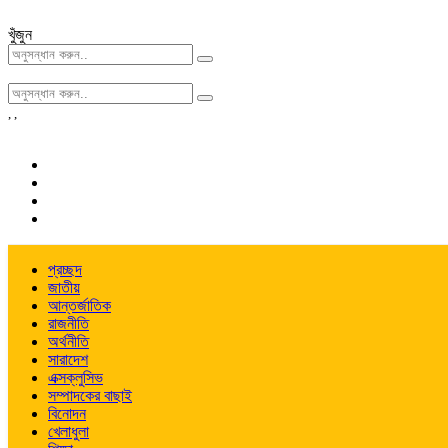
খুঁজুন
,
,
প্রচ্ছদ
জাতীয়
আন্তর্জাতিক
রাজনীতি
অর্থনীতি
সারাদেশ
এক্সক্লুসিভ
সম্পাদকের বাছাই
বিনোদন
খেলাধুলা