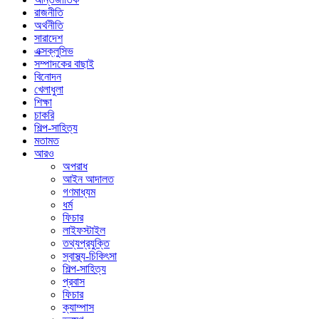
রাজনীতি
অর্থনীতি
সারাদেশ
এক্সক্লুসিভ
সম্পাদকের বাছাই
বিনোদন
খেলাধুলা
শিক্ষা
চাকরি
শিল্প-সাহিত্য
মতামত
আরও
অপরাধ
আইন আদালত
গণমাধ্যম
ধর্ম
ফিচার
লাইফস্টাইল
তথ্যপ্রযুক্তি
স্বাস্থ্য-চিকিৎসা
শিল্প-সাহিত্য
প্রবাস
ফিচার
ক্যাম্পাস