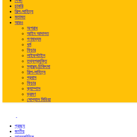
শিক্ষা
চাকরি
শিল্প-সাহিত্য
মতামত
আরও
অপরাধ
আইন আদালত
গণমাধ্যম
ধর্ম
ফিচার
লাইফস্টাইল
তথ্যপ্রযুক্তি
স্বাস্থ্য-চিকিৎসা
শিল্প-সাহিত্য
প্রবাস
ফিচার
ক্যাম্পাস
ভ্রমণ
সোশ্যাল মিডিয়া
প্রচ্ছদ
জাতীয়
আন্তর্জাতিক