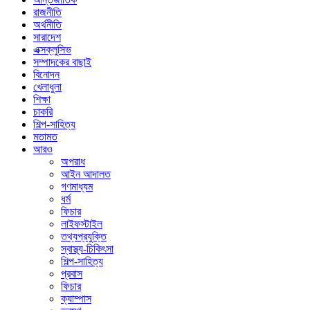
রাজনীতি
অর্থনীতি
সারাদেশ
এক্সক্লুসিভ
সম্পাদকের বাছাই
বিনোদন
খেলাধুলা
শিক্ষা
চাকরি
শিল্প-সাহিত্য
মতামত
আরও
অপরাধ
আইন আদালত
গণমাধ্যম
ধর্ম
ফিচার
লাইফস্টাইল
তথ্যপ্রযুক্তি
স্বাস্থ্য-চিকিৎসা
শিল্প-সাহিত্য
প্রবাস
ফিচার
ক্যাম্পাস