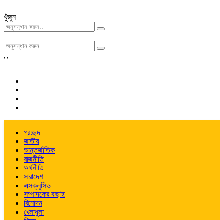
খুঁজুন
,
,
প্রচ্ছদ
জাতীয়
আন্তর্জাতিক
রাজনীতি
অর্থনীতি
সারাদেশ
এক্সক্লুসিভ
সম্পাদকের বাছাই
বিনোদন
খেলাধুলা