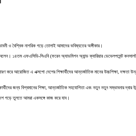
ী
ষ, উদ্ভাবনী ও বৈশ্বিক নাগরিক গড়ে তোলাই আমাদের ভবিষ্যতের অঙ্গীকার।
বলেন। ১৪তম এফএসিডি-সিএবি (ফরেন অ্যাডমিশন অ্যান্ড ক্যারিয়ার ডেভেলপমেন্ট কনসালট্
ণ করে আয়োজিত এ এক্সপো দেশের শিক্ষার্থীদের আন্তর্জাতিক মানের উচ্চশিক্ষা, দক্ষতা উন্নয়ন এ
্থীদের জন্য বিশ্বমানের শিক্ষা, আন্তর্জাতিক সহযোগিতা এবং নতুন নতুন সম্ভাবনার দ্বার উ
লাদেশ গড়ে তুলতে আমরা একসঙ্গে কাজ করে যাব।