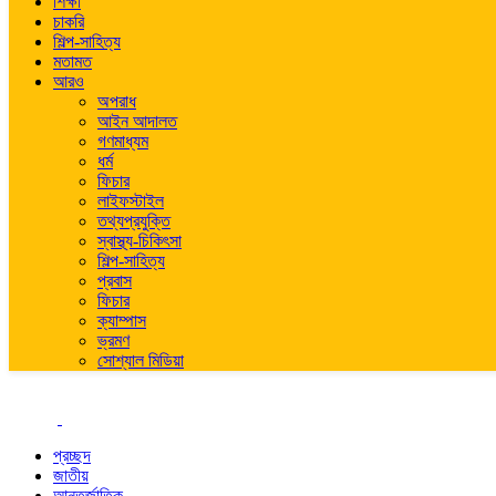
শিক্ষা
চাকরি
শিল্প-সাহিত্য
মতামত
আরও
অপরাধ
আইন আদালত
গণমাধ্যম
ধর্ম
ফিচার
লাইফস্টাইল
তথ্যপ্রযুক্তি
স্বাস্থ্য-চিকিৎসা
শিল্প-সাহিত্য
প্রবাস
ফিচার
ক্যাম্পাস
ভ্রমণ
সোশ্যাল মিডিয়া
প্রচ্ছদ
জাতীয়
আন্তর্জাতিক