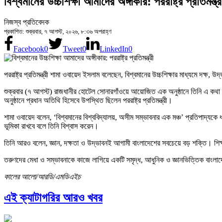
বিশ্বমানের উচ্চশিক্ষা আমাদের অঙ্গীকার: পররাষ্ট্র প্রতিমন্ত্র
নিজস্ব প্রতিবেদক
প্রকাশিত: শুক্রবার, ৭ আগস্ট, ২০২৬, ৮:৩৬ অপরাহ্ণ
Facebook
0
Tweet
0
LinkedIn
0
পররাষ্ট্র প্রতিমন্ত্রী শামা ওবায়েদ ইসলাম বলেছেন, বিশ্বমানের উচ্চশিক্ষার মাধ্যমে দক্
শুক্রবার (৭ আগস্ট) রাজধানীর হোটেল সোনারগাঁওয়ে আয়োজিত এক অনুষ্ঠানে তিনি এ কথা 
অনুষ্ঠানে প্রধান অতিথি হিসেবে উপস্থিত ছিলেন পররাষ্ট্র প্রতিমন্ত্রী।
শামা ওবায়েদ বলেন, ‘বিশ্বমানের বিশ্ববিদ্যালয়, অসীম সম্ভাবনার এক মঞ্চ’ প্রতিপাদ্যকে ধার
ভূমিকা রাখবে বলে তিনি বিশ্বাস করেন।
তিনি আরও বলেন, জ্ঞান, দক্ষতা ও উদ্ভাবনই আগামী বাংলাদেশের সবচেয়ে বড় শক্তি। শিক্ষার
তরুণদের মেধা ও সম্ভাবনাকে কাজে লাগিয়ে একটি সমৃদ্ধ, আধুনিক ও জ্ঞানভিত্তিক বাং
কালের আলো/আরডি/এমডিএইচ
এই ক্যাটাগরির আরও খবর