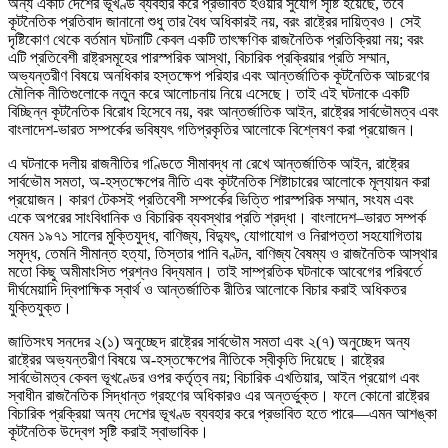
অন্য একটি দেশের ভূখণ্ড ব্যবহার করে প্রভাবিত হওয়ার সুযোগ সৃষ্টি হয়েছে, তবে
কূটনৈতিক প্রতিবাদ জানানো শুধু তার বৈধ অধিকারই নয়, বরং রাষ্ট্রের দায়িত্বও। সেই
দৃষ্টিকোণ থেকে বর্তমান ঘটনাটি কেবল একটি তাৎক্ষণিক রাজনৈতিক প্রতিক্রিয়া নয়; বরং
এটি প্রতিবেশী রাষ্ট্রসমূহের পারস্পরিক আস্থা, বিচারিক প্রক্রিয়ার প্রতি সম্মান,
অভ্যন্তরীণ বিষয়ে অনধিকার হস্তক্ষেপ পরিহার এবং আন্তর্জাতিক কূটনৈতিক আচরণের
মৌলিক নীতিগুলোকে নতুন করে আলোচনায় নিয়ে এসেছে। তাই এই ঘটনাকে একটি
বিচ্ছিন্ন কূটনৈতিক বিরোধ হিসেবে নয়, বরং আন্তর্জাতিক আইন, রাষ্ট্রের সার্বভৌমত্ব এবং
বাংলাদেশ-ভারত সম্পর্কের ভবিষ্যৎ গতিপ্রকৃতির আলোকে বিশ্লেষণ করা প্রয়োজন।
এ ঘটনাকে দলীয় রাজনীতির গণ্ডিতে সীমাবদ্ধ না রেখে আন্তর্জাতিক আইন, রাষ্ট্রের
সার্বভৌম সমতা, অ-হস্তক্ষেপের নীতি এবং কূটনৈতিক শিষ্টাচারের আলোকে মূল্যায়ন করা
প্রয়োজন। কারণ টেকসই প্রতিবেশী সম্পর্কের ভিত্তি পারস্পরিক সম্মান, সংযম এবং
একে অপরের সাংবিধানিক ও বিচারিক ব্যবস্থার প্রতি শ্রদ্ধা। বাংলাদেশ–ভারত সম্পর্ক
যেমন ১৯৭১ সালের মুক্তিযুদ্ধ, বাণিজ্য, বিদ্যুৎ, যোগাযোগ ও নিরাপত্তা সহযোগিতায়
সমৃদ্ধ, তেমনি সীমান্ত হত্যা, তিস্তার পানি বণ্টন, বাণিজ্য বৈষম্য ও রাজনৈতিক আস্থার
মতো কিছু অমীমাংসিত প্রশ্নও বিদ্যমান। তাই সাম্প্রতিক ঘটনাকে আবেগের পরিবর্তে
দীর্ঘমেয়াদি দ্বিপাক্ষিক স্বার্থ ও আন্তর্জাতিক রীতির আলোকে বিচার করাই অধিকতর
যুক্তিযুক্ত।
জাতিসংঘ সনদের ২(১) অনুচ্ছেদ রাষ্ট্রের সার্বভৌম সমতা এবং ২(৭) অনুচ্ছেদ অন্য
রাষ্ট্রের অভ্যন্তরীণ বিষয়ে অ-হস্তক্ষেপের নীতিকে স্বীকৃতি দিয়েছে। রাষ্ট্রের
সার্বভৌমত্ব কেবল ভূখণ্ডের ওপর কর্তৃত্ব নয়; বিচারিক এখতিয়ার, আইন প্রয়োগ এবং
স্বাধীন রাজনৈতিক সিদ্ধান্ত গ্রহণের অধিকারও এর অন্তর্ভুক্ত। ফলে কোনো রাষ্ট্রের
বিচারিক প্রক্রিয়া অন্য দেশের ভূখণ্ড ব্যবহার করে প্রভাবিত হতে পারে—এমন আশঙ্কা
কূটনৈতিক উদ্বেগ সৃষ্টি করাই স্বাভাবিক।