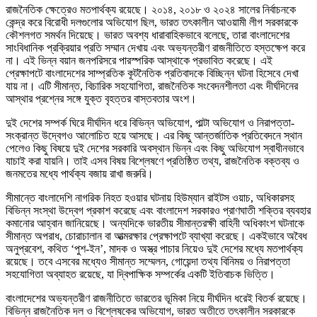
রাজনৈতিক ক্ষেত্রেও মতপার্থক্য রয়েছে। ২০১৪, ২০১৮ ও ২০২৪ সালের নির্বাচনকে
কেন্দ্র করে বিরোধী দলগুলোর অভিযোগ ছিল, ভারত তৎকালীন আওয়ামী লীগ সরকারকে
কৌশলগত সমর্থন দিয়েছে। ভারত অবশ্য ধারাবাহিকভাবে বলেছে, তারা বাংলাদেশের
সাংবিধানিক প্রক্রিয়ার প্রতি সম্মান দেখায় এবং অভ্যন্তরীণ রাজনীতিতে হস্তক্ষেপ করে
না। এই ভিন্ন বয়ান জনপরিসরে পারস্পরিক আস্থাকে প্রভাবিত করেছে। এই
প্রেক্ষাপটে বাংলাদেশের সাম্প্রতিক কূটনৈতিক প্রতিবাদকে বিচ্ছিন্ন ঘটনা হিসেবে দেখা
যায় না। এটি সীমান্ত, বিচারিক সহযোগিতা, রাজনৈতিক সংবেদনশীলতা এবং দীর্ঘদিনের
আস্থার প্রশ্নের সঙ্গে যুক্ত বৃহত্তর বাস্তবতার অংশ।
দুই দেশের সম্পর্ক ঘিরে দীর্ঘদিন ধরে বিভিন্ন অভিযোগ, পাল্টা অভিযোগ ও নিরাপত্তা-
সংক্রান্ত উদ্বেগও আলোচিত হয়ে আসছে। এর কিছু আন্তর্জাতিক প্রতিবেদনে স্থান
পেলেও কিছু বিষয়ে দুই দেশের সরকারি অবস্থান ভিন্ন এবং কিছু অভিযোগ স্বাধীনভাবে
যাচাই করা যায়নি। তাই এসব বিষয় বিশ্লেষণে প্রতিষ্ঠিত তথ্য, রাজনৈতিক বক্তব্য ও
জনমতের মধ্যে পার্থক্য বজায় রাখা জরুরি।
সীমান্তে বাংলাদেশি নাগরিক নিহত হওয়ার ঘটনায় হিউম্যান রাইটস ওয়াচ, অধিকারসহ
বিভিন্ন সংস্থা উদ্বেগ প্রকাশ করেছে এবং বাংলাদেশ সরকারও প্রাণঘাতী শক্তির ব্যবহার
কমানোর আহ্বান জানিয়েছে। অন্যদিকে ভারতীয় সীমান্তরক্ষী বাহিনী অধিকাংশ ঘটনাকে
সীমান্ত অপরাধ, চোরাচালান বা আত্মরক্ষার প্রেক্ষাপটে ব্যাখ্যা করেছে। একইভাবে অবৈধ
অনুপ্রবেশ, কথিত ‘পুশ-ইন’, মাদক ও অস্ত্র পাচার নিয়েও দুই দেশের মধ্যে মতপার্থক্য
রয়েছে। তবে এসবের মধ্যেও সীমান্ত সম্মেলন, গোয়েন্দা তথ্য বিনিময় ও নিরাপত্তা
সহযোগিতা অব্যাহত রয়েছে, যা দ্বিপাক্ষিক সম্পর্কের একটি ইতিবাচক ভিত্তি।
বাংলাদেশের অভ্যন্তরীণ রাজনীতিতে ভারতের ভূমিকা নিয়ে দীর্ঘদিন ধরেই বিতর্ক রয়েছে।
বিভিন্ন রাজনৈতিক দল ও বিশ্লেষকের অভিযোগ, ভারত অতীতে তৎকালীন সরকারকে