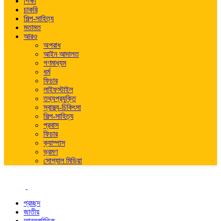
শিক্ষা
চাকরি
শিল্প-সাহিত্য
মতামত
আরও
অপরাধ
আইন আদালত
গণমাধ্যম
ধর্ম
ফিচার
লাইফস্টাইল
তথ্যপ্রযুক্তি
স্বাস্থ্য-চিকিৎসা
শিল্প-সাহিত্য
প্রবাস
ফিচার
ক্যাম্পাস
ভ্রমণ
সোশ্যাল মিডিয়া
প্রচ্ছদ
জাতীয়
আন্তর্জাতিক