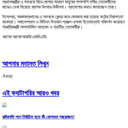
প্রধানমন্ত্রীর এ সফরকে ঘিরে জেলায় সাধারণ মানুষের পাশাপাশি দলীয় নেতাকর্মীদের
মাঝেও দেখা দিয়েছে ব্যাপক উৎসাহ-উদ্দীপনা। প্রত্যাশার কথাও জানাচ্ছেন তারা।
উল্লেখ্য, সরকারপ্রধানের এ সফরকে কেন্দ্র করে জোরদার করা হয়েছে কঠোর নিরাপত্তা
ব্যবস্থা। সমাবেশস্থল ও বিভিন্ন উন্নয়ন প্রকল্প এলাকা ইতোমধ্যেই পরিদর্শন করেছেন
স্বরাষ্ট্রমন্ত্রী সালাহউদ্দিন আহমেদ ও স্থানীয় নেতাকর্মীরা।
কালের আলো/আরডি/এমডিএইচ
আপনার মতামত লিখুন
Array
এই ক্যাটাগরির আরও খবর
রাষ্ট্রপতি পদে নির্বাচিত হতে কী যোগ্যতা প্রয়োজন?