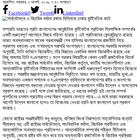
প্রকাশিত: শুক্রবার, ৭ আগস্ট, ২০২৬, ৭:৫০ অপরাহ্ণ
Facebook
0
Tweet
0
LinkedIn
0
সম্প্রতি ভারতের প্রতি বাংলাদেশের আনুষ্ঠানিক কূটনৈতিক প্রতিবাদ দ্বিপাক্ষিক সম্পর্কের
একটি গুরুত্বপূর্ণ আলোচ্য বিষয়ে পরিণত হয়েছে। এই প্রতিবাদের কেন্দ্রবিন্দুতে রয়েছে
ভারত অবস্থানকালে সাবেক প্রধানমন্ত্রী শেখ হাসিনার বাংলাদেশের রাজনীতি নিয়ে
প্রকাশ্য বক্তব্য এবং গণমাধ্যমে সরাসরি অংশগ্রহণ। বাংলাদেশের সরকারি অবস্থান
অনুযায়ী, তিনি বর্তমানে বিচারাধীন; তাঁর বিরুদ্ধে একাধিক মামলা বিচারাধীন রয়েছে এবং
কিছু মামলায় তিনি দণ্ডপ্রাপ্ত। ফলে সরকার বিষয়টিকে কেবল একটি রাজনৈতিক বিতর্ক
হিসেবে নয়, বরং রাষ্ট্রের সার্বভৌম মর্যাদা, বিচারিক কর্তৃত্ব, জাতীয় সংবেদনশীলতা এবং
আন্তর্জাতিক কূটনৈতিক শিষ্টাচারের সঙ্গে সংশ্লিষ্ট একটি গুরুত্বপূর্ণ প্রশ্ন হিসেবে বিবেচনা
করেছে। পররাষ্ট্র মন্ত্রণালয়ের আনুষ্ঠানিক বিবৃতিতে আরও বলা হয়েছে, ভারতীয় ভূখণ্ডে
অবস্থানরত একজন পলাতক ও দণ্ডপ্রাপ্ত ব্যক্তিকে বাংলাদেশের রাষ্ট্র ও জনগণের
বিরুদ্ধে প্রকাশ্যে বক্তব্য দেওয়ার সুযোগ দেওয়ায় বাংলাদেশ গভীর উদ্বেগ ও অসন্তোষ
প্রকাশ করেছে। একই সঙ্গে ঢাকা জানিয়েছে, এ ধরনের কর্মসূচি দুই দেশের সম্পর্ক
পুনর্গঠনের চলমান প্রচেষ্টার ওপর বিরূপ প্রভাব ফেলতে পারে—এ মর্মে ভারত সরকারকে
আগেই উদ্বেগ জানানো হলেও তা বিবেচনায় নেওয়া হয়নি বলে বাংলাদেশ দুঃখ প্রকাশ
করেছে।
কোনো রাষ্ট্রের পররাষ্ট্রনীতি শুধু বন্ধুত্ব, বাণিজ্য কিংবা নিরাপত্তা সহযোগিতার মধ্যেই
সীমাবদ্ধ নয়; এটি রাষ্ট্রের সার্বভৌমত্ব, সাংবিধানিক মর্যাদা, বিচারিক স্বাধীনতা এবং
আন্তর্জাতিক অবস্থানেরও প্রতিফলন। আন্তর্জাতিক সম্পর্কের স্বীকৃত নীতিমালা
অনুযায়ী, কোনো রাষ্ট্র যদি মনে করে তার অভ্যন্তরীণ রাজনৈতিক বা বিচারিক প্রক্রিয়া