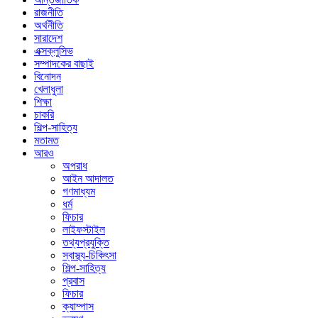
রাজনীতি
অর্থনীতি
সারাদেশ
এক্সক্লুসিভ
সম্পাদকের বাছাই
বিনোদন
খেলাধুলা
শিক্ষা
চাকরি
শিল্প-সাহিত্য
মতামত
আরও
অপরাধ
আইন আদালত
গণমাধ্যম
ধর্ম
ফিচার
লাইফস্টাইল
তথ্যপ্রযুক্তি
স্বাস্থ্য-চিকিৎসা
শিল্প-সাহিত্য
প্রবাস
ফিচার
ক্যাম্পাস