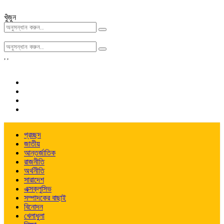
খুঁজুন
,
,
প্রচ্ছদ
জাতীয়
আন্তর্জাতিক
রাজনীতি
অর্থনীতি
সারাদেশ
এক্সক্লুসিভ
সম্পাদকের বাছাই
বিনোদন
খেলাধুলা