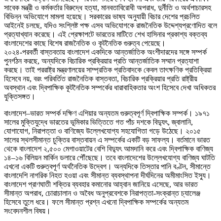
সাবেক মন্ত্রী ও কর্মকর্তার বিরুদ্ধে হত্যা, মানবতাবিরোধী অপরাধ, দুর্নীতি ও অর্থপাচারসহ
বিভিন্ন অভিযোগে মামলা হয়েছে। সরকারের ভাষ্য অনুযায়ী বিচার দেশের প্রচলিত
আইনেই চলছে, যদিও সংশ্লিষ্ট পক্ষ এসব অভিযোগকে রাজনৈতিক উদ্দেশ্যপ্রণোদিত বলে
প্রত্যাখ্যান করেছে। এই প্রেক্ষাপটে ভারতের মাটিতে শেখ হাসিনার প্রকাশ্য বক্তব্য
বাংলাদেশের কাছে বিশেষ রাজনৈতিক ও কূটনৈতিক গুরুত্ব পেয়েছে।
২০২৪-পরবর্তী বাস্তবতায় বাংলাদেশ একদিকে আন্তর্জাতিক অংশীদারদের সঙ্গে সম্পর্ক
পুনর্গঠন করছে, অন্যদিকে বিচারিক প্রক্রিয়ার প্রতি আন্তর্জাতিক সম্মান প্রত্যাশা
করছে। তাই পররাষ্ট্র মন্ত্রণালয়ের সাম্প্রতিক প্রতিবাদকে কেবল তাৎক্ষণিক প্রতিক্রিয়া
হিসেবে নয়, বরং পরিবর্তিত রাজনৈতিক বাস্তবতা, বিচারিক প্রক্রিয়ার প্রতি রাষ্ট্রীয়
অবস্থান এবং দ্বিপাক্ষিক কূটনৈতিক সম্পর্কের ধারাবাহিকতার অংশ হিসেবে দেখা অধিকতর
যুক্তিসঙ্গত।
বাংলাদেশ–ভারত সম্পর্ক দক্ষিণ এশিয়ার অন্যতম গুরুত্বপূর্ণ দ্বিপাক্ষিক সম্পর্ক। ১৯৭১
সালের মুক্তিযুদ্ধে ভারতের ভূমিকার ভিত্তিতে গত পাঁচ দশকে বিদ্যুৎ, জ্বালানি,
যোগাযোগ, নিরাপত্তা ও বাণিজ্যে উল্লেখযোগ্য সহযোগিতা গড়ে উঠেছে। ২০১৫
সালের স্থলসীমান্ত চুক্তির বাস্তবায়ন এ সম্পর্কের একটি বড় সাফল্য। বর্তমানে ভারত
থেকে বাংলাদেশ ২,৫০০ মেগাওয়াটের বেশি বিদ্যুৎ আমদানি করে এবং দ্বিপাক্ষিক বাণিজ্য
১৪–১৬ বিলিয়ন মার্কিন ডলারে পৌঁছেছে। তবে বাংলাদেশের উল্লেখযোগ্য বাণিজ্য ঘাটতি
এখনো একটি গুরুত্বপূর্ণ অর্থনৈতিক উদ্বেগ। অন্যদিকে তিস্তার পানি বণ্টন, সীমান্তে
বাংলাদেশি নাগরিক নিহত হওয়া এবং সীমান্ত ব্যবস্থাপনা দীর্ঘদিনের অমীমাংসিত ইস্যু।
বাংলাদেশ প্রাণঘাতী শক্তির ব্যবহার কমানোর আহ্বান জানিয়ে এসেছে, আর ভারত
সীমান্ত অপরাধ, চোরাচালান ও অবৈধ অনুপ্রবেশকে নিরাপত্তা-সংক্রান্ত চ্যালেঞ্জ
হিসেবে তুলে ধরে। ফলে সীমান্ত প্রশ্ন এখনো দ্বিপাক্ষিক সম্পর্কের অন্যতম
সংবেদনশীল বিষয়।