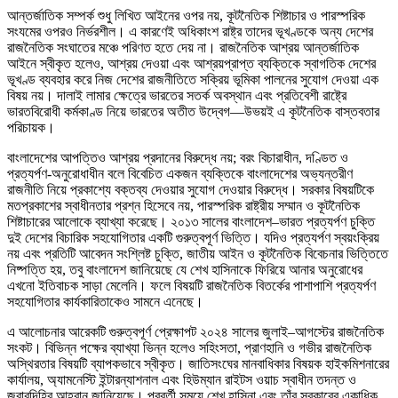
আন্তর্জাতিক সম্পর্ক শুধু লিখিত আইনের ওপর নয়, কূটনৈতিক শিষ্টাচার ও পারস্পরিক
সংযমের ওপরও নির্ভরশীল। এ কারণেই অধিকাংশ রাষ্ট্র তাদের ভূখণ্ডকে অন্য দেশের
রাজনৈতিক সংঘাতের মঞ্চে পরিণত হতে দেয় না। রাজনৈতিক আশ্রয় আন্তর্জাতিক
আইনে স্বীকৃত হলেও, আশ্রয় দেওয়া এবং আশ্রয়প্রাপ্ত ব্যক্তিকে স্বাগতিক দেশের
ভূখণ্ড ব্যবহার করে নিজ দেশের রাজনীতিতে সক্রিয় ভূমিকা পালনের সুযোগ দেওয়া এক
বিষয় নয়। দালাই লামার ক্ষেত্রে ভারতের সতর্ক অবস্থান এবং প্রতিবেশী রাষ্ট্রে
ভারতবিরোধী কর্মকাণ্ড নিয়ে ভারতের অতীত উদ্বেগ—উভয়ই এ কূটনৈতিক বাস্তবতার
পরিচায়ক।
বাংলাদেশের আপত্তিও আশ্রয় প্রদানের বিরুদ্ধে নয়; বরং বিচারাধীন, দণ্ডিত ও
প্রত্যর্পণ-অনুরোধাধীন বলে বিবেচিত একজন ব্যক্তিকে বাংলাদেশের অভ্যন্তরীণ
রাজনীতি নিয়ে প্রকাশ্যে বক্তব্য দেওয়ার সুযোগ দেওয়ার বিরুদ্ধে। সরকার বিষয়টিকে
মতপ্রকাশের স্বাধীনতার প্রশ্ন হিসেবে নয়, পারস্পরিক রাষ্ট্রীয় সম্মান ও কূটনৈতিক
শিষ্টাচারের আলোকে ব্যাখ্যা করেছে। ২০১৩ সালের বাংলাদেশ–ভারত প্রত্যর্পণ চুক্তি
দুই দেশের বিচারিক সহযোগিতার একটি গুরুত্বপূর্ণ ভিত্তি। যদিও প্রত্যর্পণ স্বয়ংক্রিয়
নয় এবং প্রতিটি আবেদন সংশ্লিষ্ট চুক্তি, জাতীয় আইন ও কূটনৈতিক বিবেচনার ভিত্তিতে
নিষ্পত্তি হয়, তবু বাংলাদেশ জানিয়েছে যে শেখ হাসিনাকে ফিরিয়ে আনার অনুরোধের
এখনো ইতিবাচক সাড়া মেলেনি। ফলে বিষয়টি রাজনৈতিক বিতর্কের পাশাপাশি প্রত্যর্পণ
সহযোগিতার কার্যকারিতাকেও সামনে এনেছে।
এ আলোচনার আরেকটি গুরুত্বপূর্ণ প্রেক্ষাপট ২০২৪ সালের জুলাই–আগস্টের রাজনৈতিক
সংকট। বিভিন্ন পক্ষের ব্যাখ্যা ভিন্ন হলেও সহিংসতা, প্রাণহানি ও গভীর রাজনৈতিক
অস্থিরতার বিষয়টি ব্যাপকভাবে স্বীকৃত। জাতিসংঘের মানবাধিকার বিষয়ক হাইকমিশনারের
কার্যালয়, অ্যামনেস্টি ইন্টারন্যাশনাল এবং হিউম্যান রাইটস ওয়াচ স্বাধীন তদন্ত ও
জবাবদিহির আহ্বান জানিয়েছে। পরবর্তী সময়ে শেখ হাসিনা এবং তাঁর সরকারের একাধিক