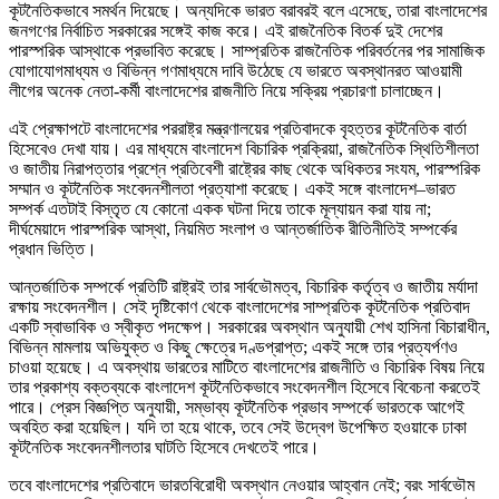
কূটনৈতিকভাবে সমর্থন দিয়েছে। অন্যদিকে ভারত বরাবরই বলে এসেছে, তারা বাংলাদেশের
জনগণের নির্বাচিত সরকারের সঙ্গেই কাজ করে। এই রাজনৈতিক বিতর্ক দুই দেশের
পারস্পরিক আস্থাকে প্রভাবিত করেছে। সাম্প্রতিক রাজনৈতিক পরিবর্তনের পর সামাজিক
যোগাযোগমাধ্যম ও বিভিন্ন গণমাধ্যমে দাবি উঠেছে যে ভারতে অবস্থানরত আওয়ামী
লীগের অনেক নেতা-কর্মী বাংলাদেশের রাজনীতি নিয়ে সক্রিয় প্রচারণা চালাচ্ছেন।
এই প্রেক্ষাপটে বাংলাদেশের পররাষ্ট্র মন্ত্রণালয়ের প্রতিবাদকে বৃহত্তর কূটনৈতিক বার্তা
হিসেবেও দেখা যায়। এর মাধ্যমে বাংলাদেশ বিচারিক প্রক্রিয়া, রাজনৈতিক স্থিতিশীলতা
ও জাতীয় নিরাপত্তার প্রশ্নে প্রতিবেশী রাষ্ট্রের কাছ থেকে অধিকতর সংযম, পারস্পরিক
সম্মান ও কূটনৈতিক সংবেদনশীলতা প্রত্যাশা করেছে। একই সঙ্গে বাংলাদেশ–ভারত
সম্পর্ক এতটাই বিস্তৃত যে কোনো একক ঘটনা দিয়ে তাকে মূল্যায়ন করা যায় না;
দীর্ঘমেয়াদে পারস্পরিক আস্থা, নিয়মিত সংলাপ ও আন্তর্জাতিক রীতিনীতিই সম্পর্কের
প্রধান ভিত্তি।
আন্তর্জাতিক সম্পর্কে প্রতিটি রাষ্ট্রই তার সার্বভৌমত্ব, বিচারিক কর্তৃত্ব ও জাতীয় মর্যাদা
রক্ষায় সংবেদনশীল। সেই দৃষ্টিকোণ থেকে বাংলাদেশের সাম্প্রতিক কূটনৈতিক প্রতিবাদ
একটি স্বাভাবিক ও স্বীকৃত পদক্ষেপ। সরকারের অবস্থান অনুযায়ী শেখ হাসিনা বিচারাধীন,
বিভিন্ন মামলায় অভিযুক্ত ও কিছু ক্ষেত্রে দণ্ডপ্রাপ্ত; একই সঙ্গে তার প্রত্যর্পণও
চাওয়া হয়েছে। এ অবস্থায় ভারতের মাটিতে বাংলাদেশের রাজনীতি ও বিচারিক বিষয় নিয়ে
তার প্রকাশ্য বক্তব্যকে বাংলাদেশ কূটনৈতিকভাবে সংবেদনশীল হিসেবে বিবেচনা করতেই
পারে। প্রেস বিজ্ঞপ্তি অনুযায়ী, সম্ভাব্য কূটনৈতিক প্রভাব সম্পর্কে ভারতকে আগেই
অবহিত করা হয়েছিল। যদি তা হয়ে থাকে, তবে সেই উদ্বেগ উপেক্ষিত হওয়াকে ঢাকা
কূটনৈতিক সংবেদনশীলতার ঘাটতি হিসেবে দেখতেই পারে।
তবে বাংলাদেশের প্রতিবাদে ভারতবিরোধী অবস্থান নেওয়ার আহ্বান নেই; বরং সার্বভৌম