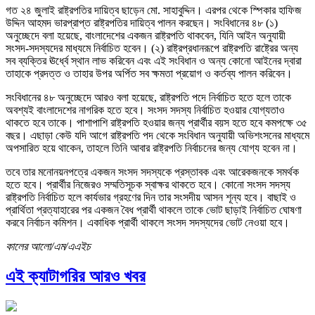
গত ২৪ জুলাই রাষ্ট্রপতির দায়িত্ব ছাড়েন মো. সাহাবুদ্দিন। এরপর থেকে স্পিকার হাফিজ
উদ্দিন আহমদ ভারপ্রাপ্ত রাষ্ট্রপতির দায়িত্ব পালন করছেন। সংবিধানের ৪৮ (১)
অনুচ্ছেদে বলা হয়েছে, বাংলাদেশের একজন রাষ্ট্রপতি থাকবেন, যিনি আইন অনুযায়ী
সংসদ-সদস্যদের মাধ্যমে নির্বাচিত হবেন। (২) রাষ্ট্রপ্রধানরূপে রাষ্ট্রপতি রাষ্ট্রের অন্য
সব ব্যক্তির ঊর্ধ্বে স্থান লাভ করিবেন এবং এই সংবিধান ও অন্য কোনো আইনের দ্বারা
তাহাকে প্রদত্ত ও তাহার উপর অর্পিত সব ক্ষমতা প্রয়োগ ও কর্তব্য পালন করিবেন।
সংবিধানের ৪৮ অনুচ্ছেদে আরও বলা হয়েছে, রাষ্ট্রপতি পদে নির্বাচিত হতে হলে তাকে
অবশ্যই বাংলাদেশের নাগরিক হতে হবে। সংসদ সদস্য নির্বাচিত হওয়ার যোগ্যতাও
থাকতে হবে তাকে। পাশাপাশি রাষ্ট্রপতি হওয়ার জন্য প্রার্থীর বয়স হতে হবে কমপক্ষে ৩৫
বছর। এছাড়া কেউ যদি আগে রাষ্ট্রপতি পদ থেকে সংবিধান অনুযায়ী অভিশংসনের মাধ্যমে
অপসারিত হয়ে থাকেন, তাহলে তিনি আবার রাষ্ট্রপতি নির্বাচনের জন্য যোগ্য হবেন না।
তবে তার মনোনয়নপত্রে একজন সংসদ সদস্যকে প্রস্তাবক এবং আরেকজনকে সমর্থক
হতে হবে। প্রার্থীর নিজেরও সম্মতিসূচক স্বাক্ষর থাকতে হবে। কোনো সংসদ সদস্য
রাষ্ট্রপতি নির্বাচিত হলে কার্যভার গ্রহণের দিন তার সংসদীয় আসন শূন্য হবে। বাছাই ও
প্রার্থিতা প্রত্যাহারের পর একজন বৈধ প্রার্থী থাকলে তাকে ভোট ছাড়াই নির্বাচিত ঘোষণা
করবে নির্বাচন কমিশন। একাধিক প্রার্থী থাকলে সংসদ সদস্যদের ভোট নেওয়া হবে।
কালের আলো/এম/এএইচ
এই ক্যাটাগরির আরও খবর