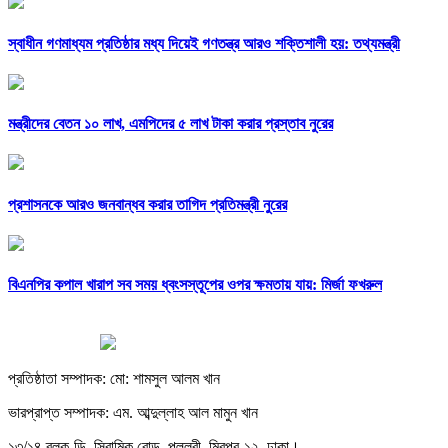
স্বাধীন গণমাধ্যম প্রতিষ্ঠার মধ্য দিয়েই গণতন্ত্র আরও শক্তিশালী হয়: তথ্যমন্ত্রী
মন্ত্রীদের বেতন ১০ লাখ, এমপিদের ৫ লাখ টাকা করার প্রস্তাব নুরের
প্রশাসনকে আরও জনবান্ধব করার তাগিদ প্রতিমন্ত্রী নুরের
বিএনপির কপাল খারাপ সব সময় ধ্বংসস্তূপের ওপর ক্ষমতায় যায়: মির্জা ফখরুল
প্রতিষ্ঠাতা সম্পাদক: মো: শামসুল আলম খান
ভারপ্রাপ্ত সম্পাদক: এম. আব্দুল্লাহ আল মামুন খান
১৩/১৪ ব্লক-ডি, সিরামিক রোড, পল্লবী, মিরপুর-১২, ঢাকা।