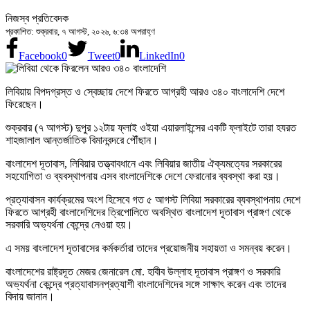
নিজস্ব প্রতিবেদক
প্রকাশিত: শুক্রবার, ৭ আগস্ট, ২০২৬, ৬:৩৪ অপরাহ্ণ
Facebook
0
Tweet
0
LinkedIn
0
লিবিয়ায় বিপদগ্রস্ত ও স্বেচ্ছায় দেশে ফিরতে আগ্রহী আরও ৩৪০ বাংলাদেশি দেশে
ফিরেছেন।
শুক্রবার (৭ আগস্ট) দুপুর ১২টায় ফ্লাই ওইয়া এয়ারলাইন্সের একটি ফ্লাইটে তারা হযরত
শাহজালাল আন্তর্জাতিক বিমানবন্দরে পৌঁছান।
বাংলাদেশ দূতাবাস, লিবিয়ার তত্ত্বাবধানে এবং লিবিয়ার জাতীয় ঐক্যমত্যের সরকারের
সহযোগিতা ও ব্যবস্থাপনায় এসব বাংলাদেশিকে দেশে ফেরানোর ব্যবস্থা করা হয়।
প্রত্যাবাসন কার্যক্রমের অংশ হিসেবে গত ৫ আগস্ট লিবিয়া সরকারের ব্যবস্থাপনায় দেশে
ফিরতে আগ্রহী বাংলাদেশিদের ত্রিপোলিতে অবস্থিত বাংলাদেশ দূতাবাস প্রাঙ্গণ থেকে
সরকারি অভ্যর্থনা কেন্দ্রে নেওয়া হয়।
এ সময় বাংলাদেশ দূতাবাসের কর্মকর্তারা তাদের প্রয়োজনীয় সহায়তা ও সমন্বয় করেন।
বাংলাদেশের রাষ্ট্রদূত মেজর জেনারেল মো. হাবীব উল্লাহ দূতাবাস প্রাঙ্গণ ও সরকারি
অভ্যর্থনা কেন্দ্রে প্রত্যাবাসনপ্রত্যাশী বাংলাদেশিদের সঙ্গে সাক্ষাৎ করেন এবং তাদের
বিদায় জানান।