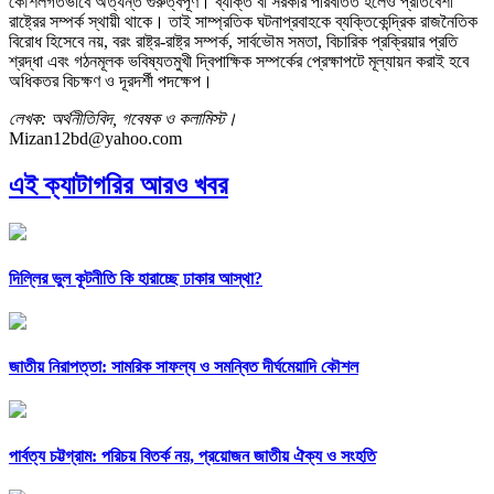
কৌশলগতভাবে অত্যন্ত গুরুত্বপূর্ণ। ব্যক্তি বা সরকার পরিবর্তিত হলেও প্রতিবেশী
রাষ্ট্রের সম্পর্ক স্থায়ী থাকে। তাই সাম্প্রতিক ঘটনাপ্রবাহকে ব্যক্তিকেন্দ্রিক রাজনৈতিক
বিরোধ হিসেবে নয়, বরং রাষ্ট্র-রাষ্ট্র সম্পর্ক, সার্বভৌম সমতা, বিচারিক প্রক্রিয়ার প্রতি
শ্রদ্ধা এবং গঠনমূলক ভবিষ্যতমুখী দ্বিপাক্ষিক সম্পর্কের প্রেক্ষাপটে মূল্যায়ন করাই হবে
অধিকতর বিচক্ষণ ও দূরদর্শী পদক্ষেপ।
লেখক: অর্থনীতিবিদ, গবেষক ও কলামিস্ট।
Mizan12bd@yahoo.com
এই ক্যাটাগরির আরও খবর
দিল্লির ভুল কূটনীতি কি হারাচ্ছে ঢাকার আস্থা?
জাতীয় নিরাপত্তা: সামরিক সাফল্য ও সমন্বিত দীর্ঘমেয়াদি কৌশল
পার্বত্য চট্টগ্রাম: পরিচয় বিতর্ক নয়, প্রয়োজন জাতীয় ঐক্য ও সংহতি