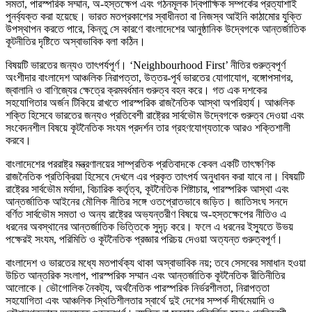
সমতা, পারস্পরিক সম্মান, অ-হস্তক্ষেপ এবং গঠনমূলক দ্বিপাক্ষিক সম্পর্কের প্রত্যাশাই
পুনর্ব্যক্ত করা হয়েছে। ভারত মতপ্রকাশের স্বাধীনতা বা নিজস্ব আইনি কাঠামোর যুক্তি
উপস্থাপন করতে পারে, কিন্তু সে কারণে বাংলাদেশের আনুষ্ঠানিক উদ্বেগকে আন্তর্জাতিক
কূটনীতির দৃষ্টিতে অস্বাভাবিক বলা কঠিন।
বিষয়টি ভারতের জন্যও তাৎপর্যপূর্ণ। ‘Neighbourhood First’ নীতির গুরুত্বপূর্ণ
অংশীদার বাংলাদেশ আঞ্চলিক নিরাপত্তা, উত্তর-পূর্ব ভারতের যোগাযোগ, বঙ্গোপসাগর,
জ্বালানি ও বাণিজ্যের ক্ষেত্রে ক্রমবর্ধমান গুরুত্ব বহন করে। গত এক দশকের
সহযোগিতার অর্জন টিকিয়ে রাখতে পারস্পরিক রাজনৈতিক আস্থা অপরিহার্য। আঞ্চলিক
শক্তি হিসেবে ভারতের জন্যও প্রতিবেশী রাষ্ট্রের সার্বভৌম উদ্বেগকে গুরুত্ব দেওয়া এবং
সংবেদনশীল বিষয়ে কূটনৈতিক সংযম প্রদর্শন তার গ্রহণযোগ্যতাকে আরও শক্তিশালী
করবে।
বাংলাদেশের পররাষ্ট্র মন্ত্রণালয়ের সাম্প্রতিক প্রতিবাদকে কেবল একটি তাৎক্ষণিক
রাজনৈতিক প্রতিক্রিয়া হিসেবে দেখলে এর প্রকৃত তাৎপর্য অনুধাবন করা যাবে না। বিষয়টি
রাষ্ট্রের সার্বভৌম মর্যাদা, বিচারিক কর্তৃত্ব, কূটনৈতিক শিষ্টাচার, পারস্পরিক আস্থা এবং
আন্তর্জাতিক আইনের মৌলিক নীতির সঙ্গে ওতপ্রোতভাবে জড়িত। জাতিসংঘ সনদে
বর্ণিত সার্বভৌম সমতা ও অন্য রাষ্ট্রের অভ্যন্তরীণ বিষয়ে অ-হস্তক্ষেপের নীতিও এ
ধরনের অবস্থানের আন্তর্জাতিক ভিত্তিকে সুদৃঢ় করে। ফলে এ ধরনের ইস্যুতে উভয়
পক্ষেরই সংযম, পরিমিতি ও কূটনৈতিক প্রজ্ঞার পরিচয় দেওয়া অত্যন্ত গুরুত্বপূর্ণ।
বাংলাদেশ ও ভারতের মধ্যে মতপার্থক্য থাকা অস্বাভাবিক নয়; তবে সেসবের সমাধান হওয়া
উচিত আন্তরিক সংলাপ, পারস্পরিক সম্মান এবং আন্তর্জাতিক কূটনৈতিক রীতিনীতির
আলোকে। ভৌগোলিক নৈকট্য, অর্থনৈতিক পারস্পরিক নির্ভরশীলতা, নিরাপত্তা
সহযোগিতা এবং আঞ্চলিক স্থিতিশীলতার স্বার্থে দুই দেশের সম্পর্ক দীর্ঘমেয়াদি ও