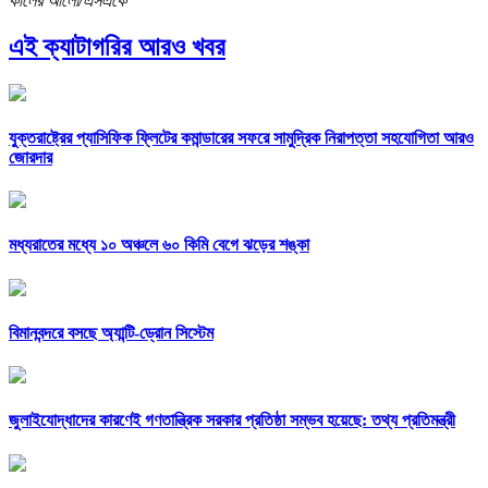
কালের আলো/এসএকে
এই ক্যাটাগরির আরও খবর
যুক্তরাষ্ট্রের প্যাসিফিক ফ্লিটের কমান্ডারের সফরে সামুদ্রিক নিরাপত্তা সহযোগিতা আরও
জোরদার
মধ্যরাতের মধ্যে ১০ অঞ্চলে ৬০ কিমি বেগে ঝড়ের শঙ্কা
বিমানবন্দরে বসছে অ্যান্টি-ড্রোন সিস্টেম
জুলাইযোদ্ধাদের কারণেই গণতান্ত্রিক সরকার প্রতিষ্ঠা সম্ভব হয়েছে: তথ্য প্রতিমন্ত্রী