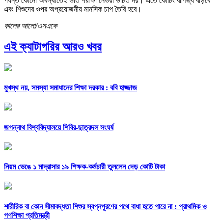
পর্যন্ত কোনো অবস্থাতেই ভর্তি পরীক্ষা নেওয়া উচিত নয়। এতে কোচিং বাণিজ্য বাড়বে
এবং শিশুদের ওপর অপ্রয়োজনীয় মানসিক চাপ তৈরি হবে।
কালের আলো/এসএকে
এই ক্যাটাগরির আরও খবর
মুখস্থ নয়, সমস্যা সমাধানের শিক্ষা দরকার : ববি হাজ্জাজ
জগন্নাথ বিশ্ববিদ্যালয়ে শিবির-ছাত্রদল সংঘর্ষ
নিয়ম ভেঙে ১ মাদ্রাসার ১৯ শিক্ষক-কর্মচারী তুললেন দেড় কোটি টাকা
শারীরিক বা কোন সীমাবদ্ধতা শিশুর স্বপ্নপূরণের পথে বাধা হতে পারে না : প্রাথমিক ও
গণশিক্ষা প্রতিমন্ত্রী