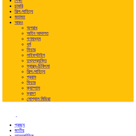
শিক্ষা
চাকরি
শিল্প-সাহিত্য
মতামত
আরও
অপরাধ
আইন আদালত
গণমাধ্যম
ধর্ম
ফিচার
লাইফস্টাইল
তথ্যপ্রযুক্তি
স্বাস্থ্য-চিকিৎসা
শিল্প-সাহিত্য
প্রবাস
ফিচার
ক্যাম্পাস
ভ্রমণ
সোশ্যাল মিডিয়া
প্রচ্ছদ
জাতীয়
আন্তর্জাতিক