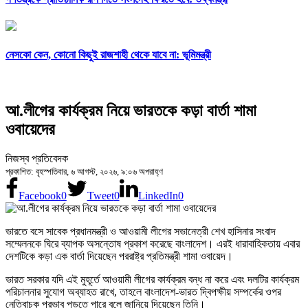
নেসকো কেন, কোনো কিছুই রাজশাহী থেকে যাবে না: ভূমিমন্ত্রী
আ.লীগের কার্যক্রম নিয়ে ভারতকে কড়া বার্তা শামা
ওবায়েদের
নিজস্ব প্রতিবেদক
প্রকাশিত: বৃহস্পতিবার, ৬ আগস্ট, ২০২৬, ৯:০৬ অপরাহ্ণ
Facebook
0
Tweet
0
LinkedIn
0
ভারতে বসে সাবেক প্রধানমন্ত্রী ও আওয়ামী লীগের সভানেত্রী শেখ হাসিনার সংবাদ
সম্মেলনকে ঘিরে ব্যাপক অসন্তোষ প্রকাশ করেছে বাংলাদেশ। এরই ধারাবাহিকতায় এবার
দেশটিকে কড়া এক বার্তা দিয়েছেন পররাষ্ট্র প্রতিমন্ত্রী শামা ওবায়েদ।
ভারত সরকার যদি এই মুহূর্তে আওয়ামী লীগের কার্যক্রম বন্ধ না করে এবং দলটির কার্যক্রম
পরিচালনার সুযোগ অব্যাহত রাখে, তাহলে বাংলাদেশ-ভারত দ্বিপক্ষীয় সম্পর্কের ওপর
নেতিবাচক প্রভাব পড়তে পারে বলে জানিয়ে দিয়েছেন তিনি।