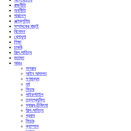
রাজনীতি
অর্থনীতি
সারাদেশ
এক্সক্লুসিভ
সম্পাদকের বাছাই
বিনোদন
খেলাধুলা
শিক্ষা
চাকরি
শিল্প-সাহিত্য
মতামত
আরও
অপরাধ
আইন আদালত
গণমাধ্যম
ধর্ম
ফিচার
লাইফস্টাইল
তথ্যপ্রযুক্তি
স্বাস্থ্য-চিকিৎসা
শিল্প-সাহিত্য
প্রবাস
ফিচার
ক্যাম্পাস