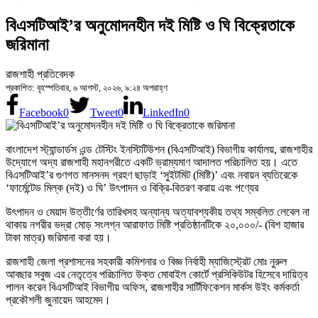
বিএসটিআই’র অনুমোদনহীন দই মিষ্টি ও ঘি বিক্রেতাকে
জরিমানা
রাজশাহী প্রতিবেদক
প্রকাশিত: বৃহস্পতিবার, ৬ আগস্ট, ২০২৬, ৯:২৪ অপরাহ্ণ
Facebook
0
Tweet
0
LinkedIn
0
বাংলাদেশ স্ট্যান্ডার্ডস এন্ড টেস্টিং ইনস্টিটিউশন (বিএসটিআই) বিভাগীয় কার্যালয়, রাজশাহীর
উদ্যোগে অদ্য রাজশাহী মহানগরীতে একটি ভ্রাম্যমাণ আদালত পরিচালিত হয়। এতে
বিএসটিআই’র গুণগত মানসনদ গ্রহণ ছাড়াই ‘সুইটমিট (মিষ্টি)’ এবং নবায়ন ব্যতিরেকে
‘ফার্মেন্টেড মিল্ক (দই) ও ঘি’ উৎপাদন ও বিক্রি-বিতরণ করায় এবং পণ্যের
উৎপাদন ও মেয়াদ উত্তীর্ণের তারিখসহ অন্যান্য অত্যাবশ্যকীয় তথ্য সম্বলিত লেবেল না
থাকায় নগরীর ভদ্রা মোড় সংলগ্ন আরাফাত মিষ্টি প্রতিষ্ঠানটিকে ২০,০০০/- (বিশ হাজার
টাকা মাত্র) জরিমানা করা হয়।
রাজশাহী জেলা প্রশাসনের সহকারী কমিশনার ও বিজ্ঞ নির্বাহী ম্যাজিস্ট্রেট মোঃ নুরুল
আবছার সবুজ এর নেতৃত্বে পরিচালিত উক্ত মোবাইল কোর্টে প্রসিকিউটর হিসেবে দায়িত্ব
পালন করেন বিএসটিআই বিভাগীয় অফিস, রাজশাহীর সার্টিফিকেশন মার্কস উইং কর্মকর্তা
প্রকৌশলী জুনায়েদ আহমেদ।