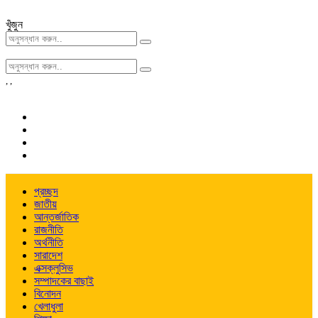
খুঁজুন
,
,
প্রচ্ছদ
জাতীয়
আন্তর্জাতিক
রাজনীতি
অর্থনীতি
সারাদেশ
এক্সক্লুসিভ
সম্পাদকের বাছাই
বিনোদন
খেলাধুলা