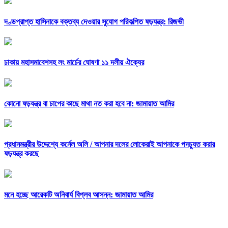
দণ্ডপ্রাপ্ত হাসিনাকে বক্তব্য দেওয়ার সুযোগ পরিকল্পিত ষড়যন্ত্র: রিজভী
ঢাকায় মহাসমাবেশসহ লং মার্চের ঘোষণা ১১ দলীয় ঐক্যের
কোনো ষড়যন্ত্র বা চাপের কাছে মাথা নত করা হবে না: জামায়াত আমির
প্রধানমন্ত্রীর উদ্দেশ্যে কর্নেল অলি /
আপনার দলের লোকেরাই আপনাকে পদচ্যুত করার
ষড়যন্ত্র করছে
মনে হচ্ছে আরেকটি অনিবার্য বিপ্লব আসন্ন: জামায়াত আমির