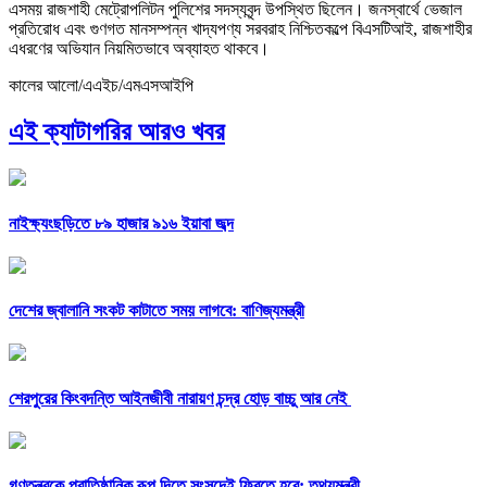
এসময় রাজশাহী মেট্রোপলিটন পুলিশের সদস্যবৃন্দ উপস্থিত ছিলেন। জনস্বার্থে ভেজাল
প্রতিরোধ এবং গুণগত মানসম্পন্ন খাদ্যপণ্য সরবরাহ নিশ্চিতকল্পে বিএসটিআই, রাজশাহীর
এধরণের অভিযান নিয়মিতভাবে অব্যাহত থাকবে।
কালের আলো/এএইচ/এমএসআইপি
এই ক্যাটাগরির আরও খবর
নাইক্ষ্যংছড়িতে ৮৯ হাজার ৯১৬ ইয়াবা জব্দ
দেশের জ্বালানি সংকট কাটাতে সময় লাগবে: বাণিজ্যমন্ত্রী
শেরপুরের কিংবদন্তি আইনজীবী নারায়ণ চন্দ্র হোড় বাচ্চু আর নেই
গণতন্ত্রকে প্রাতিষ্ঠানিক রূপ দিতে সংসদেই ফিরতে হবে: তথ্যমন্ত্রী