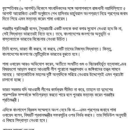
বৃহস্পতিবার (৬ আগস্ট) বিকেলে সাংবাদিকদের সঙ্গে আলাপকালে রাজধানী নয়াদিল্লিতে ৫
আগস্ট আয়োজিত একটি অনুষ্ঠানে শেখ হাসিনার ভার্চ্যুয়াল অংশগ্রহণ নিয়ে প্রশ্নের জবাব
দিতে গিয়ে এমন মন্তব্য করেন শামা ওবায়েদ।
পররাষ্ট্র প্রতিমন্ত্রী বলেন, স্বৈরাচারী একটি দলকে কথা বলার সুযোগ দেওয়া হবে কি না,
সেই সিদ্ধান্ত ভারতেরই নিতে হবে। তবে, বাংলাদেশের জনগণের অনুভূতি ও
বাস্তবতাকে ভারতের বিবেচনায় নেওয়া উচিত।
তিনি বলেন, ভারত কী করবে, না করবে, সেটি তাদের নিজস্ব সিদ্ধান্ত। কিন্তু,
বাংলাদেশের জনগণের সেন্টিমেন্টকে ভারতের বুঝতে হবে।
শামা ওবায়েদ আরও অভিযোগ করেন, অতীতে সংঘটিত গুম ও বিচারবহির্ভূত হত্যাকাণ্ডের
বিষয়গুলো আড়াল করতে আওয়ামী লীগ পুরোনো সন্ত্রাসবাদ ও জঙ্গিবাদের তত্ত্ব সামনে
আনছে। আন্তর্জাতিক মহলের দৃষ্টি অন্যদিকে সরিয়ে নেওয়ার উদ্দেশ্যেই এমন প্রচেষ্টা
চালানো হচ্ছে।
ভারত সরকার যদি আওয়ামী লীগের কার্যক্রম সীমিত না করে, তাহলে তা দুদেশের
পারস্পরিক সম্পর্ককে ক্ষতিগ্রস্ত করতে পারে বলে পুনরায় মন্তব্য করেন পররাষ্ট্র
প্রতিমন্ত্রী।
এদিকে বাংলাদেশ ব্রিকস সম্মেলনে অংশ নেবে কি না—এমন প্রশ্নের জবাবে শামা
ওবায়েদ বলেন, বিষয়টি প্রধানমন্ত্রীর সফরসূচির ওপর নির্ভর করবে। তার সিডিউল অনুযায়ী
এ বিষয়ে সিদ্ধান্ত নেওয়া হবে।