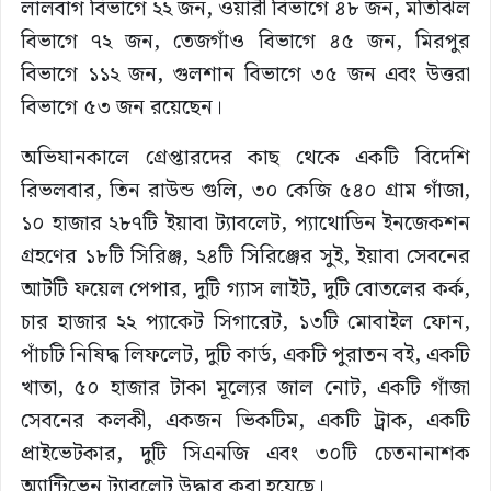
লালবাগ বিভাগে ২২ জন, ওয়ারী বিভাগে ৪৮ জন, মতিঝিল
বিভাগে ৭২ জন, তেজগাঁও বিভাগে ৪৫ জন, মিরপুর
বিভাগে ১১২ জন, গুলশান বিভাগে ৩৫ জন এবং উত্তরা
বিভাগে ৫৩ জন রয়েছেন।
অভিযানকালে গ্রেপ্তারদের কাছ থেকে একটি বিদেশি
রিভলবার, তিন রাউন্ড গুলি, ৩০ কেজি ৫৪০ গ্রাম গাঁজা,
১০ হাজার ২৮৭টি ইয়াবা ট্যাবলেট, প্যাথোডিন ইনজেকশন
গ্রহণের ১৮টি সিরিঞ্জ, ২৪টি সিরিঞ্জের সুই, ইয়াবা সেবনের
আটটি ফয়েল পেপার, দুটি গ্যাস লাইট, দুটি বোতলের কর্ক,
চার হাজার ২২ প্যাকেট সিগারেট, ১৩টি মোবাইল ফোন,
পাঁচটি নিষিদ্ধ লিফলেট, দুটি কার্ড, একটি পুরাতন বই, একটি
খাতা, ৫০ হাজার টাকা মূল্যের জাল নোট, একটি গাঁজা
সেবনের কলকী, একজন ভিকটিম, একটি ট্রাক, একটি
প্রাইভেটকার, দুটি সিএনজি এবং ৩০টি চেতনানাশক
অ্যান্টিভেন ট্যাবলেট উদ্ধার করা হয়েছে।