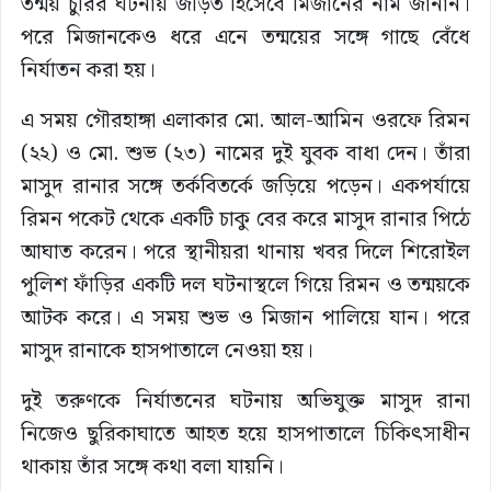
তন্ময় চুরির ঘটনায় জড়িত হিসেবে মিজানের নাম জানান।
পরে মিজানকেও ধরে এনে তন্ময়ের সঙ্গে গাছে বেঁধে
নির্যাতন করা হয়।
এ সময় গৌরহাঙ্গা এলাকার মো. আল-আমিন ওরফে রিমন
(২২) ও মো. শুভ (২৩) নামের দুই যুবক বাধা দেন। তাঁরা
মাসুদ রানার সঙ্গে তর্কবিতর্কে জড়িয়ে পড়েন। একপর্যায়ে
রিমন পকেট থেকে একটি চাকু বের করে মাসুদ রানার পিঠে
আঘাত করেন। পরে স্থানীয়রা থানায় খবর দিলে শিরোইল
পুলিশ ফাঁড়ির একটি দল ঘটনাস্থলে গিয়ে রিমন ও তন্ময়কে
আটক করে। এ সময় শুভ ও মিজান পালিয়ে যান। পরে
মাসুদ রানাকে হাসপাতালে নেওয়া হয়।
দুই তরুণকে নির্যাতনের ঘটনায় অভিযুক্ত মাসুদ রানা
নিজেও ছুরিকাঘাতে আহত হয়ে হাসপাতালে চিকিৎসাধীন
থাকায় তাঁর সঙ্গে কথা বলা যায়নি।