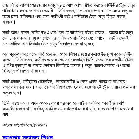
রাজধানী ও আশপাশের জেলার মধ্যে দ্রুত যোগাযোগ নিশ্চিত করতে কমিউটার ট্রেন চালুর
পরিকল্পনার কথাও জানান রেলমন্ত্রী। তিনি বলেন, ঢাকা-নারায়ণগঞ্জ ও ঢাকা-জয়দেবপুরের
মতো ঢাকা-মানিকগঞ্জ এবং ঢাকা-নরসিংদী রুটেও কমিউটার ট্রেন চালুর চিন্তা করছে
সরকার।
মন্ত্রী আরও বলেন, মানিকগঞ্জ এখনো রেল যোগাযোগের বাইরে রয়েছে। আমরা চাই মানুষ
যেন ঢাকায় কাজ বা ব্যবসা শেষে দ্রুত নিজ জেলায় ফিরে যেতে পারে। সেই লক্ষ্যেই
ঢাকা-মানিকগঞ্জ কমিউটার ট্রেন চালুর সিদ্ধান্ত নেওয়া হয়েছে।
রেল প্রকল্প বাস্তবায়নে অতীতের ভুল থেকে শিক্ষা নেওয়ার কথাও উল্লেখ করেন রবিউল
আলম। তিনি বলেন, অতীতে অনেক ক্ষেত্রে রেললাইন নির্মাণ হলেও প্রয়োজনীয় ইঞ্জিন
ও বগির ব্যবস্থা না থাকায় সেবাদান বিলম্বিত হয়েছে। নতুন প্রকল্পগুলোতে এ ধরনের
বিচ্ছিন্ন পরিকল্পনা থাকবে না।
মন্ত্রী জানান, ভবিষ্যতে রেললাইন, লোকোমোটিভ ও কোচ একই প্রকল্পের আওতায়
বাস্তবায়ন করা হবে। ফলে রেলপথ নির্মাণ শেষ হওয়ার সঙ্গে সঙ্গেই ট্রেন চলাচল শুরু করা
সম্ভব হবে।
তিনি আরও বলেন, এখন থেকে কোনো প্রকল্পে রেললাইন একদিকে আর ইঞ্জিন-বগি
অন্যদিকে হবে না। সবকিছু সমন্বিতভাবে বাস্তবায়ন করা হবে, যাতে জনগণ দ্রুত সেবা
পায়।
কালের আলো/এসআর/এএএন
আপনার মতামত লিখুন