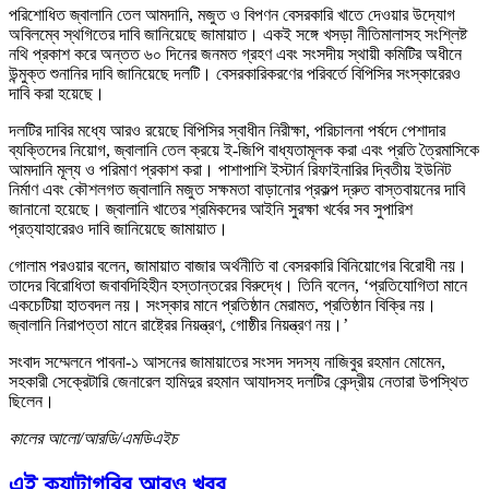
পরিশোধিত জ্বালানি তেল আমদানি, মজুত ও বিপণন বেসরকারি খাতে দেওয়ার উদ্যোগ
অবিলম্বে স্থগিতের দাবি জানিয়েছে জামায়াত। একই সঙ্গে খসড়া নীতিমালাসহ সংশ্লিষ্ট
নথি প্রকাশ করে অন্তত ৬০ দিনের জনমত গ্রহণ এবং সংসদীয় স্থায়ী কমিটির অধীনে
উন্মুক্ত শুনানির দাবি জানিয়েছে দলটি। বেসরকারিকরণের পরিবর্তে বিপিসির সংস্কারেরও
দাবি করা হয়েছে।
দলটির দাবির মধ্যে আরও রয়েছে বিপিসির স্বাধীন নিরীক্ষা, পরিচালনা পর্ষদে পেশাদার
ব্যক্তিদের নিয়োগ, জ্বালানি তেল ক্রয়ে ই-জিপি বাধ্যতামূলক করা এবং প্রতি ত্রৈমাসিকে
আমদানি মূল্য ও পরিমাণ প্রকাশ করা। পাশাপাশি ইস্টার্ন রিফাইনারির দ্বিতীয় ইউনিট
নির্মাণ এবং কৌশলগত জ্বালানি মজুত সক্ষমতা বাড়ানোর প্রকল্প দ্রুত বাস্তবায়নের দাবি
জানানো হয়েছে। জ্বালানি খাতের শ্রমিকদের আইনি সুরক্ষা খর্বের সব সুপারিশ
প্রত্যাহারেরও দাবি জানিয়েছে জামায়াত।
গোলাম পরওয়ার বলেন, জামায়াত বাজার অর্থনীতি বা বেসরকারি বিনিয়োগের বিরোধী নয়।
তাদের বিরোধিতা জবাবদিহিহীন হস্তান্তরের বিরুদ্ধে। তিনি বলেন, ‘প্রতিযোগিতা মানে
একচেটিয়া হাতবদল নয়। সংস্কার মানে প্রতিষ্ঠান মেরামত, প্রতিষ্ঠান বিক্রি নয়।
জ্বালানি নিরাপত্তা মানে রাষ্ট্রের নিয়ন্ত্রণ, গোষ্ঠীর নিয়ন্ত্রণ নয়।’
সংবাদ সম্মেলনে পাবনা-১ আসনের জামায়াতের সংসদ সদস্য নাজিবুর রহমান মোমেন,
সহকারী সেক্রেটারি জেনারেল হামিদুর রহমান আযাদসহ দলটির কেন্দ্রীয় নেতারা উপস্থিত
ছিলেন।
কালের আলো/আরডি/এমডিএইচ
এই ক্যাটাগরির আরও খবর