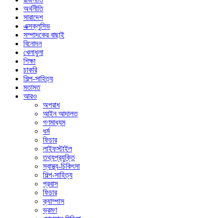
অর্থনীতি
সারাদেশ
এক্সক্লুসিভ
সম্পাদকের বাছাই
বিনোদন
খেলাধুলা
শিক্ষা
চাকরি
শিল্প-সাহিত্য
মতামত
আরও
অপরাধ
আইন আদালত
গণমাধ্যম
ধর্ম
ফিচার
লাইফস্টাইল
তথ্যপ্রযুক্তি
স্বাস্থ্য-চিকিৎসা
শিল্প-সাহিত্য
প্রবাস
ফিচার
ক্যাম্পাস
ভ্রমণ