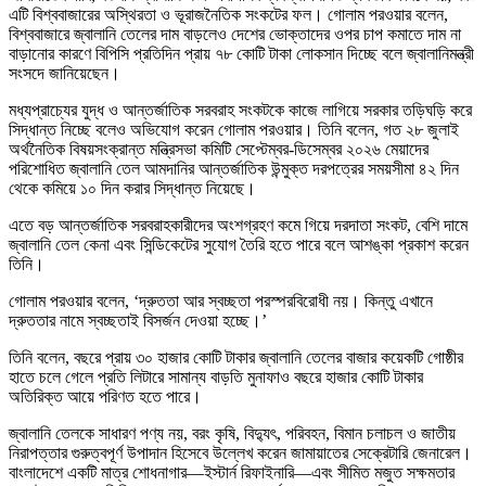
এটি বিশ্ববাজারের অস্থিরতা ও ভূরাজনৈতিক সংকটের ফল। গোলাম পরওয়ার বলেন,
বিশ্ববাজারে জ্বালানি তেলের দাম বাড়লেও দেশের ভোক্তাদের ওপর চাপ কমাতে দাম না
বাড়ানোর কারণে বিপিসি প্রতিদিন প্রায় ৭৮ কোটি টাকা লোকসান দিচ্ছে বলে জ্বালানিমন্ত্রী
সংসদে জানিয়েছেন।
মধ্যপ্রাচ্যের যুদ্ধ ও আন্তর্জাতিক সরবরাহ সংকটকে কাজে লাগিয়ে সরকার তড়িঘড়ি করে
সিদ্ধান্ত নিচ্ছে বলেও অভিযোগ করেন গোলাম পরওয়ার। তিনি বলেন, গত ২৮ জুলাই
অর্থনৈতিক বিষয়সংক্রান্ত মন্ত্রিসভা কমিটি সেপ্টেম্বর-ডিসেম্বর ২০২৬ মেয়াদের
পরিশোধিত জ্বালানি তেল আমদানির আন্তর্জাতিক উন্মুক্ত দরপত্রের সময়সীমা ৪২ দিন
থেকে কমিয়ে ১০ দিন করার সিদ্ধান্ত নিয়েছে।
এতে বড় আন্তর্জাতিক সরবরাহকারীদের অংশগ্রহণ কমে গিয়ে দরদাতা সংকট, বেশি দামে
জ্বালানি তেল কেনা এবং সিন্ডিকেটের সুযোগ তৈরি হতে পারে বলে আশঙ্কা প্রকাশ করেন
তিনি।
গোলাম পরওয়ার বলেন, ‘দ্রুততা আর স্বচ্ছতা পরস্পরবিরোধী নয়। কিন্তু এখানে
দ্রুততার নামে স্বচ্ছতাই বিসর্জন দেওয়া হচ্ছে।’
তিনি বলেন, বছরে প্রায় ৩০ হাজার কোটি টাকার জ্বালানি তেলের বাজার কয়েকটি গোষ্ঠীর
হাতে চলে গেলে প্রতি লিটারে সামান্য বাড়তি মুনাফাও বছরে হাজার কোটি টাকার
অতিরিক্ত আয়ে পরিণত হতে পারে।
জ্বালানি তেলকে সাধারণ পণ্য নয়, বরং কৃষি, বিদ্যুৎ, পরিবহন, বিমান চলাচল ও জাতীয়
নিরাপত্তার গুরুত্বপূর্ণ উপাদান হিসেবে উল্লেখ করেন জামায়াতের সেক্রেটারি জেনারেল।
বাংলাদেশে একটি মাত্র শোধনাগার—ইস্টার্ন রিফাইনারি—এবং সীমিত মজুত সক্ষমতার