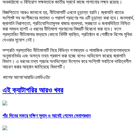
অবকাঠামো ও বিনিয়োগ সক্ষমতাকে জাতীয় স্বার্থে কাজে লাগানোর লক্ষ্য রয়েছে।
বিজ্ঞপ্তিতে আরও জানানো হয়, নীতিমালাটি এখনো চূড়ান্ত হয়নি। জ্বালানি খাতের
সংশ্লিষ্ট সব অংশীজনের মতামত ও পরামর্শ গ্রহণের পর এটি চূড়ান্ত করা হবে। জনস্বার্থ,
জ্বালানি নিরাপত্তা, প্রতিযোগিতামূলক বাজার ব্যবস্থা, স্বচ্ছতা ও জবাবদিহিতা নিশ্চিত
করা সম্ভব হলেই এ ধরনের নীতিমালা প্রণয়নের বিষয়টি বিবেচনা করা হবে। ফলে
প্রস্তাবিত নীতিমালার মাধ্যমে কোনো নির্দিষ্ট ব্যক্তি, প্রতিষ্ঠান বা গোষ্ঠীকে বিশেষ সুবিধা
দেওয়ার সুযোগ নেই।
সম্প্রতি প্রস্তাবিত নীতিমালাটি নিয়ে বিভিন্ন গণমাধ্যম ও সামাজিক যোগাযোগমাধ্যমে
অনুমাননির্ভর এবং অসত্য তথ্য প্রকাশ করা হচ্ছে বলেও অভিযোগ করেছে জ্বালানি
বিভাগ। এ ধরনের তথ্য প্রচার অনভিপ্রেত উল্লেখ করে সংশ্লিষ্ট সবাইকে দায়িত্বশীল
আচরণ করার আহ্বান জানিয়েছে বিভাগটি।
কালের আলো/আরডি/এমডিএইচ
এই ক্যাটাগরির আরও খবর
পাঁচ দিনের সফরে দক্ষিণ সুদান ও আবেই গেলেন সেনাপ্রধান