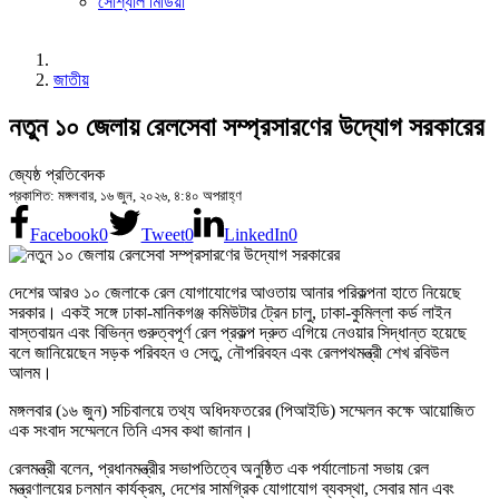
সোশ্যাল মিডিয়া
জাতীয়
নতুন ১০ জেলায় রেলসেবা সম্প্রসারণের উদ্যোগ সরকারের
জ্যেষ্ঠ প্রতিবেদক
প্রকাশিত: মঙ্গলবার, ১৬ জুন, ২০২৬, ৪:৪০ অপরাহ্ণ
Facebook
0
Tweet
0
LinkedIn
0
দেশের আরও ১০ জেলাকে রেল যোগাযোগের আওতায় আনার পরিকল্পনা হাতে নিয়েছে
সরকার। একই সঙ্গে ঢাকা-মানিকগঞ্জ কমিউটার ট্রেন চালু, ঢাকা-কুমিল্লা কর্ড লাইন
বাস্তবায়ন এবং বিভিন্ন গুরুত্বপূর্ণ রেল প্রকল্প দ্রুত এগিয়ে নেওয়ার সিদ্ধান্ত হয়েছে
বলে জানিয়েছেন সড়ক পরিবহন ও সেতু, নৌপরিবহন এবং রেলপথমন্ত্রী শেখ রবিউল
আলম।
মঙ্গলবার (১৬ জুন) সচিবালয়ে তথ্য অধিদফতরের (পিআইডি) সম্মেলন কক্ষে আয়োজিত
এক সংবাদ সম্মেলনে তিনি এসব কথা জানান।
রেলমন্ত্রী বলেন, প্রধানমন্ত্রীর সভাপতিত্বে অনুষ্ঠিত এক পর্যালোচনা সভায় রেল
মন্ত্রণালয়ের চলমান কার্যক্রম, দেশের সামগ্রিক যোগাযোগ ব্যবস্থা, সেবার মান এবং