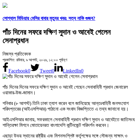
সোশ্যাল মিডিয়ায় মেসির বাবার মৃত্যুর খবর: সত্য নাকি গুজব?
পাঁচ দিনের সফরে দক্ষিণ সুদান ও আবেই গেলেন
সেনাপ্রধান
নিজস্ব প্রতিবেদক
প্রকাশিত: রবিবার, ৯ আগস্ট, ২০২৬, ১২:০০ পূর্বাহ্ণ
Facebook
0
Tweet
0
LinkedIn
0
পাঁচ দিনের দিনের সফরে দক্ষিণ সুদান ও আবেই গেছেন সেনাবাহিনী প্রধান জেনারেল
ওয়াকার-উজ-জামান।
শনিবার (৮ আগস্ট) তিনি ঢাকা ত্যাগ করেন বলে জানিয়েছে আন্তঃবাহিনী জনসংযোগ
পরিদপ্তরের (আইএসপিআর) পাঠানো এক সংবাদ বিজ্ঞপ্তিতে এ তথ্য জানানো হয়।
আইএসপিআর জানায়, সফরকালে সেনাবাহিনী প্রধান দক্ষিণ সুদান ও আবেইতে জাতিসংঘ
শান্তিরক্ষা মিশনে মোতায়েনরত বাংলাদেশি কন্টিনজেন্ট পরিদর্শন করবেন।
এছাড়া উভয় স্থানের রাষ্ট্রীয় এবং মিশনসংশ্লিষ্ট কর্তৃপক্ষের সঙ্গে সৌজন্য সাক্ষাৎ ও