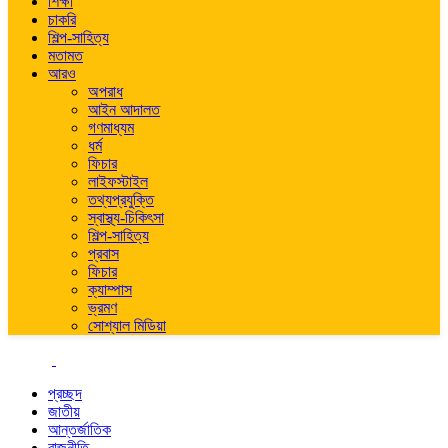
শিক্ষা
চাকরি
শিল্প-সাহিত্য
মতামত
আরও
অপরাধ
আইন আদালত
গণমাধ্যম
ধর্ম
ফিচার
লাইফস্টাইল
তথ্যপ্রযুক্তি
স্বাস্থ্য-চিকিৎসা
শিল্প-সাহিত্য
প্রবাস
ফিচার
ক্যাম্পাস
ভ্রমণ
সোশ্যাল মিডিয়া
প্রচ্ছদ
জাতীয়
আন্তর্জাতিক
রাজনীতি