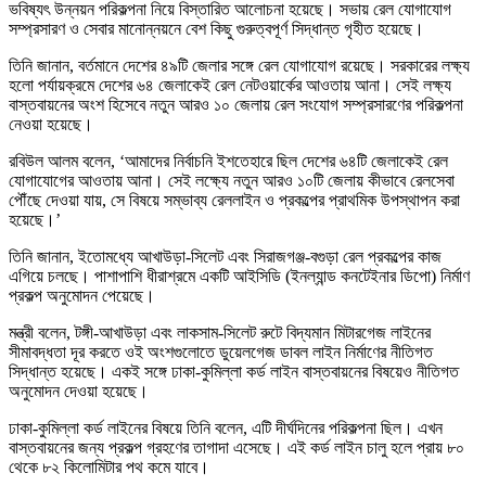
ভবিষ্যৎ উন্নয়ন পরিকল্পনা নিয়ে বিস্তারিত আলোচনা হয়েছে। সভায় রেল যোগাযোগ
সম্প্রসারণ ও সেবার মানোন্নয়নে বেশ কিছু গুরুত্বপূর্ণ সিদ্ধান্ত গৃহীত হয়েছে।
তিনি জানান, বর্তমানে দেশের ৪৯টি জেলার সঙ্গে রেল যোগাযোগ রয়েছে। সরকারের লক্ষ্য
হলো পর্যায়ক্রমে দেশের ৬৪ জেলাকেই রেল নেটওয়ার্কের আওতায় আনা। সেই লক্ষ্য
বাস্তবায়নের অংশ হিসেবে নতুন আরও ১০ জেলায় রেল সংযোগ সম্প্রসারণের পরিকল্পনা
নেওয়া হয়েছে।
রবিউল আলম বলেন, ‘আমাদের নির্বাচনি ইশতেহারে ছিল দেশের ৬৪টি জেলাকেই রেল
যোগাযোগের আওতায় আনা। সেই লক্ষ্যে নতুন আরও ১০টি জেলায় কীভাবে রেলসেবা
পৌঁছে দেওয়া যায়, সে বিষয়ে সম্ভাব্য রেললাইন ও প্রকল্পের প্রাথমিক উপস্থাপন করা
হয়েছে।’
তিনি জানান, ইতোমধ্যে আখাউড়া-সিলেট এবং সিরাজগঞ্জ-বগুড়া রেল প্রকল্পের কাজ
এগিয়ে চলছে। পাশাপাশি ধীরাশ্রমে একটি আইসিডি (ইনল্যান্ড কনটেইনার ডিপো) নির্মাণ
প্রকল্প অনুমোদন পেয়েছে।
মন্ত্রী বলেন, টঙ্গী-আখাউড়া এবং লাকসাম-সিলেট রুটে বিদ্যমান মিটারগেজ লাইনের
সীমাবদ্ধতা দূর করতে ওই অংশগুলোতে ডুয়েলগেজ ডাবল লাইন নির্মাণের নীতিগত
সিদ্ধান্ত হয়েছে। একই সঙ্গে ঢাকা-কুমিল্লা কর্ড লাইন বাস্তবায়নের বিষয়েও নীতিগত
অনুমোদন দেওয়া হয়েছে।
ঢাকা-কুমিল্লা কর্ড লাইনের বিষয়ে তিনি বলেন, এটি দীর্ঘদিনের পরিকল্পনা ছিল। এখন
বাস্তবায়নের জন্য প্রকল্প গ্রহণের তাগাদা এসেছে। এই কর্ড লাইন চালু হলে প্রায় ৮০
থেকে ৮২ কিলোমিটার পথ কমে যাবে।