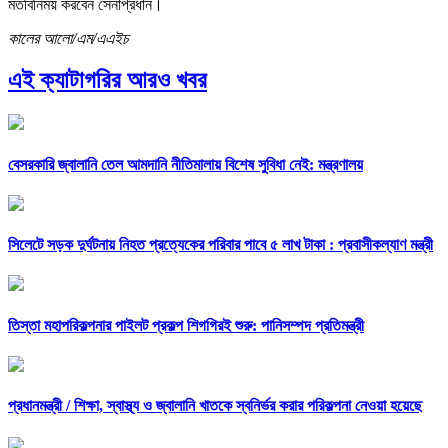
মতবিনিময় করবেন সেনাপ্রধান।
কালের আলো/এম/এএইচ
এই ক্যাটাগরির আরও খবর
বেসরকারি জ্বালানি তেল আমদানি নীতিমালায় বিশেষ সুবিধা নেই: মন্ত্রণালয়
সিলেটে সড়ক দুর্ঘটনায় নিহত প্রত্যেকের পরিবার পাবে ৫ লাখ টাকা : প্রবাসীকল্যাণ মন্ত্রী
তিস্তা মহাপরিকল্পনার পাইলট প্রকল্প শিগগিরই শুরু: পানিসম্পদ প্রতিমন্ত্রী
প্রধানমন্ত্রী /
শিক্ষা, স্বাস্থ্য ও জ্বালানি খাতকে স্বনির্ভর করার পরিকল্পনা নেওয়া হয়েছে