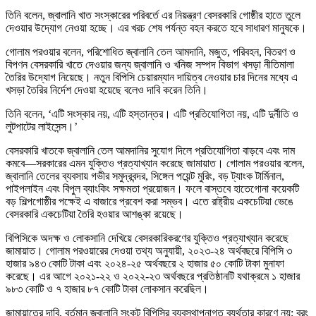
তিনি বলেন, জ্বালানি খাত সংস্কারের পরিবর্তে এর নিয়ন্ত্রণ বেসরকারি গোষ্ঠীর হাতে তুলে
দেওয়ার উদ্যোগ নেওয়া হচ্ছে। এর খরচ শেষ পর্যন্ত বহন করতে হবে সাধারণ মানুষকে।
গোলাম পরওয়ার বলেন, পরিশোধিত জ্বালানি তেল আমদানি, মজুত, পরিবহন, বিতরণ ও
বিপণন বেসরকারি খাতে দেওয়ার জন্য জ্বালানি ও খনিজ সম্পদ বিভাগ খসড়া নীতিমালা
তৈরির উদ্যোগ নিয়েছে। নতুন বিপিসি চেয়ারম্যান দায়িত্ব নেওয়ার চার দিনের মধ্যে এ
খসড়া তৈরির নির্দেশ দেওয়া হয়েছে বলেও দাবি করেন তিনি।
তিনি বলেন, ‘এটি সংস্কার নয়, এটি হস্তান্তর। এটি প্রতিযোগিতা নয়, এটি দুর্নীতি ও
লুটপাটের লাইসেন্স।’
বেসরকারি খাতকে জ্বালানি তেল আমদানির সুযোগ দিলে প্রতিযোগিতা বাড়বে এবং দাম
কমবে—সরকারের এমন যুক্তিও প্রত্যাখ্যান করেছে জামায়াত। গোলাম পরওয়ার বলেন,
জ্বালানি তেলের ব্যবসায় গভীর সমুদ্রবন্দর, সিঙ্গেল পয়েন্ট মুরিং, বড় ট্যাংক টার্মিনাল,
পাইপলাইন এবং বিপুল ব্যাংকিং সক্ষমতা প্রয়োজন। ফলে বাস্তবে হাতেগোনা কয়েকটি
বড় শিল্পগোষ্ঠীর পক্ষেই এ বাজারে প্রবেশ করা সম্ভব। এতে রাষ্ট্রীয় একচেটিয়া ভেঙে
বেসরকারি একচেটিয়া তৈরি হওয়ার আশঙ্কা রয়েছে।
বিপিসিকে অদক্ষ ও লোকসানি দেখিয়ে বেসরকারিকরণের যুক্তিও প্রত্যাখ্যান করেছে
জামায়াত। গোলাম পরওয়ারের দেওয়া তথ্য অনুযায়ী, ২০২৩-২৪ অর্থবছরে বিপিসি ৩
হাজার ৯৪৩ কোটি টাকা এবং ২০২৪-২৫ অর্থবছরে ২ হাজার ৫০ কোটি টাকা মুনাফা
করেছে। এর আগে ২০২১-২২ ও ২০২২-২৩ অর্থবছরে প্রতিষ্ঠানটি যথাক্রমে ১ হাজার
৯৮৩ কোটি ও ৭ হাজার ৮৭ কোটি টাকা লোকসান করেছিল।
জামায়াতের দাবি, বর্তমান জ্বালানি সংকট বিপিসির ব্যবস্থাপনাগত ব্যর্থতার কারণে নয়; বরং