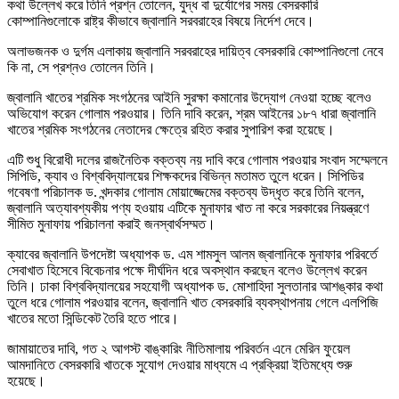
কথা উল্লেখ করে তিনি প্রশ্ন তোলেন, যুদ্ধ বা দুর্যোগের সময় বেসরকারি
কোম্পানিগুলোকে রাষ্ট্র কীভাবে জ্বালানি সরবরাহের বিষয়ে নির্দেশ দেবে।
অলাভজনক ও দুর্গম এলাকায় জ্বালানি সরবরাহের দায়িত্ব বেসরকারি কোম্পানিগুলো নেবে
কি না, সে প্রশ্নও তোলেন তিনি।
জ্বালানি খাতের শ্রমিক সংগঠনের আইনি সুরক্ষা কমানোর উদ্যোগ নেওয়া হচ্ছে বলেও
অভিযোগ করেন গোলাম পরওয়ার। তিনি দাবি করেন, শ্রম আইনের ১৮৭ ধারা জ্বালানি
খাতের শ্রমিক সংগঠনের নেতাদের ক্ষেত্রে রহিত করার সুপারিশ করা হয়েছে।
এটি শুধু বিরোধী দলের রাজনৈতিক বক্তব্য নয় দাবি করে গোলাম পরওয়ার সংবাদ সম্মেলনে
সিপিডি, ক্যাব ও বিশ্ববিদ্যালয়ের শিক্ষকদের বিভিন্ন মতামত তুলে ধরেন। সিপিডির
গবেষণা পরিচালক ড. খন্দকার গোলাম মোয়াজ্জেমের বক্তব্য উদ্ধৃত করে তিনি বলেন,
জ্বালানি অত্যাবশ্যকীয় পণ্য হওয়ায় এটিকে মুনাফার খাত না করে সরকারের নিয়ন্ত্রণে
সীমিত মুনাফায় পরিচালনা করাই জনস্বার্থসম্মত।
ক্যাবের জ্বালানি উপদেষ্টা অধ্যাপক ড. এম শামসুল আলম জ্বালানিকে মুনাফার পরিবর্তে
সেবাখাত হিসেবে বিবেচনার পক্ষে দীর্ঘদিন ধরে অবস্থান করছেন বলেও উল্লেখ করেন
তিনি। ঢাকা বিশ্ববিদ্যালয়ের সহযোগী অধ্যাপক ড. মোশাহিদা সুলতানার আশঙ্কার কথা
তুলে ধরে গোলাম পরওয়ার বলেন, জ্বালানি খাত বেসরকারি ব্যবস্থাপনায় গেলে এলপিজি
খাতের মতো সিন্ডিকেট তৈরি হতে পারে।
জামায়াতের দাবি, গত ২ আগস্ট বাঙ্কারিং নীতিমালায় পরিবর্তন এনে মেরিন ফুয়েল
আমদানিতে বেসরকারি খাতকে সুযোগ দেওয়ার মাধ্যমে এ প্রক্রিয়া ইতিমধ্যে শুরু
হয়েছে।