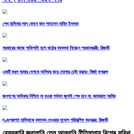
শেখ হাসিনার লাল ফোনে কান পাতলেন নাহিদ ইসলাম
সরকারের কাজে গাফিলতি হলে কঠোর ব্যবস্থা নিচ্ছেন প্রধানমন্ত্রী: রিজভী
একটি মহল আবার দেশকে অস্থির করে তোলার চেষ্টা করছে: মির্জা ফখরুল
জনগণের অধিকার নিশ্চিত না হওয়া পর্যন্ত জুলাই শেষ হবে না: জামায়াত আমির
দণ্ডপ্রাপ্ত হাসিনাকে বক্তব্য দেওয়ার সুযোগ পরিকল্পিত ষড়যন্ত্র: রিজভী
বেসরকারি জ্বালানি তেল আমদানি নীতিমালায় বিশেষ সুবিধা