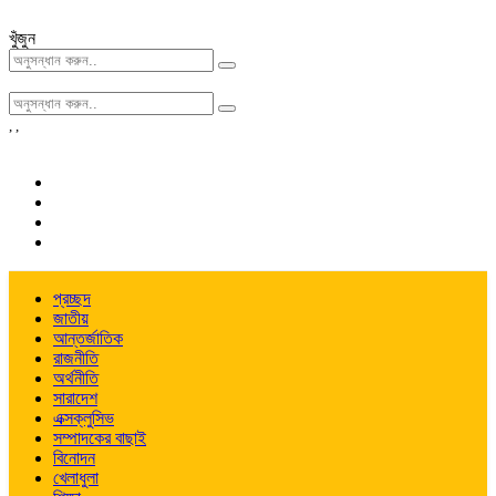
খুঁজুন
,
,
প্রচ্ছদ
জাতীয়
আন্তর্জাতিক
রাজনীতি
অর্থনীতি
সারাদেশ
এক্সক্লুসিভ
সম্পাদকের বাছাই
বিনোদন
খেলাধুলা