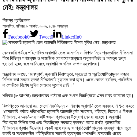
নেই: মন্ত্রণালয়
নিজস্ব প্রতিবেদক
প্রকাশিত: শনিবার, ৮ আগস্ট, ২০২৬, ৮:৪৮ অপরাহ্ণ
Facebook
0
Tweet
0
LinkedIn
0
বেসরকারি পর্যায়ে পরিশোধিত জ্বালানি তেল আমদানি ও বিপণন নিয়ে প্রস্তাবিত নীতিমালা
ঘিরে বিভিন্ন গণমাধ্যম ও সামাজিক যোগাযোগমাধ্যমে অনুমাননির্ভর ও অসত্য তথ্য
ছড়ানো হচ্ছে বলে জানিয়েছে জ্বালানি ও খনিজ সম্পদ মন্ত্রণালয়।
মন্ত্রণালয় বলছে, ‘জনস্বার্থ, জ্বালানি নিরাপত্তা, স্বচ্ছতা ও প্রতিযোগিতামূলক বাজার
নিশ্চিত করা সম্ভব হলেই নীতিমালাটি চূড়ান্ত করা হবে। এতে কোনো ব্যক্তি, প্রতিষ্ঠান
বা গোষ্ঠীকে বিশেষ সুবিধা দেওয়ার সুযোগ নেই।’
শনিবার (৮ আগস্ট) মন্ত্রণালয়ের পাঠানো এক সংবাদ বিজ্ঞপ্তিতে এসব তথ্য জানানো হয়।
বিজ্ঞপ্তিতে জানানো হয়, দেশে নিরবচ্ছিন্ন ও নিরাপদ জ্বালানি তেল সরবরাহ নিশ্চিত করতে
‘বেসরকারি পর্যায়ে পরিশোধিত জ্বালানি আমদানিপূর্বক সংরক্ষণ, পরিবহন, বিতরণ ও বিপণন
নীতিমালা, ২০২৬’-এর একটি খসড়া প্রণয়নের উদ্যোগ নেওয়া হয়েছে। জ্বালানি
নিরাপত্তা নিশ্চিত করা এবং নিরবচ্ছিন্ন সরবরাহ ব্যবস্থা বজায় রাখাই প্রস্তাবিত
নীতিমালার প্রধান উদ্দেশ্য। একই সঙ্গে স্বচ্ছ ও প্রতিযোগিতামূলক ব্যবস্থা গড়ে তুলে
জরুরি বা সংকটকালীন পরিস্থিতিতে সরকারি ব্যবস্থার পাশাপাশি বেসরকারি খাতের