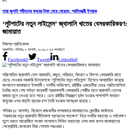
তারা জুলাই শহীদদের কবরের টাকা মেরে খেয়েছে: প্রতিমন্ত্রী ইশরাক
‘লুটপাটের নতুন লাইসেন্স’ জ্বালানি খাতের বেসরকারিকরণ:
জামায়াত
নিজস্ব প্রতিবেদক
প্রকাশিত: শনিবার, ৮ আগস্ট, ২০২৬, ৮:৫৬ অপরাহ্ণ
Facebook
0
Tweet
0
LinkedIn
0
পরিশোধিত জ্বালানি তেল আমদানি, মজুত, পরিবহন, বিতরণ ও বিপণন বেসরকারি খাতে
ছেড়ে দেওয়ার সরকারি উদ্যোগকে ‘লুটপাটের নতুন লাইসেন্স’ হিসেবে আখ্যায়িত করেছে
বাংলাদেশ জামায়াতে ইসলামী। দলটির অভিযোগ, রাষ্ট্রীয় একচেটিয়া ভেঙে প্রতিযোগিতা
তৈরির নামে শেষ পর্যন্ত কয়েকটি প্রভাবশালী বেসরকারি গোষ্ঠীর হাতে জ্বালানি তেলের
বাজার তুলে দেওয়া হতে পারে। এতে রাষ্ট্রীয় নিয়ন্ত্রণ দুর্বল হওয়ার পাশাপাশি সাধারণ
মানুষের ওপর বাড়তি ব্যয়ের চাপ তৈরি হওয়ার আশঙ্কা রয়েছে।
শনিবার (৮ আগস্ট) বিকেলে রাজধানীর মগবাজারে জামায়াতের কেন্দ্রীয় কার্যালয়ে
‘সরকারের নতুন জ্বালানি নীতিমালা প্রণয়নের পদক্ষেপ’ নিয়ে দলটির বক্তব্য ও পর্যবেক্ষণ
তুলে ধরতে আয়োজিত সংবাদ সম্মেলনে লিখিত বক্তব্যে এসব কথা বলেন জামায়াতের
সেক্রেটারি জেনারেল মিয়া গোলাম পরওয়ার।