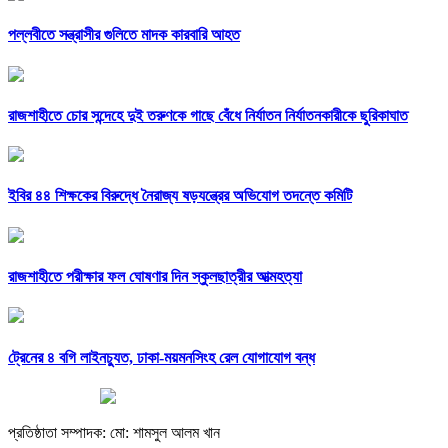
পল্লবীতে সন্ত্রাসীর গুলিতে মাদক কারবারি আহত
রাজশাহীতে চোর সন্দেহে দুই তরুণকে গাছে বেঁধে নির্যাতন নির্যাতনকারীকে ছুরিকাঘাত
ইবির ৪৪ শিক্ষকের বিরুদ্ধে নৈরাজ্য ষড়যন্ত্রের অভিযোগ তদন্তে কমিটি
রাজশাহীতে পরীক্ষার ফল ঘোষণার দিন স্কুলছাত্রীর আত্মহত্যা
ট্রেনের ৪ বগি লাইনচ্যুত, ঢাকা-ময়মনসিংহ রেল যোগাযোগ বন্ধ
প্রতিষ্ঠাতা সম্পাদক: মো: শামসুল আলম খান