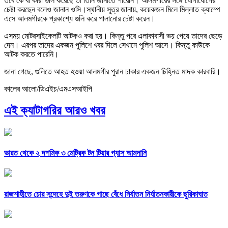
তবে কে বা কারা গুলি করেছে তা তিনি জানাতে পারেনি। আলমগীরের সঙ্গে যোগাযোগের
চেষ্টা করছেন বলেও জানান ওসি।স্থানীয় সূত্র জানায়, কয়েকজন মিলে মিল্লাত ক্যাম্পে
এসে আলমগীরকে প্রকাশ্যে গুলি করে পালানোর চেষ্টা করেন।
এসময় মোটরসাইকেলটি আটকও করা হয়। কিন্তু পরে এলাকাবাসী ভয় পেয়ে তাদের ছেড়ে
দেন। এরপর তাদের একজন পুলিশে খবর দিলে সেখানে ‍পুলিশ আসে। কিন্তু কাউকে
আটক করতে পারেনি।
জানা গেছে, গুলিতে আহত হওয়া আলমগীর ‍পুরান ঢাকার একজন চিহ্নিত মাদক কারবারি।
কালের আলো/ডিএইচ/এমএসআইপি
এই ক্যাটাগরির আরও খবর
ভারত থেকে ২ দশমিক ৩ মেট্রিক টন টিয়ার গ্যাস আমদানি
রাজশাহীতে চোর সন্দেহে দুই তরুণকে গাছে বেঁধে নির্যাতন নির্যাতনকারীকে ছুরিকাঘাত