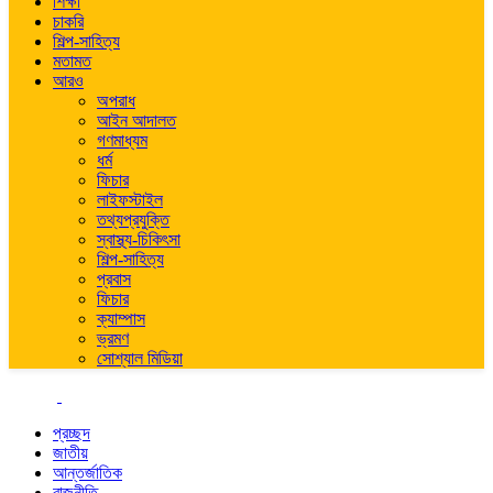
শিক্ষা
চাকরি
শিল্প-সাহিত্য
মতামত
আরও
অপরাধ
আইন আদালত
গণমাধ্যম
ধর্ম
ফিচার
লাইফস্টাইল
তথ্যপ্রযুক্তি
স্বাস্থ্য-চিকিৎসা
শিল্প-সাহিত্য
প্রবাস
ফিচার
ক্যাম্পাস
ভ্রমণ
সোশ্যাল মিডিয়া
প্রচ্ছদ
জাতীয়
আন্তর্জাতিক
রাজনীতি