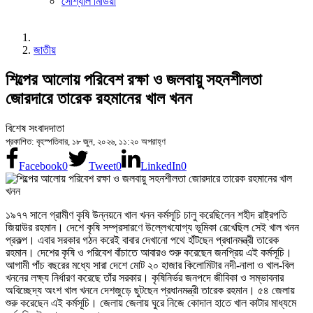
সোশ্যাল মিডিয়া
জাতীয়
শিল্পের আলোয় পরিবেশ রক্ষা ও জলবায়ু সহনশীলতা
জোরদারে তারেক রহমানের খাল খনন
বিশেষ সংবাদদাতা
প্রকাশিত: বৃহস্পতিবার, ১৮ জুন, ২০২৬, ১১:২০ অপরাহ্ণ
Facebook
0
Tweet
0
LinkedIn
0
১৯৭৭ সালে গ্রামীণ কৃষি উন্নয়নে খাল খনন কর্মসূচি চালু করেছিলেন শহীদ রাষ্ট্রপতি
জিয়াউর রহমান। দেশে কৃষি সম্প্রসারণে উল্লেখযোগ্য ভূমিকা রেখেছিল সেই খাল খনন
প্রকল্প। এবার সরকার গঠন করেই বাবার দেখানো পথে হাঁটছেন প্রধানমন্ত্রী তারেক
রহমান। দেশের কৃষি ও পরিবেশ বাঁচাতে আবারও শুরু করেছেন জনপ্রিয় এই কর্মসূচি।
আগামী পাঁচ বছরের মধ্যে সারা দেশে মোট ২০ হাজার কিলোমিটার নদী-নালা ও খাল-বিল
খননের লক্ষ্য নির্ধারণ করেছে তাঁর সরকার। কৃষিনির্ভর জনপদে জীবিকা ও সম্ভাবনার
অবিচ্ছেদ্য অংশ খাল খননে দেশজুড়ে ছুটছেন প্রধানমন্ত্রী তারেক রহমান। ৫৪ জেলায়
শুরু করেছেন এই কর্মসূচি। জেলায় জেলায় ঘুরে নিজে কোদাল হাতে খাল কাটার মাধ্যমে