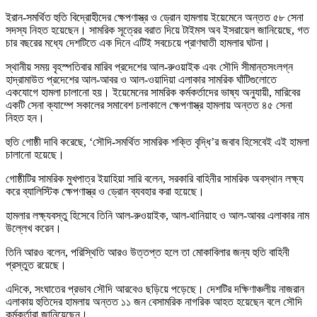
ইরান-সমর্থিত হুতি বিদ্রোহীদের ক্ষেপণাস্ত্র ও ড্রোন হামলায় ইয়েমেনে অন্তত ৫৮ সেনা
সদস্য নিহত হয়েছেন। সামরিক সূত্রের বরাত দিয়ে টাইমস অব ইসরায়েল জানিয়েছে, গত
চার বছরের মধ্যে দেশটিতে এক দিনে এটিই সবচেয়ে প্রাণঘাতী হামলার ঘটনা।
স্থানীয় সময় বৃহস্পতিবার মারিব প্রদেশের আল-রুওয়াইক এবং সৌদি সীমান্তসংলগ্ন
হাদ্রামাউত প্রদেশের আল-আবর ও আল-ওয়াদিয়া এলাকার সামরিক ঘাঁটিগুলোতে
একযোগে হামলা চালানো হয়। ইয়েমেনের সামরিক কর্মকর্তাদের ভাষ্য অনুযায়ী, মারিবের
একটি সেনা ক্যাম্পে সকালের সমাবেশ চলাকালে ক্ষেপণাস্ত্র হামলায় অন্তত ৪৫ সেনা
নিহত হন।
হুতি গোষ্ঠী দাবি করেছে, ‘সৌদি-সমর্থিত সামরিক শক্তি বৃদ্ধি’র জবাব হিসেবেই এই হামলা
চালানো হয়েছে।
গোষ্ঠীটির সামরিক মুখপাত্র ইয়াহিয়া সারি বলেন, সরকারি বাহিনীর সামরিক অবস্থান লক্ষ্য
করে ব্যালিস্টিক ক্ষেপণাস্ত্র ও ড্রোন ব্যবহার করা হয়েছে।
হামলার লক্ষ্যবস্তু হিসেবে তিনি আল-রুওয়াইক, আল-থানিয়াহ ও আল-আবর এলাকার নাম
উল্লেখ করেন।
তিনি আরও বলেন, পরিস্থিতি আরও উত্তপ্ত হলে তা মোকাবিলার জন্য হুতি বাহিনী
প্রস্তুত রয়েছে।
এদিকে, সংঘাতের প্রভাব সৌদি আরবেও ছড়িয়ে পড়েছে। দেশটির দক্ষিণাঞ্চলীয় নাজরান
এলাকায় হুতিদের হামলায় অন্তত ১১ জন বেসামরিক নাগরিক আহত হয়েছেন বলে সৌদি
কর্মকর্তারা জানিয়েছেন।