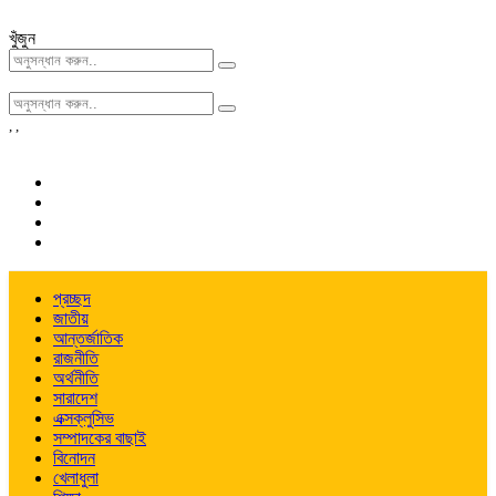
খুঁজুন
,
,
প্রচ্ছদ
জাতীয়
আন্তর্জাতিক
রাজনীতি
অর্থনীতি
সারাদেশ
এক্সক্লুসিভ
সম্পাদকের বাছাই
বিনোদন
খেলাধুলা