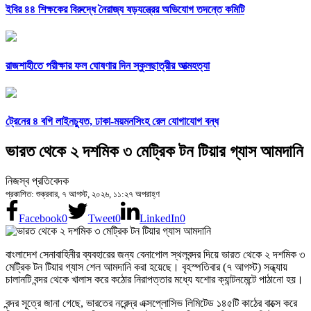
ইবির ৪৪ শিক্ষকের বিরুদ্ধে নৈরাজ্য ষড়যন্ত্রের অভিযোগ তদন্তে কমিটি
রাজশাহীতে পরীক্ষার ফল ঘোষণার দিন স্কুলছাত্রীর আত্মহত্যা
ট্রেনের ৪ বগি লাইনচ্যুত, ঢাকা-ময়মনসিংহ রেল যোগাযোগ বন্ধ
ভারত থেকে ২ দশমিক ৩ মেট্রিক টন টিয়ার গ্যাস আমদানি
নিজস্ব প্রতিবেদক
প্রকাশিত: শুক্রবার, ৭ আগস্ট, ২০২৬, ১১:২৭ অপরাহ্ণ
Facebook
0
Tweet
0
LinkedIn
0
বাংলাদেশ সেনাবাহিনীর ব্যবহারের জন্য বেনাপোল স্থলবন্দর দিয়ে ভারত থেকে ২ দশমিক ৩
মেট্রিক টন টিয়ার গ্যাস শেল আমদানি করা হয়েছে। বৃহস্পতিবার (৭ আগস্ট) সন্ধ্যায়
চালানটি বন্দর থেকে খালাস করে কঠোর নিরাপত্তার মধ্যে যশোর ক্যান্টনমেন্টে পাঠানো হয়।
বন্দর সূত্রে জানা গেছে, ভারতের নরেন্দ্র এক্সপ্লোসিভ লিমিটেড ১৪৫টি কাঠের বাক্সে করে