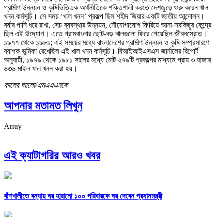
গ্রামীণ উন্নয়ন ও কৃষিভিত্তিক অর্থনীতিকে শক্তিশালী করতে দেশজুড়ে শুরু করেন খাল
খনন কর্মসূচি। সে সময় ‘খাল খনন’ প্রকল্প ছিল শহীদ জিয়ার একটি জাতীয় আন্দোলন।
বর্ষার পানি ধরে রাখা, সেচ ব্যবস্থার উন্নয়ন, নৌযোগাযোগ ফিরিয়ে আনা-সবকিছুর কেন্দ্রে
ছিল এই উদ্যোগ। এতে গ্রামবাংলার ছোট-বড় খালগুলো ফিরে পেয়েছিল জীবনস্রোত।
১৯৭৭ থেকে ১৯৮১; এই সময়ের মধ্যে বাংলাদেশের গ্রামীণ উন্নয়ন ও কৃষি সম্প্রসারণে
ব্যাপক ভূমিকা রেখেছিল এই খাল খনন কর্মসূচি। বিআইআইএসএস জার্নালের রিপোর্ট
অনুযায়ী, ১৯৭৯ থেকে ১৯৮১ সালের মধ্যে মোট ২৭৯টি প্রকল্পের মাধ্যমে প্রায় ৩ হাজার
৬৩৬ মাইল খাল খনন করা হয়।
কালের আলো/এমএএএমকে
আপনার মতামত লিখুন
Array
এই ক্যাটাগরির আরও খবর
বাঁশখালীতে বন্যায় ঘর হারানো ১০০ পরিবারকে ঘর দেবেন প্রধানমন্ত্রী