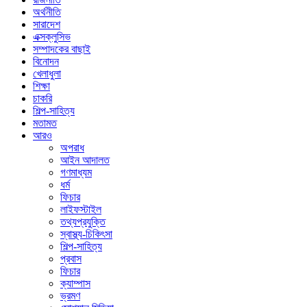
অর্থনীতি
সারাদেশ
এক্সক্লুসিভ
সম্পাদকের বাছাই
বিনোদন
খেলাধুলা
শিক্ষা
চাকরি
শিল্প-সাহিত্য
মতামত
আরও
অপরাধ
আইন আদালত
গণমাধ্যম
ধর্ম
ফিচার
লাইফস্টাইল
তথ্যপ্রযুক্তি
স্বাস্থ্য-চিকিৎসা
শিল্প-সাহিত্য
প্রবাস
ফিচার
ক্যাম্পাস
ভ্রমণ