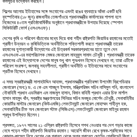
কর্মসূচির উদ্বোধন করছেন।
শিল্পের আলোয় ইতিহাসের সঙ্গে সংযোগের এমনই রঙের ব্যবহারে আঁকা একটি ছবি
বৃহস্পতিবার (১৮ জুন) রাজধানীর তেজগাঁওয়ে প্রধানমন্ত্রীর কার্যালয়ের শাপলা হলে
নিজেদের ৪০তম প্রতিষ্ঠাবার্ষিকীর অনুষ্ঠানে প্রধানমন্ত্রীকে উপহার দিয়েছে স্পেশাল
সিকিউরিটি ফোর্স (এসএসএফ)।
দেশের কৃষি ও পরিবেশ বাঁচানোর মধ্যে দিয়ে বাবা শহীদ রাষ্ট্রপতি জিয়াউর রহমানের মতোই
গ্রামীণ উন্নয়ন ও কৃষিভিত্তিক অর্থনীতিকে শক্তিশালী করতে প্রধানমন্ত্রী তারেক
রহমানের যুগান্তকারী উদ্যোগের এই চিত্রকর্ম সরকারপ্রধানের হাতে তুলে দেন
এসএসএফ-এর মহাপরিচালক মেজর জেনারেল মাহবুবুস সামাদ চৌধুরী। প্রধানমন্ত্রী তারেক
রহমানের এই উদ্যোগকে দেশের মানুষ শুধু খাল পুনঃখনন হিসেবে দেখছেন না; তারা এটিকে
পরিবেশ সংরক্ষণ, জলবায়ু সহনশীলতা, গ্রামীণ অর্থনীতি ও ইতিহাসের সাথে সংযোগের
প্রতীক হিসেবে দেখছেন।
এ সময় স্বরাষ্ট্রমন্ত্রী সালাহউদ্দিন আহমদ, প্রধানমন্ত্রীর প্রতিরক্ষা উপদেষ্টা ব্রিগেডিয়ার
জেনারেল (অব:) ড. এ কে এম শামছুল ইসলাম, মন্ত্রিপরিষদ সচিব নাসিমুল গনি, বাংলাদেশ
নৌবাহিনী প্রধান এডমিরাল এম নাজমুল হাসান, বিমান বাহিনী প্রধান এয়ার চিফ মার্শাল
হাসান মাহমুদ খাঁন, স্বরাষ্ট্র মন্ত্রণালয়ের সিনিয়র সচিব মনজুর মোর্শেদ চৌধুরী, সেনাবাহিনীর
কোয়ার্টার মাস্টার জেনারেল (কিউএমজি) লেফটেন্যান্ট জেনারেল মোহাম্মদ শাহীনুল হক,
সেনাবাহিনীর চীফ অব জেনারেল স্টাফ (সিজিএস) লেফটেন্যান্ট জেনারেল মাইনুর রহমান
প্রমুখ উপস্থিত ছিলেন।
প্রসঙ্গত, ১৯৭৭ সালের ২১ এপ্রিল রাষ্ট্রপতি হিসেবে শপথ নেওয়ার পর দেশ গড়ার কাজে
নেমে পড়েন শহীদ রাষ্ট্রপতি জিয়াউর রহমান। আয়েশি জীবন রেখে কৃষক-শ্রমিকের সাথে
কোদাল-কাস্তে নিয়ে দেশের এক প্রান্ত থেকে অপর প্রান্তে ছোটেন প্রেসিডেন্ট জিয়া।