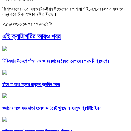
বিশ্লেষকদের মতে, যুক্তরাষ্ট্র-ইরান উত্তেজনার পাশাপাশি ইয়েমেনের চলমান সংঘাতও
নতুন করে তীব্র হওয়ার ইঙ্গিত দিচ্ছে।
কালের আলো/জেএন/এমএসআইপি
এই ক্যাটাগরির আরও খবর
চিকিৎসার উদ্দেশে গাঁজা চাষ ও ব্যবহারের বৈধতা নেপালের গণ্ডকী প্রদেশের
চাঁদে পা রাখা প্রথম মানুষের জন্মদিন আজ
ওমানের সঙ্গে সমঝোতা হলেও অচিরেই খুলছে না হরমুজ প্রণালী: ইরান