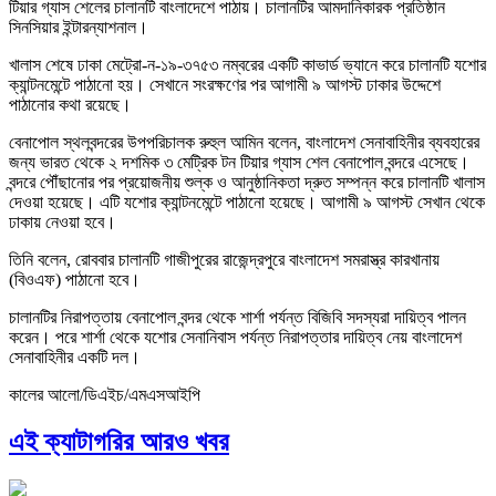
টিয়ার গ্যাস শেলের চালানটি বাংলাদেশে পাঠায়। চালানটির আমদানিকারক প্রতিষ্ঠান
সিনসিয়ার ইন্টারন্যাশনাল।
খালাস শেষে ঢাকা মেট্রো-ন-১৯-৩৭৫৩ নম্বরের একটি কাভার্ড ভ্যানে করে চালানটি যশোর
ক্যান্টনমেন্টে পাঠানো হয়। সেখানে সংরক্ষণের পর আগামী ৯ আগস্ট ঢাকার উদ্দেশে
পাঠানোর কথা রয়েছে।
বেনাপোল স্থলবন্দরের উপপরিচালক রুহুল আমিন বলেন, বাংলাদেশ সেনাবাহিনীর ব্যবহারের
জন্য ভারত থেকে ২ দশমিক ৩ মেট্রিক টন টিয়ার গ্যাস শেল বেনাপোল বন্দরে এসেছে।
বন্দরে পৌঁছানোর পর প্রয়োজনীয় শুল্ক ও আনুষ্ঠানিকতা দ্রুত সম্পন্ন করে চালানটি খালাস
দেওয়া হয়েছে। এটি যশোর ক্যান্টনমেন্টে পাঠানো হয়েছে। আগামী ৯ আগস্ট সেখান থেকে
ঢাকায় নেওয়া হবে।
তিনি বলেন, রোববার চালানটি গাজীপুরের রাজেন্দ্রপুরে বাংলাদেশ সমরাস্ত্র কারখানায়
(বিওএফ) পাঠানো হবে।
চালানটির নিরাপত্তায় বেনাপোল বন্দর থেকে শার্শা পর্যন্ত বিজিবি সদস্যরা দায়িত্ব পালন
করেন। পরে শার্শা থেকে যশোর সেনানিবাস পর্যন্ত নিরাপত্তার দায়িত্ব নেয় বাংলাদেশ
সেনাবাহিনীর একটি দল।
কালের আলো/ডিএইচ/এমএসআইপি
এই ক্যাটাগরির আরও খবর