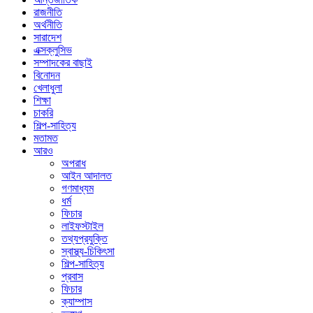
রাজনীতি
অর্থনীতি
সারাদেশ
এক্সক্লুসিভ
সম্পাদকের বাছাই
বিনোদন
খেলাধুলা
শিক্ষা
চাকরি
শিল্প-সাহিত্য
মতামত
আরও
অপরাধ
আইন আদালত
গণমাধ্যম
ধর্ম
ফিচার
লাইফস্টাইল
তথ্যপ্রযুক্তি
স্বাস্থ্য-চিকিৎসা
শিল্প-সাহিত্য
প্রবাস
ফিচার
ক্যাম্পাস