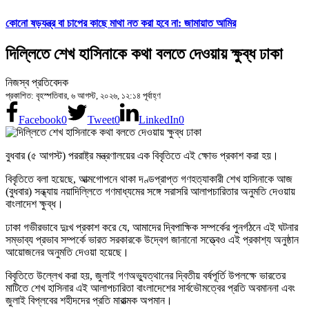
কোনো ষড়যন্ত্র বা চাপের কাছে মাথা নত করা হবে না: জামায়াত আমির
দিল্লিতে শেখ হাসিনাকে কথা বলতে দেওয়ায় ক্ষুব্ধ ঢাকা
নিজস্ব প্রতিবেদক
প্রকাশিত: বৃহস্পতিবার, ৬ আগস্ট, ২০২৬, ১২:১৪ পূর্বাহ্ণ
Facebook
0
Tweet
0
LinkedIn
0
বুধবার (৫ আগস্ট) পররাষ্ট্র মন্ত্রণালয়ের এক বিবৃতিতে এই ক্ষোভ প্রকাশ করা হয়।
বিবৃতিতে বলা হয়েছে, আত্মগোপনে থাকা দণ্ডপ্রাপ্ত গণহত্যাকারী শেখ হাসিনাকে আজ
(বুধবার) সন্ধ্যায় নয়াদিল্লিতে গণমাধ্যমের সঙ্গে সরাসরি আলাপচারিতার অনুমতি দেওয়ায়
বাংলাদেশ ক্ষুব্ধ।
ঢাকা গভীরভাবে দুঃখ প্রকাশ করে যে, আমাদের দ্বিপাক্ষিক সম্পর্কের পুনর্গঠনে এই ঘটনার
সম্ভাব্য প্রভাব সম্পর্কে ভারত সরকারকে উদ্বেগ জানানো সত্ত্বেও এই প্রকাশ্য অনুষ্ঠান
আয়োজনের অনুমতি দেওয়া হয়েছে।
বিবৃতিতে উল্লেখ করা হয়, জুলাই গণঅভ্যুত্থানের দ্বিতীয় বর্ষপূর্তি উপলক্ষে ভারতের
মাটিতে শেখ হাসিনার এই আলাপচারিতা বাংলাদেশের সার্বভৌমত্বের প্রতি অবমাননা এবং
জুলাই বিপ্লবের শহীদদের প্রতি মারাত্মক অপমান।