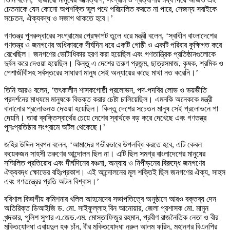
চেতনাকে যেন কোনো অপশক্তি ভুল পথে পরিচালিত করতে না পারে, সেজন্য সবাইকে
সচেতন, ঐক্যবদ্ধ ও সজাগ থাকতে হবে।’
গণতন্ত্র পুনরুদ্ধারের সংগ্রামের প্রেক্ষাপট তুলে ধরে মন্ত্রী বলেন, ‘স্বাধীন বাংলাদেশের
গণতন্ত্র ও জনগণের অধিকারকে দীর্ঘদিন ধরে একটি গোষ্ঠী ও একটি পরিবার কুক্ষিগত করে
রেখেছিল। জনগণের ভোটাধিকার হরণ করা হয়েছিল এবং গণতান্ত্রিক প্রতিষ্ঠানগুলোকে
দুর্বল করে দেওয়া হয়েছিল। কিন্তু এ দেশের তরুণ প্রজন্ম, ছাত্রসমাজ, কৃষক, শ্রমিক ও
পেশাজীবীসহ সর্বস্তরের সাধারণ মানুষ সেই অন্যায়ের কাছে মাথা নত করেনি।’
তিনি আরও বলেন, ‘তৎকালীন শাসকগোষ্ঠী প্রলোভন, পদ-পদবির লোভ ও ভয়ভীতি
প্রদর্শনের মাধ্যমে মানুষকে বিভক্ত করার চেষ্টা চালিয়েছিল। এমনকি অনেককে মন্ত্রী
বানানোর প্রলোভনও দেওয়া হয়েছিল। কিন্তু দেশের সচেতন মানুষ সেই প্রলোভনে পা
দেয়নি। তারা ব্যক্তিস্বার্থের চেয়ে দেশের স্বার্থকে বড় করে দেখেছে এবং গণতন্ত্র
পুনঃপ্রতিষ্ঠার সংগ্রামে অটল থেকেছে।’
জহির উদ্দিন স্বপন বলেন, ‘আমাদের গভীরভাবে উপলব্ধি করতে হবে, এটি কেবল
কয়েকজন সাহসী তরুণের আন্দোলন ছিল না। এটি ছিল সমগ্র বাংলাদেশের মানুষের
সম্মিলিত প্রতিরোধ এবং দীর্ঘদিনের বঞ্চনা, অন্যায় ও নিপীড়নের বিরুদ্ধে জনগণের
ঐক্যবদ্ধ ক্ষোভের বহিঃপ্রকাশ। এই আন্দোলনের মূল শক্তিই ছিল জনগণের ঐক্য, সাহস
এবং গণতন্ত্রের প্রতি অটল বিশ্বাস।’
বরিশাল বিভাগীয় কমিশনার খলিল আহমেদের সভাপতিত্বে অনুষ্ঠানে আরও বক্তব্য দেন
অতিরিক্ত ডিআইজি ড. মো. সাইফুল্লাহ বিন আনোয়ার, জেলা প্রশাসক মো. মামুন
খন্দকার, পুলিশ সুপার এ.জেড.এম. মোস্তাফিজুর রহমান, প্রবীণ রাজনৈতিক নেতা ও বীর
মুক্তিযোদ্ধা এবায়দুল হক চাঁন, বীর মুক্তিযোদ্ধা নুরুল আলম ফরিদ, মহানগর বিএনপির