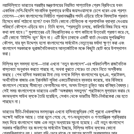
নয়াদিল্লিতে ভারতের পররাষ্ট্র মন্ত্রণালয়ের নিয়মিত সাপ্তাহিক প্রেস ব্রিফিংয়ে যখন
একাধিক দেশি-বিদেশি সাংবাদিক মুখপাত্র রণধীর জয়সওয়ালকে চেপে ধরেন এবং প্রশ্ন
তোলেন—কেন বাংলাদেশের নির্বাচিত প্রধানমন্ত্রীর পদবি এড়িয়ে তাঁকে বিমসটেক প্রধান
হিসেবে কার্ড পাঠানো হলো? তখন তিনি কোনো যৌক্তিক বা প্রশাসনিক ব্যাখ্যা দেওয়ার
পরিবর্তে কৌশলে এড়িয়ে যান। তিনি বলেন, “প্রস্তুতি চলছে, কারিগরি বিষয় নিয়ে পরে
কথা বলা যাবে।” মুখপাত্রের এই বিভ্রান্তিকর ও পাশ কাটানো উত্তরই প্রমাণ করে যে,
এটি কোনো ‘টাইপিং ভুল’ ছিল না। এটি ছিল ঢাকাকে একটি বার্তা দেওয়ার সুপরিকল্পিত
কৌশল, যার মূল উদ্দেশ্য হলো বাংলাদেশের সার্বভৌম নেতৃত্বের মর্যাদা ক্ষুণ্ণ করা এবং
বাংলাদেশ সরকারকে ভূরাজনৈতিকভাবে আন্তর্জাতিক মঞ্চে কিছুটা ছোট করে উপস্থাপন
করা।
দিল্লির মূল সমস্যা হলো—তারা এখনো ‘নতুন বাংলাদেশ’-এর পরিবর্তনশীল রাজনৈতিক
বাস্তবতা অনুধাবন করতে পারছে না, অথবা বুঝতে পেরেও তা মেনে নিতে অস্বীকার
করছে। শেখ হাসিনা সরকারের টানা দেড় দশকে দিল্লি বাংলাদেশের ভূখণ্ড, প্রটোকল,
অর্থনৈতিক বাজার এবং ট্রানজিট সুবিধা একচেটিয়াভাবে ব্যবহার করেছে, যার বিনিময়ে
বাংলাদেশ পেয়েছে সীমান্তে ফেলানীদের লাশ, অসম তিস্তা চুক্তি আর বাণিজ্য বৈষম্য।
সেই সময় বাংলাদেশকে ভারতের একটি ‘অঙ্গরাজ্য সমতুল্য’ প্রটোকলে মূল্যায়ন করার যে
বদঅভ্যাস সাউথ ব্লকে তৈরি হয়েছিল, সেখান থেকে ভারতীয় নীতি-নির্ধারকেরা বের হতে
পারছেন না।
ভারতের নীতি-নির্ধারকদের মনস্তত্ত্ব এখনো হাসিনাকেন্দ্রিক সেই পুরনো একপাক্ষিক
অক্ষেই আটকে আছে। তারা ভুলে গেছে যে, গণ-অভ্যুত্থান ও গণতান্ত্রিক প্রক্রিয়ার
মধ্য দিয়ে বাংলাদেশে আজ এক নতুন অধ্যায়ের সূচনা হয়েছে। এই নতুন বাংলাদেশে
সরকার পরিচালিত হয় জনগণের সার্বভৌম ইচ্ছায়, দিল্লির সাউথ ব্লকের কোনো
প্রেসক্রিপশনে নয়। ভারত যদি ভেবে থাকে যে আগের মতোই অবমূল্যায়ন আর