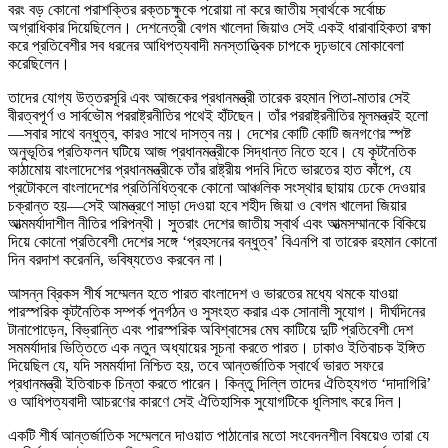
বরং বড় কোনো পরাশক্তির রক্তচক্ষুকে পরোয়া না করে জাতীয় স্বার্থকে সর্বোচ্চ
অগ্রাধিকার দিয়েছিলেন। দেশনেত্রী বেগম খালেদা জিয়াও সেই একই ধারাবাহিকতা রক্ষা
করে প্রতিবেশীর সব ধরনের আধিপত্যবাদী মনস্তাত্ত্বিক চাপকে দৃঢ়ভাবে মোকাবেলা
করেছিলেন।
তাদের যোগ্য উত্তরসূরি এবং আজকের প্রধানমন্ত্রী তারেক রহমান পিতা-মাতার সেই
বীরত্বপূর্ণ ও সার্বভৌম পররাষ্ট্রনীতির পথেই হাঁটছেন। তাঁর পররাষ্ট্রনীতির মূলমন্ত্রই হলো
—সবার সাথে বন্ধুত্ব, কারও সাথে দাসত্ব নয়। দেশের কোটি কোটি জনগণের স্পষ্ট
অনুভূতির প্রতিফলন ঘটিয়ে আজ প্রধানমন্ত্রীকে সিদ্ধান্ত নিতে হবে। যে কূটনৈতিক
কাঠামোয় বাংলাদেশের প্রধানমন্ত্রীকে তাঁর রাষ্ট্রীয় পদবি দিতে ভারতের হাত কাঁপে, যে
প্রটোকলে বাংলাদেশের প্রতিনিধিত্বকে কোনো আঞ্চলিক সংস্থার ছায়ায় ঢেকে দেওয়ার
চক্রান্ত হয়—সেই আমন্ত্রণে সাড়া দেওয়া হবে শহীদ জিয়া ও বেগম খালেদা জিয়ার
আত্মমর্যাদাশীল নীতির পরিপন্থী। সুতরাং দেশের জাতীয় স্বার্থ এবং আত্মসম্মানকে বিকিয়ে
দিয়ে কোনো প্রতিবেশী দেশের সঙ্গে ‘প্রহসনের বন্ধুত্ব’ বিএনপি বা তারেক রহমান কোনো
দিন বরদাশ করেননি, ভবিষ্যতেও করবেন না।
আসন্ন ব্রিকস শীর্ষ সম্মেলন হতে পারত বাংলাদেশ ও ভারতের মধ্যে থমকে যাওয়া
পারস্পরিক কূটনৈতিক সম্পর্ক পুনর্গঠন ও সুসংহত করার এক সোনালী সুযোগ। দীর্ঘদিনের
টানাপোড়েন, বিভ্রান্তি এবং পারস্পরিক অবিশ্বাসের মেঘ কাটিয়ে দুটি প্রতিবেশী দেশ
সমমর্যাদার ভিত্তিতে এক নতুন অধ্যায়ের সূচনা করতে পারত। ঢাকাও ইতিবাচক ইঙ্গিত
দিয়েছিল যে, যদি সমমর্যাদা নিশ্চিত হয়, তবে আন্তর্জাতিক স্বার্থে ভারত সফরে
প্রধানমন্ত্রী ইতিবাচক চিন্তা করতে পারেন। কিন্তু দিল্লি তাদের ঐতিহ্যগত ‘দাদাগিরি’
ও আধিপত্যবাদী আচরণের কারণে সেই ঐতিহাসিক সুযোগটিকে ধূলিসাৎ করে দিল।
একটি শীর্ষ আন্তর্জাতিক সম্মেলনে দাওয়াত পাঠানোর মতো সংবেদনশীল বিষয়েও তারা যে