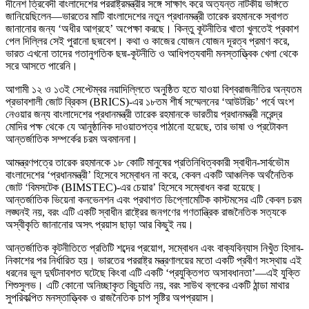
দীনেশ ত্রিবেদী বাংলাদেশের পররাষ্ট্রমন্ত্রীর সঙ্গে সাক্ষাৎ করে অত্যন্ত নাটকীয় ভঙ্গিতে
জানিয়েছিলেন—ভারতের মাটি বাংলাদেশের নতুন প্রধানমন্ত্রী তারেক রহমানকে স্বাগত
জানানোর জন্য ‘অধীর আগ্রহে’ অপেক্ষা করছে। কিন্তু কূটনীতির খাতা খুলতেই প্রকাশ
পেল দিল্লির সেই পুরানো ছদ্মবেশ। কথা ও কাজের যোজন যোজন দূরত্ব প্রমাণ করে,
ভারত এখনো তাদের গতানুগতিক ছদ্ম-কূটনীতি ও আধিপত্যবাদী মনস্তাত্ত্বিক খেলা থেকে
সরে আসতে পারেনি।
আগামী ১২ ও ১৩ই সেপ্টেম্বর নয়াদিল্লিতে অনুষ্ঠিত হতে যাওয়া বিশ্বরাজনীতির অন্যতম
প্রভাবশালী জোট ব্রিকস (BRICS)-এর ১৮তম শীর্ষ সম্মেলনের ‘আউটরিচ’ পর্বে অংশ
নেওয়ার জন্য বাংলাদেশের প্রধানমন্ত্রী তারেক রহমানকে ভারতীয় প্রধানমন্ত্রী নরেন্দ্র
মোদির পক্ষ থেকে যে আনুষ্ঠানিক দাওয়াতপত্র পাঠানো হয়েছে, তার ভাষা ও প্রটোকল
আন্তর্জাতিক সম্পর্কের চরম অবমাননা।
আমন্ত্রণপত্রে তারেক রহমানকে ১৮ কোটি মানুষের প্রতিনিধিত্বকারী স্বাধীন-সার্বভৌম
বাংলাদেশের ‘প্রধানমন্ত্রী’ হিসেবে সম্বোধন না করে, কেবল একটি আঞ্চলিক অর্থনৈতিক
জোট ‘বিমসটেক (BIMSTEC)-এর চেয়ার’ হিসেবে সম্বোধন করা হয়েছে।
আন্তর্জাতিক ভিয়েনা কনভেনশন এবং প্রথাগত ডিপ্লোমেটিক কাস্টমসের এটি কেবল চরম
লঙ্ঘনই নয়, বরং এটি একটি স্বাধীন রাষ্ট্রের জনগণের গণতান্ত্রিক রাজনৈতিক সত্যকে
অস্বীকৃতি জানানোর অসৎ প্রয়াস ছাড়া আর কিছুই নয়।
আন্তর্জাতিক কূটনীতিতে প্রতিটি শব্দের প্রয়োগ, সম্বোধন এবং বাক্যবিন্যাস নিখুঁত হিসাব-
নিকাশের পর নির্ধারিত হয়। ভারতের পররাষ্ট্র মন্ত্রণালয়ের মতো একটি প্রবীণ সংস্থায় এই
ধরনের ভুল দুর্ঘটনাবশত ঘটেছে কিংবা এটি একটি ‘প্রযুক্তিগত অসাবধানতা’—এই যুক্তি
শিশুসুলভ। এটি কোনো অনিচ্ছাকৃত বিচ্যুতি নয়, বরং সাউথ ব্লকের একটি ঠান্ডা মাথার
সুপরিকল্পিত মনস্তাত্ত্বিক ও রাজনৈতিক চাপ সৃষ্টির অপপ্রয়াস।