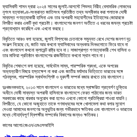
ফ্যাসিবাদী শাসন দ্বারা ২০২৪ সালের জুলাই-আগস্টে শিশুসহ নিরীহ বেসামরিক লোকদের
নৃশংস হত্যাকাণ্ড-সংক্রান্ত জাতিসংঘ প্রতিষ্ঠিত তথ্য অস্বীকার করা পলাতক দোষী
সাব্যস্ত গণহত্যাকারী হাসিনা এবং তার অপরাধী সহযোগীদের ইতিহাসের জোয়ারকে
বিপরীত করার একটি বৃথা প্রচেষ্টা। বাংলাদেশের জনগণ অতীতে এ ধরনের জঘন্য প্রচেষ্টা
প্রত্যাখ্যান করেছিল এবং এখনো করছে।
বিবৃতিতে আরও বলা হয়েছে, জুলাই বিপ্লবের চেতনাকে সমুন্নত রেখে দেশের জনগণ দৃঢ়
সংকল্প নিয়েছে যে, জাতি আর কখনো ফ্যাসিবাদের অন্ধকার দিনগুলোতে ফিরে যাবে না
এবং বাংলাদেশ কখনো ক্লায়েন্ট রাষ্ট্র হবে না। সাজাপ্রাপ্ত গণহত্যাকারী শেখ হাসিনা ও
তার মাফিয়া প্রতিষ্ঠান বাংলাদেশের রাজনীতিতে কখনো স্থান পাবে না।
বিবৃতির শেষাংশে বলা হয়েছে, সার্বভৌম সাম্য, পারস্পরিক শ্রদ্ধা, একে অপরের
অভ্যন্তরীণ বিষয়ে হস্তক্ষেপ না করা এবং জাতীয় মর্যাদার ভিত্তিতে ভারতের সঙ্গে
গঠনমূলক, পারস্পরিক স্বার্থসংশ্লিষ্ট ও দূরদর্শী সম্পর্ক বজায় রাখতে চায় বাংলাদেশ।
দুঃখজনকভাবে, ২০১৩ সালে বাংলাদেশ ও ভারতের মধ্যে স্বাক্ষরিত প্রত্যর্পণ চুক্তির
অধীনে দোষী সাব্যস্ত অপরাধী হাসিনাকে বাংলাদেশে ফেরত পাঠানোর জন্য ভারত
সরকারের কাছে বারবার অনুরোধ করা হলেও এখনো কোনো প্রতিক্রিয়া পাওয়া যায়নি।
বিপরীতে, যে কোনো অজুহাতে তাকে গণমাধ্যমের সঙ্গে খোলামেলা কথা বলার সুযোগ
দেওয়া আমাদের জনগণের অনুভূতির জন্য গভীরভাবে ক্ষতিকর এবং বাংলাদেশ ও ভারতের
মধ্যে সৌহার্দ্যপূর্ণ দ্বিপক্ষীয় সম্পর্কের বিকাশের জন্যও ক্ষতিকর।
কালের আলো/জেএন/এমএসআইপি