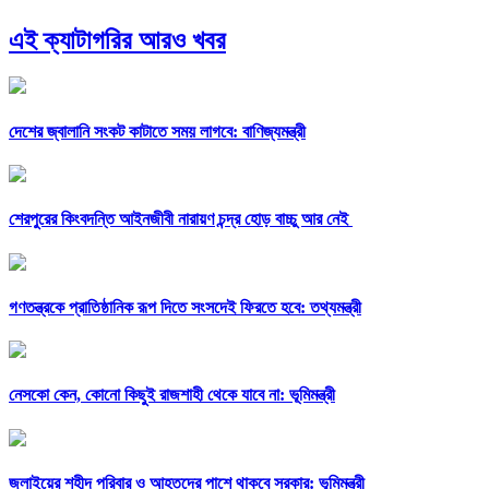
এই ক্যাটাগরির আরও খবর
দেশের জ্বালানি সংকট কাটাতে সময় লাগবে: বাণিজ্যমন্ত্রী
শেরপুরের কিংবদন্তি আইনজীবী নারায়ণ চন্দ্র হোড় বাচ্চু আর নেই
গণতন্ত্রকে প্রাতিষ্ঠানিক রূপ দিতে সংসদেই ফিরতে হবে: তথ্যমন্ত্রী
নেসকো কেন, কোনো কিছুই রাজশাহী থেকে যাবে না: ভূমিমন্ত্রী
জুলাইয়ের শহীদ পরিবার ও আহতদের পাশে থাকবে সরকার: ভূমিমন্ত্রী