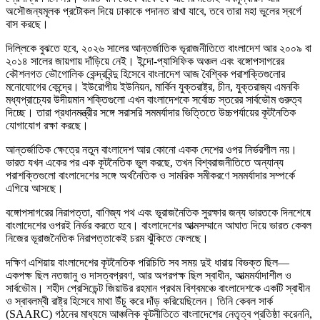
অসৌজন্যমূলক প্রটোকল দিয়ে ঢাকাকে পদানত রাখা যাবে, তবে তারা মহা ভুলের স্বর্গে
বাস করছে।
দিল্লিকে বুঝতে হবে, ২০২৬ সালের আন্তর্জাতিক ভূরাজনীতিতে বাংলাদেশ আর ২০০৯ বা
২০১৪ সালের জায়গায় দাঁড়িয়ে নেই। ইন্দো-প্যাসিফিক অঞ্চল এবং বঙ্গোপসাগরের
কৌশলগত ভৌগোলিক কেন্দ্রবিন্দু হিসেবে বাংলাদেশ আজ বৈশ্বিক পরাশক্তিগুলোর
মনোযোগের কেন্দ্রে। ইউরোপীয় ইউনিয়ন, মার্কিন যুক্তরাষ্ট্র, চীন, যুক্তরাজ্য এমনকি
মধ্যপ্রাচ্যের উদীয়মান শক্তিগুলো এখন বাংলাদেশকে সর্বোচ্চ স্তরের সার্বভৌম গুরুত্ব
দিচ্ছে। তারা প্রধানমন্ত্রীর সঙ্গে সরাসরি সমমর্যাদার ভিত্তিতে উচ্চপর্যায়ের কূটনৈতিক
যোগাযোগ রক্ষা করছে।
আন্তর্জাতিক ক্ষেত্রে নতুন বাংলাদেশ আর কোনো একক দেশের ওপর নির্ভরশীল নয়।
ভারত যখন একের পর এক কূটনৈতিক ভুল করছে, তখন বিশ্বরাজনীতিতে অন্যান্য
পরাশক্তিগুলো বাংলাদেশের সঙ্গে অর্থনৈতিক ও সামরিক সমীকরণে সমমর্যাদার সম্পর্কে
এগিয়ে আসছে।
বঙ্গোপসাগরের নিরাপত্তা, বাণিজ্য পথ এবং ভূরাজনৈতিক সুরক্ষার জন্য ভারতকে দিনশেষে
বাংলাদেশের ওপরই নির্ভর করতে হবে। বাংলাদেশের আত্মসম্মানে আঘাত দিয়ে ভারত কেবল
নিজের ভূরাজনৈতিক নিরাপত্তাকেই চরম ঝুঁকিতে ফেলছে।
দক্ষিণ এশিয়ায় বাংলাদেশের কূটনৈতিক পরিচিতি সব সময় দুই ধারায় বিভক্ত ছিল—
একপক্ষ ছিল নতজানু ও দাসত্বপ্রবণ, আর অপরপক্ষ ছিল স্বাধীন, আত্মমর্যাদাশীল ও
সার্বভৌম। শহীদ প্রেসিডেন্ট জিয়াউর রহমান প্রথম বিশ্বমঞ্চে বাংলাদেশকে একটি স্বাধীন
ও স্বাবলম্বী রাষ্ট্র হিসেবে মাথা উঁচু করে দাঁড় করিয়েছিলেন। তিনি কেবল সার্ক
(SAARC) গঠনের মাধ্যমে আঞ্চলিক কূটনীতিতে বাংলাদেশের নেতৃত্ব প্রতিষ্ঠা করেননি,