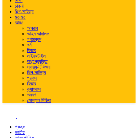
শিক্ষা
চাকরি
শিল্প-সাহিত্য
মতামত
আরও
অপরাধ
আইন আদালত
গণমাধ্যম
ধর্ম
ফিচার
লাইফস্টাইল
তথ্যপ্রযুক্তি
স্বাস্থ্য-চিকিৎসা
শিল্প-সাহিত্য
প্রবাস
ফিচার
ক্যাম্পাস
ভ্রমণ
সোশ্যাল মিডিয়া
প্রচ্ছদ
জাতীয়
আন্তর্জাতিক