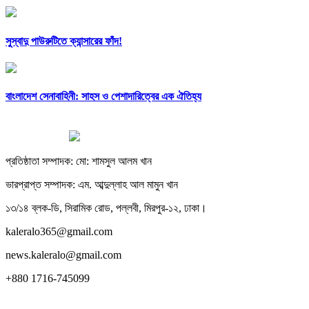
সুস্বাদু পাউরুটিতে ক্যান্সারের ফাঁদ!
বাংলাদেশ সেনাবাহিনী: সাহস ও পেশাদারিত্বের এক ঐতিহ্য
প্রতিষ্ঠাতা সম্পাদক: মো: শামসুল আলম খান
ভারপ্রাপ্ত সম্পাদক: এম. আব্দুল্লাহ আল মামুন খান
১৩/১৪ ব্লক-ডি, সিরামিক রোড, পল্লবী, মিরপুর-১২, ঢাকা।
kaleralo365@gmail.com
news.kaleralo@gmail.com
+880 1716-745099