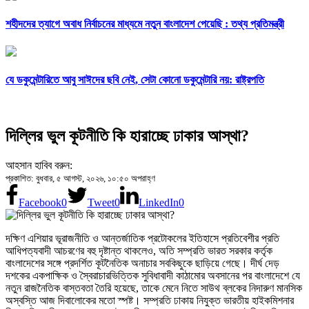
শহীদদের ত্যাগে অবাধ নির্বাচনের মাধ্যমে নতুন বাংলাদেশ পেয়েছি : তথ্য প্রতিমন্ত্রী
যে ডকুমেন্টারিতে আবু সাঈদের ছবি নেই, সেটা কোনো ডকুমেন্টারি নয়: রাষ্ট্রপতি
দিল্লির ভুল কূটনীতি কি হারাচ্ছে ঢাকার আস্থা?
আহসান হাবিব বরুন:
প্রকাশিত: বুধবার, ৫ আগস্ট, ২০২৬, ১০:৫০ অপরাহ্ণ
Facebook
0
Tweet
0
LinkedIn
0
দক্ষিণ এশিয়ার ভূরাজনীতি ও আন্তর্জাতিক প্রটোকলের ইতিহাসে প্রতিবেশীর প্রতি
আধিপত্যবাদী আচরণের বহু দৃষ্টান্ত থাকলেও, অতি সম্প্রতি ভারত সরকার কর্তৃক
বাংলাদেশের সঙ্গে প্রদর্শিত কূটনৈতিক অনাচার সবকিছুকে ছাড়িয়ে গেছে। দীর্ঘ দেড়
দশকের একপাক্ষিক ও স্বৈরাচারভিত্তিক সুবিধাবাদী কাঠামোর অবসানের পর বাংলাদেশে যে
নতুন রাজনৈতিক বাস্তবতা তৈরি হয়েছে, তাকে মেনে নিতে সাউথ ব্লকের নিদারুণ মানসিক
অস্বস্তি আজ দিবালোকের মতো স্পষ্ট। সম্প্রতি ঢাকায় নিযুক্ত ভারতীয় হাইকমিশনার