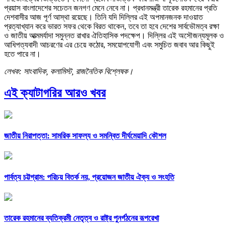
প্রয়াস বাংলাদেশের সচেতন জনগণ মেনে নেবে না। প্রধানমন্ত্রী তারেক রহমানের প্রতি
দেশবাসীর আজ পূর্ণ আস্থা রয়েছে। তিনি যদি দিল্লির এই অপমানজনক দাওয়াত
প্রত্যাখ্যান করে ভারত সফর থেকে বিরত থাকেন, তবে তা হবে দেশের সার্বভৌমত্ব রক্ষা
ও জাতীয় আত্মমর্যাদা সমুন্নত রাখার ঐতিহাসিক পদক্ষেপ। দিল্লির এই অসৌজন্যমূলক ও
আধিপত্যবাদী আচরণের এর চেয়ে কঠোর, সময়োপযোগী এবং সমুচিত জবাব আর কিছুই
হতে পারে না।
লেখক: সাংবাদিক, কলামিস্ট, রাজনৈতিক বিশ্লেষক।
এই ক্যাটাগরির আরও খবর
জাতীয় নিরাপত্তা: সামরিক সাফল্য ও সমন্বিত দীর্ঘমেয়াদি কৌশল
পার্বত্য চট্টগ্রাম: পরিচয় বিতর্ক নয়, প্রয়োজন জাতীয় ঐক্য ও সংহতি
তারেক রহমানের ব্যতিক্রমী নেতৃত্ব ও রাষ্ট্র পুনর্গঠনের রূপরেখা