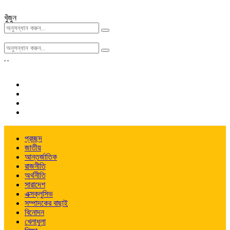
খুঁজুন
,
,
প্রচ্ছদ
জাতীয়
আন্তর্জাতিক
রাজনীতি
অর্থনীতি
সারাদেশ
এক্সক্লুসিভ
সম্পাদকের বাছাই
বিনোদন
খেলাধুলা