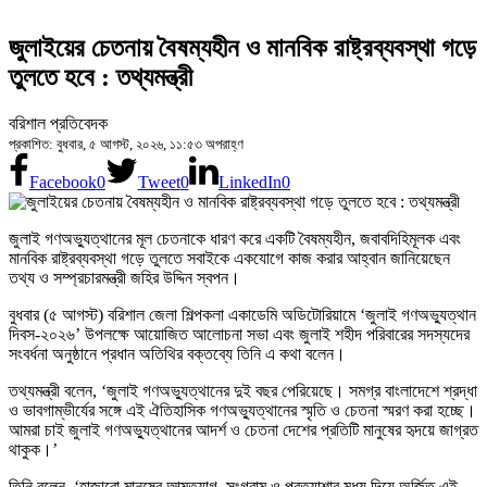
জুলাইয়ের চেতনায় বৈষম্যহীন ও মানবিক রাষ্ট্রব্যবস্থা গড়ে
তুলতে হবে : তথ্যমন্ত্রী
বরিশাল প্রতিবেদক
প্রকাশিত: বুধবার, ৫ আগস্ট, ২০২৬, ১১:৫৩ অপরাহ্ণ
Facebook
0
Tweet
0
LinkedIn
0
জুলাই গণঅভ্যুত্থানের মূল চেতনাকে ধারণ করে একটি বৈষম্যহীন, জবাবদিহিমূলক এবং
মানবিক রাষ্ট্রব্যবস্থা গড়ে তুলতে সবাইকে একযোগে কাজ করার আহ্বান জানিয়েছেন
তথ্য ও সম্প্রচারমন্ত্রী জহির উদ্দিন স্বপন।
বুধবার (৫ আগস্ট) বরিশাল জেলা শিল্পকলা একাডেমি অডিটোরিয়ামে ‘জুলাই গণঅভ্যুত্থান
দিবস-২০২৬’ উপলক্ষে আয়োজিত আলোচনা সভা এবং জুলাই শহীদ পরিবারের সদস্যদের
সংবর্ধনা অনুষ্ঠানে প্রধান অতিথির বক্তব্যে তিনি এ কথা বলেন।
তথ্যমন্ত্রী বলেন, ‘জুলাই গণঅভ্যুত্থানের দুই বছর পেরিয়েছে। সমগ্র বাংলাদেশে শ্রদ্ধা
ও ভাবগাম্ভীর্যের সঙ্গে এই ঐতিহাসিক গণঅভ্যুত্থানের স্মৃতি ও চেতনা স্মরণ করা হচ্ছে।
আমরা চাই জুলাই গণঅভ্যুত্থানের আদর্শ ও চেতনা দেশের প্রতিটি মানুষের হৃদয়ে জাগ্রত
থাকুক।’
তিনি বলেন, ‘হাজারো মানুষের আত্মত্যাগ, সংগ্রাম ও প্রত্যাশার মধ্য দিয়ে অর্জিত এই