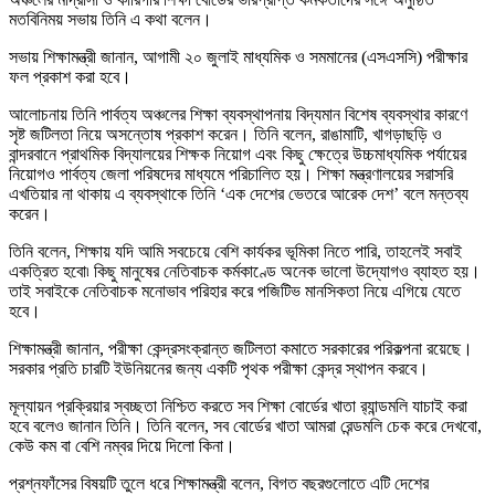
মতবিনিময় সভায় তিনি এ কথা বলেন।
সভায় শিক্ষামন্ত্রী জানান, আগামী ২০ জুলাই মাধ্যমিক ও সমমানের (এসএসসি) পরীক্ষার
ফল প্রকাশ করা হবে।
আলোচনায় তিনি পার্বত্য অঞ্চলের শিক্ষা ব্যবস্থাপনায় বিদ্যমান বিশেষ ব্যবস্থার কারণে
সৃষ্ট জটিলতা নিয়ে অসন্তোষ প্রকাশ করেন। তিনি বলেন, রাঙামাটি, খাগড়াছড়ি ও
বান্দরবানে প্রাথমিক বিদ্যালয়ের শিক্ষক নিয়োগ এবং কিছু ক্ষেত্রে উচ্চমাধ্যমিক পর্যায়ের
নিয়োগও পার্বত্য জেলা পরিষদের মাধ্যমে পরিচালিত হয়। শিক্ষা মন্ত্রণালয়ের সরাসরি
এখতিয়ার না থাকায় এ ব্যবস্থাকে তিনি ‘এক দেশের ভেতরে আরেক দেশ’ বলে মন্তব্য
করেন।
তিনি বলেন, শিক্ষায় যদি আমি সবচেয়ে বেশি কার্যকর ভূমিকা নিতে পারি, তাহলেই সবাই
একত্রিত হবো৷ কিছু মানুষের নেতিবাচক কর্মকাণ্ডে অনেক ভালো উদ্যোগও ব্যাহত হয়।
তাই সবাইকে নেতিবাচক মনোভাব পরিহার করে পজিটিভ মানসিকতা নিয়ে এগিয়ে যেতে
হবে।
শিক্ষামন্ত্রী জানান, পরীক্ষা কেন্দ্রসংক্রান্ত জটিলতা কমাতে সরকারের পরিকল্পনা রয়েছে।
সরকার প্রতি চারটি ইউনিয়নের জন্য একটি পৃথক পরীক্ষা কেন্দ্র স্থাপন করবে।
মূল্যায়ন প্রক্রিয়ার স্বচ্ছতা নিশ্চিত করতে সব শিক্ষা বোর্ডের খাতা র‌্যান্ডমলি যাচাই করা
হবে বলেও জানান তিনি। তিনি বলেন, সব বোর্ডের খাতা আমরা রেন্ডমলি চেক করে দেখবো,
কেউ কম বা বেশি নম্বর দিয়ে দিলো কিনা।
প্রশ্নফাঁসের বিষয়টি তুলে ধরে শিক্ষামন্ত্রী বলেন, বিগত বছরগুলোতে এটি দেশের