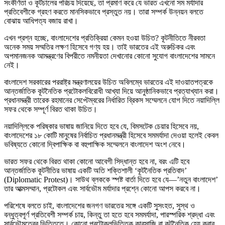
সংকীর্ণতা ও কূটচালের পরিচয় দিয়েছে, তা প্রমাণ করে যে ভারত এখনো সম মর্যাদার
প্রতিবেশীকে গ্রহণ করতে মানসিকভাবে প্রস্তুত নয়। তারা সম্পর্ক উন্নয়ন বলতে
বোঝায় আধিপত্য বজায় রাখা।
এখন প্রশ্ন হচ্ছে, বাংলাদেশের প্রতিক্রিয়া কেমন হওয়া উচিত? কূটনীতিতে নীরবতা
অনেক সময় সম্মতির লক্ষণ হিসেবে গণ্য হয়। তাই ভারতের এই অরুচিকর এবং
অপমানজনক আমন্ত্রণের বিপরীতে নমনীয়তা দেখানোর কোনো সুযোগ বাংলাদেশের সামনে
নেই।
বাংলাদেশ সরকারের পররাষ্ট্র মন্ত্রণালয়ের উচিত অবিলম্বে ভারতের এই দাওয়াতপত্রকে
আন্তর্জাতিক কূটনৈতিক প্রটোকলবিরোধী আখ্যা দিয়ে আনুষ্ঠানিকভাবে প্রত্যাখ্যান করা।
প্রধানমন্ত্রী তারেক রহমানের সেপ্টেম্বরের নির্ধারিত ব্রিকস সম্মেলনে যোগ দিতে নয়াদিল্লি
সফর থেকে সম্পূর্ণ বিরত থাকা উচিত।
নয়াদিল্লিকে পরিষ্কার ভাষায় জানিয়ে দিতে হবে যে, বিমসটেক চেয়ার হিসেবে নয়,
বাংলাদেশের ১৮ কোটি মানুষের নির্বাচিত প্রধানমন্ত্রী হিসেবে সমমর্যাদা দেওয়া হলেই কেবল
ভবিষ্যতে কোনো দ্বিপাক্ষিক বা বহুপাক্ষিক সম্মেলনে বাংলাদেশ অংশ নেবে।
ভারত সফর থেকে বিরত থাকা কোনো আবেগী সিদ্ধান্ত হবে না, বরং এটি হবে
আন্তর্জাতিক কূটনীতির ভাষায় একটি অতি শক্তিশালী ‘কূটনৈতিক প্রতিবাদ’
(Diplomatic Protest)। সাউথ ব্লককে স্পষ্ট বার্তা দিতে হবে যে—’নতুন বাংলাদেশ’
তার আত্মসম্মান, প্রটোকল এবং সার্বভৌম মর্যাদার প্রশ্নে কোনো আপস করবে না।
পরিশেষে বলতে চাই, বাংলাদেশের জনগণ ভারতের সঙ্গে একটি সুসংহত, সুস্থ ও
বন্ধুত্বপূর্ণ প্রতিবেশী সম্পর্ক চায়, কিন্তু তা হতে হবে সমমর্যাদা, পারস্পরিক শ্রদ্ধা এবং
সার্বভৌমত্বের ভিত্তিতে। কোনো প্রটোকলভিত্তিক কারসাজি বা কূটনৈতিক হেয় করার