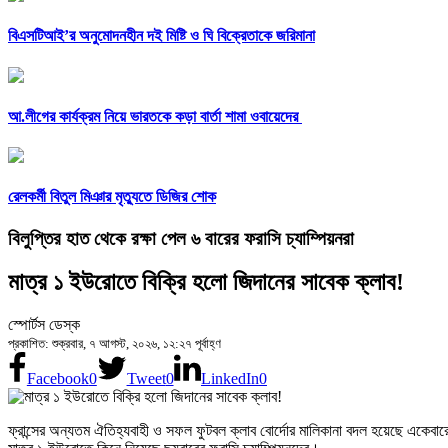
বিএসটিআই’র অনুমোদনহীন দই মিষ্টি ও ঘি বিক্রেতাকে জরিমানা
আ.লীগের কার্যক্রম নিয়ে ভারতকে কড়া বার্তা শামা ওবায়েদের
রেলকর্মী বিতুল মিঞার মৃত্যুতে ডিজির শোক
বিলুপ্তির হাত থেকে রক্ষা পেল ৬ বারের ফরাসি চ্যাম্পিয়নরা
মাত্র ১ ইউরোতে বিক্রি হলো জিদানের সাবেক ক্লাব!
স্পোর্টস ডেস্ক
প্রকাশিত: শুক্রবার, ৭ আগস্ট, ২০২৬, ১২:২৭ পূর্বাহ্ণ
Facebook
0
Tweet
0
LinkedIn
0
ফ্রান্সের অন্যতম ঐতিহ্যবাহী ও সফল ফুটবল ক্লাব বোর্দোর মালিকানা বদল হয়েছে একেবারেই প