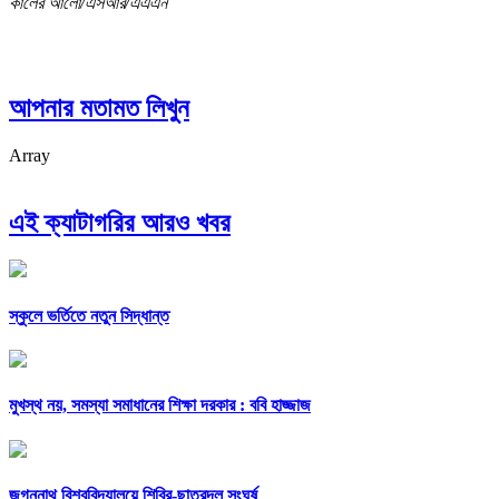
কালের আলো/এসআর/এএএন
আপনার মতামত লিখুন
Array
এই ক্যাটাগরির আরও খবর
স্কুলে ভর্তিতে নতুন সিদ্ধান্ত
মুখস্থ নয়, সমস্যা সমাধানের শিক্ষা দরকার : ববি হাজ্জাজ
জগন্নাথ বিশ্ববিদ্যালয়ে শিবির-ছাত্রদল সংঘর্ষ