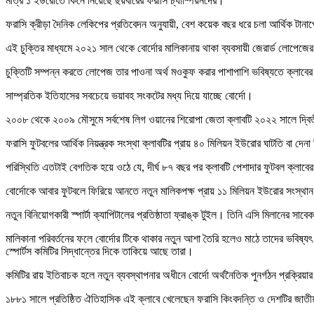
মাত্র ১ ইউরোতে কিনে নিয়েছে ছয়বারের ফরাসি চ্যাম্পিয়নদের।
ফরাসি ক্রীড়া দৈনিক লেকিপের প্রতিবেদন অনুযায়ী, বেশ কয়েক বছর ধরে চলা আর্থিক টানাপো
এই চুক্তির মাধ্যমে ২০২১ সাল থেকে বোর্দোর মালিকানায় থাকা ব্যবসায়ী জেরার্ড লোপে
চুক্তিটি সম্পন্ন করতে লোপেজ তার পাওনা অর্থ মওকুফ করার পাশাপাশি ভবিষ্যতে ক্লাবের 
সাম্প্রতিক ইতিহাসের সবচেয়ে ভয়াবহ সংকটের মধ্য দিয়ে যাচ্ছে বোর্দো।
২০০৮ থেকে ২০০৯ মৌসুমে সর্বশেষ লিগ ওয়ানের শিরোপা জেতা ক্লাবটি ২০২২ সালে দ্বিত
ফরাসি ফুটবলের আর্থিক নিয়ন্ত্রক সংস্থা ক্লাবটির প্রায় ৪০ মিলিয়ন ইউরোর ঘাটতি বা দেন
পরিস্থিতি এতটাই বেগতিক হয়ে ওঠে যে, দীর্ঘ ৮৭ বছর পর ক্লাবটি পেশাদার ফুটবল ক্লাব
বোর্দোকে আবার ফুটবলে ফিরিয়ে আনতে নতুন মালিকপক্ষ প্রায় ১১ মিলিয়ন ইউরোর সংস্থান করে
নতুন বিনিয়োগকারী স্পার্টা ক্যাপিটালের প্রতিষ্ঠাতা ফ্রাঙ্ক টুইল। তিনি এসি মিলানের সাব
মালিকানা পরিবর্তনের ফলে বোর্দোর টিকে থাকার নতুন আশা তৈরি হলেও মাঠে তাদের ভবিষ্
স্পোর্টস কমিটির সিদ্ধান্তের দিকে তাকিয়ে আছে তারা।
কমিটির রায় ইতিবাচক হলে নতুন ব্যবস্থাপনার অধীনে বোর্দো অর্থনৈতিক পুনর্গঠন প্রক্রি
১৮৮১ সালে প্রতিষ্ঠিত ঐতিহাসিক এই ক্লাবে খেলেছেন ফরাসি কিংবদন্তি ও দেশটির জাতীয় 