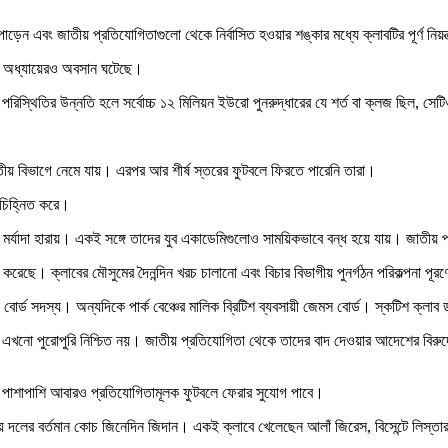
ড়েন এবং জাতীয় প্রতিযোগিতাগুলো থেকে নির্বাসিত হওয়ার শঙ্কার মধ্যে ক্লাবটির পূর্ণ নিয়
জের অধ্যায়েরও অবসান ঘটেছে।
পরিস্থিতির উন্নতি হলে সর্বোচ্চ ১২ মিলিয়ন ইউরো পুনরুদ্ধারের যে শর্ত বা ক্লজ ছিল, সে
ীয় বিভাগে নেমে যায়। এরপর আর শীর্ষ স্তরের ফুটবলে ফিরতে পারেনি তারা।
া চিহ্নিত করে।
ের মর্যাদা হারায়। একই সঙ্গে তাদের যুব একাডেমিগুলোও সাময়িকভাবে বন্ধ হয়ে যায়। জাতী
ছে। ক্লাবের মৌসুমের দৈনন্দিন খরচ চালানো এবং বিচার বিভাগীয় পুনর্গঠন পরিকল্পনা পূরণে
েক বোর্ড সদস্য। অন্যদিকে পার্ক বেঞ্চের মালিক ব্রিটিশ ব্যবসায়ী জেমস বোর্ড। স্কটিশ ক্লা
যৎ এখনো পুরোপুরি নিশ্চিত নয়। জাতীয় প্রতিযোগিতা থেকে তাদের বাদ দেওয়ার আদেশের বিরুদ
য়ার পাশাপাশি আবারও প্রতিযোগিতামূলক ফুটবলে ফেরার সুযোগ পাবে।
দলের বর্তমান কোচ জিনেদিন জিদান। একই ক্লাবে খেলেছেন আলাঁ জিরেস, বিসেন্টে লিস্তারাজ