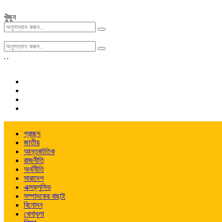
খুঁজুন
,
,
প্রচ্ছদ
জাতীয়
আন্তর্জাতিক
রাজনীতি
অর্থনীতি
সারাদেশ
এক্সক্লুসিভ
সম্পাদকের বাছাই
বিনোদন
খেলাধুলা