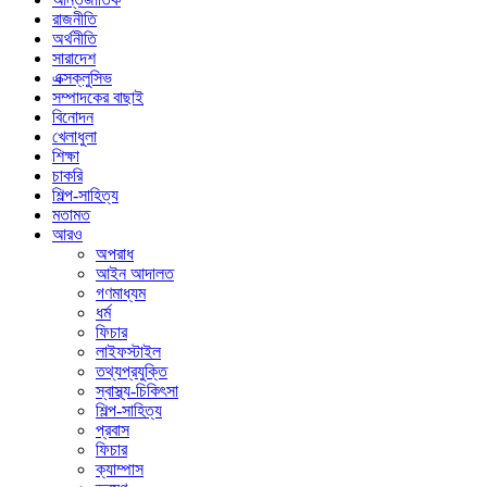
রাজনীতি
অর্থনীতি
সারাদেশ
এক্সক্লুসিভ
সম্পাদকের বাছাই
বিনোদন
খেলাধুলা
শিক্ষা
চাকরি
শিল্প-সাহিত্য
মতামত
আরও
অপরাধ
আইন আদালত
গণমাধ্যম
ধর্ম
ফিচার
লাইফস্টাইল
তথ্যপ্রযুক্তি
স্বাস্থ্য-চিকিৎসা
শিল্প-সাহিত্য
প্রবাস
ফিচার
ক্যাম্পাস