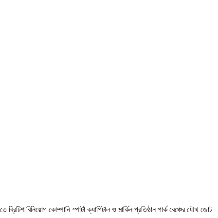
িটিশ বিনিয়োগ কোম্পানি স্পার্টা ক্যাপিটাল ও মার্কিন প্রতিষ্ঠান পার্ক বেঞ্চের যৌথ জোট