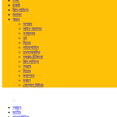
শিক্ষা
চাকরি
শিল্প-সাহিত্য
মতামত
আরও
অপরাধ
আইন আদালত
গণমাধ্যম
ধর্ম
ফিচার
লাইফস্টাইল
তথ্যপ্রযুক্তি
স্বাস্থ্য-চিকিৎসা
শিল্প-সাহিত্য
প্রবাস
ফিচার
ক্যাম্পাস
ভ্রমণ
সোশ্যাল মিডিয়া
প্রচ্ছদ
জাতীয়
আন্তর্জাতিক