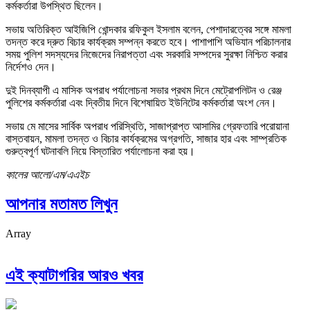
কর্মকর্তারা উপস্থিত ছিলেন।
সভায় অতিরিক্ত আইজিপি খোন্দকার রফিকুল ইসলাম বলেন, পেশাদারত্বের সঙ্গে মামলা
তদন্ত করে দ্রুত বিচার কার্যক্রম সম্পন্ন করতে হবে। পাশাপাশি অভিযান পরিচালনার
সময় পুলিশ সদস্যদের নিজেদের নিরাপত্তা এবং সরকারি সম্পদের সুরক্ষা নিশ্চিত করার
নির্দেশও দেন।
দুই দিনব্যাপী এ মাসিক অপরাধ পর্যালোচনা সভার প্রথম দিনে মেট্রোপলিটন ও রেঞ্জ
পুলিশের কর্মকর্তারা এবং দ্বিতীয় দিনে বিশেষায়িত ইউনিটের কর্মকর্তারা অংশ নেন।
সভায় মে মাসের সার্বিক অপরাধ পরিস্থিতি, সাজাপ্রাপ্ত আসামির গ্রেফতারি পরোয়ানা
বাস্তবায়ন, মামলা তদন্ত ও বিচার কার্যক্রমের অগ্রগতি, সাজার হার এবং সাম্প্রতিক
গুরুত্বপূর্ণ ঘটনাবলি নিয়ে বিস্তারিত পর্যালোচনা করা হয়।
কালের আলো/এম/এএইচ
আপনার মতামত লিখুন
Array
এই ক্যাটাগরির আরও খবর