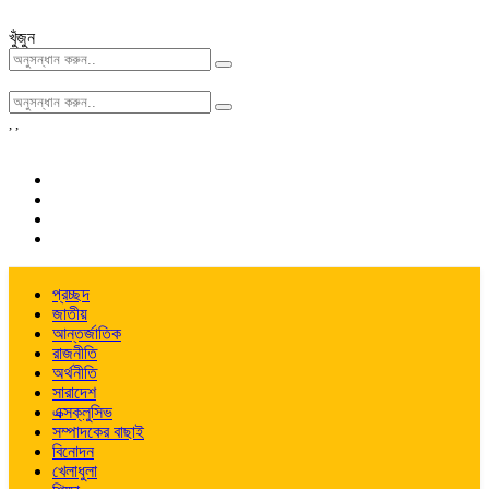
খুঁজুন
,
,
প্রচ্ছদ
জাতীয়
আন্তর্জাতিক
রাজনীতি
অর্থনীতি
সারাদেশ
এক্সক্লুসিভ
সম্পাদকের বাছাই
বিনোদন
খেলাধুলা