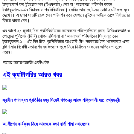
টাস্কফোর্স ফর ইন্টারোগেশন (টিএফআই) সেল বা ‘আয়নাঘর’ পরিদর্শন করেন
ট্রাইব্যুনাল-১-এর বিচারক ও প্রসিকিউটররা। সেদিন তারা ছোট-বড় মোট ২৯টি কক্ষ ঘুরে
দেখেন। এ ছাড়া সাতটি ডেথ সেল পরিদর্শন করে সেখানে বন্দিদের আটকে রেখে নির্যাতনের
বিষয়ে ধারণা নেন।
এর আগে ২১ জুলাই চিফ প্রসিকিউটরের আবেদনের পরিপ্রেক্ষিতে র‍্যাব, ডিজিএফআই ও
গোয়েন্দা পুলিশের (ডিবি) গোপন বন্দিশালা বা ‘আয়নাঘর’ পরিদর্শনের সিদ্ধান্ত নেন
ট্রাইব্যুনাল-১। ওই দিন চিফ প্রসিকিউটর আওয়ামী লীগ সরকারের টানা শাসনামলে এসব
বন্দিশালায় বিরোধী মতাদর্শের ব্যক্তিদের তুলে নিয়ে নির্যাতন ও গুমের অভিযোগ তুলে
ধরেন।
কালের আলো/আরডি/এমডিএইচ
এই ক্যাটাগরির আরও খবর
স্বাধীন গণমাধ্যম প্রতিষ্ঠার মধ্য দিয়েই গণতন্ত্র আরও শক্তিশালী হয়: তথ্যমন্ত্রী
আ.লীগের কার্যক্রম নিয়ে ভারতকে কড়া বার্তা শামা ওবায়েদের