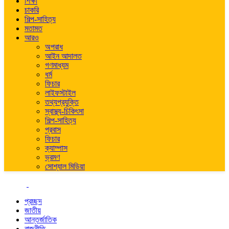
শিক্ষা
চাকরি
শিল্প-সাহিত্য
মতামত
আরও
অপরাধ
আইন আদালত
গণমাধ্যম
ধর্ম
ফিচার
লাইফস্টাইল
তথ্যপ্রযুক্তি
স্বাস্থ্য-চিকিৎসা
শিল্প-সাহিত্য
প্রবাস
ফিচার
ক্যাম্পাস
ভ্রমণ
সোশ্যাল মিডিয়া
প্রচ্ছদ
জাতীয়
আন্তর্জাতিক
রাজনীতি