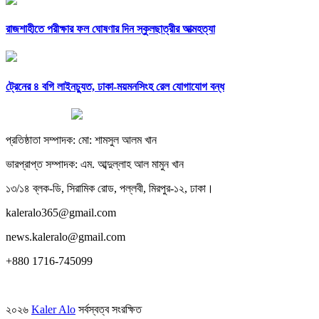
রাজশাহীতে পরীক্ষার ফল ঘোষণার দিন স্কুলছাত্রীর আত্মহত্যা
ট্রেনের ৪ বগি লাইনচ্যুত, ঢাকা-ময়মনসিংহ রেল যোগাযোগ বন্ধ
প্রতিষ্ঠাতা সম্পাদক: মো: শামসুল আলম খান
ভারপ্রাপ্ত সম্পাদক: এম. আব্দুল্লাহ আল মামুন খান
১৩/১৪ ব্লক-ডি, সিরামিক রোড, পল্লবী, মিরপুর-১২, ঢাকা।
kaleralo365@gmail.com
news.kaleralo@gmail.com
+880 1716-745099
২০২৬
Kaler Alo
সর্বস্বত্ব সংরক্ষিত