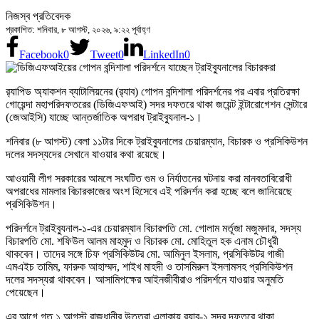
নিজস্ব প্রতিবেদক
প্রকাশিত: শনিবার, ৮ আগস্ট, ২০২৬, ৯:২২ পূর্বাহ্ণ
Facebook
0
Tweet
0
LinkedIn
0
র‍্যাপিড অ্যাকশন ব্যাটালিয়নের (র‍্যাব) গোপন বন্দিশালা পরিদর্শনের পর এবার প্রতিরক্ষা
গোয়েন্দা মহাপরিদফতরের (ডিজিএফআই) সদর দফতরে থাকা জয়েন্ট ইন্টারোগেশন সেন্টারে
(জেআইসি) যাচ্ছে আন্তর্জাতিক অপরাধ ট্রাইব্যুনাল-১।
শনিবার (৮ আগস্ট) বেলা ১১টার দিকে ট্রাইব্যুনালের চেয়ারম্যান, বিচারক ও প্রসিকিউশন
দলের সদস্যদের সেখানে যাওয়ার কথা রয়েছে।
আওয়ামী লীগ সরকারের আমলে সংঘটিত গুম ও নির্যাতনের ঘটনায় করা মানবতাবিরোধী
অপরাধের মামলার বিচারকাজের অংশ হিসেবে এই পরিদর্শন করা হচ্ছে বলে জানিয়েছে
প্রসিকিউশন।
পরিদর্শনে ট্রাইব্যুনাল-১-এর চেয়ারম্যান বিচারপতি মো. গোলাম মর্তূজা মজুমদার, সদস্য
বিচারপতি মো. শফিউল আলম মাহমুদ ও বিচারক মো. মোহিতুল হক এনাম চৌধুরী
থাকবেন। তাদের সঙ্গে চিফ প্রসিকিউটর মো. আমিনুল ইসলাম, প্রসিকিউটর গাজী
এমএইচ তামিম, ফারুক আহাম্মদ, শাইখ মাহদী ও তাসমিরুল ইসলামসহ প্রসিকিউশন
দলের সদস্যরা থাকবেন। আসামিপক্ষের আইনজীবীরাও পরিদর্শনে যাওয়ার অনুমতি
পেয়েছেন।
এর আগে গত ১ আগস্ট রাজধানীর উত্তরা এলাকায় র‍্যাব-১ সদর দফতরে থাকা