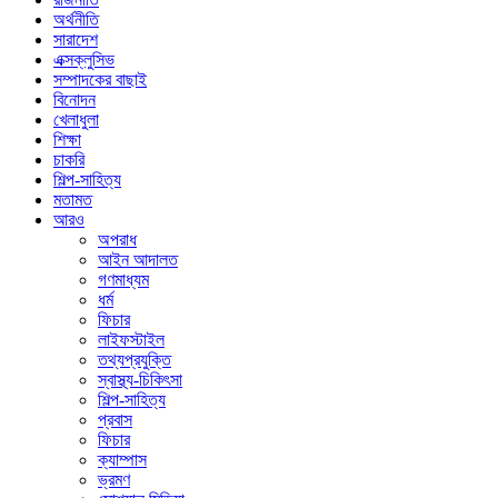
অর্থনীতি
সারাদেশ
এক্সক্লুসিভ
সম্পাদকের বাছাই
বিনোদন
খেলাধুলা
শিক্ষা
চাকরি
শিল্প-সাহিত্য
মতামত
আরও
অপরাধ
আইন আদালত
গণমাধ্যম
ধর্ম
ফিচার
লাইফস্টাইল
তথ্যপ্রযুক্তি
স্বাস্থ্য-চিকিৎসা
শিল্প-সাহিত্য
প্রবাস
ফিচার
ক্যাম্পাস
ভ্রমণ