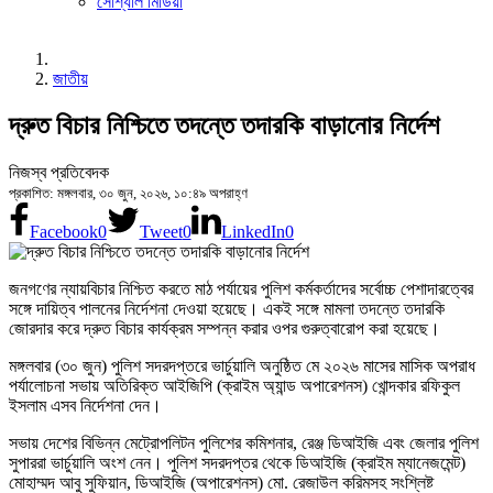
সোশ্যাল মিডিয়া
জাতীয়
দ্রুত বিচার নিশ্চিতে তদন্তে তদারকি বাড়ানোর নির্দেশ
নিজস্ব প্রতিবেদক
প্রকাশিত: মঙ্গলবার, ৩০ জুন, ২০২৬, ১০:৪৯ অপরাহ্ণ
Facebook
0
Tweet
0
LinkedIn
0
জনগণের ন্যায়বিচার নিশ্চিত করতে মাঠ পর্যায়ের পুলিশ কর্মকর্তাদের সর্বোচ্চ পেশাদারত্বের
সঙ্গে দায়িত্ব পালনের নির্দেশনা দেওয়া হয়েছে। একই সঙ্গে মামলা তদন্তে তদারকি
জোরদার করে দ্রুত বিচার কার্যক্রম সম্পন্ন করার ওপর গুরুত্বারোপ করা হয়েছে।
মঙ্গলবার (৩০ জুন) পুলিশ সদরদপ্তরে ভার্চুয়ালি অনুষ্ঠিত মে ২০২৬ মাসের মাসিক অপরাধ
পর্যালোচনা সভায় অতিরিক্ত আইজিপি (ক্রাইম অ্যান্ড অপারেশনস) খোন্দকার রফিকুল
ইসলাম এসব নির্দেশনা দেন।
সভায় দেশের বিভিন্ন মেট্রোপলিটন পুলিশের কমিশনার, রেঞ্জ ডিআইজি এবং জেলার পুলিশ
সুপাররা ভার্চুয়ালি অংশ নেন। পুলিশ সদরদপ্তর থেকে ডিআইজি (ক্রাইম ম্যানেজমেন্ট)
মোহাম্মদ আবু সুফিয়ান, ডিআইজি (অপারেশনস) মো. রেজাউল করিমসহ সংশ্লিষ্ট