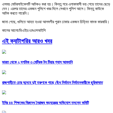
এসময় মোটরসাইকেলটি আটকও করা হয়। কিন্তু পরে এলাকাবাসী ভয় পেয়ে তাদের ছেড়ে
দেন। এরপর তাদের একজন পুলিশে খবর দিলে সেখানে ‍পুলিশ আসে। কিন্তু কাউকে
আটক করতে পারেনি।
জানা গেছে, গুলিতে আহত হওয়া আলমগীর ‍পুরান ঢাকার একজন চিহ্নিত মাদক কারবারি।
কালের আলো/ডিএইচ/এমএসআইপি
এই ক্যাটাগরির আরও খবর
ভারত থেকে ২ দশমিক ৩ মেট্রিক টন টিয়ার গ্যাস আমদানি
রাজশাহীতে চোর সন্দেহে দুই তরুণকে গাছে বেঁধে নির্যাতন নির্যাতনকারীকে ছুরিকাঘাত
ইবির ৪৪ শিক্ষকের বিরুদ্ধে নৈরাজ্য ষড়যন্ত্রের অভিযোগ তদন্তে কমিটি