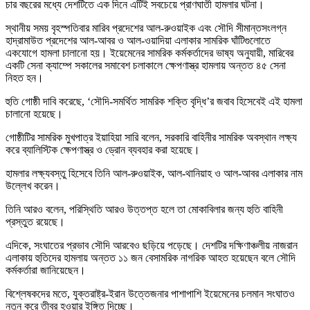
চার বছরের মধ্যে দেশটিতে এক দিনে এটিই সবচেয়ে প্রাণঘাতী হামলার ঘটনা।
স্থানীয় সময় বৃহস্পতিবার মারিব প্রদেশের আল-রুওয়াইক এবং সৌদি সীমান্তসংলগ্ন
হাদ্রামাউত প্রদেশের আল-আবর ও আল-ওয়াদিয়া এলাকার সামরিক ঘাঁটিগুলোতে
একযোগে হামলা চালানো হয়। ইয়েমেনের সামরিক কর্মকর্তাদের ভাষ্য অনুযায়ী, মারিবের
একটি সেনা ক্যাম্পে সকালের সমাবেশ চলাকালে ক্ষেপণাস্ত্র হামলায় অন্তত ৪৫ সেনা
নিহত হন।
হুতি গোষ্ঠী দাবি করেছে, ‘সৌদি-সমর্থিত সামরিক শক্তি বৃদ্ধি’র জবাব হিসেবেই এই হামলা
চালানো হয়েছে।
গোষ্ঠীটির সামরিক মুখপাত্র ইয়াহিয়া সারি বলেন, সরকারি বাহিনীর সামরিক অবস্থান লক্ষ্য
করে ব্যালিস্টিক ক্ষেপণাস্ত্র ও ড্রোন ব্যবহার করা হয়েছে।
হামলার লক্ষ্যবস্তু হিসেবে তিনি আল-রুওয়াইক, আল-থানিয়াহ ও আল-আবর এলাকার নাম
উল্লেখ করেন।
তিনি আরও বলেন, পরিস্থিতি আরও উত্তপ্ত হলে তা মোকাবিলার জন্য হুতি বাহিনী
প্রস্তুত রয়েছে।
এদিকে, সংঘাতের প্রভাব সৌদি আরবেও ছড়িয়ে পড়েছে। দেশটির দক্ষিণাঞ্চলীয় নাজরান
এলাকায় হুতিদের হামলায় অন্তত ১১ জন বেসামরিক নাগরিক আহত হয়েছেন বলে সৌদি
কর্মকর্তারা জানিয়েছেন।
বিশ্লেষকদের মতে, যুক্তরাষ্ট্র-ইরান উত্তেজনার পাশাপাশি ইয়েমেনের চলমান সংঘাতও
নতুন করে তীব্র হওয়ার ইঙ্গিত দিচ্ছে।