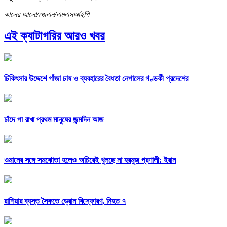
কালের আলো/জেএন/এমএসআইপি
এই ক্যাটাগরির আরও খবর
চিকিৎসার উদ্দেশে গাঁজা চাষ ও ব্যবহারের বৈধতা নেপালের গণ্ডকী প্রদেশের
চাঁদে পা রাখা প্রথম মানুষের জন্মদিন আজ
ওমানের সঙ্গে সমঝোতা হলেও অচিরেই খুলছে না হরমুজ প্রণালী: ইরান
রাশিয়ার ব্যস্ত সৈকতে ড্রোন বিস্ফোরণ, নিহত ৭