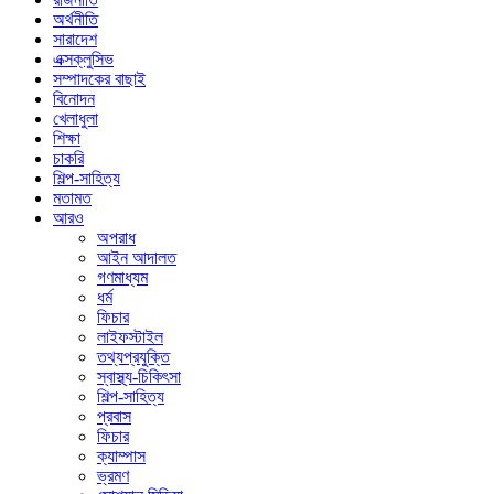
অর্থনীতি
সারাদেশ
এক্সক্লুসিভ
সম্পাদকের বাছাই
বিনোদন
খেলাধুলা
শিক্ষা
চাকরি
শিল্প-সাহিত্য
মতামত
আরও
অপরাধ
আইন আদালত
গণমাধ্যম
ধর্ম
ফিচার
লাইফস্টাইল
তথ্যপ্রযুক্তি
স্বাস্থ্য-চিকিৎসা
শিল্প-সাহিত্য
প্রবাস
ফিচার
ক্যাম্পাস
ভ্রমণ