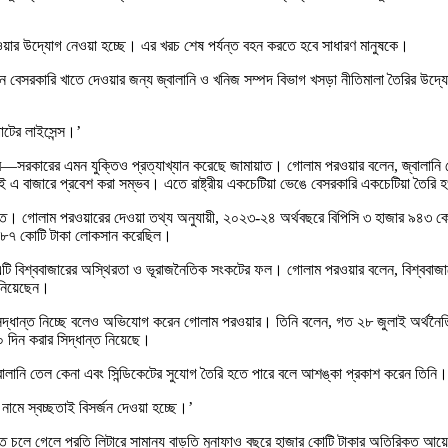
ে দেওয়ার উদ্যোগ নেওয়া হচ্ছে। এর খরচ শেষ পর্যন্ত বহন করতে হবে সাধারণ মানুষকে।
েসরকারি খাতে দেওয়ার জন্য জ্বালানি ও খনিজ সম্পদ বিভাগ খসড়া নীতিমালা তৈরির উদ্যোগ
পাটের লাইসেন্স।’
কারের এমন যুক্তিও প্রত্যাখ্যান করেছে জামায়াত। গোলাম পরওয়ার বলেন, জ্বালানি তেলের ব্
্ষেই এ বাজারে প্রবেশ করা সম্ভব। এতে রাষ্ট্রীয় একচেটিয়া ভেঙে বেসরকারি একচেটিয়া তৈর
মায়াত। গোলাম পরওয়ারের দেওয়া তথ্য অনুযায়ী, ২০২৩-২৪ অর্থবছরে বিপিসি ৩ হাজার ৯৪৩
র ৮৭ কোটি টাকা লোকসান করেছিল।
 বরং এটি বিশ্ববাজারের অস্থিরতা ও ভূরাজনৈতিক সংকটের ফল। গোলাম পরওয়ার বলেন, বিশ্বব
জানিয়েছেন।
িদ্ধান্ত নিচ্ছে বলেও অভিযোগ করেন গোলাম পরওয়ার। তিনি বলেন, গত ২৮ জুলাই অর্থনৈতিক
০ দিন করার সিদ্ধান্ত নিয়েছে।
ালানি তেল কেনা এবং সিন্ডিকেটের সুযোগ তৈরি হতে পারে বলে আশঙ্কা প্রকাশ করেন তিনি।
নামে স্বচ্ছতাই বিসর্জন দেওয়া হচ্ছে।’
হাতে চলে গেলে প্রতি লিটারে সামান্য বাড়তি মুনাফাও বছরে হাজার কোটি টাকার অতিরিক্ত আ