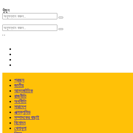
খুঁজুন
,
,
প্রচ্ছদ
জাতীয়
আন্তর্জাতিক
রাজনীতি
অর্থনীতি
সারাদেশ
এক্সক্লুসিভ
সম্পাদকের বাছাই
বিনোদন
খেলাধুলা