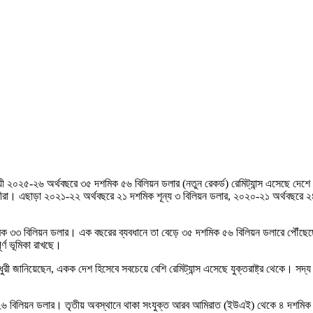
দ্য বিদায়ী ২০২৫-২৬ অর্থবছরে ৩৫ দশমিক ৫৬ বিলিয়ন ডলার (নতুন রেকর্ড) রেমিট্যান্স এস
াসীরা। এছাড়া ২০২১-২২ অর্থবছরে ২১ দশমিক শূন্য ৩ বিলিয়ন ডলার, ২০২০-২১ অর্থবছরে
মিক ৩৩ বিলিয়ন ডলার। এক বছরের ব্যবধানে তা বেড়ে ৩৫ দশমিক ৫৬ বিলিয়ন ডলারে পৌঁছেছে, 
ূর্ণ ভূমিকা রাখছে।
ুরী জানিয়েছেন, একক দেশ হিসেবে সবচেয়ে বেশি রেমিট্যান্স এসেছে যুক্তরাষ্ট্র থেকে। সদ্য
িক ২৬ বিলিয়ন ডলার। তৃতীয় অবস্থানে থাকা সংযুক্ত আরব আমিরাত (ইউএই) থেকে ৪ দশম