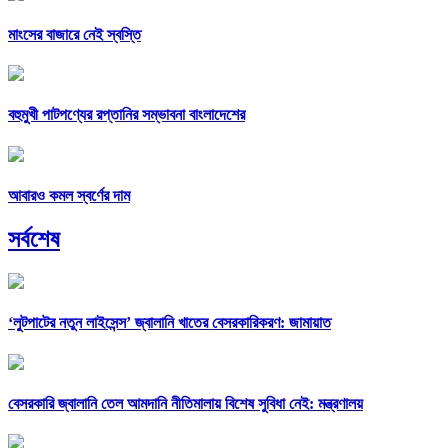
মাংসের বাজারে নেই স্বস্তি
বহুমুখী পাটপণ্যের রপ্তানির সম্ভাবনা বাংলাদেশের
আবারও কমল স্বর্ণের দাম
সর্বশেষ
‘লুটপাটের নতুন লাইসেন্স’ জ্বালানি খাতের বেসরকারিকরণ: জামায়াত
বেসরকারি জ্বালানি তেল আমদানি নীতিমালায় বিশেষ সুবিধা নেই: মন্ত্রণালয়