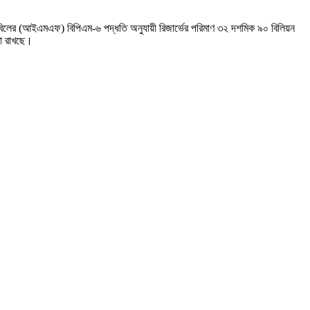
া তহবিলের (আইএমএফ) বিপিএম-৬ পদ্ধতি অনুযায়ী রিজার্ভের পরিমাণ ৩২ দশমিক ৯০ বিলিয়ন
িকা রাখছে।