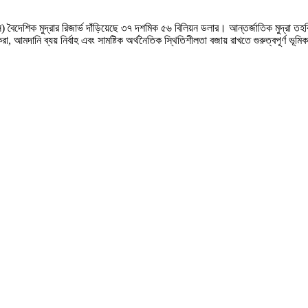
গ্রস) বৈদেশিক মুদ্রার রিজার্ভ দাঁড়িয়েছে ৩৭ দশমিক ৫৬ বিলিয়ন ডলার। আন্তর্জাতিক মুদ্র
করা, আমদানি ব্যয় নির্বাহ এবং সামষ্টিক অর্থনৈতিক স্থিতিশীলতা বজায় রাখতে গুরুত্বপূর্ণ ভূম