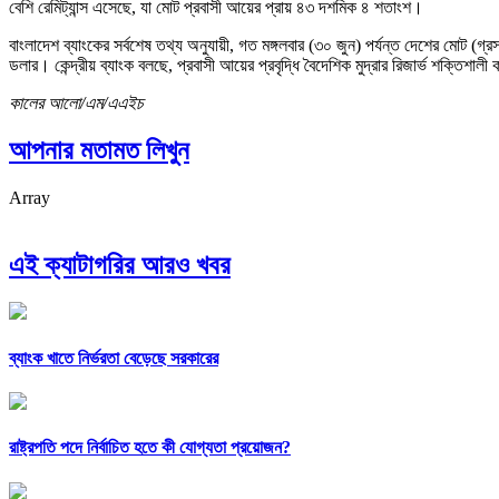
বেশি রেমিট্যান্স এসেছে, যা মোট প্রবাসী আয়ের প্রায় ৪৩ দশমিক ৪ শতাংশ।
বাংলাদেশ ব্যাংকের সর্বশেষ তথ্য অনুযায়ী, গত মঙ্গলবার (৩০ জুন) পর্যন্ত দেশের মোট (
ডলার। কেন্দ্রীয় ব্যাংক বলছে, প্রবাসী আয়ের প্রবৃদ্ধি বৈদেশিক মুদ্রার রিজার্ভ শক্তিশালী 
কালের আলো/এম/এএইচ
আপনার মতামত লিখুন
Array
এই ক্যাটাগরির আরও খবর
ব্যাংক খাতে নির্ভরতা বেড়েছে সরকারের
রাষ্ট্রপতি পদে নির্বাচিত হতে কী যোগ্যতা প্রয়োজন?