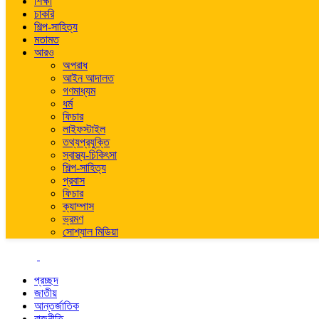
শিক্ষা
চাকরি
শিল্প-সাহিত্য
মতামত
আরও
অপরাধ
আইন আদালত
গণমাধ্যম
ধর্ম
ফিচার
লাইফস্টাইল
তথ্যপ্রযুক্তি
স্বাস্থ্য-চিকিৎসা
শিল্প-সাহিত্য
প্রবাস
ফিচার
ক্যাম্পাস
ভ্রমণ
সোশ্যাল মিডিয়া
প্রচ্ছদ
জাতীয়
আন্তর্জাতিক
রাজনীতি