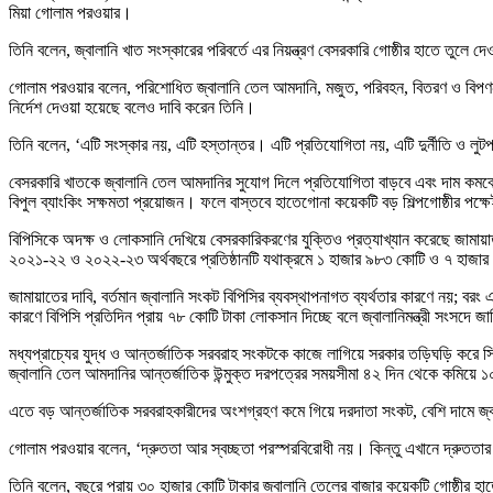
মিয়া গোলাম পরওয়ার।
তিনি বলেন, জ্বালানি খাত সংস্কারের পরিবর্তে এর নিয়ন্ত্রণ বেসরকারি গোষ্ঠীর হাতে তুল
গোলাম পরওয়ার বলেন, পরিশোধিত জ্বালানি তেল আমদানি, মজুত, পরিবহন, বিতরণ ও বিপণন ব
নির্দেশ দেওয়া হয়েছে বলেও দাবি করেন তিনি।
তিনি বলেন, ‘এটি সংস্কার নয়, এটি হস্তান্তর। এটি প্রতিযোগিতা নয়, এটি দুর্নীতি ও লুট
বেসরকারি খাতকে জ্বালানি তেল আমদানির সুযোগ দিলে প্রতিযোগিতা বাড়বে এবং দাম কমবে—সর
বিপুল ব্যাংকিং সক্ষমতা প্রয়োজন। ফলে বাস্তবে হাতেগোনা কয়েকটি বড় শিল্পগোষ্ঠীর পক
বিপিসিকে অদক্ষ ও লোকসানি দেখিয়ে বেসরকারিকরণের যুক্তিও প্রত্যাখ্যান করেছে জা
২০২১-২২ ও ২০২২-২৩ অর্থবছরে প্রতিষ্ঠানটি যথাক্রমে ১ হাজার ৯৮৩ কোটি ও ৭ হাজা
জামায়াতের দাবি, বর্তমান জ্বালানি সংকট বিপিসির ব্যবস্থাপনাগত ব্যর্থতার কারণে নয়;
কারণে বিপিসি প্রতিদিন প্রায় ৭৮ কোটি টাকা লোকসান দিচ্ছে বলে জ্বালানিমন্ত্রী সংসদে 
মধ্যপ্রাচ্যের যুদ্ধ ও আন্তর্জাতিক সরবরাহ সংকটকে কাজে লাগিয়ে সরকার তড়িঘড়ি করে স
জ্বালানি তেল আমদানির আন্তর্জাতিক উন্মুক্ত দরপত্রের সময়সীমা ৪২ দিন থেকে কমিয়ে ১
এতে বড় আন্তর্জাতিক সরবরাহকারীদের অংশগ্রহণ কমে গিয়ে দরদাতা সংকট, বেশি দামে জ্ব
গোলাম পরওয়ার বলেন, ‘দ্রুততা আর স্বচ্ছতা পরস্পরবিরোধী নয়। কিন্তু এখানে দ্রুততার 
তিনি বলেন, বছরে প্রায় ৩০ হাজার কোটি টাকার জ্বালানি তেলের বাজার কয়েকটি গোষ্ঠীর 