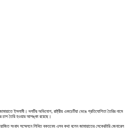
জামায়াতে ইসলামী। দলটির অভিযোগ, রাষ্ট্রীয় একচেটিয়া ভেঙে প্রতিযোগিতা তৈরির নামে
্যয়ের চাপ তৈরি হওয়ার আশঙ্কা রয়েছে।
ে আয়োজিত সংবাদ সম্মেলনে লিখিত বক্তব্যে এসব কথা বলেন জামায়াতের সেক্রেটারি জেনারেল