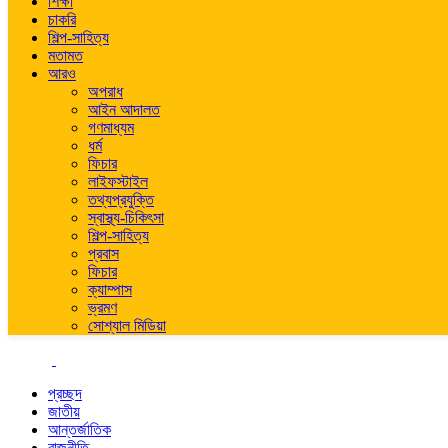
শিক্ষা
চাকরি
শিল্প-সাহিত্য
মতামত
আরও
অপরাধ
আইন আদালত
গণমাধ্যম
ধর্ম
ফিচার
লাইফস্টাইল
তথ্যপ্রযুক্তি
স্বাস্থ্য-চিকিৎসা
শিল্প-সাহিত্য
প্রবাস
ফিচার
ক্যাম্পাস
ভ্রমণ
সোশ্যাল মিডিয়া
প্রচ্ছদ
জাতীয়
আন্তর্জাতিক
রাজনীতি