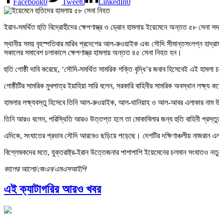
Facebook
0
Tweet
0
LinkedIn
0
ইরান-সমর্থিত হুতি বিদ্রোহীদের ক্ষেপণাস্ত্র ও ড্রোন হামলায় ইয়েমেনে অন্তত ৫৮ সেন
স্থানীয় সময় বৃহস্পতিবার মারিব প্রদেশের আল-রুওয়াইক এবং সৌদি সীমান্তসংলগ্ন হাদ্র
সকালের সমাবেশ চলাকালে ক্ষেপণাস্ত্র হামলায় অন্তত ৪৫ সেনা নিহত হন।
হুতি গোষ্ঠী দাবি করেছে, ‘সৌদি-সমর্থিত সামরিক শক্তি বৃদ্ধি’র জবাব হিসেবেই এই হামলা
গোষ্ঠীটির সামরিক মুখপাত্র ইয়াহিয়া সারি বলেন, সরকারি বাহিনীর সামরিক অবস্থান লক্ষ্য করে
হামলার লক্ষ্যবস্তু হিসেবে তিনি আল-রুওয়াইক, আল-থানিয়াহ ও আল-আবর এলাকার নাম
তিনি আরও বলেন, পরিস্থিতি আরও উত্তপ্ত হলে তা মোকাবিলার জন্য হুতি বাহিনী প্রস্ত
এদিকে, সংঘাতের প্রভাব সৌদি আরবেও ছড়িয়ে পড়েছে। দেশটির দক্ষিণাঞ্চলীয় নাজরান এ
বিশ্লেষকদের মতে, যুক্তরাষ্ট্র-ইরান উত্তেজনার পাশাপাশি ইয়েমেনের চলমান সংঘাতও নতুন
কালের আলো/জেএন/এমএসআইপি
এই ক্যাটাগরির আরও খবর