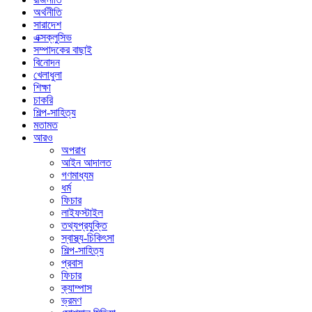
অর্থনীতি
সারাদেশ
এক্সক্লুসিভ
সম্পাদকের বাছাই
বিনোদন
খেলাধুলা
শিক্ষা
চাকরি
শিল্প-সাহিত্য
মতামত
আরও
অপরাধ
আইন আদালত
গণমাধ্যম
ধর্ম
ফিচার
লাইফস্টাইল
তথ্যপ্রযুক্তি
স্বাস্থ্য-চিকিৎসা
শিল্প-সাহিত্য
প্রবাস
ফিচার
ক্যাম্পাস
ভ্রমণ