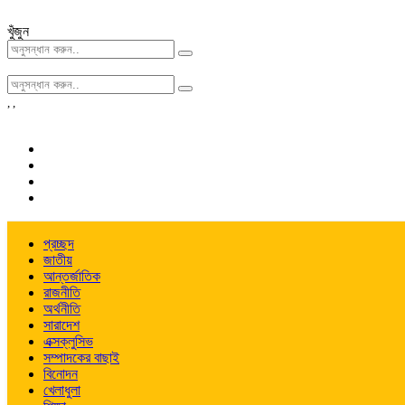
খুঁজুন
,
,
প্রচ্ছদ
জাতীয়
আন্তর্জাতিক
রাজনীতি
অর্থনীতি
সারাদেশ
এক্সক্লুসিভ
সম্পাদকের বাছাই
বিনোদন
খেলাধুলা