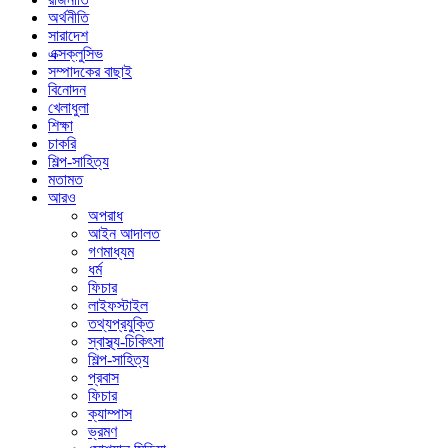
অর্থনীতি
সারাদেশ
এক্সক্লুসিভ
সম্পাদকের বাছাই
বিনোদন
খেলাধুলা
শিক্ষা
চাকরি
শিল্প-সাহিত্য
মতামত
আরও
অপরাধ
আইন আদালত
গণমাধ্যম
ধর্ম
ফিচার
লাইফস্টাইল
তথ্যপ্রযুক্তি
স্বাস্থ্য-চিকিৎসা
শিল্প-সাহিত্য
প্রবাস
ফিচার
ক্যাম্পাস
ভ্রমণ