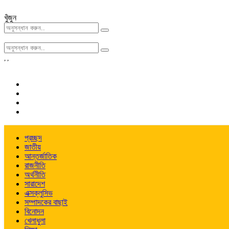
খুঁজুন
,
,
প্রচ্ছদ
জাতীয়
আন্তর্জাতিক
রাজনীতি
অর্থনীতি
সারাদেশ
এক্সক্লুসিভ
সম্পাদকের বাছাই
বিনোদন
খেলাধুলা