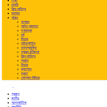
শিক্ষা
চাকরি
শিল্প-সাহিত্য
মতামত
আরও
অপরাধ
আইন আদালত
গণমাধ্যম
ধর্ম
ফিচার
লাইফস্টাইল
তথ্যপ্রযুক্তি
স্বাস্থ্য-চিকিৎসা
শিল্প-সাহিত্য
প্রবাস
ফিচার
ক্যাম্পাস
ভ্রমণ
সোশ্যাল মিডিয়া
প্রচ্ছদ
জাতীয়
আন্তর্জাতিক
রাজনীতি