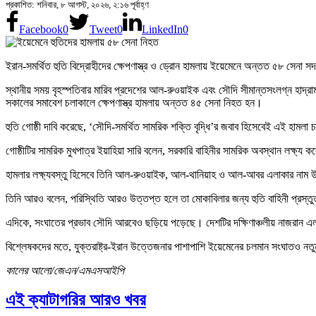
প্রকাশিত: শনিবার, ৮ আগস্ট, ২০২৬, ২:১৬ পূর্বাহ্ণ
Facebook
0
Tweet
0
LinkedIn
0
ইরান-সমর্থিত হুতি বিদ্রোহীদের ক্ষেপণাস্ত্র ও ড্রোন হামলায় ইয়েমেনে অন্তত ৫৮ সেন
স্থানীয় সময় বৃহস্পতিবার মারিব প্রদেশের আল-রুওয়াইক এবং সৌদি সীমান্তসংলগ্ন হাদ্র
সকালের সমাবেশ চলাকালে ক্ষেপণাস্ত্র হামলায় অন্তত ৪৫ সেনা নিহত হন।
হুতি গোষ্ঠী দাবি করেছে, ‘সৌদি-সমর্থিত সামরিক শক্তি বৃদ্ধি’র জবাব হিসেবেই এই হামলা
গোষ্ঠীটির সামরিক মুখপাত্র ইয়াহিয়া সারি বলেন, সরকারি বাহিনীর সামরিক অবস্থান লক্ষ্য করে
হামলার লক্ষ্যবস্তু হিসেবে তিনি আল-রুওয়াইক, আল-থানিয়াহ ও আল-আবর এলাকার নাম
তিনি আরও বলেন, পরিস্থিতি আরও উত্তপ্ত হলে তা মোকাবিলার জন্য হুতি বাহিনী প্রস্ত
এদিকে, সংঘাতের প্রভাব সৌদি আরবেও ছড়িয়ে পড়েছে। দেশটির দক্ষিণাঞ্চলীয় নাজরান এ
বিশ্লেষকদের মতে, যুক্তরাষ্ট্র-ইরান উত্তেজনার পাশাপাশি ইয়েমেনের চলমান সংঘাতও নতুন
কালের আলো/জেএন/এমএসআইপি
এই ক্যাটাগরির আরও খবর