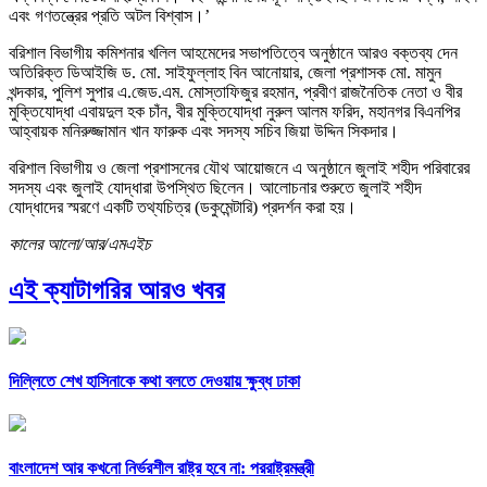
এবং গণতন্ত্রের প্রতি অটল বিশ্বাস।’
বরিশাল বিভাগীয় কমিশনার খলিল আহমেদের সভাপতিত্বে অনুষ্ঠানে আরও বক্তব্য দেন
অতিরিক্ত ডিআইজি ড. মো. সাইফুল্লাহ বিন আনোয়ার, জেলা প্রশাসক মো. মামুন
খন্দকার, পুলিশ সুপার এ.জেড.এম. মোস্তাফিজুর রহমান, প্রবীণ রাজনৈতিক নেতা ও বীর
মুক্তিযোদ্ধা এবায়দুল হক চাঁন, বীর মুক্তিযোদ্ধা নুরুল আলম ফরিদ, মহানগর বিএনপির
আহ্বায়ক মনিরুজ্জামান খান ফারুক এবং সদস্য সচিব জিয়া উদ্দিন সিকদার।
বরিশাল বিভাগীয় ও জেলা প্রশাসনের যৌথ আয়োজনে এ অনুষ্ঠানে জুলাই শহীদ পরিবারের
সদস্য এবং জুলাই যোদ্ধারা উপস্থিত ছিলেন। আলোচনার শুরুতে জুলাই শহীদ
যোদ্ধাদের স্মরণে একটি তথ্যচিত্র (ডকুমেন্টারি) প্রদর্শন করা হয়।
কালের আলো/আর/এমএইচ
এই ক্যাটাগরির আরও খবর
দিল্লিতে শেখ হাসিনাকে কথা বলতে দেওয়ায় ক্ষুব্ধ ঢাকা
বাংলাদেশ আর কখনো নির্ভরশীল রাষ্ট্র হবে না: পররাষ্ট্রমন্ত্রী