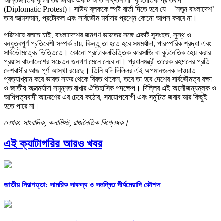
আন্তর্জাতিক কূটনীতির ভাষায় একটি অতি শক্তিশালী ‘কূটনৈতিক প্রতিবাদ’
(Diplomatic Protest)। সাউথ ব্লককে স্পষ্ট বার্তা দিতে হবে যে—’নতুন বাংলাদেশ’
তার আত্মসম্মান, প্রটোকল এবং সার্বভৌম মর্যাদার প্রশ্নে কোনো আপস করবে না।
পরিশেষে বলতে চাই, বাংলাদেশের জনগণ ভারতের সঙ্গে একটি সুসংহত, সুস্থ ও
বন্ধুত্বপূর্ণ প্রতিবেশী সম্পর্ক চায়, কিন্তু তা হতে হবে সমমর্যাদা, পারস্পরিক শ্রদ্ধা এবং
সার্বভৌমত্বের ভিত্তিতে। কোনো প্রটোকলভিত্তিক কারসাজি বা কূটনৈতিক হেয় করার
প্রয়াস বাংলাদেশের সচেতন জনগণ মেনে নেবে না। প্রধানমন্ত্রী তারেক রহমানের প্রতি
দেশবাসীর আজ পূর্ণ আস্থা রয়েছে। তিনি যদি দিল্লির এই অপমানজনক দাওয়াত
প্রত্যাখ্যান করে ভারত সফর থেকে বিরত থাকেন, তবে তা হবে দেশের সার্বভৌমত্ব রক্ষা
ও জাতীয় আত্মমর্যাদা সমুন্নত রাখার ঐতিহাসিক পদক্ষেপ। দিল্লির এই অসৌজন্যমূলক ও
আধিপত্যবাদী আচরণের এর চেয়ে কঠোর, সময়োপযোগী এবং সমুচিত জবাব আর কিছুই
হতে পারে না।
লেখক: সাংবাদিক, কলামিস্ট, রাজনৈতিক বিশ্লেষক।
এই ক্যাটাগরির আরও খবর
জাতীয় নিরাপত্তা: সামরিক সাফল্য ও সমন্বিত দীর্ঘমেয়াদি কৌশল