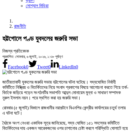
ভ্রমণ
সোশ্যাল মিডিয়া
রাজনীতি
হট্টগোলে পণ্ড যুবদলের জরুরি সভা
নিজস্ব প্রতিবেদক
প্রকাশিত: সোমবার, ৬ জুলাই, ২০২৬, ১:৩৮ পূর্বাহ্ণ
Facebook
0
Tweet
0
LinkedIn
0
জাতীয়তাবাদী যুবদলের জরুরি সভায় হট্টগোলের ঘটনা ঘটেছে। সদ্যঘোষিত নির্বাহী
কমিটিতে নিষ্ক্রিয় ও বিতর্কিতদের নিয়ে সংবাদ প্রকাশের বিষয়ে আলোচনা করতে গিয়ে তর্ক-
বির্তকে জড়িয়ে পড়েন সংগঠনটির সভাপতি আব্দুল মোনায়েম মুন্না ও সাধারণ সম্পাদক
নুরুল ইসলাম নয়ন। পরে স্থগিত করা হয় জরুরি সভা।
রোববার (৫ জুলাই) বিকালে রাজধানীর নয়াপল্টনে বিএনপির কেন্দ্রীয় কার্যালয়ের চতুর্থ তলায়
এ ঘটনা ঘটে।
বৈঠকে অংশ নেওয়া একাধিক সূত্র জানিয়েছে, সদ্য ঘোষিত ১৫১ সদস্যের কমিটিতে
বিতর্কিতদের দায় একজন আরেকজনের ওপর চাপানোর চেষ্টা করলে পরিস্থিতি ঘোলাটে হয়ে