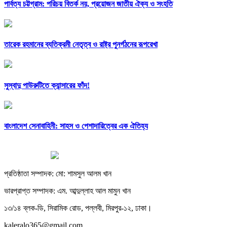
পার্বত্য চট্টগ্রাম: পরিচয় বিতর্ক নয়, প্রয়োজন জাতীয় ঐক্য ও সংহতি
তারেক রহমানের ব্যতিক্রমী নেতৃত্ব ও রাষ্ট্র পুনর্গঠনের রূপরেখা
সুস্বাদু পাউরুটিতে ক্যান্সারের ফাঁদ!
বাংলাদেশ সেনাবাহিনী: সাহস ও পেশাদারিত্বের এক ঐতিহ্য
প্রতিষ্ঠাতা সম্পাদক: মো: শামসুল আলম খান
ভারপ্রাপ্ত সম্পাদক: এম. আব্দুল্লাহ আল মামুন খান
১৩/১৪ ব্লক-ডি, সিরামিক রোড, পল্লবী, মিরপুর-১২, ঢাকা।
kaleralo365@gmail.com