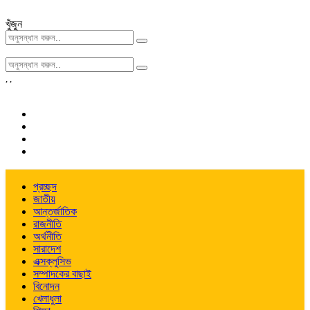
খুঁজুন
,
,
প্রচ্ছদ
জাতীয়
আন্তর্জাতিক
রাজনীতি
অর্থনীতি
সারাদেশ
এক্সক্লুসিভ
সম্পাদকের বাছাই
বিনোদন
খেলাধুলা