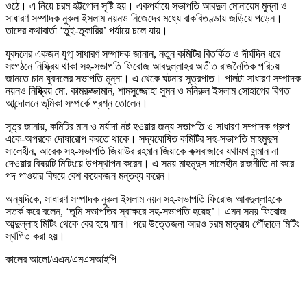
ওঠে। এ নিয়ে চরম হট্টগোল সৃষ্টি হয়। একপর্যায়ে সভাপতি আবদুল মোনায়েম মুন্না ও
সাধারণ সম্পাদক নুরুল ইসলাম নয়নও নিজেদের মধ্যে বাকবিতণ্ডায় জড়িয়ে পড়েন।
তাদের কথাবার্তা ‘তুই-তুকারির’ পর্যায়ে চলে যায়।
যুবদলের একজন যুগ্ম সাধারণ সম্পাদক জানান, নতুন কমিটির বিতর্কিত ও দীর্ঘদিন ধরে
সংগঠনে নিস্ক্রিয় থাকা সহ-সভাপতি ফিরোজ আবদুল্লাহর অতীত রাজনৈতিক পরিচয়
জানতে চান যুবদলের সভাপতি মুন্না। এ থেকে ঘটনার সূত্রপাত। পালটা সাধারণ সম্পাদক
নয়নও নিষ্ক্রিয় মো. কামরুজ্জামান, শামসুজ্জোহা সুমন ও মনিরুল ইসলাম সোহাগের বিগত
আন্দোলনে ভূমিকা সম্পর্কে প্রশ্ন তোলেন।
সূত্র জানায়, কমিটির মান ও মর্যাদা নষ্ট হওয়ার জন্য সভাপতি ও সাধারণ সম্পাদক গ্রুপ
একে-অপরকে দোষারোপ করতে থাকে। সদ্যঘোষিত কমিটির সহ-সভাপতি মাহমুদুস
সালেহীন, আরেক সহ-সভাপতি জিয়াউর রহমান জিয়াকে কক্সবাজারে যথাযথ সন্মান না
দেওয়ার বিষয়টি মিটিংয়ে উপস্থাপন করেন। এ সময় মাহমুদুস সালেহীন রাজনীতি না করে
পদ পাওয়ার বিষয়ে বেশ কয়েকজন মন্তব্য করেন।
অন্যদিকে, সাধারণ সম্পাদক নুরুল ইসলাম নয়ন সহ-সভাপতি ফিরোজ আবদুল্লাহকে
সতর্ক করে বলেন, ‘তুমি সভাপতির স্বাক্ষরে সহ-সভাপতি হয়েছ’। এমন সময় ফিরোজ
আব্দুল্লাহ মিটিং থেকে বের হয়ে যান। পরে উত্তেজনা আরও চরম মাত্রায় পৌঁছালে মিটিং
স্থগিত করা হয়।
কালের আলো/এএন/এমএসআইপি