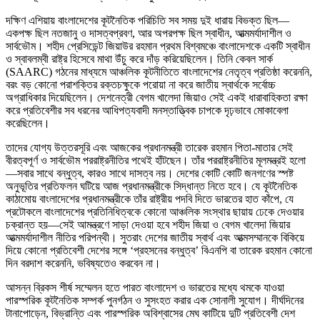
দক্ষিণ এশিয়ায় বাংলাদেশের কূটনৈতিক পরিচিতি সব সময় দুই ধারায় বিভক্ত ছিল—
একপক্ষ ছিল নতজানু ও দাসত্বপ্রবণ, আর অপরপক্ষ ছিল স্বাধীন, আত্মমর্যাদাশীল ও
সার্বভৌম। শহীদ প্রেসিডেন্ট জিয়াউর রহমান প্রথম বিশ্বমঞ্চে বাংলাদেশকে একটি স্বাধীন
ও স্বাবলম্বী রাষ্ট্র হিসেবে মাথা উঁচু করে দাঁড় করিয়েছিলেন। তিনি কেবল সার্ক
(SAARC) গঠনের মাধ্যমে আঞ্চলিক কূটনীতিতে বাংলাদেশের নেতৃত্ব প্রতিষ্ঠা করেননি,
বরং বড় কোনো পরাশক্তির রক্তচক্ষুকে পরোয়া না করে জাতীয় স্বার্থকে সর্বোচ্চ
অগ্রাধিকার দিয়েছিলেন। দেশনেত্রী বেগম খালেদা জিয়াও সেই একই ধারাবাহিকতা রক্ষা
করে প্রতিবেশীর সব ধরনের আধিপত্যবাদী মনস্তাত্ত্বিক চাপকে দৃঢ়ভাবে মোকাবেলা
করেছিলেন।
তাদের যোগ্য উত্তরসূরি এবং আজকের প্রধানমন্ত্রী তারেক রহমান পিতা-মাতার সেই
বীরত্বপূর্ণ ও সার্বভৌম পররাষ্ট্রনীতির পথেই হাঁটছেন। তাঁর পররাষ্ট্রনীতির মূলমন্ত্রই হলো
—সবার সাথে বন্ধুত্ব, কারও সাথে দাসত্ব নয়। দেশের কোটি কোটি জনগণের স্পষ্ট
অনুভূতির প্রতিফলন ঘটিয়ে আজ প্রধানমন্ত্রীকে সিদ্ধান্ত নিতে হবে। যে কূটনৈতিক
কাঠামোয় বাংলাদেশের প্রধানমন্ত্রীকে তাঁর রাষ্ট্রীয় পদবি দিতে ভারতের হাত কাঁপে, যে
প্রটোকলে বাংলাদেশের প্রতিনিধিত্বকে কোনো আঞ্চলিক সংস্থার ছায়ায় ঢেকে দেওয়ার
চক্রান্ত হয়—সেই আমন্ত্রণে সাড়া দেওয়া হবে শহীদ জিয়া ও বেগম খালেদা জিয়ার
আত্মমর্যাদাশীল নীতির পরিপন্থী। সুতরাং দেশের জাতীয় স্বার্থ এবং আত্মসম্মানকে বিকিয়ে
দিয়ে কোনো প্রতিবেশী দেশের সঙ্গে ‘প্রহসনের বন্ধুত্ব’ বিএনপি বা তারেক রহমান কোনো
দিন বরদাশ করেননি, ভবিষ্যতেও করবেন না।
আসন্ন ব্রিকস শীর্ষ সম্মেলন হতে পারত বাংলাদেশ ও ভারতের মধ্যে থমকে যাওয়া
পারস্পরিক কূটনৈতিক সম্পর্ক পুনর্গঠন ও সুসংহত করার এক সোনালী সুযোগ। দীর্ঘদিনের
টানাপোড়েন, বিভ্রান্তি এবং পারস্পরিক অবিশ্বাসের মেঘ কাটিয়ে দুটি প্রতিবেশী দেশ