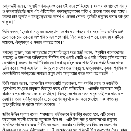
তথ্যমন্ত্রী বলেন, ‘জুলাই গণঅভ্যুত্থানের দুই বছর পেরিয়েছে। সমগ্র বাংলাদেশে শ্রদ্ধা
ও ভাবগাম্ভীর্যের সঙ্গে এই ঐতিহাসিক গণঅভ্যুত্থানের স্মৃতি ও চেতনা স্মরণ করা হচ্ছে।
আমরা চাই জুলাই গণঅভ্যুত্থানের আদর্শ ও চেতনা দেশের প্রতিটি মানুষের হৃদয়ে জাগ্রত
থাকুক।’
তিনি বলেন, ‘হাজারো মানুষের আত্মত্যাগ, সংগ্রাম ও প্রত্যাশার মধ্য দিয়ে অর্জিত এই
চেতনাকে যেন কোনো অপশক্তি ভুল পথে পরিচালিত করতে না পারে, সেজন্য সবাইকে
সচেতন, ঐক্যবদ্ধ ও সজাগ থাকতে হবে।’
গণতন্ত্র পুনরুদ্ধারের সংগ্রামের প্রেক্ষাপট তুলে ধরে মন্ত্রী বলেন, ‘স্বাধীন বাংলাদেশের
গণতন্ত্র ও জনগণের অধিকারকে দীর্ঘদিন ধরে একটি গোষ্ঠী ও একটি পরিবার কুক্ষিগত করে
রেখেছিল। জনগণের ভোটাধিকার হরণ করা হয়েছিল এবং গণতান্ত্রিক প্রতিষ্ঠানগুলোকে
দুর্বল করে দেওয়া হয়েছিল। কিন্তু এ দেশের তরুণ প্রজন্ম, ছাত্রসমাজ, কৃষক, শ্রমিক ও
পেশাজীবীসহ সর্বস্তরের সাধারণ মানুষ সেই অন্যায়ের কাছে মাথা নত করেনি।’
তিনি আরও বলেন, ‘তৎকালীন শাসকগোষ্ঠী প্রলোভন, পদ-পদবির লোভ ও ভয়ভীতি
প্রদর্শনের মাধ্যমে মানুষকে বিভক্ত করার চেষ্টা চালিয়েছিল। এমনকি অনেককে মন্ত্রী
বানানোর প্রলোভনও দেওয়া হয়েছিল। কিন্তু দেশের সচেতন মানুষ সেই প্রলোভনে পা
দেয়নি। তারা ব্যক্তিস্বার্থের চেয়ে দেশের স্বার্থকে বড় করে দেখেছে এবং গণতন্ত্র
পুনঃপ্রতিষ্ঠার সংগ্রামে অটল থেকেছে।’
জহির উদ্দিন স্বপন বলেন, ‘আমাদের গভীরভাবে উপলব্ধি করতে হবে, এটি কেবল
কয়েকজন সাহসী তরুণের আন্দোলন ছিল না। এটি ছিল সমগ্র বাংলাদেশের মানুষের
সম্মিলিত প্রতিরোধ এবং দীর্ঘদিনের বঞ্চনা, অন্যায় ও নিপীড়নের বিরুদ্ধে জনগণের
ঐক্যবদ্ধ ক্ষোভের বহিঃপ্রকাশ। এই আন্দোলনের মূল শক্তিই ছিল জনগণের ঐক্য, সাহস