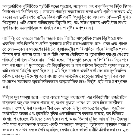
আন্তর্জাতিক কূটনীতিতে প্রতিটি শব্দের প্রয়োগ, সম্বোধন এবং বাক্যবিন্যাস নিখুঁত হিসাব-
নিকাশের পর নির্ধারিত হয়। ভারতের পররাষ্ট্র মন্ত্রণালয়ের মতো একটি প্রবীণ সংস্থায় এই
ধরনের ভুল দুর্ঘটনাবশত ঘটেছে কিংবা এটি একটি ‘প্রযুক্তিগত অসাবধানতা’—এই যুক্তি
শিশুসুলভ। এটি কোনো অনিচ্ছাকৃত বিচ্যুতি নয়, বরং সাউথ ব্লকের একটি ঠান্ডা মাথার
সুপরিকল্পিত মনস্তাত্ত্বিক ও রাজনৈতিক চাপ সৃষ্টির অপপ্রয়াস।
নয়াদিল্লিতে ভারতের পররাষ্ট্র মন্ত্রণালয়ের নিয়মিত সাপ্তাহিক প্রেস ব্রিফিংয়ে যখন
একাধিক দেশি-বিদেশি সাংবাদিক মুখপাত্র রণধীর জয়সওয়ালকে চেপে ধরেন এবং প্রশ্ন
তোলেন—কেন বাংলাদেশের নির্বাচিত প্রধানমন্ত্রীর পদবি এড়িয়ে তাঁকে বিমসটেক প্রধান
হিসেবে কার্ড পাঠানো হলো? তখন তিনি কোনো যৌক্তিক বা প্রশাসনিক ব্যাখ্যা দেওয়ার
পরিবর্তে কৌশলে এড়িয়ে যান। তিনি বলেন, “প্রস্তুতি চলছে, কারিগরি বিষয় নিয়ে পরে
কথা বলা যাবে।” মুখপাত্রের এই বিভ্রান্তিকর ও পাশ কাটানো উত্তরই প্রমাণ করে যে,
এটি কোনো ‘টাইপিং ভুল’ ছিল না। এটি ছিল ঢাকাকে একটি বার্তা দেওয়ার সুপরিকল্পিত
কৌশল, যার মূল উদ্দেশ্য হলো বাংলাদেশের সার্বভৌম নেতৃত্বের মর্যাদা ক্ষুণ্ণ করা এবং
বাংলাদেশ সরকারকে ভূরাজনৈতিকভাবে আন্তর্জাতিক মঞ্চে কিছুটা ছোট করে উপস্থাপন
করা।
দিল্লির মূল সমস্যা হলো—তারা এখনো ‘নতুন বাংলাদেশ’-এর পরিবর্তনশীল রাজনৈতিক
বাস্তবতা অনুধাবন করতে পারছে না, অথবা বুঝতে পেরেও তা মেনে নিতে অস্বীকার
করছে। শেখ হাসিনা সরকারের টানা দেড় দশকে দিল্লি বাংলাদেশের ভূখণ্ড, প্রটোকল,
অর্থনৈতিক বাজার এবং ট্রানজিট সুবিধা একচেটিয়াভাবে ব্যবহার করেছে, যার বিনিময়ে
বাংলাদেশ পেয়েছে সীমান্তে ফেলানীদের লাশ, অসম তিস্তা চুক্তি আর বাণিজ্য বৈষম্য।
সেই সময় বাংলাদেশকে ভারতের একটি ‘অঙ্গরাজ্য সমতুল্য’ প্রটোকলে মূল্যায়ন করার যে
বদঅভ্যাস সাউথ ব্লকে তৈরি হয়েছিল, সেখান থেকে ভারতীয় নীতি-নির্ধারকেরা বের হতে