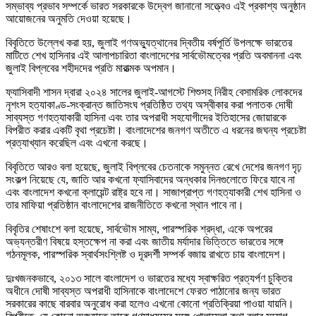
সম্ভাব্য প্রভাব সম্পর্কে ভারত সরকারকে উদ্বেগ জানানো সত্ত্বেও এই প্রকাশ্য অনুষ্ঠান
আয়োজনের অনুমতি দেওয়া হয়েছে।
বিবৃতিতে উল্লেখ করা হয়, জুলাই গণঅভ্যুত্থানের দ্বিতীয় বর্ষপূর্তি উপলক্ষে ভারতের
মাটিতে শেখ হাসিনার এই আলাপচারিতা বাংলাদেশের সার্বভৌমত্বের প্রতি অবমাননা এবং
জুলাই বিপ্লবের শহীদদের প্রতি মারাত্মক অপমান।
ফ্যাসিবাদী শাসন দ্বারা ২০২৪ সালের জুলাই-আগস্টে শিশুসহ নিরীহ বেসামরিক লোকদের
নৃশংস হত্যাকাণ্ড-সংক্রান্ত জাতিসংঘ প্রতিষ্ঠিত তথ্য অস্বীকার করা পলাতক দোষী
সাব্যস্ত গণহত্যাকারী হাসিনা এবং তার অপরাধী সহযোগীদের ইতিহাসের জোয়ারকে
বিপরীত করার একটি বৃথা প্রচেষ্টা। বাংলাদেশের জনগণ অতীতে এ ধরনের জঘন্য প্রচেষ্টা
প্রত্যাখ্যান করেছিল এবং এখনো করছে।
বিবৃতিতে আরও বলা হয়েছে, জুলাই বিপ্লবের চেতনাকে সমুন্নত রেখে দেশের জনগণ দৃঢ়
সংকল্প নিয়েছে যে, জাতি আর কখনো ফ্যাসিবাদের অন্ধকার দিনগুলোতে ফিরে যাবে না
এবং বাংলাদেশ কখনো ক্লায়েন্ট রাষ্ট্র হবে না। সাজাপ্রাপ্ত গণহত্যাকারী শেখ হাসিনা ও
তার মাফিয়া প্রতিষ্ঠান বাংলাদেশের রাজনীতিতে কখনো স্থান পাবে না।
বিবৃতির শেষাংশে বলা হয়েছে, সার্বভৌম সাম্য, পারস্পরিক শ্রদ্ধা, একে অপরের
অভ্যন্তরীণ বিষয়ে হস্তক্ষেপ না করা এবং জাতীয় মর্যাদার ভিত্তিতে ভারতের সঙ্গে
গঠনমূলক, পারস্পরিক স্বার্থসংশ্লিষ্ট ও দূরদর্শী সম্পর্ক বজায় রাখতে চায় বাংলাদেশ।
দুঃখজনকভাবে, ২০১৩ সালে বাংলাদেশ ও ভারতের মধ্যে স্বাক্ষরিত প্রত্যর্পণ চুক্তির
অধীনে দোষী সাব্যস্ত অপরাধী হাসিনাকে বাংলাদেশে ফেরত পাঠানোর জন্য ভারত
সরকারের কাছে বারবার অনুরোধ করা হলেও এখনো কোনো প্রতিক্রিয়া পাওয়া যায়নি।