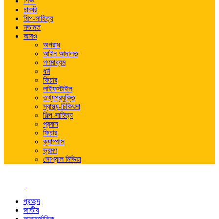
শিক্ষা
চাকরি
শিল্প-সাহিত্য
মতামত
আরও
অপরাধ
আইন আদালত
গণমাধ্যম
ধর্ম
ফিচার
লাইফস্টাইল
তথ্যপ্রযুক্তি
স্বাস্থ্য-চিকিৎসা
শিল্প-সাহিত্য
প্রবাস
ফিচার
ক্যাম্পাস
ভ্রমণ
সোশ্যাল মিডিয়া
প্রচ্ছদ
জাতীয়
আন্তর্জাতিক