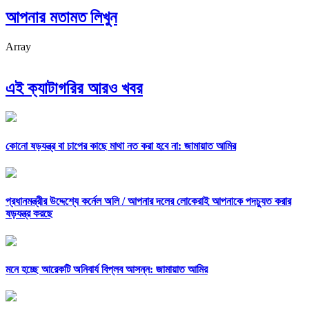
আপনার মতামত লিখুন
Array
এই ক্যাটাগরির আরও খবর
কোনো ষড়যন্ত্র বা চাপের কাছে মাথা নত করা হবে না: জামায়াত আমির
প্রধানমন্ত্রীর উদ্দেশ্যে কর্নেল অলি /
আপনার দলের লোকেরাই আপনাকে পদচ্যুত করার
ষড়যন্ত্র করছে
মনে হচ্ছে আরেকটি অনিবার্য বিপ্লব আসন্ন: জামায়াত আমির