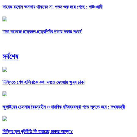
তারেক রহমান ক্ষমতায় থাকবেন না, পতন শুরু হয়ে গেছে : পাটওয়ারী
ঢাকা কলেজে ছাত্রদল-ছাত্রশিবির দফায় দফায় সংঘর্ষ
সর্বশেষ
দিল্লিতে শেখ হাসিনাকে কথা বলতে দেওয়ায় ক্ষুব্ধ ঢাকা
জুলাইয়ের চেতনায় বৈষম্যহীন ও মানবিক রাষ্ট্রব্যবস্থা গড়ে তুলতে হবে : তথ্যমন্ত্রী
দিল্লির ভুল কূটনীতি কি হারাচ্ছে ঢাকার আস্থা?