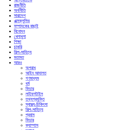
রাজনীতি
অর্থনীতি
সারাদেশ
এক্সক্লুসিভ
সম্পাদকের বাছাই
বিনোদন
খেলাধুলা
শিক্ষা
চাকরি
শিল্প-সাহিত্য
মতামত
আরও
অপরাধ
আইন আদালত
গণমাধ্যম
ধর্ম
ফিচার
লাইফস্টাইল
তথ্যপ্রযুক্তি
স্বাস্থ্য-চিকিৎসা
শিল্প-সাহিত্য
প্রবাস
ফিচার
ক্যাম্পাস