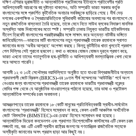
দক্ষিণ এশিয়ার ভূরাজনীতি ও আন্তর্জাতিক প্রটোকলের ইতিহাসে প্রতিবেশীর প্রতি
আধিপত্যবাদী আচরণের বহু দৃষ্টান্ত থাকলেও, অতি সম্প্রতি ভারত সরকার কর্তৃক
বাংলাদেশের সঙ্গে প্রদর্শিত কূটনৈতিক অনাচার সবকিছুকে ছাড়িয়ে গেছে। দীর্ঘ দেড়
দশকের একপাক্ষিক ও স্বৈরাচারভিত্তিক সুবিধাবাদী কাঠামোর অবসানের পর বাংলাদেশে যে
নতুন রাজনৈতিক বাস্তবতা তৈরি হয়েছে, তাকে মেনে নিতে সাউথ ব্লকের নিদারুণ মানসিক
অস্বস্তি আজ দিবালোকের মতো স্পষ্ট। সম্প্রতি ঢাকায় নিযুক্ত ভারতীয় হাইকমিশনার
দীনেশ ত্রিবেদী বাংলাদেশের পররাষ্ট্রমন্ত্রীর সঙ্গে সাক্ষাৎ করে অত্যন্ত নাটকীয় ভঙ্গিতে
জানিয়েছিলেন—ভারতের মাটি বাংলাদেশের নতুন প্রধানমন্ত্রী তারেক রহমানকে স্বাগত
জানানোর জন্য ‘অধীর আগ্রহে’ অপেক্ষা করছে। কিন্তু কূটনীতির খাতা খুলতেই প্রকাশ
পেল দিল্লির সেই পুরানো ছদ্মবেশ। কথা ও কাজের যোজন যোজন দূরত্ব প্রমাণ করে,
ভারত এখনো তাদের গতানুগতিক ছদ্ম-কূটনীতি ও আধিপত্যবাদী মনস্তাত্ত্বিক খেলা থেকে
সরে আসতে পারেনি।
আগামী ১২ ও ১৩ই সেপ্টেম্বর নয়াদিল্লিতে অনুষ্ঠিত হতে যাওয়া বিশ্বরাজনীতির অন্যতম
প্রভাবশালী জোট ব্রিকস (BRICS)-এর ১৮তম শীর্ষ সম্মেলনের ‘আউটরিচ’ পর্বে অংশ
নেওয়ার জন্য বাংলাদেশের প্রধানমন্ত্রী তারেক রহমানকে ভারতীয় প্রধানমন্ত্রী নরেন্দ্র
মোদির পক্ষ থেকে যে আনুষ্ঠানিক দাওয়াতপত্র পাঠানো হয়েছে, তার ভাষা ও প্রটোকল
আন্তর্জাতিক সম্পর্কের চরম অবমাননা।
আমন্ত্রণপত্রে তারেক রহমানকে ১৮ কোটি মানুষের প্রতিনিধিত্বকারী স্বাধীন-সার্বভৌম
বাংলাদেশের ‘প্রধানমন্ত্রী’ হিসেবে সম্বোধন না করে, কেবল একটি আঞ্চলিক অর্থনৈতিক
জোট ‘বিমসটেক (BIMSTEC)-এর চেয়ার’ হিসেবে সম্বোধন করা হয়েছে।
আন্তর্জাতিক ভিয়েনা কনভেনশন এবং প্রথাগত ডিপ্লোমেটিক কাস্টমসের এটি কেবল চরম
লঙ্ঘনই নয়, বরং এটি একটি স্বাধীন রাষ্ট্রের জনগণের গণতান্ত্রিক রাজনৈতিক সত্যকে
অস্বীকৃতি জানানোর অসৎ প্রয়াস ছাড়া আর কিছুই নয়।