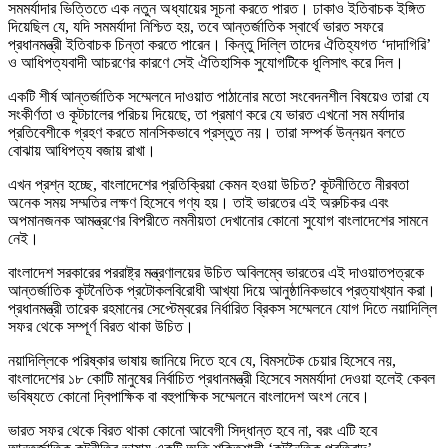
সমমর্যাদার ভিত্তিতে এক নতুন অধ্যায়ের সূচনা করতে পারত। ঢাকাও ইতিবাচক ইঙ্গিত
দিয়েছিল যে, যদি সমমর্যাদা নিশ্চিত হয়, তবে আন্তর্জাতিক স্বার্থে ভারত সফরে
প্রধানমন্ত্রী ইতিবাচক চিন্তা করতে পারেন। কিন্তু দিল্লি তাদের ঐতিহ্যগত ‘দাদাগিরি’
ও আধিপত্যবাদী আচরণের কারণে সেই ঐতিহাসিক সুযোগটিকে ধূলিসাৎ করে দিল।
একটি শীর্ষ আন্তর্জাতিক সম্মেলনে দাওয়াত পাঠানোর মতো সংবেদনশীল বিষয়েও তারা যে
সংকীর্ণতা ও কূটচালের পরিচয় দিয়েছে, তা প্রমাণ করে যে ভারত এখনো সম মর্যাদার
প্রতিবেশীকে গ্রহণ করতে মানসিকভাবে প্রস্তুত নয়। তারা সম্পর্ক উন্নয়ন বলতে
বোঝায় আধিপত্য বজায় রাখা।
এখন প্রশ্ন হচ্ছে, বাংলাদেশের প্রতিক্রিয়া কেমন হওয়া উচিত? কূটনীতিতে নীরবতা
অনেক সময় সম্মতির লক্ষণ হিসেবে গণ্য হয়। তাই ভারতের এই অরুচিকর এবং
অপমানজনক আমন্ত্রণের বিপরীতে নমনীয়তা দেখানোর কোনো সুযোগ বাংলাদেশের সামনে
নেই।
বাংলাদেশ সরকারের পররাষ্ট্র মন্ত্রণালয়ের উচিত অবিলম্বে ভারতের এই দাওয়াতপত্রকে
আন্তর্জাতিক কূটনৈতিক প্রটোকলবিরোধী আখ্যা দিয়ে আনুষ্ঠানিকভাবে প্রত্যাখ্যান করা।
প্রধানমন্ত্রী তারেক রহমানের সেপ্টেম্বরের নির্ধারিত ব্রিকস সম্মেলনে যোগ দিতে নয়াদিল্লি
সফর থেকে সম্পূর্ণ বিরত থাকা উচিত।
নয়াদিল্লিকে পরিষ্কার ভাষায় জানিয়ে দিতে হবে যে, বিমসটেক চেয়ার হিসেবে নয়,
বাংলাদেশের ১৮ কোটি মানুষের নির্বাচিত প্রধানমন্ত্রী হিসেবে সমমর্যাদা দেওয়া হলেই কেবল
ভবিষ্যতে কোনো দ্বিপাক্ষিক বা বহুপাক্ষিক সম্মেলনে বাংলাদেশ অংশ নেবে।
ভারত সফর থেকে বিরত থাকা কোনো আবেগী সিদ্ধান্ত হবে না, বরং এটি হবে