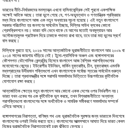
পারছেন না।
ভারতের নীতি-নির্ধারকদের মনস্তত্ত্ব এখনো হাসিনাকেন্দ্রিক সেই পুরনো একপাক্ষিক
অক্ষেই আটকে আছে। তারা ভুলে গেছে যে, গণ-অভ্যুত্থান ও গণতান্ত্রিক প্রক্রিয়ার
মধ্য দিয়ে বাংলাদেশে আজ এক নতুন অধ্যায়ের সূচনা হয়েছে। এই নতুন বাংলাদেশে
সরকার পরিচালিত হয় জনগণের সার্বভৌম ইচ্ছায়, দিল্লির সাউথ ব্লকের কোনো
প্রেসক্রিপশনে নয়। ভারত যদি ভেবে থাকে যে আগের মতোই অবমূল্যায়ন আর
অসৌজন্যমূলক প্রটোকল দিয়ে ঢাকাকে পদানত রাখা যাবে, তবে তারা মহা ভুলের স্বর্গে
বাস করছে।
দিল্লিকে বুঝতে হবে, ২০২৬ সালের আন্তর্জাতিক ভূরাজনীতিতে বাংলাদেশ আর ২০০৯ বা
২০১৪ সালের জায়গায় দাঁড়িয়ে নেই। ইন্দো-প্যাসিফিক অঞ্চল এবং বঙ্গোপসাগরের
কৌশলগত ভৌগোলিক কেন্দ্রবিন্দু হিসেবে বাংলাদেশ আজ বৈশ্বিক পরাশক্তিগুলোর
মনোযোগের কেন্দ্রে। ইউরোপীয় ইউনিয়ন, মার্কিন যুক্তরাষ্ট্র, চীন, যুক্তরাজ্য এমনকি
মধ্যপ্রাচ্যের উদীয়মান শক্তিগুলো এখন বাংলাদেশকে সর্বোচ্চ স্তরের সার্বভৌম গুরুত্ব
দিচ্ছে। তারা প্রধানমন্ত্রীর সঙ্গে সরাসরি সমমর্যাদার ভিত্তিতে উচ্চপর্যায়ের কূটনৈতিক
যোগাযোগ রক্ষা করছে।
আন্তর্জাতিক ক্ষেত্রে নতুন বাংলাদেশ আর কোনো একক দেশের ওপর নির্ভরশীল নয়।
ভারত যখন একের পর এক কূটনৈতিক ভুল করছে, তখন বিশ্বরাজনীতিতে অন্যান্য
পরাশক্তিগুলো বাংলাদেশের সঙ্গে অর্থনৈতিক ও সামরিক সমীকরণে সমমর্যাদার সম্পর্কে
এগিয়ে আসছে।
বঙ্গোপসাগরের নিরাপত্তা, বাণিজ্য পথ এবং ভূরাজনৈতিক সুরক্ষার জন্য ভারতকে দিনশেষে
বাংলাদেশের ওপরই নির্ভর করতে হবে। বাংলাদেশের আত্মসম্মানে আঘাত দিয়ে ভারত কেবল
নিজের ভূরাজনৈতিক নিরাপত্তাকেই চরম ঝুঁকিতে ফেলছে।