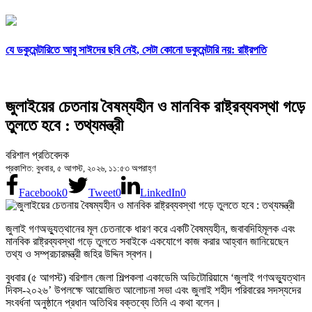
যে ডকুমেন্টারিতে আবু সাঈদের ছবি নেই, সেটা কোনো ডকুমেন্টারি নয়: রাষ্ট্রপতি
জুলাইয়ের চেতনায় বৈষম্যহীন ও মানবিক রাষ্ট্রব্যবস্থা গড়ে
তুলতে হবে : তথ্যমন্ত্রী
বরিশাল প্রতিবেদক
প্রকাশিত: বুধবার, ৫ আগস্ট, ২০২৬, ১১:৫৩ অপরাহ্ণ
Facebook
0
Tweet
0
LinkedIn
0
জুলাই গণঅভ্যুত্থানের মূল চেতনাকে ধারণ করে একটি বৈষম্যহীন, জবাবদিহিমূলক এবং
মানবিক রাষ্ট্রব্যবস্থা গড়ে তুলতে সবাইকে একযোগে কাজ করার আহ্বান জানিয়েছেন
তথ্য ও সম্প্রচারমন্ত্রী জহির উদ্দিন স্বপন।
বুধবার (৫ আগস্ট) বরিশাল জেলা শিল্পকলা একাডেমি অডিটোরিয়ামে ‘জুলাই গণঅভ্যুত্থান
দিবস-২০২৬’ উপলক্ষে আয়োজিত আলোচনা সভা এবং জুলাই শহীদ পরিবারের সদস্যদের
সংবর্ধনা অনুষ্ঠানে প্রধান অতিথির বক্তব্যে তিনি এ কথা বলেন।