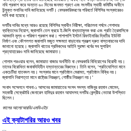
নথি প্রকাশ করে অন্তত ৬০ দিনের জনমত গ্রহণ এবং সংসদীয় স্থায়ী কমিটির অধীনে
উন্মুক্ত শুনানির দাবি জানিয়েছে দলটি। বেসরকারিকরণের পরিবর্তে বিপিসির সংস্কারেরও
দাবি করা হয়েছে।
দলটির দাবির মধ্যে আরও রয়েছে বিপিসির স্বাধীন নিরীক্ষা, পরিচালনা পর্ষদে পেশাদার
ব্যক্তিদের নিয়োগ, জ্বালানি তেল ক্রয়ে ই-জিপি বাধ্যতামূলক করা এবং প্রতি ত্রৈমাসিকে
আমদানি মূল্য ও পরিমাণ প্রকাশ করা। পাশাপাশি ইস্টার্ন রিফাইনারির দ্বিতীয় ইউনিট
নির্মাণ এবং কৌশলগত জ্বালানি মজুত সক্ষমতা বাড়ানোর প্রকল্প দ্রুত বাস্তবায়নের দাবি
জানানো হয়েছে। জ্বালানি খাতের শ্রমিকদের আইনি সুরক্ষা খর্বের সব সুপারিশ
প্রত্যাহারেরও দাবি জানিয়েছে জামায়াত।
গোলাম পরওয়ার বলেন, জামায়াত বাজার অর্থনীতি বা বেসরকারি বিনিয়োগের বিরোধী নয়।
তাদের বিরোধিতা জবাবদিহিহীন হস্তান্তরের বিরুদ্ধে। তিনি বলেন, ‘প্রতিযোগিতা মানে
একচেটিয়া হাতবদল নয়। সংস্কার মানে প্রতিষ্ঠান মেরামত, প্রতিষ্ঠান বিক্রি নয়।
জ্বালানি নিরাপত্তা মানে রাষ্ট্রের নিয়ন্ত্রণ, গোষ্ঠীর নিয়ন্ত্রণ নয়।’
সংবাদ সম্মেলনে পাবনা-১ আসনের জামায়াতের সংসদ সদস্য নাজিবুর রহমান মোমেন,
সহকারী সেক্রেটারি জেনারেল হামিদুর রহমান আযাদসহ দলটির কেন্দ্রীয় নেতারা উপস্থিত
ছিলেন।
কালের আলো/আরডি/এমডিএইচ
এই ক্যাটাগরির আরও খবর