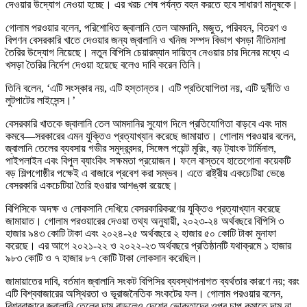
দেওয়ার উদ্যোগ নেওয়া হচ্ছে। এর খরচ শেষ পর্যন্ত বহন করতে হবে সাধারণ মানুষকে।
গোলাম পরওয়ার বলেন, পরিশোধিত জ্বালানি তেল আমদানি, মজুত, পরিবহন, বিতরণ ও
বিপণন বেসরকারি খাতে দেওয়ার জন্য জ্বালানি ও খনিজ সম্পদ বিভাগ খসড়া নীতিমালা
তৈরির উদ্যোগ নিয়েছে। নতুন বিপিসি চেয়ারম্যান দায়িত্ব নেওয়ার চার দিনের মধ্যে এ
খসড়া তৈরির নির্দেশ দেওয়া হয়েছে বলেও দাবি করেন তিনি।
তিনি বলেন, ‘এটি সংস্কার নয়, এটি হস্তান্তর। এটি প্রতিযোগিতা নয়, এটি দুর্নীতি ও
লুটপাটের লাইসেন্স।’
বেসরকারি খাতকে জ্বালানি তেল আমদানির সুযোগ দিলে প্রতিযোগিতা বাড়বে এবং দাম
কমবে—সরকারের এমন যুক্তিও প্রত্যাখ্যান করেছে জামায়াত। গোলাম পরওয়ার বলেন,
জ্বালানি তেলের ব্যবসায় গভীর সমুদ্রবন্দর, সিঙ্গেল পয়েন্ট মুরিং, বড় ট্যাংক টার্মিনাল,
পাইপলাইন এবং বিপুল ব্যাংকিং সক্ষমতা প্রয়োজন। ফলে বাস্তবে হাতেগোনা কয়েকটি
বড় শিল্পগোষ্ঠীর পক্ষেই এ বাজারে প্রবেশ করা সম্ভব। এতে রাষ্ট্রীয় একচেটিয়া ভেঙে
বেসরকারি একচেটিয়া তৈরি হওয়ার আশঙ্কা রয়েছে।
বিপিসিকে অদক্ষ ও লোকসানি দেখিয়ে বেসরকারিকরণের যুক্তিও প্রত্যাখ্যান করেছে
জামায়াত। গোলাম পরওয়ারের দেওয়া তথ্য অনুযায়ী, ২০২৩-২৪ অর্থবছরে বিপিসি ৩
হাজার ৯৪৩ কোটি টাকা এবং ২০২৪-২৫ অর্থবছরে ২ হাজার ৫০ কোটি টাকা মুনাফা
করেছে। এর আগে ২০২১-২২ ও ২০২২-২৩ অর্থবছরে প্রতিষ্ঠানটি যথাক্রমে ১ হাজার
৯৮৩ কোটি ও ৭ হাজার ৮৭ কোটি টাকা লোকসান করেছিল।
জামায়াতের দাবি, বর্তমান জ্বালানি সংকট বিপিসির ব্যবস্থাপনাগত ব্যর্থতার কারণে নয়; বরং
এটি বিশ্ববাজারের অস্থিরতা ও ভূরাজনৈতিক সংকটের ফল। গোলাম পরওয়ার বলেন,
বিশ্ববাজারে জ্বালানি তেলের দাম বাড়লেও দেশের ভোক্তাদের ওপর চাপ কমাতে দাম না