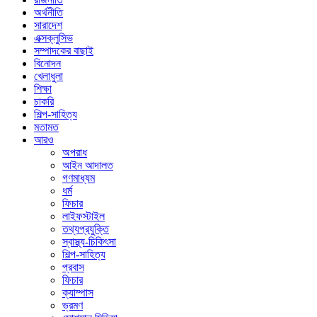
অর্থনীতি
সারাদেশ
এক্সক্লুসিভ
সম্পাদকের বাছাই
বিনোদন
খেলাধুলা
শিক্ষা
চাকরি
শিল্প-সাহিত্য
মতামত
আরও
অপরাধ
আইন আদালত
গণমাধ্যম
ধর্ম
ফিচার
লাইফস্টাইল
তথ্যপ্রযুক্তি
স্বাস্থ্য-চিকিৎসা
শিল্প-সাহিত্য
প্রবাস
ফিচার
ক্যাম্পাস
ভ্রমণ