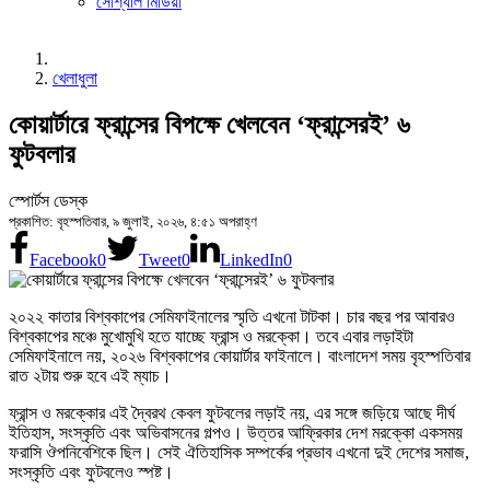
সোশ্যাল মিডিয়া
খেলাধুলা
কোয়ার্টারে ফ্রান্সের বিপক্ষে খেলবেন ‘ফ্রান্সেরই’ ৬
ফুটবলার
স্পোর্টস ডেস্ক
প্রকাশিত: বৃহস্পতিবার, ৯ জুলাই, ২০২৬, ৪:৫১ অপরাহ্ণ
Facebook
0
Tweet
0
LinkedIn
0
২০২২ কাতার বিশ্বকাপের সেমিফাইনালের স্মৃতি এখনো টাটকা। চার বছর পর আবারও
বিশ্বকাপের মঞ্চে মুখোমুখি হতে যাচ্ছে ফ্রান্স ও মরক্কো। তবে এবার লড়াইটা
সেমিফাইনালে নয়, ২০২৬ বিশ্বকাপের কোয়ার্টার ফাইনালে। বাংলাদেশ সময় বৃহস্পতিবার
রাত ২টায় শুরু হবে এই ম্যাচ।
ফ্রান্স ও মরক্কোর এই দ্বৈরথ কেবল ফুটবলের লড়াই নয়, এর সঙ্গে জড়িয়ে আছে দীর্ঘ
ইতিহাস, সংস্কৃতি এবং অভিবাসনের গল্পও। উত্তর আফ্রিকার দেশ মরক্কো একসময়
ফরাসি ঔপনিবেশিকে ছিল। সেই ঐতিহাসিক সম্পর্কের প্রভাব এখনো দুই দেশের সমাজ,
সংস্কৃতি এবং ফুটবলেও স্পষ্ট।