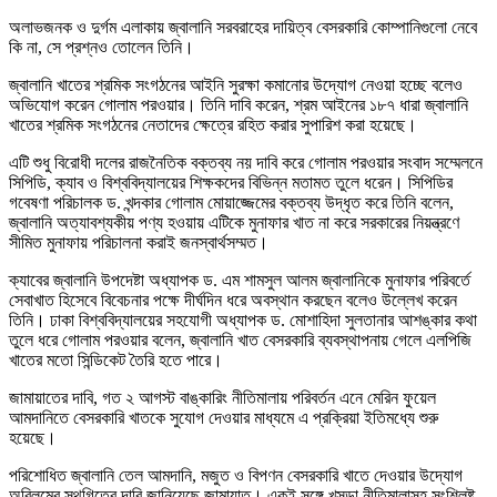
অলাভজনক ও দুর্গম এলাকায় জ্বালানি সরবরাহের দায়িত্ব বেসরকারি কোম্পানিগুলো নেবে
কি না, সে প্রশ্নও তোলেন তিনি।
জ্বালানি খাতের শ্রমিক সংগঠনের আইনি সুরক্ষা কমানোর উদ্যোগ নেওয়া হচ্ছে বলেও
অভিযোগ করেন গোলাম পরওয়ার। তিনি দাবি করেন, শ্রম আইনের ১৮৭ ধারা জ্বালানি
খাতের শ্রমিক সংগঠনের নেতাদের ক্ষেত্রে রহিত করার সুপারিশ করা হয়েছে।
এটি শুধু বিরোধী দলের রাজনৈতিক বক্তব্য নয় দাবি করে গোলাম পরওয়ার সংবাদ সম্মেলনে
সিপিডি, ক্যাব ও বিশ্ববিদ্যালয়ের শিক্ষকদের বিভিন্ন মতামত তুলে ধরেন। সিপিডির
গবেষণা পরিচালক ড. খন্দকার গোলাম মোয়াজ্জেমের বক্তব্য উদ্ধৃত করে তিনি বলেন,
জ্বালানি অত্যাবশ্যকীয় পণ্য হওয়ায় এটিকে মুনাফার খাত না করে সরকারের নিয়ন্ত্রণে
সীমিত মুনাফায় পরিচালনা করাই জনস্বার্থসম্মত।
ক্যাবের জ্বালানি উপদেষ্টা অধ্যাপক ড. এম শামসুল আলম জ্বালানিকে মুনাফার পরিবর্তে
সেবাখাত হিসেবে বিবেচনার পক্ষে দীর্ঘদিন ধরে অবস্থান করছেন বলেও উল্লেখ করেন
তিনি। ঢাকা বিশ্ববিদ্যালয়ের সহযোগী অধ্যাপক ড. মোশাহিদা সুলতানার আশঙ্কার কথা
তুলে ধরে গোলাম পরওয়ার বলেন, জ্বালানি খাত বেসরকারি ব্যবস্থাপনায় গেলে এলপিজি
খাতের মতো সিন্ডিকেট তৈরি হতে পারে।
জামায়াতের দাবি, গত ২ আগস্ট বাঙ্কারিং নীতিমালায় পরিবর্তন এনে মেরিন ফুয়েল
আমদানিতে বেসরকারি খাতকে সুযোগ দেওয়ার মাধ্যমে এ প্রক্রিয়া ইতিমধ্যে শুরু
হয়েছে।
পরিশোধিত জ্বালানি তেল আমদানি, মজুত ও বিপণন বেসরকারি খাতে দেওয়ার উদ্যোগ
অবিলম্বে স্থগিতের দাবি জানিয়েছে জামায়াত। একই সঙ্গে খসড়া নীতিমালাসহ সংশ্লিষ্ট