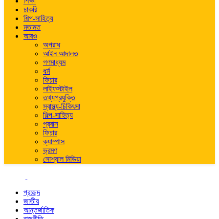
শিক্ষা
চাকরি
শিল্প-সাহিত্য
মতামত
আরও
অপরাধ
আইন আদালত
গণমাধ্যম
ধর্ম
ফিচার
লাইফস্টাইল
তথ্যপ্রযুক্তি
স্বাস্থ্য-চিকিৎসা
শিল্প-সাহিত্য
প্রবাস
ফিচার
ক্যাম্পাস
ভ্রমণ
সোশ্যাল মিডিয়া
প্রচ্ছদ
জাতীয়
আন্তর্জাতিক
রাজনীতি