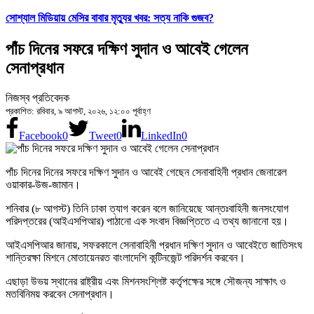
সোশ্যাল মিডিয়ায় মেসির বাবার মৃত্যুর খবর: সত্য নাকি গুজব?
পাঁচ দিনের সফরে দক্ষিণ সুদান ও আবেই গেলেন
সেনাপ্রধান
নিজস্ব প্রতিবেদক
প্রকাশিত: রবিবার, ৯ আগস্ট, ২০২৬, ১২:০০ পূর্বাহ্ণ
Facebook
0
Tweet
0
LinkedIn
0
পাঁচ দিনের দিনের সফরে দক্ষিণ সুদান ও আবেই গেছেন সেনাবাহিনী প্রধান জেনারেল
ওয়াকার-উজ-জামান।
শনিবার (৮ আগস্ট) তিনি ঢাকা ত্যাগ করেন বলে জানিয়েছে আন্তঃবাহিনী জনসংযোগ
পরিদপ্তরের (আইএসপিআর) পাঠানো এক সংবাদ বিজ্ঞপ্তিতে এ তথ্য জানানো হয়।
আইএসপিআর জানায়, সফরকালে সেনাবাহিনী প্রধান দক্ষিণ সুদান ও আবেইতে জাতিসংঘ
শান্তিরক্ষা মিশনে মোতায়েনরত বাংলাদেশি কন্টিনজেন্ট পরিদর্শন করবেন।
এছাড়া উভয় স্থানের রাষ্ট্রীয় এবং মিশনসংশ্লিষ্ট কর্তৃপক্ষের সঙ্গে সৌজন্য সাক্ষাৎ ও
মতবিনিময় করবেন সেনাপ্রধান।