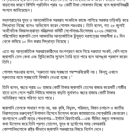
বাড়ানোর কারণে বিপিসি প্রতিদিন প্রায় ৭৮ কোটি টাকা লোকসান দিচ্ছে বলে জ্বালানিমন্ত্রী
সংসদে জানিয়েছেন।
মধ্যপ্রাচ্যের যুদ্ধ ও আন্তর্জাতিক সরবরাহ সংকটকে কাজে লাগিয়ে সরকার তড়িঘড়ি করে
সিদ্ধান্ত নিচ্ছে বলেও অভিযোগ করেন গোলাম পরওয়ার। তিনি বলেন, গত ২৮ জুলাই
অর্থনৈতিক বিষয়সংক্রান্ত মন্ত্রিসভা কমিটি সেপ্টেম্বর-ডিসেম্বর ২০২৬ মেয়াদের
পরিশোধিত জ্বালানি তেল আমদানির আন্তর্জাতিক উন্মুক্ত দরপত্রের সময়সীমা ৪২ দিন
থেকে কমিয়ে ১০ দিন করার সিদ্ধান্ত নিয়েছে।
এতে বড় আন্তর্জাতিক সরবরাহকারীদের অংশগ্রহণ কমে গিয়ে দরদাতা সংকট, বেশি দামে
জ্বালানি তেল কেনা এবং সিন্ডিকেটের সুযোগ তৈরি হতে পারে বলে আশঙ্কা প্রকাশ করেন
তিনি।
গোলাম পরওয়ার বলেন, ‘দ্রুততা আর স্বচ্ছতা পরস্পরবিরোধী নয়। কিন্তু এখানে
দ্রুততার নামে স্বচ্ছতাই বিসর্জন দেওয়া হচ্ছে।’
তিনি বলেন, বছরে প্রায় ৩০ হাজার কোটি টাকার জ্বালানি তেলের বাজার কয়েকটি গোষ্ঠীর
হাতে চলে গেলে প্রতি লিটারে সামান্য বাড়তি মুনাফাও বছরে হাজার কোটি টাকার
অতিরিক্ত আয়ে পরিণত হতে পারে।
জ্বালানি তেলকে সাধারণ পণ্য নয়, বরং কৃষি, বিদ্যুৎ, পরিবহন, বিমান চলাচল ও জাতীয়
নিরাপত্তার গুরুত্বপূর্ণ উপাদান হিসেবে উল্লেখ করেন জামায়াতের সেক্রেটারি জেনারেল।
বাংলাদেশে একটি মাত্র শোধনাগার—ইস্টার্ন রিফাইনারি—এবং সীমিত মজুত সক্ষমতার
কথা উল্লেখ করে তিনি প্রশ্ন তোলেন, যুদ্ধ বা দুর্যোগের সময় বেসরকারি
কোম্পানিগুলোকে রাষ্ট্র কীভাবে জ্বালানি সরবরাহের বিষয়ে নির্দেশ দেবে।