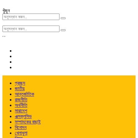
খুঁজুন
,
,
প্রচ্ছদ
জাতীয়
আন্তর্জাতিক
রাজনীতি
অর্থনীতি
সারাদেশ
এক্সক্লুসিভ
সম্পাদকের বাছাই
বিনোদন
খেলাধুলা