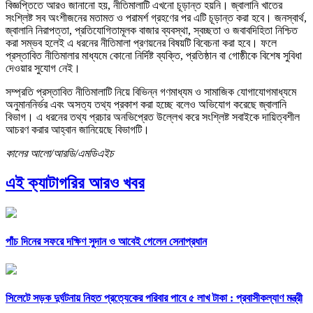
বিজ্ঞপ্তিতে আরও জানানো হয়, নীতিমালাটি এখনো চূড়ান্ত হয়নি। জ্বালানি খাতের
সংশ্লিষ্ট সব অংশীজনের মতামত ও পরামর্শ গ্রহণের পর এটি চূড়ান্ত করা হবে। জনস্বার্থ,
জ্বালানি নিরাপত্তা, প্রতিযোগিতামূলক বাজার ব্যবস্থা, স্বচ্ছতা ও জবাবদিহিতা নিশ্চিত
করা সম্ভব হলেই এ ধরনের নীতিমালা প্রণয়নের বিষয়টি বিবেচনা করা হবে। ফলে
প্রস্তাবিত নীতিমালার মাধ্যমে কোনো নির্দিষ্ট ব্যক্তি, প্রতিষ্ঠান বা গোষ্ঠীকে বিশেষ সুবিধা
দেওয়ার সুযোগ নেই।
সম্প্রতি প্রস্তাবিত নীতিমালাটি নিয়ে বিভিন্ন গণমাধ্যম ও সামাজিক যোগাযোগমাধ্যমে
অনুমাননির্ভর এবং অসত্য তথ্য প্রকাশ করা হচ্ছে বলেও অভিযোগ করেছে জ্বালানি
বিভাগ। এ ধরনের তথ্য প্রচার অনভিপ্রেত উল্লেখ করে সংশ্লিষ্ট সবাইকে দায়িত্বশীল
আচরণ করার আহ্বান জানিয়েছে বিভাগটি।
কালের আলো/আরডি/এমডিএইচ
এই ক্যাটাগরির আরও খবর
পাঁচ দিনের সফরে দক্ষিণ সুদান ও আবেই গেলেন সেনাপ্রধান
সিলেটে সড়ক দুর্ঘটনায় নিহত প্রত্যেকের পরিবার পাবে ৫ লাখ টাকা : প্রবাসীকল্যাণ মন্ত্রী