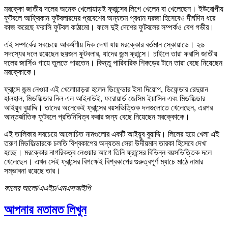
মরক্কো জাতীয় দলের অনেক খেলোয়াড়ই ফ্রান্সের লিগে খেলেন বা খেলেছেন। ইউরোপীয়
ফুটবলে আফ্রিকান ফুটবলারদের প্রবেশের অন্যতম প্রধান দরজা হিসেবেও দীর্ঘদিন ধরে
কাজ করেছে ফরাসি ফুটবল কাঠামো। ফলে দুই দেশের ফুটবলের সম্পর্কও বেশ গভীর।
এই সম্পর্কের সবচেয়ে আকর্ষণীয় দিক দেখা যায় মরক্কোর বর্তমান স্কোয়াডে। ২৬
সদস্যের দলে রয়েছেন ছয়জন ফুটবলার, যাদের জন্ম ফ্রান্সে। চাইলে তারা ফরাসি জাতীয়
দলের জার্সিও গায়ে তুলতে পারতেন। কিন্তু পারিবারিক শিকড়ের টানে তারা বেছে নিয়েছেন
মরক্কোকে।
ফ্রান্সে জন্ম নেওয়া এই খেলোয়াড়রা হলেন ডিফেন্ডার ইসা দিয়োপ, ডিফেন্ডার রেদুয়ান
হালহাল, মিডফিল্ডার নিল এল আইনাউই, ফরোয়ার্ড জেসিম ইয়াসিন এবং মিডফিল্ডার
আইয়ুব বুয়াদ্দি। তাদের অনেকেই ফ্রান্সের বয়সভিত্তিক দলগুলোতে খেলেছেন, এরপর
আন্তর্জাতিক ফুটবলে প্রতিনিধিত্ব করার জন্য বেছে নিয়েছেন মরক্কোকে।
এই তালিকার সবচেয়ে আলোচিত নামগুলোর একটি আইয়ুব বুয়াদ্দি। লিলের হয়ে খেলা এই
তরুণ মিডফিল্ডারকে চলতি বিশ্বকাপের অন্যতম সেরা উদীয়মান তারকা হিসেবে দেখা
হচ্ছে। মরক্কোর নাগরিকত্ব নেওয়ার আগে তিনি ফ্রান্সের বিভিন্ন বয়সভিত্তিক দলে
খেলেছেন। এখন সেই ফ্রান্সের বিপক্ষেই বিশ্বকাপের গুরুত্বপূর্ণ ম্যাচে মাঠে নামার
সম্ভাবনা রয়েছে তার।
কালের আলো/এএইচ/এমএসআইপি
আপনার মতামত লিখুন