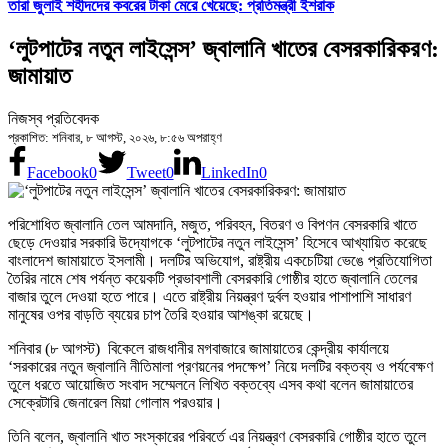
তারা জুলাই শহীদদের কবরের টাকা মেরে খেয়েছে: প্রতিমন্ত্রী ইশরাক
‘লুটপাটের নতুন লাইসেন্স’ জ্বালানি খাতের বেসরকারিকরণ:
জামায়াত
নিজস্ব প্রতিবেদক
প্রকাশিত: শনিবার, ৮ আগস্ট, ২০২৬, ৮:৫৬ অপরাহ্ণ
Facebook
0
Tweet
0
LinkedIn
0
পরিশোধিত জ্বালানি তেল আমদানি, মজুত, পরিবহন, বিতরণ ও বিপণন বেসরকারি খাতে
ছেড়ে দেওয়ার সরকারি উদ্যোগকে ‘লুটপাটের নতুন লাইসেন্স’ হিসেবে আখ্যায়িত করেছে
বাংলাদেশ জামায়াতে ইসলামী। দলটির অভিযোগ, রাষ্ট্রীয় একচেটিয়া ভেঙে প্রতিযোগিতা
তৈরির নামে শেষ পর্যন্ত কয়েকটি প্রভাবশালী বেসরকারি গোষ্ঠীর হাতে জ্বালানি তেলের
বাজার তুলে দেওয়া হতে পারে। এতে রাষ্ট্রীয় নিয়ন্ত্রণ দুর্বল হওয়ার পাশাপাশি সাধারণ
মানুষের ওপর বাড়তি ব্যয়ের চাপ তৈরি হওয়ার আশঙ্কা রয়েছে।
শনিবার (৮ আগস্ট) বিকেলে রাজধানীর মগবাজারে জামায়াতের কেন্দ্রীয় কার্যালয়ে
‘সরকারের নতুন জ্বালানি নীতিমালা প্রণয়নের পদক্ষেপ’ নিয়ে দলটির বক্তব্য ও পর্যবেক্ষণ
তুলে ধরতে আয়োজিত সংবাদ সম্মেলনে লিখিত বক্তব্যে এসব কথা বলেন জামায়াতের
সেক্রেটারি জেনারেল মিয়া গোলাম পরওয়ার।
তিনি বলেন, জ্বালানি খাত সংস্কারের পরিবর্তে এর নিয়ন্ত্রণ বেসরকারি গোষ্ঠীর হাতে তুলে