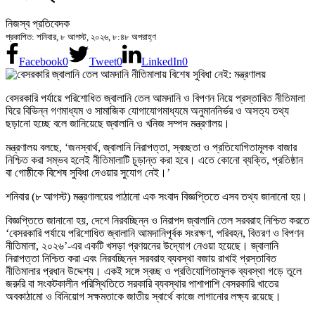
নিজস্ব প্রতিবেদক
প্রকাশিত: শনিবার, ৮ আগস্ট, ২০২৬, ৮:৪৮ অপরাহ্ণ
Facebook
0
Tweet
0
LinkedIn
0
বেসরকারি পর্যায়ে পরিশোধিত জ্বালানি তেল আমদানি ও বিপণন নিয়ে প্রস্তাবিত নীতিমালা
ঘিরে বিভিন্ন গণমাধ্যম ও সামাজিক যোগাযোগমাধ্যমে অনুমাননির্ভর ও অসত্য তথ্য
ছড়ানো হচ্ছে বলে জানিয়েছে জ্বালানি ও খনিজ সম্পদ মন্ত্রণালয়।
মন্ত্রণালয় বলছে, ‘জনস্বার্থ, জ্বালানি নিরাপত্তা, স্বচ্ছতা ও প্রতিযোগিতামূলক বাজার
নিশ্চিত করা সম্ভব হলেই নীতিমালাটি চূড়ান্ত করা হবে। এতে কোনো ব্যক্তি, প্রতিষ্ঠান
বা গোষ্ঠীকে বিশেষ সুবিধা দেওয়ার সুযোগ নেই।’
শনিবার (৮ আগস্ট) মন্ত্রণালয়ের পাঠানো এক সংবাদ বিজ্ঞপ্তিতে এসব তথ্য জানানো হয়।
বিজ্ঞপ্তিতে জানানো হয়, দেশে নিরবচ্ছিন্ন ও নিরাপদ জ্বালানি তেল সরবরাহ নিশ্চিত করতে
‘বেসরকারি পর্যায়ে পরিশোধিত জ্বালানি আমদানিপূর্বক সংরক্ষণ, পরিবহন, বিতরণ ও বিপণন
নীতিমালা, ২০২৬’-এর একটি খসড়া প্রণয়নের উদ্যোগ নেওয়া হয়েছে। জ্বালানি
নিরাপত্তা নিশ্চিত করা এবং নিরবচ্ছিন্ন সরবরাহ ব্যবস্থা বজায় রাখাই প্রস্তাবিত
নীতিমালার প্রধান উদ্দেশ্য। একই সঙ্গে স্বচ্ছ ও প্রতিযোগিতামূলক ব্যবস্থা গড়ে তুলে
জরুরি বা সংকটকালীন পরিস্থিতিতে সরকারি ব্যবস্থার পাশাপাশি বেসরকারি খাতের
অবকাঠামো ও বিনিয়োগ সক্ষমতাকে জাতীয় স্বার্থে কাজে লাগানোর লক্ষ্য রয়েছে।