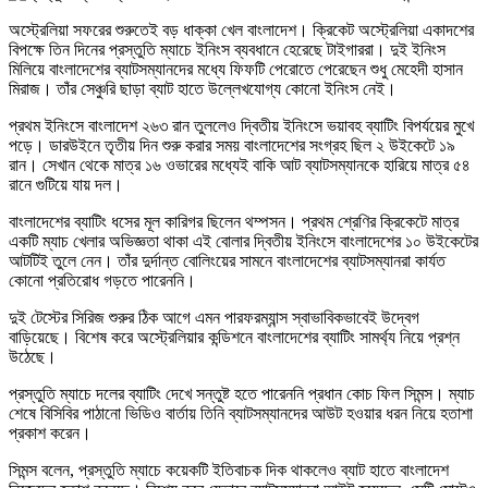
অস্ট্রেলিয়া সফরের শুরুতেই বড় ধাক্কা খেল বাংলাদেশ। ক্রিকেট অস্ট্রেলিয়া একাদশের
বিপক্ষে তিন দিনের প্রস্তুতি ম্যাচে ইনিংস ব্যবধানে হেরেছে টাইগাররা। দুই ইনিংস
মিলিয়ে বাংলাদেশের ব্যাটসম্যানদের মধ্যে ফিফটি পেরোতে পেরেছেন শুধু মেহেদী হাসান
মিরাজ। তাঁর সেঞ্চুরি ছাড়া ব্যাট হাতে উল্লেখযোগ্য কোনো ইনিংস নেই।
প্রথম ইনিংসে বাংলাদেশ ২৬৩ রান তুললেও দ্বিতীয় ইনিংসে ভয়াবহ ব্যাটিং বিপর্যয়ের মুখে
পড়ে। ডারউইনে তৃতীয় দিন শুরু করার সময় বাংলাদেশের সংগ্রহ ছিল ২ উইকেটে ১৯
রান। সেখান থেকে মাত্র ১৬ ওভারের মধ্যেই বাকি আট ব্যাটসম্যানকে হারিয়ে মাত্র ৫৪
রানে গুটিয়ে যায় দল।
বাংলাদেশের ব্যাটিং ধসের মূল কারিগর ছিলেন থম্পসন। প্রথম শ্রেণির ক্রিকেটে মাত্র
একটি ম্যাচ খেলার অভিজ্ঞতা থাকা এই বোলার দ্বিতীয় ইনিংসে বাংলাদেশের ১০ উইকেটের
আটটিই তুলে নেন। তাঁর দুর্দান্ত বোলিংয়ের সামনে বাংলাদেশের ব্যাটসম্যানরা কার্যত
কোনো প্রতিরোধ গড়তে পারেননি।
দুই টেস্টের সিরিজ শুরুর ঠিক আগে এমন পারফরম্যান্স স্বাভাবিকভাবেই উদ্বেগ
বাড়িয়েছে। বিশেষ করে অস্ট্রেলিয়ার কন্ডিশনে বাংলাদেশের ব্যাটিং সামর্থ্য নিয়ে প্রশ্ন
উঠেছে।
প্রস্তুতি ম্যাচে দলের ব্যাটিং দেখে সন্তুষ্ট হতে পারেননি প্রধান কোচ ফিল সিমন্স। ম্যাচ
শেষে বিসিবির পাঠানো ভিডিও বার্তায় তিনি ব্যাটসম্যানদের আউট হওয়ার ধরন নিয়ে হতাশা
প্রকাশ করেন।
সিমন্স বলেন, প্রস্তুতি ম্যাচে কয়েকটি ইতিবাচক দিক থাকলেও ব্যাট হাতে বাংলাদেশ