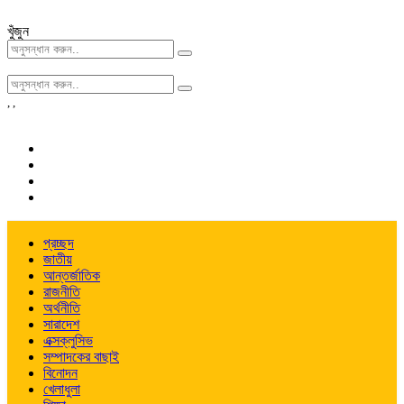
খুঁজুন
,
,
প্রচ্ছদ
জাতীয়
আন্তর্জাতিক
রাজনীতি
অর্থনীতি
সারাদেশ
এক্সক্লুসিভ
সম্পাদকের বাছাই
বিনোদন
খেলাধুলা