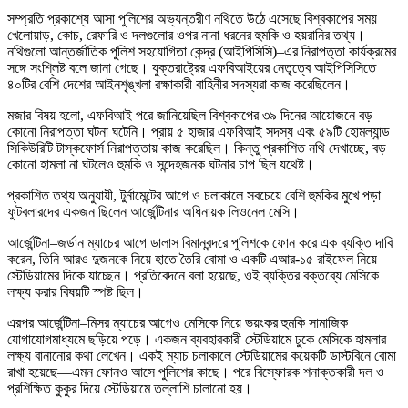
সম্প্রতি প্রকাশ্যে আসা পুলিশের অভ্যন্তরীণ নথিতে উঠে এসেছে বিশ্বকাপের সময়
খেলোয়াড়, কোচ, রেফারি ও দলগুলোর ওপর নানা ধরনের হুমকি ও হয়রানির তথ্য।
নথিগুলো আন্তর্জাতিক পুলিশ সহযোগিতা কেন্দ্র (আইপিসিসি)–এর নিরাপত্তা কার্যক্রমের
সঙ্গে সংশ্লিষ্ট বলে জানা গেছে। যুক্তরাষ্ট্রের এফবিআইয়ের নেতৃত্বে আইপিসিসিতে
৪০টির বেশি দেশের আইনশৃঙ্খলা রক্ষাকারী বাহিনীর সদস্যরা কাজ করেছিলেন।
মজার বিষয় হলো, এফবিআই পরে জানিয়েছিল বিশ্বকাপের ৩৯ দিনের আয়োজনে বড়
কোনো নিরাপত্তা ঘটনা ঘটেনি। প্রায় ৫ হাজার এফবিআই সদস্য এবং ৫৯টি হোমল্যান্ড
সিকিউরিটি টাস্কফোর্স নিরাপত্তায় কাজ করেছিল। কিন্তু প্রকাশিত নথি দেখাচ্ছে, বড়
কোনো হামলা না ঘটলেও হুমকি ও সন্দেহজনক ঘটনার চাপ ছিল যথেষ্ট।
প্রকাশিত তথ্য অনুযায়ী, টুর্নামেন্টের আগে ও চলাকালে সবচেয়ে বেশি হুমকির মুখে পড়া
ফুটবলারদের একজন ছিলেন আর্জেন্টিনার অধিনায়ক লিওনেল মেসি।
আর্জেন্টিনা–জর্ডান ম্যাচের আগে ডালাস বিমানবন্দরে পুলিশকে ফোন করে এক ব্যক্তি দাবি
করেন, তিনি আরও দুজনকে নিয়ে হাতে তৈরি বোমা ও একটি এআর-১৫ রাইফেল নিয়ে
স্টেডিয়ামের দিকে যাচ্ছেন। প্রতিবেদনে বলা হয়েছে, ওই ব্যক্তির বক্তব্যে মেসিকে
লক্ষ্য করার বিষয়টি স্পষ্ট ছিল।
এরপর আর্জেন্টিনা–মিসর ম্যাচের আগেও মেসিকে নিয়ে ভয়ংকর হুমকি সামাজিক
যোগাযোগমাধ্যমে ছড়িয়ে পড়ে। একজন ব্যবহারকারী স্টেডিয়ামে ঢুকে মেসিকে হামলার
লক্ষ্য বানানোর কথা লেখেন। একই ম্যাচ চলাকালে স্টেডিয়ামের কয়েকটি ডাস্টবিনে বোমা
রাখা হয়েছে—এমন ফোনও আসে পুলিশের কাছে। পরে বিস্ফোরক শনাক্তকারী দল ও
প্রশিক্ষিত কুকুর দিয়ে স্টেডিয়ামে তল্লাশি চালানো হয়।