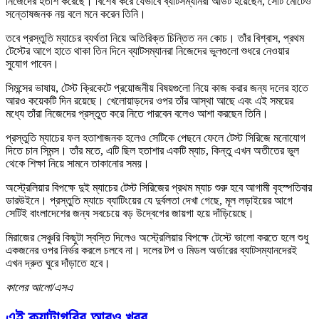
নিজেদের হতাশ করেছে। বিশেষ করে যেভাবে ব্যাটসম্যানরা আউট হয়েছেন, সেটি মোটেও
সন্তোষজনক নয় বলে মনে করেন তিনি।
তবে প্রস্তুতি ম্যাচের ব্যর্থতা নিয়ে অতিরিক্ত চিন্তিত নন কোচ। তাঁর বিশ্বাস, প্রথম
টেস্টের আগে হাতে থাকা তিন দিনে ব্যাটসম্যানরা নিজেদের ভুলগুলো শুধরে নেওয়ার
সুযোগ পাবেন।
সিমন্সের ভাষায়, টেস্ট ক্রিকেটে প্রয়োজনীয় বিষয়গুলো নিয়ে কাজ করার জন্য দলের হাতে
আরও কয়েকটি দিন রয়েছে। খেলোয়াড়দের ওপর তাঁর আস্থা আছে এবং এই সময়ের
মধ্যে তাঁরা নিজেদের প্রস্তুত করে নিতে পারবেন বলেও আশা করছেন তিনি।
প্রস্তুতি ম্যাচের ফল হতাশাজনক হলেও সেটিকে পেছনে ফেলে টেস্ট সিরিজে মনোযোগ
দিতে চান সিমন্স। তাঁর মতে, এটি ছিল হতাশার একটি ম্যাচ, কিন্তু এখন অতীতের ভুল
থেকে শিক্ষা নিয়ে সামনে তাকানোর সময়।
অস্ট্রেলিয়ার বিপক্ষে দুই ম্যাচের টেস্ট সিরিজের প্রথম ম্যাচ শুরু হবে আগামী বৃহস্পতিবার
ডারউইনে। প্রস্তুতি ম্যাচে ব্যাটিংয়ের যে দুর্বলতা দেখা গেছে, মূল লড়াইয়ের আগে
সেটিই বাংলাদেশের জন্য সবচেয়ে বড় উদ্বেগের জায়গা হয়ে দাঁড়িয়েছে।
মিরাজের সেঞ্চুরি কিছুটা স্বস্তি দিলেও অস্ট্রেলিয়ার বিপক্ষে টেস্টে ভালো করতে হলে শুধু
একজনের ওপর নির্ভর করলে চলবে না। দলের টপ ও মিডল অর্ডারের ব্যাটসম্যানদেরই
এখন দ্রুত ঘুরে দাঁড়াতে হবে।
কালের আলো/এসএ
এই ক্যাটাগরির আরও খবর