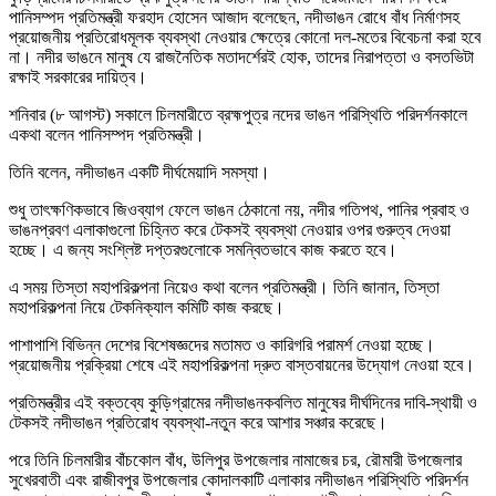
পানিসম্পদ প্রতিমন্ত্রী ফরহাদ হোসেন আজাদ বলেছেন, নদীভাঙন রোধে বাঁধ নির্মাণসহ
প্রয়োজনীয় প্রতিরোধমূলক ব্যবস্থা নেওয়ার ক্ষেত্রে কোনো দল-মতের বিবেচনা করা হবে
না। নদীর ভাঙনে মানুষ যে রাজনৈতিক মতাদর্শেরই হোক, তাদের নিরাপত্তা ও বসতভিটা
রক্ষাই সরকারের দায়িত্ব।
শনিবার (৮ আগস্ট) সকালে চিলমারীতে ব্রহ্মপুত্র নদের ভাঙন পরিস্থিতি পরিদর্শনকালে
একথা বলেন পানিসম্পদ প্রতিমন্ত্রী।
তিনি বলেন, নদীভাঙন একটি দীর্ঘমেয়াদি সমস্যা।
শুধু তাৎক্ষণিকভাবে জিওব্যাগ ফেলে ভাঙন ঠেকানো নয়, নদীর গতিপথ, পানির প্রবাহ ও
ভাঙনপ্রবণ এলাকাগুলো চিহ্নিত করে টেকসই ব্যবস্থা নেওয়ার ওপর গুরুত্ব দেওয়া
হচ্ছে। এ জন্য সংশ্লিষ্ট দপ্তরগুলোকে সমন্বিতভাবে কাজ করতে হবে।
এ সময় তিস্তা মহাপরিকল্পনা নিয়েও কথা বলেন প্রতিমন্ত্রী। তিনি জানান, তিস্তা
মহাপরিকল্পনা নিয়ে টেকনিক্যাল কমিটি কাজ করছে।
পাশাপাশি বিভিন্ন দেশের বিশেষজ্ঞদের মতামত ও কারিগরি পরামর্শ নেওয়া হচ্ছে।
প্রয়োজনীয় প্রক্রিয়া শেষে এই মহাপরিকল্পনা দ্রুত বাস্তবায়নের উদ্যোগ নেওয়া হবে।
প্রতিমন্ত্রীর এই বক্তব্যে কুড়িগ্রামের নদীভাঙনকবলিত মানুষের দীর্ঘদিনের দাবি-স্থায়ী ও
টেকসই নদীভাঙন প্রতিরোধ ব্যবস্থা-নতুন করে আশার সঞ্চার করেছে।
পরে তিনি চিলমারীর বাঁচকোল বাঁধ, উলিপুর উপজেলার নামাজের চর, রৌমারী উপজেলার
সুখেরবাতী এবং রাজীবপুর উপজেলার কোদালকাটি এলাকার নদীভাঙন পরিস্থিতি পরিদর্শন