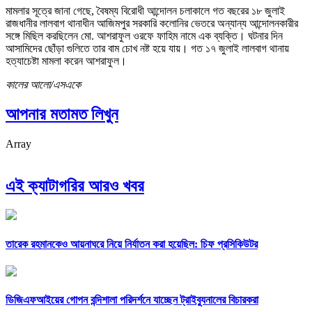
মামলার সূত্রে জানা গেছে, বৈষম্য বিরোধী আন্দোলন চলাকালে গত বছরের ১৮ জুলাই
রাজধানীর লালবাগ থানাধীন আজিমপুর সরকারি কলোনির ভেতরে অন্যান্য আন্দোলনকারীর
সঙ্গে মিছিল করছিলেন মো. আশরাফুল ওরফে ফাহিম নামে এক ব্যক্তি। ঘটনার দিন
আসামিদের ছোঁড়া গুলিতে তার বাম চোখ নষ্ট হয়ে যায়। গত ১৭ জুলাই লালবাগ থানায়
হত্যাচেষ্টা মামলা করেন আশরাফুল।
কালের আলো/এসএকে
আপনার মতামত লিখুন
Array
এই ক্যাটাগরির আরও খবর
তারেক রহমানকেও আয়নাঘরে নিয়ে নির্যাতন করা হয়েছিল: চিফ প্রসিকিউটর
ডিজিএফআইয়ের গোপন বন্দিশালা পরিদর্শনে যাচ্ছেন ট্রাইব্যুনালের বিচারকরা