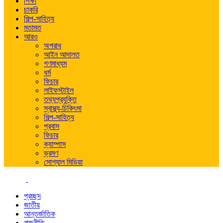
শিক্ষা
চাকরি
শিল্প-সাহিত্য
মতামত
আরও
অপরাধ
আইন আদালত
গণমাধ্যম
ধর্ম
ফিচার
লাইফস্টাইল
তথ্যপ্রযুক্তি
স্বাস্থ্য-চিকিৎসা
শিল্প-সাহিত্য
প্রবাস
ফিচার
ক্যাম্পাস
ভ্রমণ
সোশ্যাল মিডিয়া
প্রচ্ছদ
জাতীয়
আন্তর্জাতিক
রাজনীতি