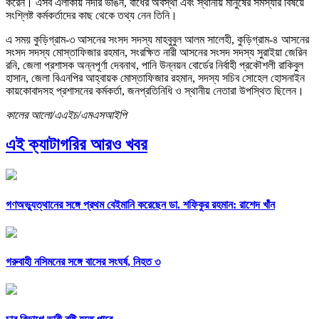
করেন। এসব এলাকায় নদীর ভাঙন, বাঁধের অবস্থা এবং স্থানীয় মানুষের সমস্যার বিষয়ে
সংশ্লিষ্ট কর্মকর্তাদের কাছ থেকে তথ্য নেন তিনি।
এ সময় কুড়িগ্রাম-৩ আসনের সংসদ সদস্য মাহবুবুল আলম সালেহী, কুড়িগ্রাম-৪ আসনের
সংসদ সদস্য মোস্তাফিজার রহমান, সংরক্ষিত নারী আসনের সংসদ সদস্য সুরাইয়া জেরিন
রনি, জেলা প্রশাসক অন্নপূর্ণা দেবনাথ, পানি উন্নয়ন বোর্ডের নির্বাহী প্রকৌশলী রাকিবুল
হাসান, জেলা বিএনপির আহ্বায়ক মোস্তাফিজার রহমান, সদস্য সচিব সোহেল হোসনাইন
কায়কোবাদসহ প্রশাসনের কর্মকর্তা, জনপ্রতিনিধি ও স্থানীয় নেতারা উপস্থিত ছিলেন।
কালের আলো/এএইচ/এমএসআইপি
এই ক্যাটাগরির আরও খবর
গণঅভ্যুত্থানের সঙ্গে প্রথম বেইমানি করেছেন ডা. শফিকুর রহমান: রাশেদ খাঁন
গরুবাহী নসিমনের সঙ্গে বাসের সংঘর্ষ, নিহত ৩