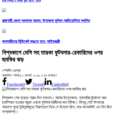
চার বিভাগে ভারী বৃষ্টি হতে পারে
রাজশাহী জেলা প্রশাসক আন্ত: উপজেলা ফুটবল প্রতিযোগিতা স্থগিত
ব্যবসায়ীদের সিন্ডিকেট ভাঙতে হবে: আইনমন্ত্রী
বিশ্বকাপে মেসি সহ তারকা ফুটবলার-রেফারিদের ওপর
হুমকির ঝড়
স্পোর্টস ডেস্ক
প্রকাশিত: শনিবার, ৮ আগস্ট, ২০২৬, ৩:৪৬ অপরাহ্ণ
Facebook
0
Tweet
0
LinkedIn
0
বিশ্বকাপ শেষ হয়েছে প্রায় তিন সপ্তাহ। মাঠের উত্তেজনা, গ্যালারির উন্মাদনা আর
চ্যাম্পিয়ন হওয়ার আনন্দ এখনো ফুটবলপ্রেমীদের মনে টাটকা। কিন্তু সেই উৎসবের
আড়ালে পুরো টুর্নামেন্টজুড়ে নিরাপত্তা নিয়ে যে উদ্বেগ ছিল, তার অনেকটাই এত দিন ছিল
অপ্রকাশ্য।