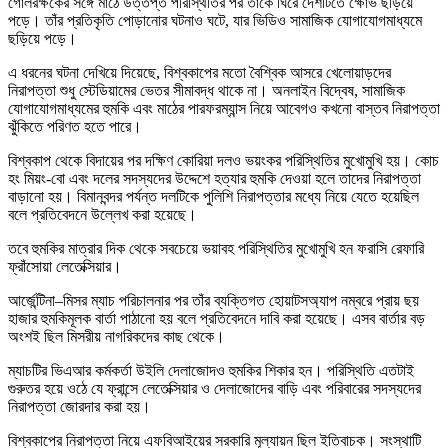
গোলরক্ষকের সঙ্গে মাঠে উত্তপ্ত পরিস্থিতির পর তাঁকে ঘিরে দেশটিতে ক্ষোভ ছড়িয়ে
পড়ে। তাঁর প্রতিকৃতি পোড়ানোর ঘটনাও ঘটে, যার ভিডিও সামাজিক যোগাযোগমাধ্যমে
ছড়িয়ে পড়ে।
এ ধরনের ঘটনা দেখিয়ে দিয়েছে, বিশ্বকাপের মতো বৈশ্বিক আসরে খেলোয়াড়দের
নিরাপত্তা শুধু স্টেডিয়ামের ভেতর সীমাবদ্ধ থাকে না। অনলাইন বিদ্বেষ, সামাজিক
যোগাযোগমাধ্যমের হুমকি এবং মাঠের পারফরম্যান্স নিয়ে আবেগও কখনো বাস্তব নিরাপত্তা
ঝুঁকিতে পরিণত হতে পারে।
বিশ্বকাপ থেকে বিদায়ের পর দক্ষিণ কোরিয়া দলও ভয়ংকর পরিস্থিতির মুখোমুখি হয়। কোচ
হং মিয়ং-বো এবং দলের সদস্যদের উদ্দেশে হত্যার হুমকি দেওয়া হলে তাদের নিরাপত্তা
বাড়ানো হয়। বিমানবন্দর পর্যন্ত দলটিকে পুলিশি নিরাপত্তার মধ্যে নিয়ে যেতে হয়েছিল
বলে প্রতিবেদনে উল্লেখ করা হয়েছে।
তবে হুমকির মাত্রার দিক থেকে সবচেয়ে ভয়াবহ পরিস্থিতির মুখোমুখি হন ফরাসি রেফারি
ফ্রাঁসোয়া লেতেক্সিয়ার।
আর্জেন্টিনা–মিসর ম্যাচ পরিচালনার পর তাঁর ব্যক্তিগত হোয়াটসঅ্যাপ নম্বরে প্রায় ছয়
হাজার হুমকিমূলক বার্তা পাঠানো হয় বলে প্রতিবেদনে দাবি করা হয়েছে। এসব বার্তার বড়
অংশই ছিল মিসরীয় নাগরিকদের কাছ থেকে।
ম্যাচটির ভিএআর কর্মকর্তা উইলি দেলাজোদও হুমকির শিকার হন। পরিস্থিতি এতটাই
গুরুতর হয়ে ওঠে যে ফ্রান্সে লেতেক্সিয়ার ও দেলাজোদের বাড়ি এবং পরিবারের সদস্যদের
নিরাপত্তা জোরদার করা হয়।
বিশ্বকাপের নিরাপত্তা নিয়ে এফবিআইয়ের সরকারি মূল্যায়ন ছিল ইতিবাচক। সংস্থাটি