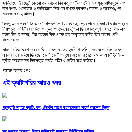
জানিয়েছে, টুর্নামেন্টে কোনো বড় ধরনের নিরাপত্তা ঘটনা ঘটেনি এবং যুক্তরাষ্ট্রজুড়ে লাখ
লাখ দর্শক, খেলোয়াড় ও কর্মকর্তাকে নিরাপদে রাখতে ব্যাপক গোয়েন্দা ও আইনশৃঙ্খলা
সমন্বয় করা হয়েছিল।
কিন্তু এখন প্রকাশিত এসব নিরাপত্তা-তথ্য দেখাচ্ছে, বড় কোনো হামলা না ঘটার পেছনে
নিরাপত্তা বাহিনীর সতর্কতা ও দ্রুত পদক্ষেপের ভূমিকা ছিল গুরুত্বপূর্ণ। মাঠে বিশ্বকাপ
যতটা ছিল উৎসবের, নিরাপত্তার দিক থেকে তার আড়ালের ছবিটা ছিল অনেক বেশি
উদ্বেগজনক।
তারকা ফুটবলার থেকে রেফারি—কারও কাছেই হুমকি থামেনি। আর এসব ঘটনা আরও
একবার মনে করিয়ে দিয়েছে, কোটি কোটি মানুষের আবেগের কেন্দ্রে থাকা একটি বৈশ্বিক
ক্রীড়া আয়োজনের নিরাপত্তা কতটা কঠিন ও জটিল হয়ে উঠেছে।
কালের আলো/এসএ
এই ক্যাটাগরির আরও খবর
প্রস্তুতি ম্যাচে ব্যাটিং ধস, টেস্টের আগে বাংলাদেশকে সতর্ক করলেন সিমন্স
সব গুঞ্জনের অবসান, রিয়াল মাদ্রিদেই থাকছেন ভিনিসিয়ুস জুনিয়র