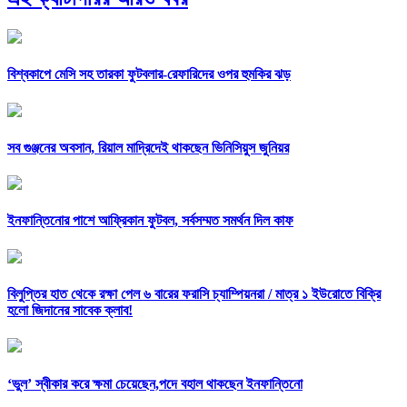
বিশ্বকাপে মেসি সহ তারকা ফুটবলার-রেফারিদের ওপর হুমকির ঝড়
সব গুঞ্জনের অবসান, রিয়াল মাদ্রিদেই থাকছেন ভিনিসিয়ুস জুনিয়র
ইনফান্তিনোর পাশে আফ্রিকান ফুটবল, সর্বসম্মত সমর্থন দিল কাফ
বিলুপ্তির হাত থেকে রক্ষা পেল ৬ বারের ফরাসি চ্যাম্পিয়নরা /
মাত্র ১ ইউরোতে বিক্রি
হলো জিদানের সাবেক ক্লাব!
‘ভুল’ স্বীকার করে ক্ষমা চেয়েছেন,পদে বহাল থাকছেন ইনফান্তিনো