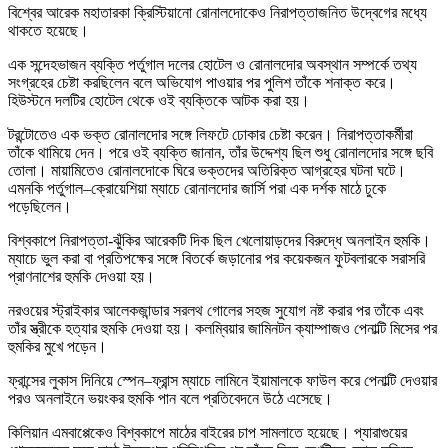
বিশ্বের আরেক মহাতারকা ক্রিস্টিয়ানো রোনালদোকেও নিরাপত্তাজনিত উদ্বেগের মধ্যে
থাকতে হয়েছে।
এক সন্দেহভাজন ব্যক্তি পর্তুগাল দলের হোটেল ও রোনালদোর অবস্থান সম্পর্কে তথ্য
সংগ্রহের চেষ্টা করছিলেন বলে অভিযোগ পাওয়ার পর পুলিশ তাঁকে শনাক্ত করে।
হিউস্টনে দলটির হোটেল থেকে ওই ব্যক্তিকে আটক করা হয়।
টরন্টোতেও এক ভক্ত রোনালদোর সঙ্গে লিফটে ঢোকার চেষ্টা করেন। নিরাপত্তাকর্মীরা
তাঁকে থামিয়ে দেন। পরে ওই ব্যক্তি জানান, তাঁর উদ্দেশ্য ছিল শুধু রোনালদোর সঙ্গে ছবি
তোলা। মায়ামিতেও রোনালদোকে ঘিরে ভক্তদের অতিরিক্ত আগ্রহের ঘটনা ঘটে।
এমনকি পর্তুগাল–ক্রোয়েশিয়া ম্যাচে রোনালদোর জার্সি পরা এক দর্শক মাঠে ঢুকে
পড়েছিলেন।
বিশ্বকাপে নিরাপত্তা-ঝুঁকির আরেকটি দিক ছিল খেলোয়াড়দের বিরুদ্ধে অনলাইন হুমকি।
ম্যাচে ভুল করা বা প্রতিপক্ষের সঙ্গে বিতর্কে জড়ানোর পর কয়েকজন ফুটবলারকে সরাসরি
প্রাণনাশের হুমকি দেওয়া হয়।
নরওয়ের স্ট্রাইকার আলেকজান্ডার সরলথ গোলের সহজ সুযোগ নষ্ট করার পর তাঁকে এবং
তাঁর স্ত্রীকে হত্যার হুমকি দেওয়া হয়। কলম্বিয়ার জামিনটন ক্যাম্পাজও পেনাল্টি মিসের পর
হুমকির মুখে পড়েন।
ফ্রান্সের লুকাস দিনিয়ে স্পেন–ফ্রান্স ম্যাচে লামিনে ইয়ামালকে ফাউল করে পেনাল্টি দেওয়ার
পরও অনলাইনে ভয়ংকর হুমকি পান বলে প্রতিবেদনে উঠে এসেছে।
কিলিয়ান এমবাপ্পেকেও বিশ্বকাপে মাঠের বাইরের চাপ সামলাতে হয়েছে। প্যারাগুয়ের