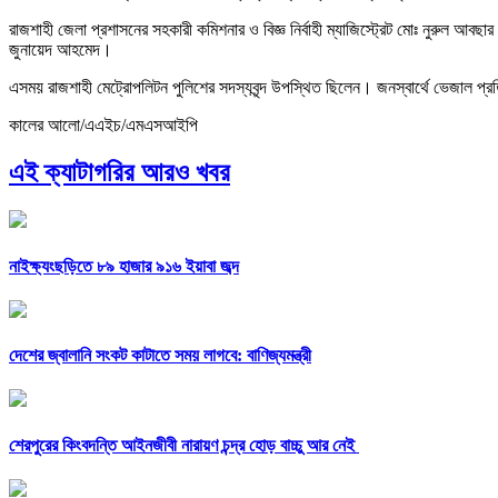
রাজশাহী জেলা প্রশাসনের সহকারী কমিশনার ও বিজ্ঞ নির্বাহী ম্যাজিস্ট্রেট মোঃ নুরুল আব
জুনায়েদ আহমেদ।
এসময় রাজশাহী মেট্রোপলিটন পুলিশের সদস্যবৃন্দ উপস্থিত ছিলেন। জনস্বার্থে ভেজাল প্
কালের আলো/এএইচ/এমএসআইপি
এই ক্যাটাগরির আরও খবর
নাইক্ষ্যংছড়িতে ৮৯ হাজার ৯১৬ ইয়াবা জব্দ
দেশের জ্বালানি সংকট কাটাতে সময় লাগবে: বাণিজ্যমন্ত্রী
শেরপুরের কিংবদন্তি আইনজীবী নারায়ণ চন্দ্র হোড় বাচ্চু আর নেই