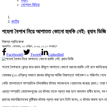
ভ্রমণ
সোশ্যাল মিডিয়া
জাতীয়
পহেলা বৈশাখ নিয়ে আপাতত কোনো হুমকি নেই: র‌্যাব ডিজি
নিজস্ব প্রতিবেদক
প্রকাশিত: সোমবার, ১৩ এপ্রিল, ২০২৬, ১২:১০ অপরাহ্ণ
Facebook
0
Tweet
0
LinkedIn
0
পহেলা বৈশাখকে কেন্দ্র করে রমনা বটমূলে আপাতত কোনো ধরনের হুমকি নেই বলে জানিয়েছ
সোমবার (১৩ এপ্রিল) সকালে রমনার বটমূলের সার্বিক নিরাপত্তা পর্যবেক্ষণ ও পরিদর্শন শে
কেডি হাসপাতালে সাম্প্রতিক চাঁদাবাজির ঘটনায় সাতজনকে গ্রেফতার করেছে র‌্যাব। তারা হাস
এছাড়া সম্প্রতি মোহাম্মদপুরের এর ঘটনায় তাকে প্রশ্ন করা হলে আহসান হাবীব বলেন,
র‌্যাবের মহাপরিচালকের কুষ্টিয়ার ঘটনায় প্রশ্ন করা হলে তিনি বলেন, এ ঘটনায় মামলা হল