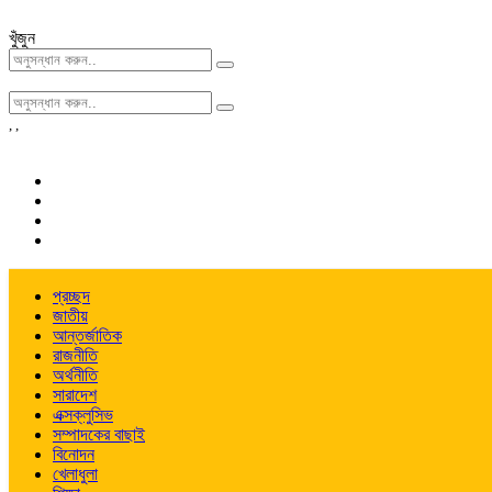
খুঁজুন
,
,
প্রচ্ছদ
জাতীয়
আন্তর্জাতিক
রাজনীতি
অর্থনীতি
সারাদেশ
এক্সক্লুসিভ
সম্পাদকের বাছাই
বিনোদন
খেলাধুলা