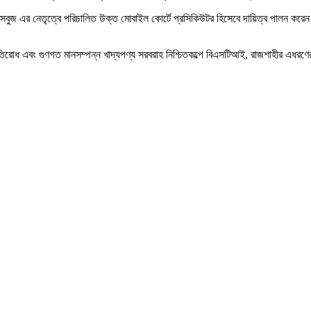
ছার সবুজ এর নেতৃত্বে পরিচালিত উক্ত মোবাইল কোর্টে প্রসিকিউটর হিসেবে দায়িত্ব পালন করে
রতিরোধ এবং গুণগত মানসম্পন্ন খাদ্যপণ্য সরবরাহ নিশ্চিতকল্পে বিএসটিআই, রাজশাহীর এধ