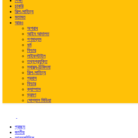
শিক্ষা
চাকরি
শিল্প-সাহিত্য
মতামত
আরও
অপরাধ
আইন আদালত
গণমাধ্যম
ধর্ম
ফিচার
লাইফস্টাইল
তথ্যপ্রযুক্তি
স্বাস্থ্য-চিকিৎসা
শিল্প-সাহিত্য
প্রবাস
ফিচার
ক্যাম্পাস
ভ্রমণ
সোশ্যাল মিডিয়া
প্রচ্ছদ
জাতীয়
আন্তর্জাতিক