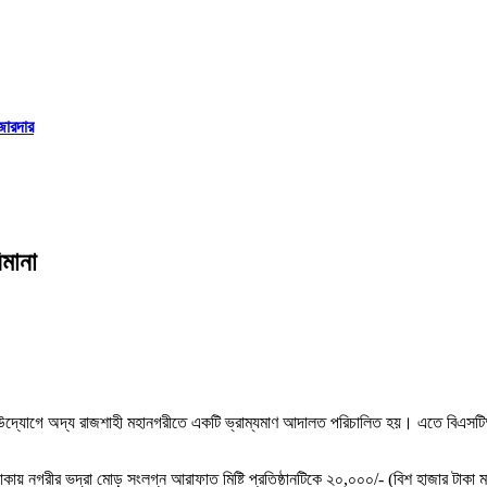
জোরদার
মানা
শাহীর উদ্যোগে অদ্য রাজশাহী মহানগরীতে একটি ভ্রাম্যমাণ আদালত পরিচালিত হয়। এতে বিএসটিআ
কায় নগরীর ভদ্রা মোড় সংলগ্ন আরাফাত মিষ্টি প্রতিষ্ঠানটিকে ২০,০০০/- (বিশ হাজার টাকা 