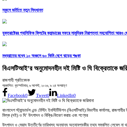
স্কুলে ভর্তিতে নতুন সিদ্ধান্ত
যুক্তরাষ্ট্রের প্যাসিফিক ফ্লিটের কমান্ডারের সফরে সামুদ্রিক নিরাপত্তা সহযোগিতা আরও 
মধ্যরাতের মধ্যে ১০ অঞ্চলে ৬০ কিমি বেগে ঝড়ের শঙ্কা
বিএসটিআই’র অনুমোদনহীন দই মিষ্টি ও ঘি বিক্রেতাকে জরি
রাজশাহী প্রতিবেদক
প্রকাশিত: বৃহস্পতিবার, ৬ আগস্ট, ২০২৬, ৯:২৪ অপরাহ্ণ
Facebook
0
Tweet
0
LinkedIn
0
বাংলাদেশ স্ট্যান্ডার্ডস এন্ড টেস্টিং ইনস্টিটিউশন (বিএসটিআই) বিভাগীয় কার্যালয়, রাজ
মিল্ক (দই) ও ঘি’ উৎপাদন ও বিক্রি-বিতরণ করায় এবং পণ্যের
উৎপাদন ও মেয়াদ উত্তীর্ণের তারিখসহ অন্যান্য অত্যাবশ্যকীয় তথ্য সম্বলিত লেবেল না থা