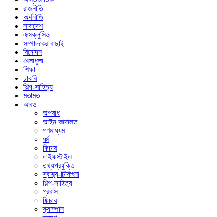
রাজনীতি
অর্থনীতি
সারাদেশ
এক্সক্লুসিভ
সম্পাদকের বাছাই
বিনোদন
খেলাধুলা
শিক্ষা
চাকরি
শিল্প-সাহিত্য
মতামত
আরও
অপরাধ
আইন আদালত
গণমাধ্যম
ধর্ম
ফিচার
লাইফস্টাইল
তথ্যপ্রযুক্তি
স্বাস্থ্য-চিকিৎসা
শিল্প-সাহিত্য
প্রবাস
ফিচার
ক্যাম্পাস