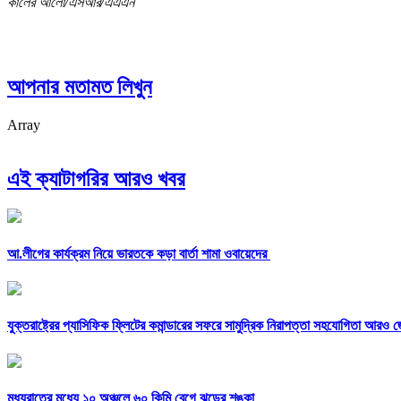
কালের আলো/এসআর/এএএন
আপনার মতামত লিখুন
Array
এই ক্যাটাগরির আরও খবর
আ.লীগের কার্যক্রম নিয়ে ভারতকে কড়া বার্তা শামা ওবায়েদের
যুক্তরাষ্ট্রের প্যাসিফিক ফ্লিটের কমান্ডারের সফরে সামুদ্রিক নিরাপত্তা সহযোগিতা আরও 
মধ্যরাতের মধ্যে ১০ অঞ্চলে ৬০ কিমি বেগে ঝড়ের শঙ্কা