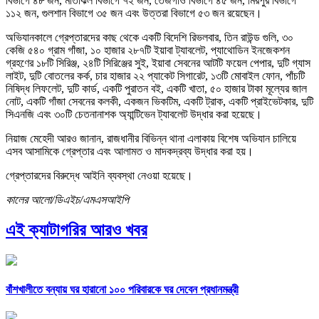
বিভাগে ৪৮ জন, মতিঝিল বিভাগে ৭২ জন, তেজগাঁও বিভাগে ৪৫ জন, মিরপুর বিভাগে
১১২ জন, গুলশান বিভাগে ৩৫ জন এবং উত্তরা বিভাগে ৫৩ জন রয়েছেন।
অভিযানকালে গ্রেপ্তারদের কাছ থেকে একটি বিদেশি রিভলবার, তিন রাউন্ড গুলি, ৩০
কেজি ৫৪০ গ্রাম গাঁজা, ১০ হাজার ২৮৭টি ইয়াবা ট্যাবলেট, প্যাথোডিন ইনজেকশন
গ্রহণের ১৮টি সিরিঞ্জ, ২৪টি সিরিঞ্জের সুই, ইয়াবা সেবনের আটটি ফয়েল পেপার, দুটি গ্যাস
লাইট, দুটি বোতলের কর্ক, চার হাজার ২২ প্যাকেট সিগারেট, ১৩টি মোবাইল ফোন, পাঁচটি
নিষিদ্ধ লিফলেট, দুটি কার্ড, একটি পুরাতন বই, একটি খাতা, ৫০ হাজার টাকা মূল্যের জাল
নোট, একটি গাঁজা সেবনের কলকী, একজন ভিকটিম, একটি ট্রাক, একটি প্রাইভেটকার, দুটি
সিএনজি এবং ৩০টি চেতনানাশক অ্যান্টিভেন ট্যাবলেট উদ্ধার করা হয়েছে।
নিয়াজ মেহেদী আরও জানান, রাজধানীর বিভিন্ন থানা এলাকায় বিশেষ অভিযান চালিয়ে
এসব আসামিকে গ্রেপ্তার এবং আলামত ও মাদকদ্রব্য উদ্ধার করা হয়।
গ্রেপ্তারদের বিরুদ্ধে আইনি ব্যবস্থা নেওয়া হয়েছে।
কালের আলো/ডিএইচ/এমএসআইপি
এই ক্যাটাগরির আরও খবর
বাঁশখালীতে বন্যায় ঘর হারানো ১০০ পরিবারকে ঘর দেবেন প্রধানমন্ত্রী