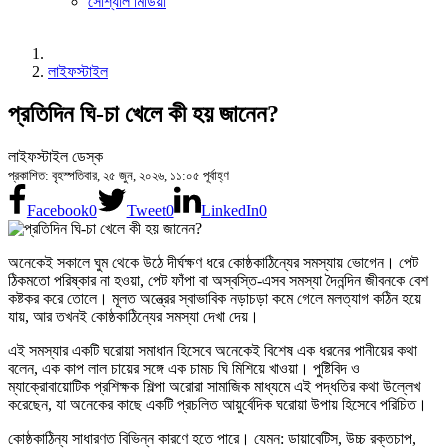
সোশ্যাল মিডিয়া
লাইফস্টাইল
প্রতিদিন ঘি-চা খেলে কী হয় জানেন?
লাইফস্টাইল ডেস্ক
প্রকাশিত: বৃহস্পতিবার, ২৫ জুন, ২০২৬, ১১:০৫ পূর্বাহ্ণ
Facebook
0
Tweet
0
LinkedIn
0
অনেকেই সকালে ঘুম থেকে উঠে দীর্ঘক্ষণ ধরে কোষ্ঠকাঠিন্যের সমস্যায় ভোগেন। পেট
ঠিকমতো পরিষ্কার না হওয়া, পেট ফাঁপা বা অস্বস্তি-এসব সমস্যা দৈনন্দিন জীবনকে বেশ
কষ্টকর করে তোলে। মূলত অন্ত্রের স্বাভাবিক নড়াচড়া কমে গেলে মলত্যাগ কঠিন হয়ে
যায়, আর তখনই কোষ্ঠকাঠিন্যের সমস্যা দেখা দেয়।
এই সমস্যার একটি ঘরোয়া সমাধান হিসেবে অনেকেই বিশেষ এক ধরনের পানীয়ের কথা
বলেন, এক কাপ লাল চায়ের সঙ্গে এক চামচ ঘি মিশিয়ে খাওয়া। পুষ্টিবিদ ও
ম্যাক্রোবায়োটিক প্রশিক্ষক শিল্পা অরোরা সামাজিক মাধ্যমে এই পদ্ধতির কথা উল্লেখ
করেছেন, যা অনেকের কাছে একটি প্রচলিত আয়ুর্বেদিক ঘরোয়া উপায় হিসেবে পরিচিত।
কোষ্ঠকাঠিন্য সাধারণত বিভিন্ন কারণে হতে পারে। যেমন: ডায়াবেটিস, উচ্চ রক্তচাপ,