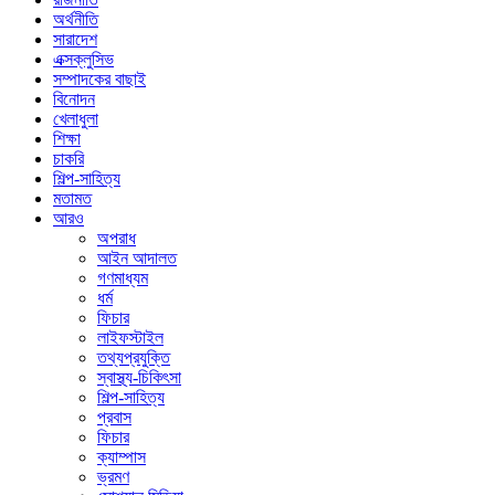
অর্থনীতি
সারাদেশ
এক্সক্লুসিভ
সম্পাদকের বাছাই
বিনোদন
খেলাধুলা
শিক্ষা
চাকরি
শিল্প-সাহিত্য
মতামত
আরও
অপরাধ
আইন আদালত
গণমাধ্যম
ধর্ম
ফিচার
লাইফস্টাইল
তথ্যপ্রযুক্তি
স্বাস্থ্য-চিকিৎসা
শিল্প-সাহিত্য
প্রবাস
ফিচার
ক্যাম্পাস
ভ্রমণ