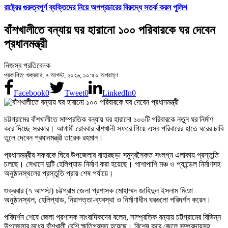
রাষ্ট্রের গুরুত্বপূর্ণ ব্যক্তিদের নিয়ে অপপ্রচারের বিরুদ্ধে সতর্ক করল পুলিশ
বাঁশখালীতে বন্যায় ঘর হারানো ১০০ পরিবারকে ঘর দেবেন
প্রধানমন্ত্রী
নিজস্ব প্রতিবেদক
প্রকাশিত: শুক্রবার, ৭ আগস্ট, ২০২৬, ১০:৫০ অপরাহ্ণ
Facebook
0
Tweet
0
LinkedIn
0
চট্টগ্রামের বাঁশখালীতে সাম্প্রতিক বন্যায় ঘর হারানো ১০০টি পরিবারকে নতুন ঘর নির্মাণ
করে দিচ্ছে সরকার। আগামী রোববার বাঁশখালী সফরে গিয়ে এসব পরিবারের হাতে ঘরের চাবি
তুলে দেবেন প্রধানমন্ত্রী তারেক রহমান।
প্রধানমন্ত্রীর সফরকে ঘিরে উপজেলার বাহারছড়া সমুদ্রসৈকত সংলগ্ন এলাকায় প্রস্তুতি
চলছে। সেখানে দুটি হেলিপ্যাড নির্মাণ করা হয়েছে। পাশাপাশি মঞ্চ ও প্যান্ডেল নির্মাণসহ
অনুষ্ঠানস্থলের প্রস্তুতি প্রায় শেষ পর্যায়ে।
শুক্রবার (৭ আগস্ট) চট্টগ্রাম জেলা প্রশাসক মোহাম্মদ জাহিদুল ইসলাম মিঞা
অনুষ্ঠানস্থল, হেলিপ্যাড, নিরাপত্তা-ব্যবস্থা ও নির্মাণাধীন ঘরগুলো পরিদর্শন করেন।
পরিদর্শন শেষে জেলা প্রশাসক সাংবাদিকদের বলেন, সাম্প্রতিক বন্যায় চট্টগ্রামের বিভিন্ন
উপজেলার মধ্যে বাঁশখালী বেশি ক্ষতিগ্রস্ত হয়েছে। বিশেষ করে জেলে সম্প্রদায়সহ