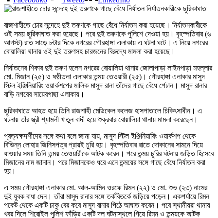
রাজশাহীতে চোর সন্দেহে দুই তরুণকে গাছে বেঁধে নির্যাতন করা হয়েছে। নির্যাতনকারীকে
ওই সময় ছুরিকাঘাত করা হয়েছে। পরে দুই তরুণকে পুলিশে দেওয়া হয়। বৃহস্পতিবার (৬
আগস্ট) রাত সাড়ে ৮টার দিকে নগরের গৌরহাঙ্গা এলাকায় এ ঘটনা ঘটে। এ নিয়ে নগরের
বোয়ালিয়া থানায় ওই দুই তরুণসহ চারজনের বিরুদ্ধে মামলা করা হয়েছে।
নির্যাতনের শিকার দুই তরুণ হলেন নগরের বোয়ালিয়া থানার জোলাপাড়া লাইনপাড়া মহল্লার
মো. মিজান (২৫) ও ষষ্ঠীতলা এলাকার তন্ময় তেওয়ারী (২৫)। গৌরহাঙ্গা এলাকার মাসুদ
স্টিল ইঞ্জিনিয়ারিং ওয়ার্কশপের মালিক মাসুদ রানা তাঁদের গাছে বেঁধে পেটান। মাসুদ রানার
বাড়ি নগরের সায়েরগাছা এলাকায়।
ছুরিকাঘাতে আহত হয়ে তিনি রাজশাহী মেডিকেল কলেজ হাসপাতালে চিকিৎসাধীন। এ
ঘটনায় তাঁর স্ত্রী শ্যামলী খাতুন বাদী হয়ে শুক্রবার বোয়ালিয়া থানায় মামলা করেছেন।
প্রত্যক্ষদর্শীদের সঙ্গে কথা বলে জানা যায়, মাসুদ স্টিল ইঞ্জিনিয়ারিং ওয়ার্কশপ থেকে
বিভিন্ন লোহার জিনিসপত্র প্রায়ই চুরি হয়। বৃহস্পতিবার রাতে দোকানের সামনে দিয়ে
যাওয়ার সময় তিনি তন্ময় তেওয়ারীকে আটক করেন। পরে তন্ময় চুরির ঘটনায় জড়িত হিসেবে
মিজানের নাম জানান। পরে মিজানকেও ধরে এনে তন্ময়ের সঙ্গে গাছে বেঁধে নির্যাতন করা
হয়।
এ সময় গৌরহাঙ্গা এলাকার মো. আল-আমিন ওরফে রিমন (২২) ও মো. শুভ (২৩) নামের
দুই যুবক বাধা দেন। তাঁরা মাসুদ রানার সঙ্গে তর্কবিতর্কে জড়িয়ে পড়েন। একপর্যায়ে রিমন
পকেট থেকে একটি চাকু বের করে মাসুদ রানার পিঠে আঘাত করেন। পরে স্থানীয়রা থানায়
খবর দিলে শিরোইল পুলিশ ফাঁড়ির একটি দল ঘটনাস্থলে গিয়ে রিমন ও তন্ময়কে আটক