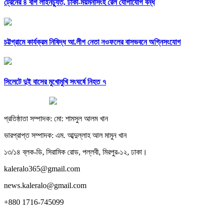
ট্রেনের ৪ বগি লাইনচ্যুত, ঢাকা-ময়মনসিংহ রেল যোগাযোগ বন্ধ
চট্টগ্রামে কার্যক্রম নিষিদ্ধ আ.লীগ নেতা নওফলের বাসভবনে অগ্নিসংযোগ
সিলেটে দুই বাসের মুখোমুখি সংঘর্ষে নিহত ৭
প্রতিষ্ঠাতা সম্পাদক: মো: শামসুল আলম খান
ভারপ্রাপ্ত সম্পাদক: এম. আব্দুল্লাহ আল মামুন খান
১৩/১৪ ব্লক-ডি, সিরামিক রোড, পল্লবী, মিরপুর-১২, ঢাকা।
kaleralo365@gmail.com
news.kaleralo@gmail.com
+880 1716-745099