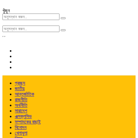
খুঁজুন
,
,
প্রচ্ছদ
জাতীয়
আন্তর্জাতিক
রাজনীতি
অর্থনীতি
সারাদেশ
এক্সক্লুসিভ
সম্পাদকের বাছাই
বিনোদন
খেলাধুলা