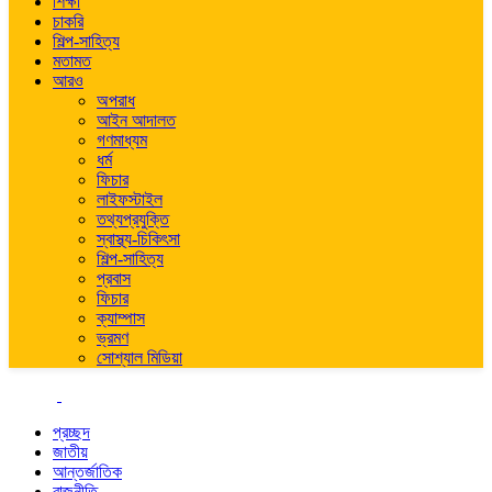
শিক্ষা
চাকরি
শিল্প-সাহিত্য
মতামত
আরও
অপরাধ
আইন আদালত
গণমাধ্যম
ধর্ম
ফিচার
লাইফস্টাইল
তথ্যপ্রযুক্তি
স্বাস্থ্য-চিকিৎসা
শিল্প-সাহিত্য
প্রবাস
ফিচার
ক্যাম্পাস
ভ্রমণ
সোশ্যাল মিডিয়া
প্রচ্ছদ
জাতীয়
আন্তর্জাতিক
রাজনীতি