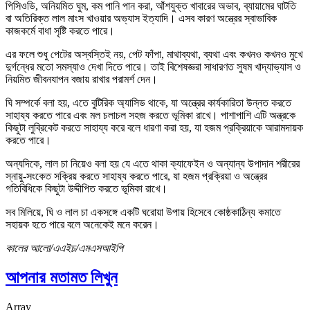
পিসিওডি, অনিয়মিত ঘুম, কম পানি পান করা, আঁশযুক্ত খাবারের অভাব, ব্যায়ামের ঘাটতি
বা অতিরিক্ত লাল মাংস খাওয়ার অভ্যাস ইত্যাদি। এসব কারণ অন্ত্রের স্বাভাবিক
কাজকর্মে বাধা সৃষ্টি করতে পারে।
এর ফলে শুধু পেটের অস্বস্তিই নয়, পেট ফাঁপা, মাথাব্যথা, ব্যথা এবং কখনও কখনও মুখে
দুর্গন্ধের মতো সমস্যাও দেখা দিতে পারে। তাই বিশেষজ্ঞরা সাধারণত সুষম খাদ্যাভ্যাস ও
নিয়মিত জীবনযাপন বজায় রাখার পরামর্শ দেন।
ঘি সম্পর্কে বলা হয়, এতে বুটিরিক অ্যাসিড থাকে, যা অন্ত্রের কার্যকারিতা উন্নত করতে
সাহায্য করতে পারে এবং মল চলাচল সহজ করতে ভূমিকা রাখে। পাশাপাশি এটি অন্ত্রকে
কিছুটা লুব্রিকেট করতে সাহায্য করে বলে ধারণা করা হয়, যা হজম প্রক্রিয়াকে আরামদায়ক
করতে পারে।
অন্যদিকে, লাল চা নিয়েও বলা হয় যে এতে থাকা ক্যাফেইন ও অন্যান্য উপাদান শরীরের
স্নায়ু-সংকেত সক্রিয় করতে সাহায্য করতে পারে, যা হজম প্রক্রিয়া ও অন্ত্রের
গতিবিধিকে কিছুটা উদ্দীপিত করতে ভূমিকা রাখে।
সব মিলিয়ে, ঘি ও লাল চা একসঙ্গে একটি ঘরোয়া উপায় হিসেবে কোষ্ঠকাঠিন্য কমাতে
সহায়ক হতে পারে বলে অনেকেই মনে করেন।
কালের আলো/এএইচ/এমএসআইপি
আপনার মতামত লিখুন
Array