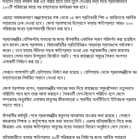
সন্তান নিয়ে বসবাস করা ওই নারীর হাতে চাবি তুলে দেওয়ার মধ্য দিয়ে প্রতীকীভাবে
১০০টি পরিবারের কাছে ঘর হস্তান্তর কার্যক্রম শুরু হবে।
এছাড়া সমাজকল্যাণ মন্ত্রণালয়ের পক্ষ থেকে ১৫ জন প্রতিবন্ধী শিশু ও ব্যক্তিকে আর্থিক
সহায়তার চেক দেওয়া হবে। জেলা প্রশাসনের উদ্যোগে বন্যায় ক্ষতিগ্রস্ত আরও ২০০
পরিবারের মধ্যে ত্রাণসামগ্রী বিতরণ করা হবে।
প্রধানমন্ত্রীর হেলিকপ্টার অবতরণের জন্য বাঁশখালীর একাধিক স্থান পরিদর্শন করা হয়েছিল
বলে জানান জেলা প্রশাসক। বিমানবাহিনীর প্রতিনিধিরাও সম্ভাব্য স্থানগুলো পর্যবেক্ষণ
করেন। তবে বন্যায় বিভিন্ন সড়ক ক্ষতিগ্রস্ত হওয়া এবং প্রয়োজনীয় খোলা জায়গার
অভাবে সেসব স্থান উপযুক্ত বিবেচিত হয়নি। পরে বাহারছড়া সমুদ্র সৈকত সংলগ্ন
এলাকাটি নির্বাচন করা হয়।
সেখানে পাশাপাশি দুটি হেলিপ্যাড নির্মাণ করা হয়েছে। হেলিপ্যাড থেকে প্রধানমন্ত্রীকে ঘর
হস্তান্তরের নির্ধারিত স্থানে নেওয়া হবে।
জেলা প্রশাসক বলেন, প্রধানমন্ত্রীর সফরের মধ্য দিয়ে বাহারছড়া সমুদ্রসৈকত নতুনভাবে
পরিচিতি পাবে বলে তারা আশা করছেন। সৈকতটি দেশ-বিদেশে পরিচিত হলে জেলে
সম্প্রদায়-অধ্যুষিত এলাকার মানুষের জীবনযাত্রা ও স্থানীয় অর্থনীতিতে ইতিবাচক প্রভাব
পড়তে পারে।
বাঁশখালীর কর্মসূচি শেষে প্রধানমন্ত্রীর বাবুনগর মাদরাসায় যাওয়ার কথা রয়েছে। সেখানে
মাদরাসার শিক্ষক ও কর্তৃপক্ষের সঙ্গে কথা বলবেন তিনি। এরপর হাটহাজারীতে গিয়ে কবর
জিয়ারত এবং বন্যায় ক্ষতিগ্রস্ত মানুষের মধ্যে সহায়তা বিতরণ অনুষ্ঠানে যোগ দেবেন।
হাটহাজারীতে বন্যায় ক্ষতিগ্রস্ত ৩০টি পরিবারকে ঘর নির্মাণের জন্য আর্থিক সহায়তা