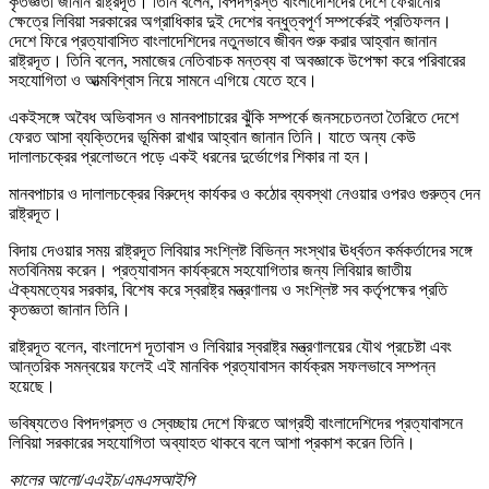
কৃতজ্ঞতা জানান রাষ্ট্রদূত। তিনি বলেন, বিপদগ্রস্ত বাংলাদেশিদের দেশে ফেরানোর
ক্ষেত্রে লিবিয়া সরকারের অগ্রাধিকার দুই দেশের বন্ধুত্বপূর্ণ সম্পর্কেরই প্রতিফলন।
দেশে ফিরে প্রত্যাবাসিত বাংলাদেশিদের নতুনভাবে জীবন শুরু করার আহ্বান জানান
রাষ্ট্রদূত। তিনি বলেন, সমাজের নেতিবাচক মন্তব্য বা অবজ্ঞাকে উপেক্ষা করে পরিবারের
সহযোগিতা ও আত্মবিশ্বাস নিয়ে সামনে এগিয়ে যেতে হবে।
একইসঙ্গে অবৈধ অভিবাসন ও মানবপাচারের ঝুঁকি সম্পর্কে জনসচেতনতা তৈরিতে দেশে
ফেরত আসা ব্যক্তিদের ভূমিকা রাখার আহ্বান জানান তিনি। যাতে অন্য কেউ
দালালচক্রের প্রলোভনে পড়ে একই ধরনের দুর্ভোগের শিকার না হন।
মানবপাচার ও দালালচক্রের বিরুদ্ধে কার্যকর ও কঠোর ব্যবস্থা নেওয়ার ওপরও গুরুত্ব দেন
রাষ্ট্রদূত।
বিদায় দেওয়ার সময় রাষ্ট্রদূত লিবিয়ার সংশ্লিষ্ট বিভিন্ন সংস্থার ঊর্ধ্বতন কর্মকর্তাদের সঙ্গে
মতবিনিময় করেন। প্রত্যাবাসন কার্যক্রমে সহযোগিতার জন্য লিবিয়ার জাতীয়
ঐক্যমত্যের সরকার, বিশেষ করে স্বরাষ্ট্র মন্ত্রণালয় ও সংশ্লিষ্ট সব কর্তৃপক্ষের প্রতি
কৃতজ্ঞতা জানান তিনি।
রাষ্ট্রদূত বলেন, বাংলাদেশ দূতাবাস ও লিবিয়ার স্বরাষ্ট্র মন্ত্রণালয়ের যৌথ প্রচেষ্টা এবং
আন্তরিক সমন্বয়ের ফলেই এই মানবিক প্রত্যাবাসন কার্যক্রম সফলভাবে সম্পন্ন
হয়েছে।
ভবিষ্যতেও বিপদগ্রস্ত ও স্বেচ্ছায় দেশে ফিরতে আগ্রহী বাংলাদেশিদের প্রত্যাবাসনে
লিবিয়া সরকারের সহযোগিতা অব্যাহত থাকবে বলে আশা প্রকাশ করেন তিনি।
কালের আলো/এএইচ/এমএসআইপি