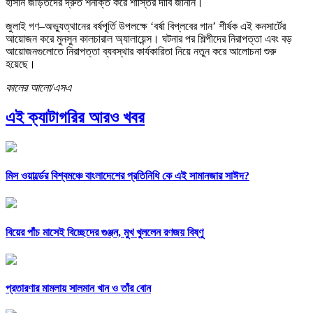
হাসান জড়িতদের দ্রুত শনাক্ত করে শাস্তির দাবি জানান।
জুলাই গণ–অভ্যুত্থানের বর্ষপূর্তি উপলক্ষে ‘বর্ষা বিপ্লবের গান’ শীর্ষক এই কনসার্টের
আয়োজন করে মুনসুন কালচারাল অ্যালায়েন্স। ঘটনার পর শিল্পীদের নিরাপত্তা এবং বড়
আয়োজনগুলোতে নিরাপত্তা ব্যবস্থার কার্যকারিতা নিয়ে নতুন করে আলোচনা শুরু
হয়েছে।
কালের আলো/এসএ
এই ক্যাটাগরির আরও খবর
মিস ওয়ার্ল্ডের বিশ্বমঞ্চে বাংলাদেশের প্রতিনিধি কে এই সামানজার সাঈদ?
বিয়ের পাঁচ মাসেই বিচ্ছেদের গুঞ্জন, মুখ খুললেন রণজয় বিষ্ণু
প্রতারণার মামলায় সালমান খান ও তাঁর বোন