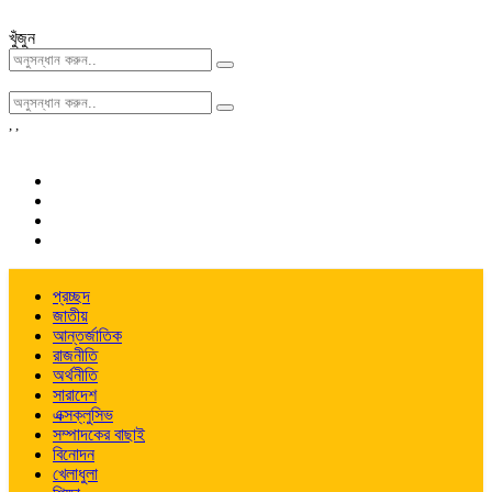
খুঁজুন
,
,
প্রচ্ছদ
জাতীয়
আন্তর্জাতিক
রাজনীতি
অর্থনীতি
সারাদেশ
এক্সক্লুসিভ
সম্পাদকের বাছাই
বিনোদন
খেলাধুলা