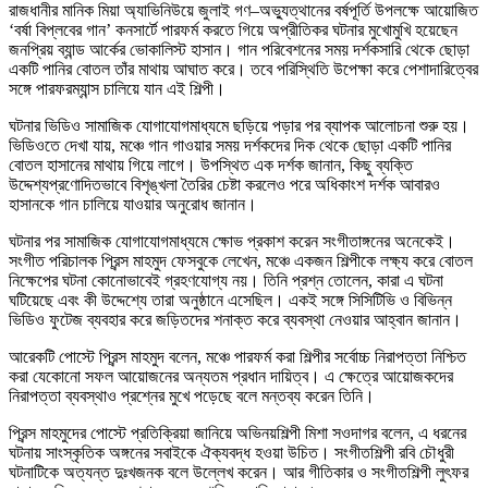
রাজধানীর মানিক মিয়া অ্যাভিনিউয়ে জুলাই গণ–অভ্যুত্থানের বর্ষপূর্তি উপলক্ষে আয়োজিত
‘বর্ষা বিপ্লবের গান’ কনসার্টে পারফর্ম করতে গিয়ে অপ্রীতিকর ঘটনার মুখোমুখি হয়েছেন
জনপ্রিয় ব্যান্ড আর্কের ভোকালিস্ট হাসান। গান পরিবেশনের সময় দর্শকসারি থেকে ছোড়া
একটি পানির বোতল তাঁর মাথায় আঘাত করে। তবে পরিস্থিতি উপেক্ষা করে পেশাদারিত্বের
সঙ্গে পারফরম্যান্স চালিয়ে যান এই শিল্পী।
ঘটনার ভিডিও সামাজিক যোগাযোগমাধ্যমে ছড়িয়ে পড়ার পর ব্যাপক আলোচনা শুরু হয়।
ভিডিওতে দেখা যায়, মঞ্চে গান গাওয়ার সময় দর্শকদের দিক থেকে ছোড়া একটি পানির
বোতল হাসানের মাথায় গিয়ে লাগে। উপস্থিত এক দর্শক জানান, কিছু ব্যক্তি
উদ্দেশ্যপ্রণোদিতভাবে বিশৃঙ্খলা তৈরির চেষ্টা করলেও পরে অধিকাংশ দর্শক আবারও
হাসানকে গান চালিয়ে যাওয়ার অনুরোধ জানান।
ঘটনার পর সামাজিক যোগাযোগমাধ্যমে ক্ষোভ প্রকাশ করেন সংগীতাঙ্গনের অনেকেই।
সংগীত পরিচালক প্রিন্স মাহমুদ ফেসবুকে লেখেন, মঞ্চে একজন শিল্পীকে লক্ষ্য করে বোতল
নিক্ষেপের ঘটনা কোনোভাবেই গ্রহণযোগ্য নয়। তিনি প্রশ্ন তোলেন, কারা এ ঘটনা
ঘটিয়েছে এবং কী উদ্দেশ্যে তারা অনুষ্ঠানে এসেছিল। একই সঙ্গে সিসিটিভি ও বিভিন্ন
ভিডিও ফুটেজ ব্যবহার করে জড়িতদের শনাক্ত করে ব্যবস্থা নেওয়ার আহ্বান জানান।
আরেকটি পোস্টে প্রিন্স মাহমুদ বলেন, মঞ্চে পারফর্ম করা শিল্পীর সর্বোচ্চ নিরাপত্তা নিশ্চিত
করা যেকোনো সফল আয়োজনের অন্যতম প্রধান দায়িত্ব। এ ক্ষেত্রে আয়োজকদের
নিরাপত্তা ব্যবস্থাও প্রশ্নের মুখে পড়েছে বলে মন্তব্য করেন তিনি।
প্রিন্স মাহমুদের পোস্টে প্রতিক্রিয়া জানিয়ে অভিনয়শিল্পী মিশা সওদাগর বলেন, এ ধরনের
ঘটনায় সাংস্কৃতিক অঙ্গনের সবাইকে ঐক্যবদ্ধ হওয়া উচিত। সংগীতশিল্পী রবি চৌধুরী
ঘটনাটিকে অত্যন্ত দুঃখজনক বলে উল্লেখ করেন। আর গীতিকার ও সংগীতশিল্পী লুৎফর