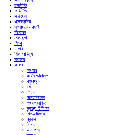
রাজনীতি
অর্থনীতি
সারাদেশ
এক্সক্লুসিভ
সম্পাদকের বাছাই
বিনোদন
খেলাধুলা
শিক্ষা
চাকরি
শিল্প-সাহিত্য
মতামত
আরও
অপরাধ
আইন আদালত
গণমাধ্যম
ধর্ম
ফিচার
লাইফস্টাইল
তথ্যপ্রযুক্তি
স্বাস্থ্য-চিকিৎসা
শিল্প-সাহিত্য
প্রবাস
ফিচার
ক্যাম্পাস