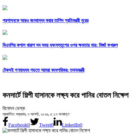
প্রশাসনকে আরও জনবান্ধব করার তাগিদ প্রতিমন্ত্রী নুরের
বিএনপির কপাল খারাপ সব সময় ধ্বংসস্তূপের ওপর ক্ষমতায় যায়: মির্জা ফখরুল
টেকসই গণমাধ্যম গড়তে আমরা বদ্ধপরিকর: তথ্যমন্ত্রী
কনসার্টে শিল্পী হাসানকে লক্ষ্য করে পানির বোতল নিক্ষেপ
বিনোদন ডেস্ক
প্রকাশিত: শুক্রবার, ৭ আগস্ট, ২০২৬, ৫:১৭ অপরাহ্ণ
Facebook
0
Tweet
0
LinkedIn
0