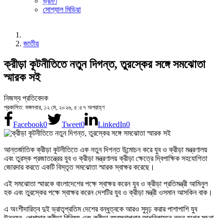
ভ্রমণ
সোশ্যাল মিডিয়া
জাতীয়
ক্রীড়া কূটনীতিতে নতুন দিগন্ত, তুরস্কের সঙ্গে সমঝোতা
স্মারক সই
নিজস্ব প্রতিবেদক
প্রকাশিত: মঙ্গলবার, ১২ মে, ২০২৬, ৫:৫৭ অপরাহ্ণ
Facebook
0
Tweet
0
LinkedIn
0
আন্তর্জাতিক ক্রীড়া কূটনীতিতে এক নতুন দিগন্ত উন্মোচন করে যুব ও ক্রীড়া মন্ত্রণালয়
এবং তুরস্ক প্রজাতন্ত্রের যুব ও ক্রীড়া মন্ত্রণালয় ক্রীড়া ক্ষেত্রে দ্বিপাক্ষিক সহযোগিতা
জোরদার করতে একটি বিস্তৃত সমঝোতা স্মারক স্বাক্ষর করেছে।
এই সমঝোতা স্মারকে বাংলাদেশের পক্ষে স্বাক্ষর করেন যুব ও ক্রীড়া প্রতিমন্ত্রী আমিনুল
হক এবং তুরস্কের পক্ষে স্বাক্ষর করেন দেশটির যুব ও ক্রীড়া মন্ত্রী ওসমান আসকিন বাক।
এ অংশীদারিত্ব দুই ভ্রাতৃপ্রতিম দেশের বন্ধুত্বকে আরও সুদৃঢ় করার পাশাপাশি যুব
উন্নয়ন, পেশাদার ক্রীড়া বিনিময় এবং ক্রীড়া ব্যবস্থাপনার আধুনিকায়নে নতুন যুগের সূচনা