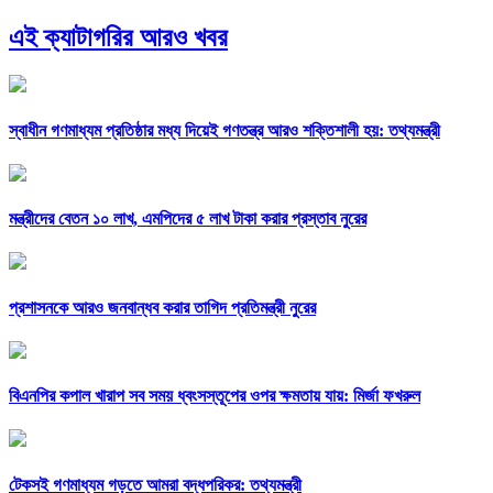
এই ক্যাটাগরির আরও খবর
স্বাধীন গণমাধ্যম প্রতিষ্ঠার মধ্য দিয়েই গণতন্ত্র আরও শক্তিশালী হয়: তথ্যমন্ত্রী
মন্ত্রীদের বেতন ১০ লাখ, এমপিদের ৫ লাখ টাকা করার প্রস্তাব নুরের
প্রশাসনকে আরও জনবান্ধব করার তাগিদ প্রতিমন্ত্রী নুরের
বিএনপির কপাল খারাপ সব সময় ধ্বংসস্তূপের ওপর ক্ষমতায় যায়: মির্জা ফখরুল
টেকসই গণমাধ্যম গড়তে আমরা বদ্ধপরিকর: তথ্যমন্ত্রী