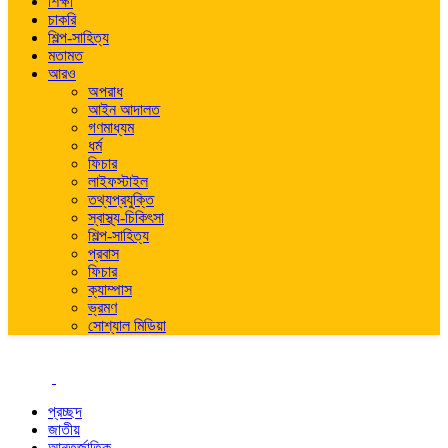
শিক্ষা
চাকরি
শিল্প-সাহিত্য
মতামত
আরও
অপরাধ
আইন আদালত
গণমাধ্যম
ধর্ম
ফিচার
লাইফস্টাইল
তথ্যপ্রযুক্তি
স্বাস্থ্য-চিকিৎসা
শিল্প-সাহিত্য
প্রবাস
ফিচার
ক্যাম্পাস
ভ্রমণ
সোশ্যাল মিডিয়া
প্রচ্ছদ
জাতীয়
আন্তর্জাতিক