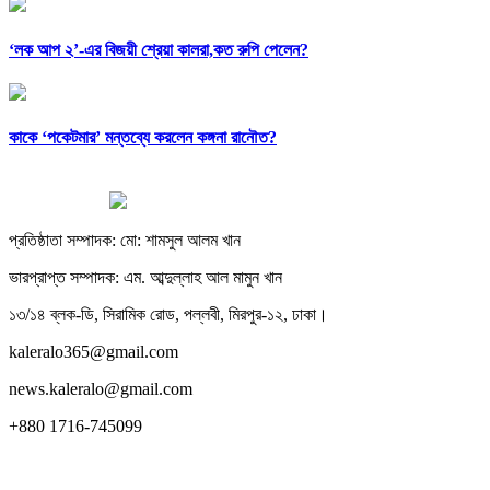
‘লক আপ ২’-এর বিজয়ী শ্রেয়া কালরা,কত রুপি পেলেন?
কাকে ‘পকেটমার’ মন্তব্যে করলেন কঙ্গনা রানৌত?
প্রতিষ্ঠাতা সম্পাদক: মো: শামসুল আলম খান
ভারপ্রাপ্ত সম্পাদক: এম. আব্দুল্লাহ আল মামুন খান
১৩/১৪ ব্লক-ডি, সিরামিক রোড, পল্লবী, মিরপুর-১২, ঢাকা।
kaleralo365@gmail.com
news.kaleralo@gmail.com
+880 1716-745099