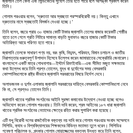
জ্বালানি তেল কেনা এবং সিন্ডিকেটের সুযোগ তৈরি হতে পারে বলে আশঙ্কা প্রকাশ করেন
তিনি।
গোলাম পরওয়ার বলেন, ‘দ্রুততা আর স্বচ্ছতা পরস্পরবিরোধী নয়। কিন্তু এখানে
দ্রুততার নামে স্বচ্ছতাই বিসর্জন দেওয়া হচ্ছে।’
তিনি বলেন, বছরে প্রায় ৩০ হাজার কোটি টাকার জ্বালানি তেলের বাজার কয়েকটি গোষ্ঠীর
হাতে চলে গেলে প্রতি লিটারে সামান্য বাড়তি মুনাফাও বছরে হাজার কোটি টাকার
অতিরিক্ত আয়ে পরিণত হতে পারে।
জ্বালানি তেলকে সাধারণ পণ্য নয়, বরং কৃষি, বিদ্যুৎ, পরিবহন, বিমান চলাচল ও জাতীয়
নিরাপত্তার গুরুত্বপূর্ণ উপাদান হিসেবে উল্লেখ করেন জামায়াতের সেক্রেটারি জেনারেল।
বাংলাদেশে একটি মাত্র শোধনাগার—ইস্টার্ন রিফাইনারি—এবং সীমিত মজুত সক্ষমতার
কথা উল্লেখ করে তিনি প্রশ্ন তোলেন, যুদ্ধ বা দুর্যোগের সময় বেসরকারি
কোম্পানিগুলোকে রাষ্ট্র কীভাবে জ্বালানি সরবরাহের বিষয়ে নির্দেশ দেবে।
অলাভজনক ও দুর্গম এলাকায় জ্বালানি সরবরাহের দায়িত্ব বেসরকারি কোম্পানিগুলো নেবে
কি না, সে প্রশ্নও তোলেন তিনি।
জ্বালানি খাতের শ্রমিক সংগঠনের আইনি সুরক্ষা কমানোর উদ্যোগ নেওয়া হচ্ছে বলেও
অভিযোগ করেন গোলাম পরওয়ার। তিনি দাবি করেন, শ্রম আইনের ১৮৭ ধারা জ্বালানি
খাতের শ্রমিক সংগঠনের নেতাদের ক্ষেত্রে রহিত করার সুপারিশ করা হয়েছে।
এটি শুধু বিরোধী দলের রাজনৈতিক বক্তব্য নয় দাবি করে গোলাম পরওয়ার সংবাদ সম্মেলনে
সিপিডি, ক্যাব ও বিশ্ববিদ্যালয়ের শিক্ষকদের বিভিন্ন মতামত তুলে ধরেন। সিপিডির
গবেষণা পরিচালক ড. খন্দকার গোলাম মোয়াজ্জেমের বক্তব্য উদ্ধৃত করে তিনি বলেন,