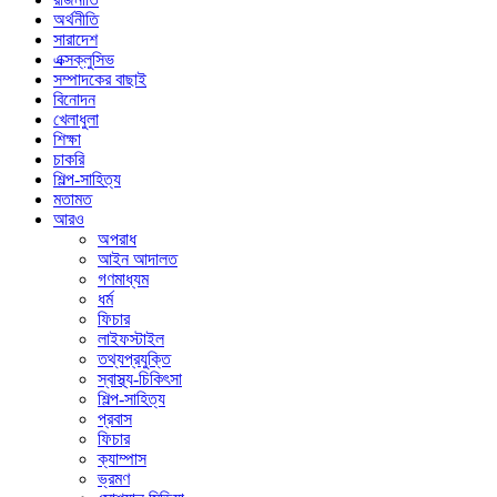
অর্থনীতি
সারাদেশ
এক্সক্লুসিভ
সম্পাদকের বাছাই
বিনোদন
খেলাধুলা
শিক্ষা
চাকরি
শিল্প-সাহিত্য
মতামত
আরও
অপরাধ
আইন আদালত
গণমাধ্যম
ধর্ম
ফিচার
লাইফস্টাইল
তথ্যপ্রযুক্তি
স্বাস্থ্য-চিকিৎসা
শিল্প-সাহিত্য
প্রবাস
ফিচার
ক্যাম্পাস
ভ্রমণ