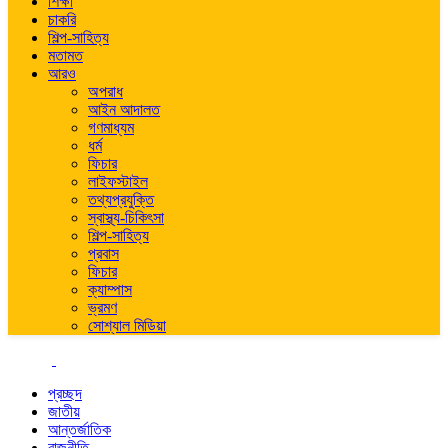
শিক্ষা
চাকরি
শিল্প-সাহিত্য
মতামত
আরও
অপরাধ
আইন আদালত
গণমাধ্যম
ধর্ম
ফিচার
লাইফস্টাইল
তথ্যপ্রযুক্তি
স্বাস্থ্য-চিকিৎসা
শিল্প-সাহিত্য
প্রবাস
ফিচার
ক্যাম্পাস
ভ্রমণ
সোশ্যাল মিডিয়া
প্রচ্ছদ
জাতীয়
আন্তর্জাতিক
রাজনীতি