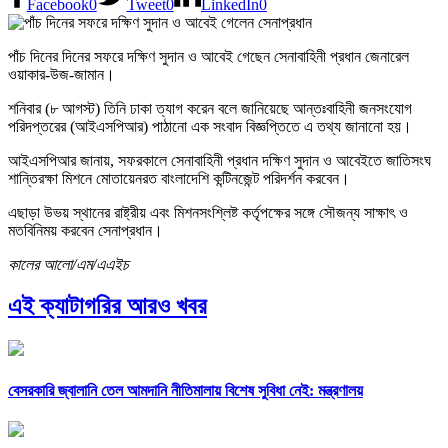
Facebook
0
Tweet
0
LinkedIn
0
পাঁচ দিনের দিনের সফরে দক্ষিণ সুদান ও আবেই গেছেন সেনাবাহিনী প্রধান জেনারেল
ওয়াকার-উজ-জামান।
শনিবার (৮ আগস্ট) তিনি ঢাকা ত্যাগ করেন বলে জানিয়েছে আন্তঃবাহিনী জনসংযোগ
পরিদপ্তরের (আইএসপিআর) পাঠানো এক সংবাদ বিজ্ঞপ্তিতে এ তথ্য জানানো হয়।
আইএসপিআর জানায়, সফরকালে সেনাবাহিনী প্রধান দক্ষিণ সুদান ও আবেইতে জাতিসংঘ
শান্তিরক্ষা মিশনে মোতায়েনরত বাংলাদেশি কন্টিনজেন্ট পরিদর্শন করবেন।
এছাড়া উভয় স্থানের রাষ্ট্রীয় এবং মিশনসংশ্লিষ্ট কর্তৃপক্ষের সঙ্গে সৌজন্য সাক্ষাৎ ও
মতবিনিময় করবেন সেনাপ্রধান।
কালের আলো/এম/এএইচ
এই ক্যাটাগরির আরও খবর
বেসরকারি জ্বালানি তেল আমদানি নীতিমালায় বিশেষ সুবিধা নেই: মন্ত্রণালয়