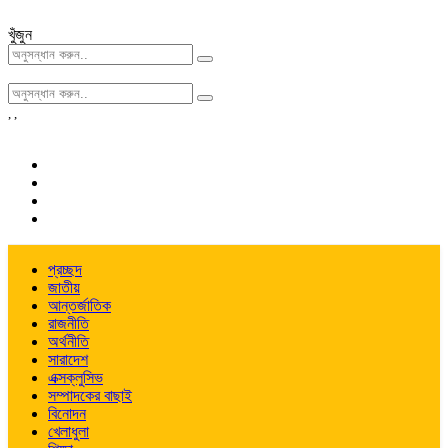
খুঁজুন
,
,
প্রচ্ছদ
জাতীয়
আন্তর্জাতিক
রাজনীতি
অর্থনীতি
সারাদেশ
এক্সক্লুসিভ
সম্পাদকের বাছাই
বিনোদন
খেলাধুলা