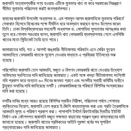
জ্বালানি অত্যাবশ্যকীয় পণ্য হওয়ায় এটিকে মুনাফার খাত না করে সরকারের নিয়ন্ত্রণে
সীমিত মুনাফায় পরিচালনা করাই জনস্বার্থসম্মত।
ক্যাবের জ্বালানি উপদেষ্টা অধ্যাপক ড. এম শামসুল আলম জ্বালানিকে মুনাফার পরিবর্তে
সেবাখাত হিসেবে বিবেচনার পক্ষে দীর্ঘদিন ধরে অবস্থান করছেন বলেও উল্লেখ করেন
তিনি। ঢাকা বিশ্ববিদ্যালয়ের সহযোগী অধ্যাপক ড. মোশাহিদা সুলতানার আশঙ্কার কথা
তুলে ধরে গোলাম পরওয়ার বলেন, জ্বালানি খাত বেসরকারি ব্যবস্থাপনায় গেলে এলপিজি
খাতের মতো সিন্ডিকেট তৈরি হতে পারে।
জামায়াতের দাবি, গত ২ আগস্ট বাঙ্কারিং নীতিমালায় পরিবর্তন এনে মেরিন ফুয়েল
আমদানিতে বেসরকারি খাতকে সুযোগ দেওয়ার মাধ্যমে এ প্রক্রিয়া ইতিমধ্যে শুরু
হয়েছে।
পরিশোধিত জ্বালানি তেল আমদানি, মজুত ও বিপণন বেসরকারি খাতে দেওয়ার উদ্যোগ
অবিলম্বে স্থগিতের দাবি জানিয়েছে জামায়াত। একই সঙ্গে খসড়া নীতিমালাসহ সংশ্লিষ্ট
নথি প্রকাশ করে অন্তত ৬০ দিনের জনমত গ্রহণ এবং সংসদীয় স্থায়ী কমিটির অধীনে
উন্মুক্ত শুনানির দাবি জানিয়েছে দলটি। বেসরকারিকরণের পরিবর্তে বিপিসির সংস্কারেরও
দাবি করা হয়েছে।
দলটির দাবির মধ্যে আরও রয়েছে বিপিসির স্বাধীন নিরীক্ষা, পরিচালনা পর্ষদে পেশাদার
ব্যক্তিদের নিয়োগ, জ্বালানি তেল ক্রয়ে ই-জিপি বাধ্যতামূলক করা এবং প্রতি ত্রৈমাসিকে
আমদানি মূল্য ও পরিমাণ প্রকাশ করা। পাশাপাশি ইস্টার্ন রিফাইনারির দ্বিতীয় ইউনিট
নির্মাণ এবং কৌশলগত জ্বালানি মজুত সক্ষমতা বাড়ানোর প্রকল্প দ্রুত বাস্তবায়নের দাবি
জানানো হয়েছে। জ্বালানি খাতের শ্রমিকদের আইনি সুরক্ষা খর্বের সব সুপারিশ
প্রত্যাহারেরও দাবি জানিয়েছে জামায়াত।