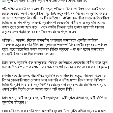
পরিশোধিত জ্বালানি তেল আমদানি, মজুত, পরিবহন, বিতরণ ও বিপণন বেসরকারি খাতে
ছেড়ে দেওয়ার সরকারি উদ্যোগকে ‘লুটপাটের নতুন লাইসেন্স’ হিসেবে আখ্যায়িত করেছে
বাংলাদেশ জামায়াতে ইসলামী। দলটির অভিযোগ, রাষ্ট্রীয় একচেটিয়া ভেঙে প্রতিযোগিতা
তৈরির নামে শেষ পর্যন্ত কয়েকটি প্রভাবশালী বেসরকারি গোষ্ঠীর হাতে জ্বালানি তেলের
বাজার তুলে দেওয়া হতে পারে। এতে রাষ্ট্রীয় নিয়ন্ত্রণ দুর্বল হওয়ার পাশাপাশি সাধারণ
মানুষের ওপর বাড়তি ব্যয়ের চাপ তৈরি হওয়ার আশঙ্কা রয়েছে।
শনিবার (৮ আগস্ট) বিকেলে রাজধানীর মগবাজারে জামায়াতের কেন্দ্রীয় কার্যালয়ে
‘সরকারের নতুন জ্বালানি নীতিমালা প্রণয়নের পদক্ষেপ’ নিয়ে দলটির বক্তব্য ও পর্যবেক্ষণ
তুলে ধরতে আয়োজিত সংবাদ সম্মেলনে লিখিত বক্তব্যে এসব কথা বলেন জামায়াতের
সেক্রেটারি জেনারেল মিয়া গোলাম পরওয়ার।
তিনি বলেন, জ্বালানি খাত সংস্কারের পরিবর্তে এর নিয়ন্ত্রণ বেসরকারি গোষ্ঠীর হাতে তুলে
দেওয়ার উদ্যোগ নেওয়া হচ্ছে। এর খরচ শেষ পর্যন্ত বহন করতে হবে সাধারণ মানুষকে।
গোলাম পরওয়ার বলেন, পরিশোধিত জ্বালানি তেল আমদানি, মজুত, পরিবহন, বিতরণ ও
বিপণন বেসরকারি খাতে দেওয়ার জন্য জ্বালানি ও খনিজ সম্পদ বিভাগ খসড়া নীতিমালা
তৈরির উদ্যোগ নিয়েছে। নতুন বিপিসি চেয়ারম্যান দায়িত্ব নেওয়ার চার দিনের মধ্যে এ
খসড়া তৈরির নির্দেশ দেওয়া হয়েছে বলেও দাবি করেন তিনি।
তিনি বলেন, ‘এটি সংস্কার নয়, এটি হস্তান্তর। এটি প্রতিযোগিতা নয়, এটি দুর্নীতি ও
লুটপাটের লাইসেন্স।’
বেসরকারি খাতকে জ্বালানি তেল আমদানির সুযোগ দিলে প্রতিযোগিতা বাড়বে এবং দাম