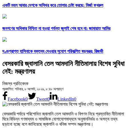
একটি মহল আবার দেশকে অস্থির করে তোলার চেষ্টা করছে: মির্জা ফখরুল
জনগণের অধিকার নিশ্চিত না হওয়া পর্যন্ত জুলাই শেষ হবে না: জামায়াত আমির
দণ্ডপ্রাপ্ত হাসিনাকে বক্তব্য দেওয়ার সুযোগ পরিকল্পিত ষড়যন্ত্র: রিজভী
বেসরকারি জ্বালানি তেল আমদানি নীতিমালায় বিশেষ সুবিধা
নেই: মন্ত্রণালয়
নিজস্ব প্রতিবেদক
প্রকাশিত: শনিবার, ৮ আগস্ট, ২০২৬, ৮:৪৮ অপরাহ্ণ
Facebook
0
Tweet
0
LinkedIn
0
বেসরকারি পর্যায়ে পরিশোধিত জ্বালানি তেল আমদানি ও বিপণন নিয়ে প্রস্তাবিত নীতিমালা
ঘিরে বিভিন্ন গণমাধ্যম ও সামাজিক যোগাযোগমাধ্যমে অনুমাননির্ভর ও অসত্য তথ্য
ছড়ানো হচ্ছে বলে জানিয়েছে জ্বালানি ও খনিজ সম্পদ মন্ত্রণালয়।