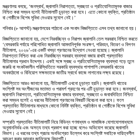
মন্ত্রণালয় বলছে, ‘জনস্বার্থ, জ্বালানি নিরাপত্তা, স্বচ্ছতা ও প্রতিযোগিতামূলক বাজার
নিশ্চিত করা সম্ভব হলেই নীতিমালাটি চূড়ান্ত করা হবে। এতে কোনো ব্যক্তি, প্রতিষ্ঠান
বা গোষ্ঠীকে বিশেষ সুবিধা দেওয়ার সুযোগ নেই।’
শনিবার (৮ আগস্ট) মন্ত্রণালয়ের পাঠানো এক সংবাদ বিজ্ঞপ্তিতে এসব তথ্য জানানো হয়।
বিজ্ঞপ্তিতে জানানো হয়, দেশে নিরবচ্ছিন্ন ও নিরাপদ জ্বালানি তেল সরবরাহ নিশ্চিত করতে
‘বেসরকারি পর্যায়ে পরিশোধিত জ্বালানি আমদানিপূর্বক সংরক্ষণ, পরিবহন, বিতরণ ও বিপণন
নীতিমালা, ২০২৬’-এর একটি খসড়া প্রণয়নের উদ্যোগ নেওয়া হয়েছে। জ্বালানি
নিরাপত্তা নিশ্চিত করা এবং নিরবচ্ছিন্ন সরবরাহ ব্যবস্থা বজায় রাখাই প্রস্তাবিত
নীতিমালার প্রধান উদ্দেশ্য। একই সঙ্গে স্বচ্ছ ও প্রতিযোগিতামূলক ব্যবস্থা গড়ে তুলে
জরুরি বা সংকটকালীন পরিস্থিতিতে সরকারি ব্যবস্থার পাশাপাশি বেসরকারি খাতের
অবকাঠামো ও বিনিয়োগ সক্ষমতাকে জাতীয় স্বার্থে কাজে লাগানোর লক্ষ্য রয়েছে।
বিজ্ঞপ্তিতে আরও জানানো হয়, নীতিমালাটি এখনো চূড়ান্ত হয়নি। জ্বালানি খাতের
সংশ্লিষ্ট সব অংশীজনের মতামত ও পরামর্শ গ্রহণের পর এটি চূড়ান্ত করা হবে। জনস্বার্থ,
জ্বালানি নিরাপত্তা, প্রতিযোগিতামূলক বাজার ব্যবস্থা, স্বচ্ছতা ও জবাবদিহিতা নিশ্চিত
করা সম্ভব হলেই এ ধরনের নীতিমালা প্রণয়নের বিষয়টি বিবেচনা করা হবে। ফলে
প্রস্তাবিত নীতিমালার মাধ্যমে কোনো নির্দিষ্ট ব্যক্তি, প্রতিষ্ঠান বা গোষ্ঠীকে বিশেষ সুবিধা
দেওয়ার সুযোগ নেই।
সম্প্রতি প্রস্তাবিত নীতিমালাটি নিয়ে বিভিন্ন গণমাধ্যম ও সামাজিক যোগাযোগমাধ্যমে
অনুমাননির্ভর এবং অসত্য তথ্য প্রকাশ করা হচ্ছে বলেও অভিযোগ করেছে জ্বালানি
বিভাগ। এ ধরনের তথ্য প্রচার অনভিপ্রেত উল্লেখ করে সংশ্লিষ্ট সবাইকে দায়িত্বশীল
আচরণ করার আহ্বান জানিয়েছে বিভাগটি।