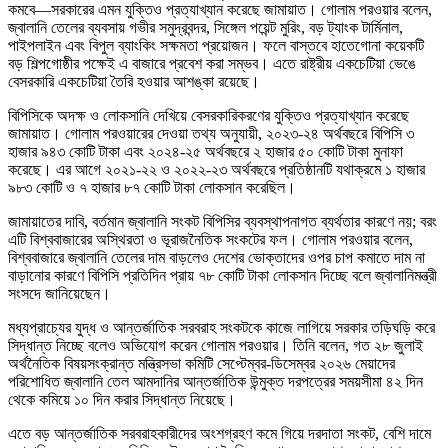
কমবে—সরকারের এমন যুক্তিও প্রত্যাখ্যান করেছে জামায়াত। গোলাম পরওয়ার বলেন,
জ্বালানি তেলের ব্যবসায় গভীর সমুদ্রবন্দর, সিঙ্গেল পয়েন্ট মুরিং, বড় ট্যাংক টার্মিনাল,
পাইপলাইন এবং বিপুল ব্যাংকিং সক্ষমতা প্রয়োজন। ফলে বাস্তবে হাতেগোনা কয়েকটি
বড় শিল্পগোষ্ঠীর পক্ষেই এ বাজারে প্রবেশ করা সম্ভব। এতে রাষ্ট্রীয় একচেটিয়া ভেঙে
বেসরকারি একচেটিয়া তৈরি হওয়ার আশঙ্কা রয়েছে।
বিপিসিকে অদক্ষ ও লোকসানি দেখিয়ে বেসরকারিকরণের যুক্তিও প্রত্যাখ্যান করেছে
জামায়াত। গোলাম পরওয়ারের দেওয়া তথ্য অনুযায়ী, ২০২৩-২৪ অর্থবছরে বিপিসি ৩
হাজার ৯৪৩ কোটি টাকা এবং ২০২৪-২৫ অর্থবছরে ২ হাজার ৫০ কোটি টাকা মুনাফা
করেছে। এর আগে ২০২১-২২ ও ২০২২-২৩ অর্থবছরে প্রতিষ্ঠানটি যথাক্রমে ১ হাজার
৯৮৩ কোটি ও ৭ হাজার ৮৭ কোটি টাকা লোকসান করেছিল।
জামায়াতের দাবি, বর্তমান জ্বালানি সংকট বিপিসির ব্যবস্থাপনাগত ব্যর্থতার কারণে নয়; বরং
এটি বিশ্ববাজারের অস্থিরতা ও ভূরাজনৈতিক সংকটের ফল। গোলাম পরওয়ার বলেন,
বিশ্ববাজারে জ্বালানি তেলের দাম বাড়লেও দেশের ভোক্তাদের ওপর চাপ কমাতে দাম না
বাড়ানোর কারণে বিপিসি প্রতিদিন প্রায় ৭৮ কোটি টাকা লোকসান দিচ্ছে বলে জ্বালানিমন্ত্রী
সংসদে জানিয়েছেন।
মধ্যপ্রাচ্যের যুদ্ধ ও আন্তর্জাতিক সরবরাহ সংকটকে কাজে লাগিয়ে সরকার তড়িঘড়ি করে
সিদ্ধান্ত নিচ্ছে বলেও অভিযোগ করেন গোলাম পরওয়ার। তিনি বলেন, গত ২৮ জুলাই
অর্থনৈতিক বিষয়সংক্রান্ত মন্ত্রিসভা কমিটি সেপ্টেম্বর-ডিসেম্বর ২০২৬ মেয়াদের
পরিশোধিত জ্বালানি তেল আমদানির আন্তর্জাতিক উন্মুক্ত দরপত্রের সময়সীমা ৪২ দিন
থেকে কমিয়ে ১০ দিন করার সিদ্ধান্ত নিয়েছে।
এতে বড় আন্তর্জাতিক সরবরাহকারীদের অংশগ্রহণ কমে গিয়ে দরদাতা সংকট, বেশি দামে