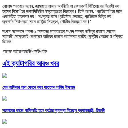
গোলাম পরওয়ার বলেন, জামায়াত বাজার অর্থনীতি বা বেসরকারি বিনিয়োগের বিরোধী নয়।
তাদের বিরোধিতা জবাবদিহিহীন হস্তান্তরের বিরুদ্ধে। তিনি বলেন, ‘প্রতিযোগিতা মানে
একচেটিয়া হাতবদল নয়। সংস্কার মানে প্রতিষ্ঠান মেরামত, প্রতিষ্ঠান বিক্রি নয়।
জ্বালানি নিরাপত্তা মানে রাষ্ট্রের নিয়ন্ত্রণ, গোষ্ঠীর নিয়ন্ত্রণ নয়।’
সংবাদ সম্মেলনে পাবনা-১ আসনের জামায়াতের সংসদ সদস্য নাজিবুর রহমান মোমেন,
সহকারী সেক্রেটারি জেনারেল হামিদুর রহমান আযাদসহ দলটির কেন্দ্রীয় নেতারা উপস্থিত
ছিলেন।
কালের আলো/আরডি/এমডিএইচ
এই ক্যাটাগরির আরও খবর
শেখ হাসিনার লাল ফোনে কান পাতলেন নাহিদ ইসলাম
সরকারের কাজে গাফিলতি হলে কঠোর ব্যবস্থা নিচ্ছেন প্রধানমন্ত্রী: রিজভী