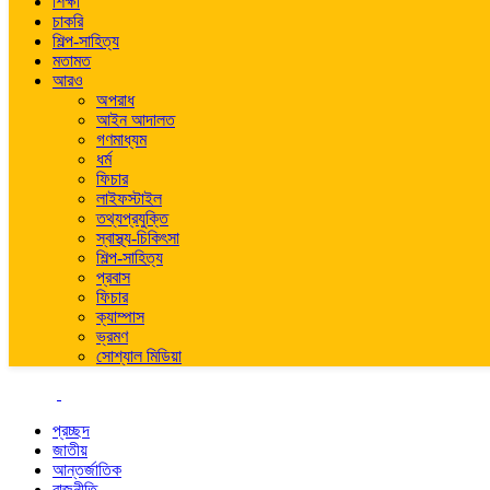
শিক্ষা
চাকরি
শিল্প-সাহিত্য
মতামত
আরও
অপরাধ
আইন আদালত
গণমাধ্যম
ধর্ম
ফিচার
লাইফস্টাইল
তথ্যপ্রযুক্তি
স্বাস্থ্য-চিকিৎসা
শিল্প-সাহিত্য
প্রবাস
ফিচার
ক্যাম্পাস
ভ্রমণ
সোশ্যাল মিডিয়া
প্রচ্ছদ
জাতীয়
আন্তর্জাতিক
রাজনীতি