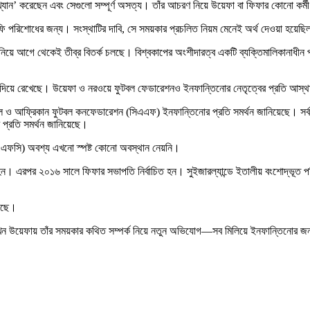
্যান’ করেছেন এবং সেগুলো সম্পূর্ণ অসত্য। তাঁর আচরণ নিয়ে উয়েফা বা ফিফার কোনো কর
 ফি পরিশোধের জন্য। সংস্থাটির দাবি, সে সময়কার প্রচলিত নিয়ম মেনেই অর্থ দেওয়া হয়
গে থেকেই তীব্র বিতর্ক চলছে। বিশ্বকাপের অংশীদারত্ব একটি ব্যক্তিমালিকানাধীন প্রতিষ
দিয়ে রেখেছে। উয়েফা ও নরওয়ে ফুটবল ফেডারেশনও ইনফান্তিনোর নেতৃত্বের প্রতি আস্থ
বল ও আফ্রিকান ফুটবল কনফেডারেশন (সিএএফ) ইনফান্তিনোর প্রতি সমর্থন জানিয়েছে। সর্বশ
 প্রতি সমর্থন জানিয়েছে।
এএফসি) অবশ্য এখনো স্পষ্ট কোনো অবস্থান নেয়নি।
রপর ২০১৬ সালে ফিফার সভাপতি নির্বাচিত হন। সুইজারল্যান্ডে ইতালীয় বংশোদ্ভূত পরিবা
েছে।
 এখন উয়েফায় তাঁর সময়কার কথিত সম্পর্ক নিয়ে নতুন অভিযোগ—সব মিলিয়ে ইনফান্তিনোর জন