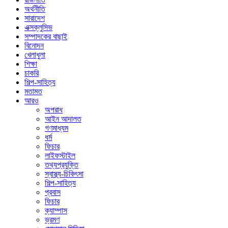
অর্থনীতি
সারাদেশ
এক্সক্লুসিভ
সম্পাদকের বাছাই
বিনোদন
খেলাধুলা
শিক্ষা
চাকরি
শিল্প-সাহিত্য
মতামত
আরও
অপরাধ
আইন আদালত
গণমাধ্যম
ধর্ম
ফিচার
লাইফস্টাইল
তথ্যপ্রযুক্তি
স্বাস্থ্য-চিকিৎসা
শিল্প-সাহিত্য
প্রবাস
ফিচার
ক্যাম্পাস
ভ্রমণ