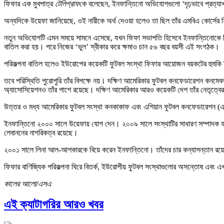
ফিফার এক মুখপাত্র
টেলিগ্রাফ
কে বলেছেন, ইনফান্তিনো অভিযোগগুলো ‘দৃঢ়ভাবে প্রত্যাখ
অন্যদিকে উয়েফা জানিয়েছে, ওই নারীকে অর্থ দেওয়া হলেও তা ছিল তাঁর এমবিএ কোর্সের
নতুন অভিযোগটি এমন সময়ে সামনে এসেছে, যখন ফিফা সভাপতি হিসেবে ইনফান্তিনোকে নিয়ে আ
বাতিল করা হয়। পরে নিজের ‘ভুল’ স্বীকার করে ক্ষমাও চান ৫৬ বছর বয়সী এই সংগঠক।
পরিকল্পনা বাতিল হলেও ইউরোপের কয়েকটি ফুটবল সংস্থা ফিফার আয়োজন বয়কটের হুমকি 
তবে পরিস্থিতি পুরোপুরি তাঁর বিপক্ষে নয়। দক্ষিণ আমেরিকার ফুটবল কনফেডারেশন কনমে
অ্যাসোসিয়েশনও তাঁর পাশে রয়েছে। দক্ষিণ আমেরিকার আরও কয়েকটি দেশ তাঁর নেতৃত্বের
উত্তর ও মধ্য আমেরিকার ফুটবল সংস্থা কনকাকাফ এবং এশিয়ান ফুটবল কনফেডারেশন (
ইনফান্তিনো ২০০০ সালে উয়েফায় যোগ দেন। ২০০৯ সালে সংস্থাটির সাধারণ সম্পাদক হন। এ
লেবাননের নাগরিকত্ব রয়েছে।
২০০১ সালে লিনা আল-আশকারকে বিয়ে করেন ইনফান্তিনো। তাঁদের চার কন্যাসন্তান রয়
ফিফার বাণিজ্যিক পরিকল্পনা ঘিরে বিতর্ক, ইউরোপীয় ফুটবল সংস্থাগুলোর অসন্তোষ এবং
কালের আলো/এসএ
এই ক্যাটাগরির আরও খবর