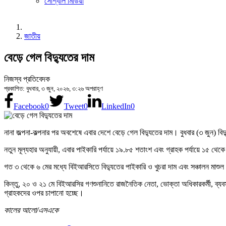
সোশ্যাল মিডিয়া
জাতীয়
বেড়ে গেল বিদ্যুতের দাম
নিজস্ব প্রতিবেদক
প্রকাশিত: বুধবার, ৩ জুন, ২০২৬, ৩:২৬ অপরাহ্ণ
Facebook
0
Tweet
0
LinkedIn
0
নানা জল্পনা-কল্পনার পর অবশেষে এবার দেশে বেড়ে গেল বিদ্যুতের দাম। বুধবার (৩ জুন) বি
নতুন মূল্যহার অনুযায়ী, এবার পাইকারি পর্যায়ে ১৯.৮৫ শতাংশ এবং গ্রাহক পর্যায়ে ১৫ থে
গত ৩ থেকে ৬ মের মধ্যে বিইআরসিতে বিদ্যুতের পাইকারি ও খুচরা দাম এবং সঞ্চালন মাশু
কিন্তু, ২০ ও ২১ মে বিইআরসির গণশুনানিতে রাজনৈতিক নেতা, ভোক্তা অধিকারকর্মী, ব্যবসায়
গ্রাহকদের ওপর চাপানো হচ্ছে।
কালের আলো/এসএকে