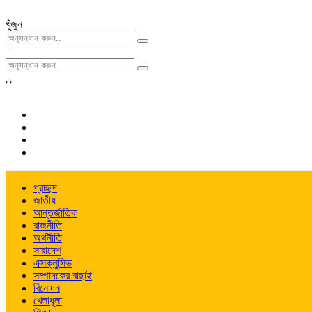
খুঁজুন
,
,
প্রচ্ছদ
জাতীয়
আন্তর্জাতিক
রাজনীতি
অর্থনীতি
সারাদেশ
এক্সক্লুসিভ
সম্পাদকের বাছাই
বিনোদন
খেলাধুলা