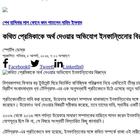
শেখ হাসিনার লাল ফোনে কান পাতলেন নাহিদ ইসলাম
কথিত প্রেমিকাকে অর্থ দেওয়ার অভিযোগ ইনফান্তিনোর বির
স্পোর্টস ডেস্ক
প্রকাশিত: শনিবার, ৮ আগস্ট, ২০২৬, ৭:০১ অপরাহ্ণ
Facebook
0
Tweet
0
LinkedIn
0
বিশ্বকাপসহ ফিফার বড় টুর্নামেন্ট ঘিরে বিতর্কিত বাণিজ্যিক পরিকল্পনা নিয়ে এমনিতেই ত
ব্রিটিশ সংবাদমাধ্যম
দ্য টেলিগ্রাফ
–এর এক অনুসন্ধানী প্রতিবেদনে উঠে এসেছে নতুন 
প্রতিবেদনটিতে দাবি করা হয়েছে, উয়েফার সাধারণ সম্পাদক থাকাকালে ইনফান্তিনোর সঙ্গে
করেছেন। উয়েফাও অর্থ দেওয়ার বিষয়টি স্বীকার করেছে, তবে তাদের দাবি, স্থানীয় একটি
২০০৯ থেকে ২০১৬ সাল পর্যন্ত উয়েফার সাধারণ সম্পাদকের দায়িত্ব পালন করেন ইনফান্তিন
যোগসূত্র ছিল কি না, সে বিষয়ে সংস্থাটি বিস্তারিত কিছু জানায়নি।
টেলিগ্রাফ
–এর প্রতিবেদনে বলা হয়েছে, ইনফান্তিনোর সঙ্গে কথিত সম্পর্কে থাকা ওই ন