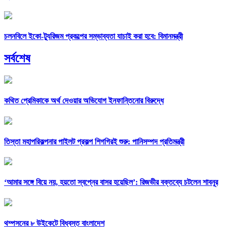
চলনবিলে ইকো-ট্যুরিজম প্রকল্পের সম্ভাব্যতা যাচাই করা হবে: বিমানমন্ত্রী
সর্বশেষ
কথিত প্রেমিকাকে অর্থ দেওয়ার অভিযোগ ইনফান্তিনোর বিরুদ্ধে
তিস্তা মহাপরিকল্পনার পাইলট প্রকল্প শিগগিরই শুরু: পানিসম্পদ প্রতিমন্ত্রী
‘আমার সঙ্গে বিয়ে নয়, হয়তো স্বপ্নের বাসর হয়েছিল’: রিজভীর বক্তব্যে চটলেন শাবনূর
থম্পসনের ৮ উইকেটে বিধ্বস্ত বাংলাদেশ