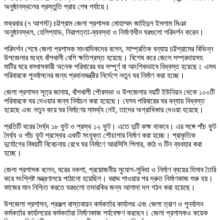
অনুষ্ঠানস্থলের প্রস্তুতি প্রায় শেষ পর্যায়ে।
শুক্রবার (৭ আগস্ট) চট্টগ্রাম জেলা প্রশাসক মোহাম্মদ জাহিদুল ইসলাম মিঞা
অনুষ্ঠানস্থল, হেলিপ্যাড, নিরাপত্তা-ব্যবস্থা ও নির্মাণাধীন ঘরগুলো পরিদর্শন করেন।
পরিদর্শন শেষে জেলা প্রশাসক সাংবাদিকদের বলেন, সাম্প্রতিক বন্যায় চট্টগ্রামের বিভিন্ন
উপজেলার মধ্যে বাঁশখালী বেশি ক্ষতিগ্রস্ত হয়েছে। বিশেষ করে জেলে সম্প্রদায়সহ
মাটির ঘরে বসবাসকারী অনেক পরিবারের ঘর সম্পূর্ণ বা আংশিকভাবে বিধ্বস্ত হয়েছে। এসব
পরিবারকে পুনর্বাসনের জন্য প্রধানমন্ত্রীর নির্দেশে নতুন ঘর নির্মাণ করা হচ্ছে।
জেলা প্রশাসন সূত্র জানায়, বাঁশখালী পৌরসভা ও উপজেলার নয়টি ইউনিয়ন থেকে ১০০টি
পরিবারকে ঘর দেওয়ার জন্য নির্বাচন করা হয়েছে। যেসব পরিবারের ঘর বন্যায় বিধ্বস্ত
হয়েছে এবং নতুন করে ঘর নির্মাণের সামর্থ্য নেই, তাদের অগ্রাধিকার দেওয়া হয়েছে।
প্রতিটি ঘরের দৈর্ঘ্য ১৮ ফুট ও প্রস্থ ১২ ফুট। এতে দুটি কক্ষ থাকবে। এর সঙ্গে পাঁচ ফুট
দৈর্ঘ্য ও পাঁচ ফুট প্রস্থের একটি সংযুক্ত শৌচাগার নির্মাণ করা হচ্ছে। প্রাকৃতিক
দুর্যোগের বিষয়টি বিবেচনায় রেখে ঘর নির্মাণে আরসিসি পিলার, কাঠ ও টিন ব্যবহার করা
হচ্ছে।
জেলা প্রশাসক বলেন, ঘরের নকশা, প্রয়োজনীয় সুযোগ-সুবিধা ও নির্মাণ ব্যয়ের হিসাব তৈরি
করে সংশ্লিষ্ট মন্ত্রণালয়ে পাঠানো হয়েছিল। বরাদ্দ পাওয়ার পর দ্রুত নির্মাণকাজ শুরু হয়।
কাজের মান নিশ্চিত করতে ঘরগুলো তদারকির জন্য আলাদা দল গঠন করা হয়েছে।
উপজেলা প্রশাসন, প্রকল্প বাস্তবায়ন কর্মকর্তার কার্যালয় এবং জেলা ত্রাণ ও পুনর্বাসন
কর্মকর্তার কার্যালয়ের কর্মকর্তারা নির্মাণকাজ পর্যবেক্ষণ করছেন। জেলা প্রশাসকও কয়েক