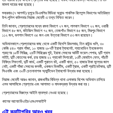
মামলা দায়ের করা হয়েছে।
শুক্রবার (৭ আগস্ট) দুপুরে ডিএমপির মিডিয়া অ্যান্ড পাবলিক রিলেশন্স বিভাগের অতিরিক্ত
উপ-পুলিশ কমিশনার নিয়াজ মেহেদী এ তথ্য নিশ্চিত করেন।
তিনি জানান, গ্রেপ্তারদের মধ্যে রমনা বিভাগে ২৭ জন, লালবাগ বিভাগে ২২ জন, ওয়ারী
বিভাগে ৪৮ জন, মতিঝিল বিভাগে ৭২ জন, তেজগাঁও বিভাগে ৪৫ জন, মিরপুর বিভাগে
১১২ জন, গুলশান বিভাগে ৩৫ জন এবং উত্তরা বিভাগে ৫৩ জন রয়েছেন।
অভিযানকালে গ্রেপ্তারদের কাছ থেকে একটি বিদেশি রিভলবার, তিন রাউন্ড গুলি, ৩০
কেজি ৫৪০ গ্রাম গাঁজা, ১০ হাজার ২৮৭টি ইয়াবা ট্যাবলেট, প্যাথোডিন ইনজেকশন
গ্রহণের ১৮টি সিরিঞ্জ, ২৪টি সিরিঞ্জের সুই, ইয়াবা সেবনের আটটি ফয়েল পেপার, দুটি গ্যাস
লাইট, দুটি বোতলের কর্ক, চার হাজার ২২ প্যাকেট সিগারেট, ১৩টি মোবাইল ফোন, পাঁচটি
নিষিদ্ধ লিফলেট, দুটি কার্ড, একটি পুরাতন বই, একটি খাতা, ৫০ হাজার টাকা মূল্যের জাল
নোট, একটি গাঁজা সেবনের কলকী, একজন ভিকটিম, একটি ট্রাক, একটি প্রাইভেটকার, দুটি
সিএনজি এবং ৩০টি চেতনানাশক অ্যান্টিভেন ট্যাবলেট উদ্ধার করা হয়েছে।
নিয়াজ মেহেদী আরও জানান, রাজধানীর বিভিন্ন থানা এলাকায় বিশেষ অভিযান চালিয়ে
এসব আসামিকে গ্রেপ্তার এবং আলামত ও মাদকদ্রব্য উদ্ধার করা হয়।
গ্রেপ্তারদের বিরুদ্ধে আইনি ব্যবস্থা নেওয়া হয়েছে।
কালের আলো/ডিএইচ/এমএসআইপি
এই ক্যাটাগরির আরও খবর