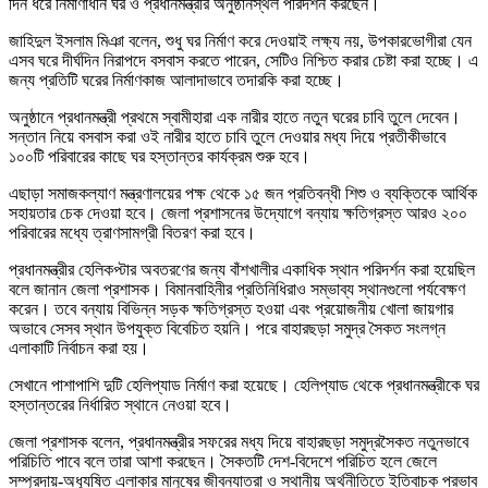
দিন ধরে নির্মাণাধীন ঘর ও প্রধানমন্ত্রীর অনুষ্ঠানস্থল পরিদর্শন করছেন।
জাহিদুল ইসলাম মিঞা বলেন, শুধু ঘর নির্মাণ করে দেওয়াই লক্ষ্য নয়, উপকারভোগীরা যেন
এসব ঘরে দীর্ঘদিন নিরাপদে বসবাস করতে পারেন, সেটিও নিশ্চিত করার চেষ্টা করা হচ্ছে। এ
জন্য প্রতিটি ঘরের নির্মাণকাজ আলাদাভাবে তদারকি করা হচ্ছে।
অনুষ্ঠানে প্রধানমন্ত্রী প্রথমে স্বামীহারা এক নারীর হাতে নতুন ঘরের চাবি তুলে দেবেন।
সন্তান নিয়ে বসবাস করা ওই নারীর হাতে চাবি তুলে দেওয়ার মধ্য দিয়ে প্রতীকীভাবে
১০০টি পরিবারের কাছে ঘর হস্তান্তর কার্যক্রম শুরু হবে।
এছাড়া সমাজকল্যাণ মন্ত্রণালয়ের পক্ষ থেকে ১৫ জন প্রতিবন্ধী শিশু ও ব্যক্তিকে আর্থিক
সহায়তার চেক দেওয়া হবে। জেলা প্রশাসনের উদ্যোগে বন্যায় ক্ষতিগ্রস্ত আরও ২০০
পরিবারের মধ্যে ত্রাণসামগ্রী বিতরণ করা হবে।
প্রধানমন্ত্রীর হেলিকপ্টার অবতরণের জন্য বাঁশখালীর একাধিক স্থান পরিদর্শন করা হয়েছিল
বলে জানান জেলা প্রশাসক। বিমানবাহিনীর প্রতিনিধিরাও সম্ভাব্য স্থানগুলো পর্যবেক্ষণ
করেন। তবে বন্যায় বিভিন্ন সড়ক ক্ষতিগ্রস্ত হওয়া এবং প্রয়োজনীয় খোলা জায়গার
অভাবে সেসব স্থান উপযুক্ত বিবেচিত হয়নি। পরে বাহারছড়া সমুদ্র সৈকত সংলগ্ন
এলাকাটি নির্বাচন করা হয়।
সেখানে পাশাপাশি দুটি হেলিপ্যাড নির্মাণ করা হয়েছে। হেলিপ্যাড থেকে প্রধানমন্ত্রীকে ঘর
হস্তান্তরের নির্ধারিত স্থানে নেওয়া হবে।
জেলা প্রশাসক বলেন, প্রধানমন্ত্রীর সফরের মধ্য দিয়ে বাহারছড়া সমুদ্রসৈকত নতুনভাবে
পরিচিতি পাবে বলে তারা আশা করছেন। সৈকতটি দেশ-বিদেশে পরিচিত হলে জেলে
সম্প্রদায়-অধ্যুষিত এলাকার মানুষের জীবনযাত্রা ও স্থানীয় অর্থনীতিতে ইতিবাচক প্রভাব