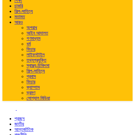
শিক্ষা
চাকরি
শিল্প-সাহিত্য
মতামত
আরও
অপরাধ
আইন আদালত
গণমাধ্যম
ধর্ম
ফিচার
লাইফস্টাইল
তথ্যপ্রযুক্তি
স্বাস্থ্য-চিকিৎসা
শিল্প-সাহিত্য
প্রবাস
ফিচার
ক্যাম্পাস
ভ্রমণ
সোশ্যাল মিডিয়া
প্রচ্ছদ
জাতীয়
আন্তর্জাতিক
রাজনীতি