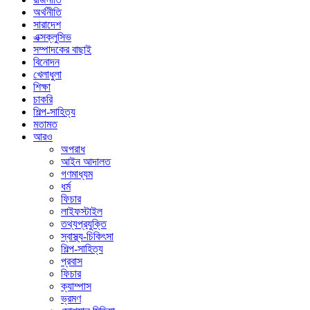
অর্থনীতি
সারাদেশ
এক্সক্লুসিভ
সম্পাদকের বাছাই
বিনোদন
খেলাধুলা
শিক্ষা
চাকরি
শিল্প-সাহিত্য
মতামত
আরও
অপরাধ
আইন আদালত
গণমাধ্যম
ধর্ম
ফিচার
লাইফস্টাইল
তথ্যপ্রযুক্তি
স্বাস্থ্য-চিকিৎসা
শিল্প-সাহিত্য
প্রবাস
ফিচার
ক্যাম্পাস
ভ্রমণ