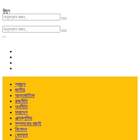
খুঁজুন
,
,
প্রচ্ছদ
জাতীয়
আন্তর্জাতিক
রাজনীতি
অর্থনীতি
সারাদেশ
এক্সক্লুসিভ
সম্পাদকের বাছাই
বিনোদন
খেলাধুলা