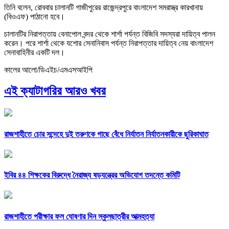
তিনি বলেন, রোববার চালানটি গাজীপুরের রাজেন্দ্রপুরে বাংলাদেশ সমরাস্ত্র কারখানায়
(বিওএফ) পাঠানো হবে।
চালানটির নিরাপত্তায় বেনাপোল বন্দর থেকে শার্শা পর্যন্ত বিজিবি সদস্যরা দায়িত্ব পালন
করেন। পরে শার্শা থেকে যশোর সেনানিবাস পর্যন্ত নিরাপত্তার দায়িত্ব নেয় বাংলাদেশ
সেনাবাহিনীর একটি দল।
কালের আলো/ডিএইচ/এমএসআইপি
এই ক্যাটাগরির আরও খবর
রাজশাহীতে চোর সন্দেহে দুই তরুণকে গাছে বেঁধে নির্যাতন নির্যাতনকারীকে ছুরিকাঘাত
ইবির ৪৪ শিক্ষকের বিরুদ্ধে নৈরাজ্য ষড়যন্ত্রের অভিযোগ তদন্তে কমিটি
রাজশাহীতে পরীক্ষার ফল ঘোষণার দিন স্কুলছাত্রীর আত্মহত্যা