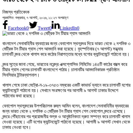
নিজস্ব প্রতিবেদক
প্রকাশিত: শুক্রবার, ৭ আগস্ট, ২০২৬, ১১:২৭ অপরাহ্ণ
Facebook
0
Tweet
0
LinkedIn
0
বাংলাদেশ সেনাবাহিনীর ব্যবহারের জন্য বেনাপোল স্থলবন্দর দিয়ে ভারত থেকে ২ দশমিক ৩
মেট্রিক টন টিয়ার গ্যাস শেল আমদানি করা হয়েছে। বৃহস্পতিবার (৭ আগস্ট) সন্ধ্যায়
চালানটি বন্দর থেকে খালাস করে কঠোর নিরাপত্তার মধ্যে যশোর ক্যান্টনমেন্টে পাঠানো হয়।
বন্দর সূত্রে জানা গেছে, ভারতের নরেন্দ্র এক্সপ্লোসিভ লিমিটেড ১৪৫টি কাঠের বাক্সে করে
টিয়ার গ্যাস শেলের চালানটি বাংলাদেশে পাঠায়। চালানটির আমদানিকারক প্রতিষ্ঠান
সিনসিয়ার ইন্টারন্যাশনাল।
খালাস শেষে ঢাকা মেট্রো-ন-১৯-৩৭৫৩ নম্বরের একটি কাভার্ড ভ্যানে করে চালানটি যশোর
ক্যান্টনমেন্টে পাঠানো হয়। সেখানে সংরক্ষণের পর আগামী ৯ আগস্ট ঢাকার উদ্দেশে
পাঠানোর কথা রয়েছে।
বেনাপোল স্থলবন্দরের উপপরিচালক রুহুল আমিন বলেন, বাংলাদেশ সেনাবাহিনীর ব্যবহারের
জন্য ভারত থেকে ২ দশমিক ৩ মেট্রিক টন টিয়ার গ্যাস শেল বেনাপোল বন্দরে এসেছে।
বন্দরে পৌঁছানোর পর প্রয়োজনীয় শুল্ক ও আনুষ্ঠানিকতা দ্রুত সম্পন্ন করে চালানটি খালাস
দেওয়া হয়েছে। এটি যশোর ক্যান্টনমেন্টে পাঠানো হয়েছে। আগামী ৯ আগস্ট সেখান থেকে
ঢাকায় নেওয়া হবে।