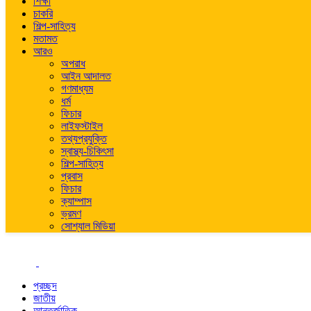
শিক্ষা
চাকরি
শিল্প-সাহিত্য
মতামত
আরও
অপরাধ
আইন আদালত
গণমাধ্যম
ধর্ম
ফিচার
লাইফস্টাইল
তথ্যপ্রযুক্তি
স্বাস্থ্য-চিকিৎসা
শিল্প-সাহিত্য
প্রবাস
ফিচার
ক্যাম্পাস
ভ্রমণ
সোশ্যাল মিডিয়া
প্রচ্ছদ
জাতীয়
আন্তর্জাতিক