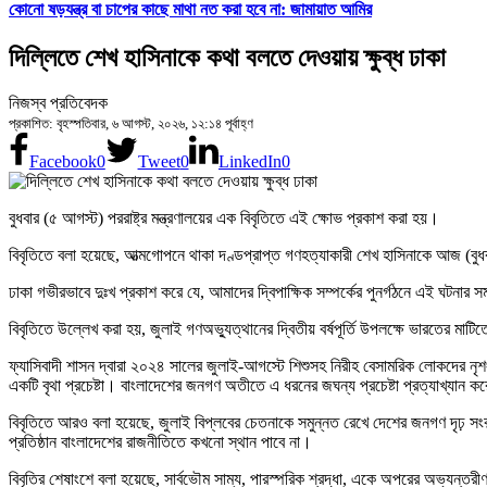
কোনো ষড়যন্ত্র বা চাপের কাছে মাথা নত করা হবে না: জামায়াত আমির
দিল্লিতে শেখ হাসিনাকে কথা বলতে দেওয়ায় ক্ষুব্ধ ঢাকা
নিজস্ব প্রতিবেদক
প্রকাশিত: বৃহস্পতিবার, ৬ আগস্ট, ২০২৬, ১২:১৪ পূর্বাহ্ণ
Facebook
0
Tweet
0
LinkedIn
0
বুধবার (৫ আগস্ট) পররাষ্ট্র মন্ত্রণালয়ের এক বিবৃতিতে এই ক্ষোভ প্রকাশ করা হয়।
বিবৃতিতে বলা হয়েছে, আত্মগোপনে থাকা দণ্ডপ্রাপ্ত গণহত্যাকারী শেখ হাসিনাকে আজ (বুধবা
ঢাকা গভীরভাবে দুঃখ প্রকাশ করে যে, আমাদের দ্বিপাক্ষিক সম্পর্কের পুনর্গঠনে এই ঘটনার
বিবৃতিতে উল্লেখ করা হয়, জুলাই গণঅভ্যুত্থানের দ্বিতীয় বর্ষপূর্তি উপলক্ষে ভারতের মা
ফ্যাসিবাদী শাসন দ্বারা ২০২৪ সালের জুলাই-আগস্টে শিশুসহ নিরীহ বেসামরিক লোকদের নৃ
একটি বৃথা প্রচেষ্টা। বাংলাদেশের জনগণ অতীতে এ ধরনের জঘন্য প্রচেষ্টা প্রত্যাখ্যা
বিবৃতিতে আরও বলা হয়েছে, জুলাই বিপ্লবের চেতনাকে সমুন্নত রেখে দেশের জনগণ দৃঢ় সংকল্
প্রতিষ্ঠান বাংলাদেশের রাজনীতিতে কখনো স্থান পাবে না।
বিবৃতির শেষাংশে বলা হয়েছে, সার্বভৌম সাম্য, পারস্পরিক শ্রদ্ধা, একে অপরের অভ্যন্তরীণ ব