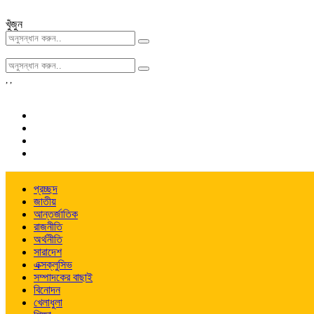
খুঁজুন
,
,
প্রচ্ছদ
জাতীয়
আন্তর্জাতিক
রাজনীতি
অর্থনীতি
সারাদেশ
এক্সক্লুসিভ
সম্পাদকের বাছাই
বিনোদন
খেলাধুলা