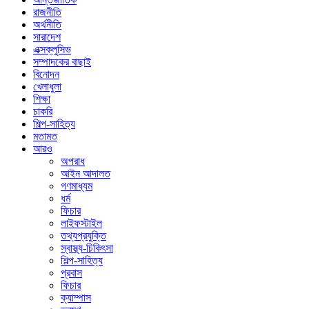
রাজনীতি
অর্থনীতি
সারাদেশ
এক্সক্লুসিভ
সম্পাদকের বাছাই
বিনোদন
খেলাধুলা
শিক্ষা
চাকরি
শিল্প-সাহিত্য
মতামত
আরও
অপরাধ
আইন আদালত
গণমাধ্যম
ধর্ম
ফিচার
লাইফস্টাইল
তথ্যপ্রযুক্তি
স্বাস্থ্য-চিকিৎসা
শিল্প-সাহিত্য
প্রবাস
ফিচার
ক্যাম্পাস