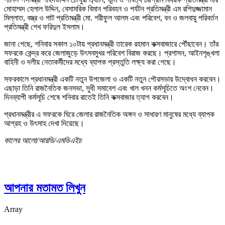
মোহাম্মদ হেলাল উদ্দিন, বেসামরিক বিমান পরিবহন ও পর্যটন প্রতিমন্ত্রী এম রশিদুজ্জামান
মিল্লাত, বস্ত্র ও পাট প্রতিমন্ত্রী মো. শরীফুল আলম এবং পরিবেশ, বন ও জলবায়ু পরিবর্তন
প্রতিমন্ত্রী শেখ ফরিদুল ইসলাম।
জানা গেছে, শনিবার সকাল ১০টায় প্রধানমন্ত্রী তারেক রহমান কক্সবাজারে পৌঁছাবেন। তাঁর
সফরকে কেন্দ্র করে জেলাজুড়ে উৎসবমুখর পরিবেশ বিরাজ করছে। প্রশাসন, আইনশৃঙ্খলা
বাহিনী ও দলীয় নেতাকর্মীদের মধ্যে ব্যাপক প্রস্তুতি লক্ষ্য করা গেছে।
সফরকালে প্রধানমন্ত্রী একটি নতুন উপজেলা ও একটি নতুন পৌরসভার উদ্বোধন করবেন।
এছাড়া তিনি রাজনৈতিক জনসভা, সুধী সমাবেশ এবং খাল খনন কর্মসূচিতে অংশ নেবেন।
দিনব্যাপী কর্মসূচি শেষে শনিবার রাতেই তিনি কক্সবাজার ত্যাগ করবেন।
প্রধানমন্ত্রীর এ সফরকে ঘিরে জেলার রাজনৈতিক অঙ্গন ও সাধারণ মানুষের মধ্যে ব্যাপক
আগ্রহ ও উৎসাহ দেখা দিয়েছে।
কালের আলো/আরডি/এমডিএইচ
আপনার মতামত লিখুন
Array