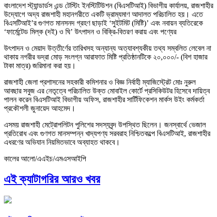
বাংলাদেশ স্ট্যান্ডার্ডস এন্ড টেস্টিং ইনস্টিটিউশন (বিএসটিআই) বিভাগীয় কার্যালয়, রাজশাহীর
উদ্যোগে অদ্য রাজশাহী মহানগরীতে একটি ভ্রাম্যমাণ আদালত পরিচালিত হয়। এতে
বিএসটিআই’র গুণগত মানসনদ গ্রহণ ছাড়াই ‘সুইটমিট (মিষ্টি)’ এবং নবায়ন ব্যতিরেকে
‘ফার্মেন্টেড মিল্ক (দই) ও ঘি’ উৎপাদন ও বিক্রি-বিতরণ করায় এবং পণ্যের
উৎপাদন ও মেয়াদ উত্তীর্ণের তারিখসহ অন্যান্য অত্যাবশ্যকীয় তথ্য সম্বলিত লেবেল না
থাকায় নগরীর ভদ্রা মোড় সংলগ্ন আরাফাত মিষ্টি প্রতিষ্ঠানটিকে ২০,০০০/- (বিশ হাজার
টাকা মাত্র) জরিমানা করা হয়।
রাজশাহী জেলা প্রশাসনের সহকারী কমিশনার ও বিজ্ঞ নির্বাহী ম্যাজিস্ট্রেট মোঃ নুরুল
আবছার সবুজ এর নেতৃত্বে পরিচালিত উক্ত মোবাইল কোর্টে প্রসিকিউটর হিসেবে দায়িত্ব
পালন করেন বিএসটিআই বিভাগীয় অফিস, রাজশাহীর সার্টিফিকেশন মার্কস উইং কর্মকর্তা
প্রকৌশলী জুনায়েদ আহমেদ।
এসময় রাজশাহী মেট্রোপলিটন পুলিশের সদস্যবৃন্দ উপস্থিত ছিলেন। জনস্বার্থে ভেজাল
প্রতিরোধ এবং গুণগত মানসম্পন্ন খাদ্যপণ্য সরবরাহ নিশ্চিতকল্পে বিএসটিআই, রাজশাহীর
এধরণের অভিযান নিয়মিতভাবে অব্যাহত থাকবে।
কালের আলো/এএইচ/এমএসআইপি
এই ক্যাটাগরির আরও খবর