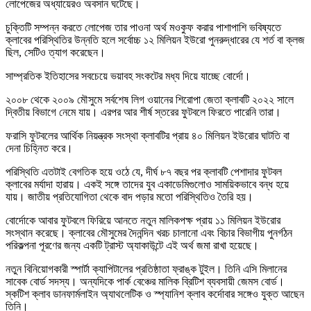
লোপেজের অধ্যায়েরও অবসান ঘটেছে।
চুক্তিটি সম্পন্ন করতে লোপেজ তার পাওনা অর্থ মওকুফ করার পাশাপাশি ভবিষ্যতে
ক্লাবের পরিস্থিতির উন্নতি হলে সর্বোচ্চ ১২ মিলিয়ন ইউরো পুনরুদ্ধারের যে শর্ত বা ক্লজ
ছিল, সেটিও ত্যাগ করেছেন।
সাম্প্রতিক ইতিহাসের সবচেয়ে ভয়াবহ সংকটের মধ্য দিয়ে যাচ্ছে বোর্দো।
২০০৮ থেকে ২০০৯ মৌসুমে সর্বশেষ লিগ ওয়ানের শিরোপা জেতা ক্লাবটি ২০২২ সালে
দ্বিতীয় বিভাগে নেমে যায়। এরপর আর শীর্ষ স্তরের ফুটবলে ফিরতে পারেনি তারা।
ফরাসি ফুটবলের আর্থিক নিয়ন্ত্রক সংস্থা ক্লাবটির প্রায় ৪০ মিলিয়ন ইউরোর ঘাটতি বা
দেনা চিহ্নিত করে।
পরিস্থিতি এতটাই বেগতিক হয়ে ওঠে যে, দীর্ঘ ৮৭ বছর পর ক্লাবটি পেশাদার ফুটবল
ক্লাবের মর্যাদা হারায়। একই সঙ্গে তাদের যুব একাডেমিগুলোও সাময়িকভাবে বন্ধ হয়ে
যায়। জাতীয় প্রতিযোগিতা থেকে বাদ পড়ার মতো পরিস্থিতিও তৈরি হয়।
বোর্দোকে আবার ফুটবলে ফিরিয়ে আনতে নতুন মালিকপক্ষ প্রায় ১১ মিলিয়ন ইউরোর
সংস্থান করেছে। ক্লাবের মৌসুমের দৈনন্দিন খরচ চালানো এবং বিচার বিভাগীয় পুনর্গঠন
পরিকল্পনা পূরণের জন্য একটি ট্রাস্ট অ্যাকাউন্টে এই অর্থ জমা রাখা হয়েছে।
নতুন বিনিয়োগকারী স্পার্টা ক্যাপিটালের প্রতিষ্ঠাতা ফ্রাঙ্ক টুইল। তিনি এসি মিলানের
সাবেক বোর্ড সদস্য। অন্যদিকে পার্ক বেঞ্চের মালিক ব্রিটিশ ব্যবসায়ী জেমস বোর্ড।
স্কটিশ ক্লাব ডানফার্মলাইন অ্যাথলেটিক ও স্প্যানিশ ক্লাব কর্দোবার সঙ্গেও যুক্ত আছেন
তিনি।