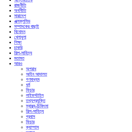
রাজনীতি
অর্থনীতি
সারাদেশ
এক্সক্লুসিভ
সম্পাদকের বাছাই
বিনোদন
খেলাধুলা
শিক্ষা
চাকরি
শিল্প-সাহিত্য
মতামত
আরও
অপরাধ
আইন আদালত
গণমাধ্যম
ধর্ম
ফিচার
লাইফস্টাইল
তথ্যপ্রযুক্তি
স্বাস্থ্য-চিকিৎসা
শিল্প-সাহিত্য
প্রবাস
ফিচার
ক্যাম্পাস