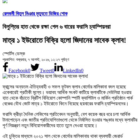
রেলকর্মী বিতুল মিঞার মৃত্যুতে ডিজির শোক
বিলুপ্তির হাত থেকে রক্ষা পেল ৬ বারের ফরাসি চ্যাম্পিয়নরা
মাত্র ১ ইউরোতে বিক্রি হলো জিদানের সাবেক ক্লাব!
স্পোর্টস ডেস্ক
প্রকাশিত: শুক্রবার, ৭ আগস্ট, ২০২৬, ১২:২৭ পূর্বাহ্ণ
Facebook
0
Tweet
0
LinkedIn
0
ফ্রান্সের অন্যতম ঐতিহ্যবাহী ও সফল ফুটবল ক্লাব বোর্দোর মালিকানা বদল হয়েছে
একেবারেই প্রতীকী মূল্যে। ভয়াবহ আর্থিক সংকট কাটিয়ে ক্লাবটিকে দেউলিয়া হওয়ার
হাত থেকে বাঁচাতে ব্রিটিশ বিনিয়োগ কোম্পানি স্পার্টা ক্যাপিটাল ও মার্কিন প্রতিষ্ঠান পার্ক
বেঞ্চের যৌথ জোট মাত্র ১ ইউরোতে কিনে নিয়েছে ছয়বারের ফরাসি চ্যাম্পিয়নদের।
ফরাসি ক্রীড়া দৈনিক লেকিপের প্রতিবেদন অনুযায়ী, বেশ কয়েক বছর ধরে চলা আর্থিক
টানাপোড়েন এবং জাতীয় প্রতিযোগিতাগুলো থেকে নির্বাসিত হওয়ার শঙ্কার মধ্যে ক্লাবটির
পূর্ণ নিয়ন্ত্রণ নতুন বিনিয়োগকারীদের হাতে তুলে দেওয়া হয়েছে।
এই চুক্তির মাধ্যমে ২০২১ সাল থেকে বোর্দোর মালিকানায় থাকা ব্যবসায়ী জেরার্ড