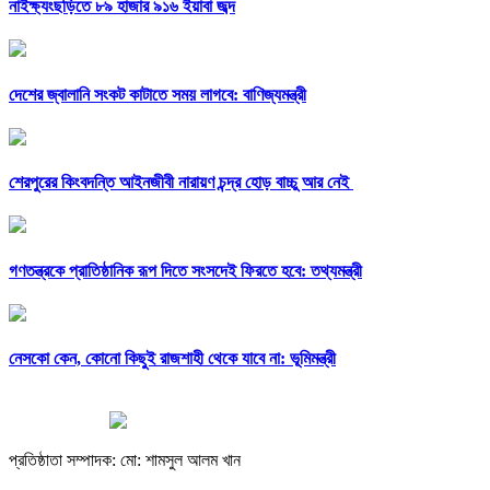
নাইক্ষ্যংছড়িতে ৮৯ হাজার ৯১৬ ইয়াবা জব্দ
দেশের জ্বালানি সংকট কাটাতে সময় লাগবে: বাণিজ্যমন্ত্রী
শেরপুরের কিংবদন্তি আইনজীবী নারায়ণ চন্দ্র হোড় বাচ্চু আর নেই
গণতন্ত্রকে প্রাতিষ্ঠানিক রূপ দিতে সংসদেই ফিরতে হবে: তথ্যমন্ত্রী
নেসকো কেন, কোনো কিছুই রাজশাহী থেকে যাবে না: ভূমিমন্ত্রী
প্রতিষ্ঠাতা সম্পাদক: মো: শামসুল আলম খান