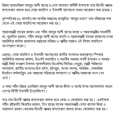
রিয়ার অ্যাডমিরাল মাহবুব আলী খানের ৪২তম শাহাদাত বার্ষিকী উপলক্ষে তার বিদেহী আত্মার
মাগফেরাত কামনা করে দোয়া মাহফিল ও ইসলামী আলোচনা সভার আয়োজন করা হয়েছে।
বৃহস্পতিবার (৬ আগস্ট) বাদ মাগরিব মরহুমের ধানমন্ডির ‘মাহবুব ভবনে’ তার পরিবারের পক্ষ
থেকে এই দোয়া মাহফিলের আয়োজন করা হয়।
প্রধানমন্ত্রী তারেক রহমান এবং শহীদ মাহবুব আলী খানের কন্যা ও প্রধানমন্ত্রীর সহধর্মিণী
ডা. জুবাইদা রহমান, শহীদ মাহবুব আলী খানের নাতনি ও প্রধানমন্ত্রী তারেক রহমানের তনয়া
ব্যারিস্টার জাইমা রহমানসহ মরহুমের পরিবার ও আত্মীয় স্বজন এই মিলাদ মাহফিলে
অংশগ্রহণ করেন।
এছাড়া, দোয়া মাহফিল ও ইসলামী আলোচনায় জাতীয় সংসদের ভারপ্রাপ্ত স্পিকার
ব্যারিস্টার কায়সার কামাল, বিএনপি মহাসচিব ও স্থানীয় সরকার পল্লী উন্নয়ন ও সমবায়
মন্ত্রী মির্জা ফখরুল ইসলাম আলমগীরসহ বিএনপির সিনিয়র নেতৃবৃন্দ, মন্ত্রী পরিষদের
সদস্যবর্গ, জাতীয় সংসদের চিফ হুইপ, হুইপবৃন্দ, সংসদ সদস্য, সামরিক- বেসামরিক
ঊর্ধ্বতন কর্মকর্তাবৃন্দ এবং মরহুমের পরিবারের সদস্যগণ ও আত্মীয়-স্বজনরা অংশ নেন
এতে।
এ সময় শহীদ রিয়ার এডমিরাল মাহবুব আলী খানের জীবন ও কর্মের উপর আলোকপাত করেন
দেশের বিশিষ্ট ইসলামী চিন্তাবিদগণ।
পরে তার বিদেহী আত্মার মাগফেরাত কামনা করে দোয়া ও মোনাজাত করা হয়। একইসঙ্গে
শহীদ রাষ্ট্রপতি জিয়াউর রহমান, তিন বারের সাবেক প্রধানমন্ত্রী বেগম খালেদা জিয়া ও
আরাফাত রহমান কোকোর বিদেহী আত্মার মাগফেরাত কামনা করেও মোনাজাত করা হয়।