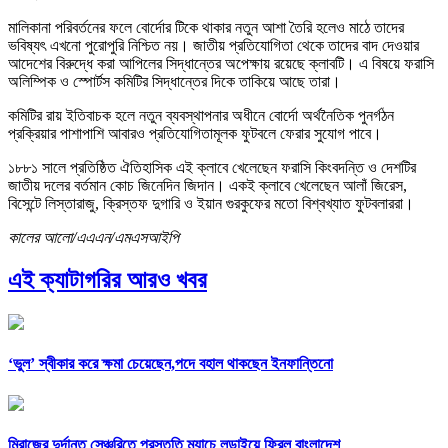
মালিকানা পরিবর্তনের ফলে বোর্দোর টিকে থাকার নতুন আশা তৈরি হলেও মাঠে তাদের
ভবিষ্যৎ এখনো পুরোপুরি নিশ্চিত নয়। জাতীয় প্রতিযোগিতা থেকে তাদের বাদ দেওয়ার
আদেশের বিরুদ্ধে করা আপিলের সিদ্ধান্তের অপেক্ষায় রয়েছে ক্লাবটি। এ বিষয়ে ফরাসি
অলিম্পিক ও স্পোর্টস কমিটির সিদ্ধান্তের দিকে তাকিয়ে আছে তারা।
কমিটির রায় ইতিবাচক হলে নতুন ব্যবস্থাপনার অধীনে বোর্দো অর্থনৈতিক পুনর্গঠন
প্রক্রিয়ার পাশাপাশি আবারও প্রতিযোগিতামূলক ফুটবলে ফেরার সুযোগ পাবে।
১৮৮১ সালে প্রতিষ্ঠিত ঐতিহাসিক এই ক্লাবে খেলেছেন ফরাসি কিংবদন্তি ও দেশটির
জাতীয় দলের বর্তমান কোচ জিনেদিন জিদান। একই ক্লাবে খেলেছেন আলাঁ জিরেস,
বিসেন্টে লিস্তারাজু, ক্রিস্তফ দুগারি ও ইয়ান গুরকুফের মতো বিশ্বখ্যাত ফুটবলাররা।
কালের আলো/এএএন/এমএসআইপি
এই ক্যাটাগরির আরও খবর
‘ভুল’ স্বীকার করে ক্ষমা চেয়েছেন,পদে বহাল থাকছেন ইনফান্তিনো
মিরাজের দুর্দান্ত সেঞ্চুরিতে প্রস্তুতি ম্যাচে লড়াইয়ে ফিরল বাংলাদেশ