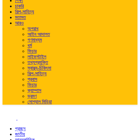
শিক্ষা
চাকরি
শিল্প-সাহিত্য
মতামত
আরও
অপরাধ
আইন আদালত
গণমাধ্যম
ধর্ম
ফিচার
লাইফস্টাইল
তথ্যপ্রযুক্তি
স্বাস্থ্য-চিকিৎসা
শিল্প-সাহিত্য
প্রবাস
ফিচার
ক্যাম্পাস
ভ্রমণ
সোশ্যাল মিডিয়া
প্রচ্ছদ
জাতীয়
আন্তর্জাতিক