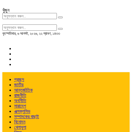
খুঁজুন
বৃহস্পতিবার
,
৬ আগস্ট, ২০২৬
,
২২ শ্রাবণ, ১৪৩৩
প্রচ্ছদ
জাতীয়
আন্তর্জাতিক
রাজনীতি
অর্থনীতি
সারাদেশ
এক্সক্লুসিভ
সম্পাদকের বাছাই
বিনোদন
খেলাধুলা