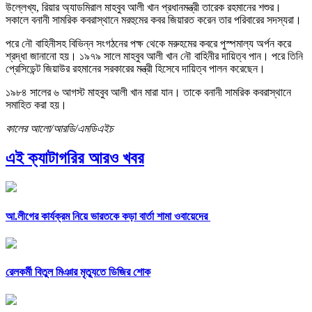
উল্লেখ্য, রিয়ার অ্যাডমিরাল মাহবুব আলী খান প্রধানমন্ত্রী তারেক রহমানের শশুর।
সকালে বনানী সামরিক কবরাস্থানে মরহুমের কবর জিয়ারত করেন তার পরিবারের সদস্যরা।
পরে নৌ বাহিনীসহ বিভিন্ন সংগঠনের পক্ষ থেকে মরুহমের কবরে পুস্পমাল্য অর্পন করে
শ্রদ্ধা জানানো হয়। ১৯৭৯ সালে মাহবুব আলী খান নৌ বাহিনীর দায়িত্ব পান। পরে তিনি
প্রেসিডেন্ট জিয়াউর রহমানের সরকারের মন্ত্রী হিসেবে দায়িত্ব পালন করেছেন।
১৯৮৪ সালের ৬ আগস্ট মাহবুব আলী খান মারা যান। তাকে বনানী সামরিক কবরাস্থানে
সমাহিত করা হয়।
কালের আলো/আরডি/এমডিএইচ
এই ক্যাটাগরির আরও খবর
আ.লীগের কার্যক্রম নিয়ে ভারতকে কড়া বার্তা শামা ওবায়েদের
রেলকর্মী বিতুল মিঞার মৃত্যুতে ডিজির শোক