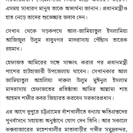
এসময় সাধারণ মানুষ তাকে অভ্যর্থনা জানান। প্রধানমন্ত্রীও
হাত নেড়ে তাদের শুভেচ্ছার জবাব দেন।
সেখান থেকে সড়কপথে আল-জামিয়াতুল ইসলামিয়া
আজিজুল উলুম বাবুনগর মাদরাসায় পৌঁছান তারেক
রহমান।
হেফাজত আমিরের সঙ্গে সাক্ষাৎ করার পর প্রধানমন্ত্রী
পাশের হাটহাজারী উপজেলায় যাবেন। সেখানকার আল
জামিয়াতুল আহলিয়া দারুল উলুম মুঈনুল ইসলাম
মাদরাসায় হেফাজতের প্রতিষ্ঠাতা আমির আল্লামা শাহ
আহমদ শফীর কবর জিয়ারত করবেন সরকারপ্রধান।
এর আগে দুপুরে চট্টগ্রামের বাঁশখালীতে বন্যায় ক্ষতিগ্রস্তদের
পুনর্বাসনে সহায়তা অনুষ্ঠানে যোগ দেন তিনি। আর সকালে
কক্সবাজারের মহেশখালীর মাতাবাড়ীর গভীর সমুদ্রবন্দর,