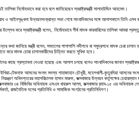
তালিকা নির্মোহভাবে করা হবে বলে জানিয়েছেন স্বরাষ্ট্রমন্ত্রী সালাহউদ্দিন আহমেদ।
রতিরোধ ও আইনশৃঙ্খলা উন্নয়নসংক্রান্ত সভা শেষে সাংবাদিকদের সঙ্গে আলাপকালে তিনি এসব
্লেখ করে স্বরাষ্ট্রমন্ত্রী বলেন, নির্মোহভাবে শীর্ষ মাদক কারবারিদের তালিকা আমরা প্রস্
ান্তের কথা জানিয়ে মন্ত্রী বলেন, সমতলের পাশাপাশি নদীপথে বা সমুদ্রপথে মাদক চেরা চালান 
তে করে মাদক চোরা চালানকারীদের চিহ্নিত করতে সুবিধা হবে।
্টদের কাছে প্রস্তাবনা দেওয়া হয়েছে এবং আলাপ চলছে বলেও সাংবাদিকদের জানান স্বরাষ্ট্রমন্
 উখিয়া-টেকনাফ আসনের সংসদ সদস্য শাহাজাহান চৌধুরী, মহেশখালী-কুতুবদিয়া আসনের সংস
য নিয়ন্ত্রণ অধিদপ্তরের মহাপরিচালক হাসান মারুফ, কক্সবাজার উন্নয়ন কর্তৃপক্ষের চেয়ারম্যা
েদ, কক্সবাজার ৩৪ বিজিবির অধিনায়ক এসএম খায়রুল আলম, কক্সবাজার র‌্যাব-১৫ এর অধিনায়ক 
মকর্তা, রাজনৈতিক দলের প্রতিনিধি ও সামাজিক সংগঠনের প্রতিনিধিগণ।