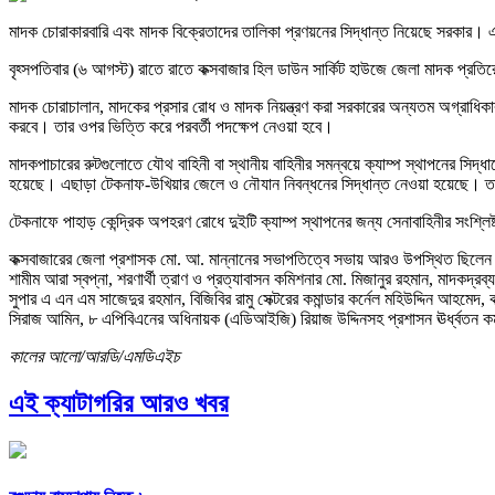
মাদক চোরাকারবারি এবং মাদক বিক্রেতাদের তালিকা প্রণয়নের সিদ্ধান্ত নিয়েছে সরকার। এই 
বৃহ্সপতিবার (৬ আগস্ট) রাতে রাতে কক্সবাজার হিল ডাউন সার্কিট হাউজে জেলা মাদক প্
মাদক চোরাচালান, মাদকের প্রসার রোধ ও মাদক নিয়ন্ত্রণ করা সরকারের অন্যতম অগ্রাধিকার উল
করবে। তার ওপর ভিত্তি করে পরবর্তী পদক্ষেপ নেওয়া হবে।
মাদকপাচারের রুটগুলোতে যৌথ বাহিনী বা স্থানীয় বাহিনীর সমন্বয়ে ক্যাম্প স্থাপনের সিদ্ধ
হয়েছে। এছাড়া টেকনাফ-উখিয়ার জেলে ও নৌযান নিবন্ধনের সিদ্ধান্ত নেওয়া হয়েছে। তা
টেকনাফে পাহাড় কেন্দ্রিক অপহরণ রোধে দুইটি ক্যাম্প স্থাপনের জন্য সেনাবাহিনীর সংশ্লিষ
কক্সবাজারের জেলা প্রশাসক মো. আ. মান্নানের সভাপতিত্বে সভায় আরও উপস্থিত ছিলেন
শামীম আরা স্বপ্না, শরণার্থী ত্রাণ ও প্রত্যাবাসন কমিশনার মো. মিজানুর রহমান, মাদকদ্রব্
সুপার এ এন এম সাজেদুর রহমান, বিজিবির রামু সেক্টরের কমান্ডার কর্নেল মহিউদ্দিন আহম
সিরাজ আমিন, ৮ এপিবিএনের অধিনায়ক (এডিআইজি) রিয়াজ উদ্দিনসহ প্রশাসন ঊর্ধ্বতন কর্
কালের আলো/আরডি/এমডিএইচ
এই ক্যাটাগরির আরও খবর