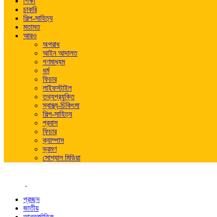
শিক্ষা
চাকরি
শিল্প-সাহিত্য
মতামত
আরও
অপরাধ
আইন আদালত
গণমাধ্যম
ধর্ম
ফিচার
লাইফস্টাইল
তথ্যপ্রযুক্তি
স্বাস্থ্য-চিকিৎসা
শিল্প-সাহিত্য
প্রবাস
ফিচার
ক্যাম্পাস
ভ্রমণ
সোশ্যাল মিডিয়া
প্রচ্ছদ
জাতীয়
আন্তর্জাতিক