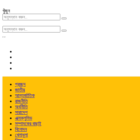
খুঁজুন
,
,
প্রচ্ছদ
জাতীয়
আন্তর্জাতিক
রাজনীতি
অর্থনীতি
সারাদেশ
এক্সক্লুসিভ
সম্পাদকের বাছাই
বিনোদন
খেলাধুলা