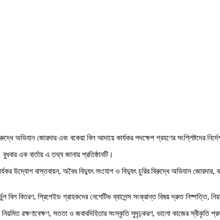
বিরুদ্ধে অভিযান জোরদার এবং বকেয়া বিল আদায়ে কার্যকর পদক্ষেপ গ্রহণের সংশ্লিষ্টদের নির্দ
বুধবার এক বার্তায় এ তথ্য জানায় প্রতিষ্ঠানটি।
 কার্যকর উদ্যোগ বাস্তবায়ন, অবৈধ বিদ্যুৎ সংযোগ ও বিদ্যুৎ চুরির বিরুদ্ধে অভিযান জোরদা
্ভুল বিল বিতরণ, প্রিপেইড গ্রাহকদের নেগেটিভ ব্যালেন্স সংক্রান্ত বিষয় দ্রুত নিষ্পত্তি, ন
 নিয়মিত রক্ষণাবেক্ষণ, সততা ও জবাবদিহিতার সংস্কৃতি সুদৃঢ়করণ, ভালো কাজের স্বীকৃতি প্রদ