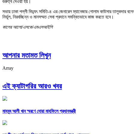
গুরুত্ব দেওয়া হয়।
সভায় ঢাকা পল্লী বিদ্যুৎ সমিতি-৪ এর জেনারেল ম্যানেজার গোলাম কাউসার তালুকদার বলেন, প্
নির্ভুল, নিরবচ্ছিন্ন ও মানসম্মত সেবা প্রদানে সমন্বিতভাবে কাজ করতে হবে।
কালের আলো/এসকে/এমএসআইপি
আপনার মতামত লিখুন
Array
এই ক্যাটাগরির আরও খবর
মাহবুব আলী খান স্মরণে দোয়া মাহফিলে প্রধানমন্ত্রী