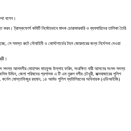
 কথা বলেন।
তুত করব। ট্রাস্কফোর্স কমিটি নির্মোহভাবে মাদক চোরাকারবারি ও ব্যবসায়িদের তালিকা তৈরি
হচ্ছে, সে সমস্ত রুটে নৌবাহিনী ও কোস্টগার্ডের টহল জোরদারের জন্য নির্দেশনা দেওয়া
ত্রী।
দ সদস্য আলমগীর মোহাম্মদ মাহফুজ উল্লাহ ফরিদ, সংরক্ষিত নারী আসনের সংসদ সদস্য
ন জসিম উদ্দিন, জেলা পরিষদের প্রশাসক এ টি এম নুরুল বশীর চৌধুরী, কক্সবাজারের পুলিশ
লে. কর্নেল মোস্তাফিজুর রহমান, ১৪ আর্মড পুলিশ ব্যাটালিয়নের অধিনায়ক (এডিআইজি)