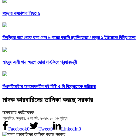
বগুড়ায় বাসচাপায় নিহত ৬
বিলুপ্তির হাত থেকে রক্ষা পেল ৬ বারের ফরাসি চ্যাম্পিয়নরা /
মাত্র ১ ইউরোতে বিক্রি হলো
মাহবুব আলী খান স্মরণে দোয়া মাহফিলে প্রধানমন্ত্রী
বিএসটিআই’র অনুমোদনহীন দই মিষ্টি ও ঘি বিক্রেতাকে জরিমানা
মাদক কারবারিদের তালিকা করছে সরকার
কক্সবাজার প্রতিবেদক
প্রকাশিত: শুক্রবার, ৭ আগস্ট, ২০২৬, ১০:৩৬ পূর্বাহ্ণ
Facebook
0
Tweet
0
LinkedIn
0