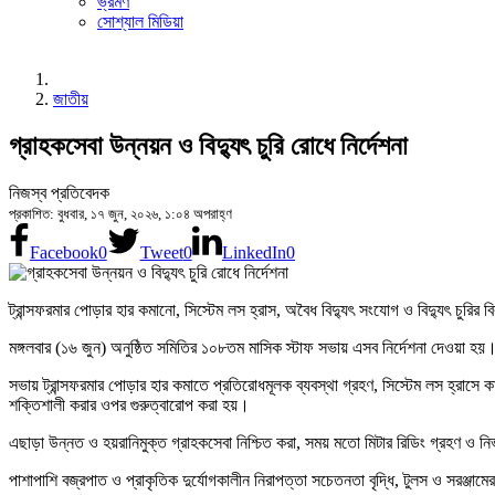
ভ্রমণ
সোশ্যাল মিডিয়া
জাতীয়
গ্রাহকসেবা উন্নয়ন ও বিদ্যুৎ চুরি রোধে নির্দেশনা
নিজস্ব প্রতিবেদক
প্রকাশিত: বুধবার, ১৭ জুন, ২০২৬, ১:০৪ অপরাহ্ণ
Facebook
0
Tweet
0
LinkedIn
0
ট্রান্সফরমার পোড়ার হার কমানো, সিস্টেম লস হ্রাস, অবৈধ বিদ্যুৎ সংযোগ ও বিদ্যুৎ চুরির 
মঙ্গলবার (১৬ জুন) অনুষ্ঠিত সমিতির ১০৮তম মাসিক স্টাফ সভায় এসব নির্দেশনা দেওয়া হয়। 
সভায় ট্রান্সফরমার পোড়ার হার কমাতে প্রতিরোধমূলক ব্যবস্থা গ্রহণ, সিস্টেম লস হ্রাসে
শক্তিশালী করার ওপর গুরুত্বারোপ করা হয়।
এছাড়া উন্নত ও হয়রানিমুক্ত গ্রাহকসেবা নিশ্চিত করা, সময় মতো মিটার রিডিং গ্রহণ ও নির
পাশাপাশি বজ্রপাত ও প্রাকৃতিক দুর্যোগকালীন নিরাপত্তা সচেতনতা বৃদ্ধি, টুলস ও সরঞ্জামের