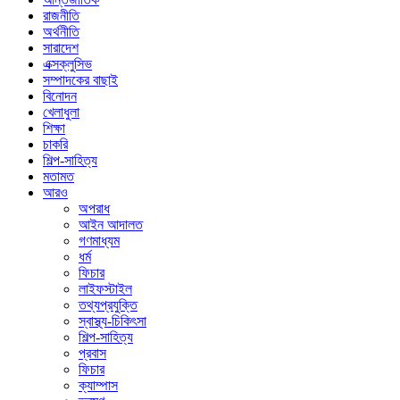
রাজনীতি
অর্থনীতি
সারাদেশ
এক্সক্লুসিভ
সম্পাদকের বাছাই
বিনোদন
খেলাধুলা
শিক্ষা
চাকরি
শিল্প-সাহিত্য
মতামত
আরও
অপরাধ
আইন আদালত
গণমাধ্যম
ধর্ম
ফিচার
লাইফস্টাইল
তথ্যপ্রযুক্তি
স্বাস্থ্য-চিকিৎসা
শিল্প-সাহিত্য
প্রবাস
ফিচার
ক্যাম্পাস