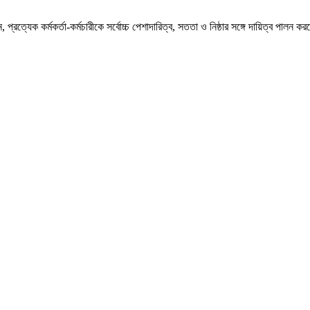
রত্যেক কর্মকর্তা-কর্মচারীকে সর্বোচ্চ পেশাদারিত্ব, সততা ও নিষ্ঠার সঙ্গে দায়িত্ব পালন ক