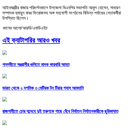
আইনমন্ত্রীর বাজার পরিদর্শনকালে উপজেলা বিএনপির সভাপতি আবুল হোসেন, সাধারণ
সম্পাদক হুমায়ুন বাবর ফিরোজসহ অঙ্গ সহযোগী সংগঠনের বিভিন্ন পর্যায়ের নেতাকর্মীরা
উপস্থিত ছিলেন।
কালের আলো/আরডি/এমডিএইচ
এই ক্যাটাগরির আরও খবর
পল্লবীতে সন্ত্রাসীর গুলিতে মাদক কারবারি আহত
ভারত থেকে ২ দশমিক ৩ মেট্রিক টন টিয়ার গ্যাস আমদানি
রাজশাহীতে চোর সন্দেহে দুই তরুণকে গাছে বেঁধে নির্যাতন নির্যাতনকারীকে ছুরিকাঘাত