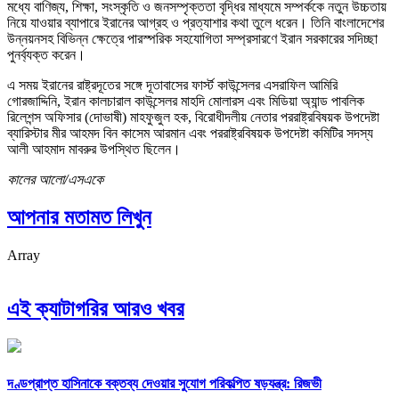
মধ্যে বাণিজ্য, শিক্ষা, সংস্কৃতি ও জনসম্পৃক্ততা বৃদ্ধির মাধ্যমে সম্পর্ককে নতুন উচ্চতায়
নিয়ে যাওয়ার ব্যাপারে ইরানের আগ্রহ ও প্রত্যাশার কথা তুলে ধরেন। তিনি বাংলাদেশের
উন্নয়নসহ বিভিন্ন ক্ষেত্রে পারস্পরিক সহযোগিতা সম্প্রসারণে ইরান সরকারের সদিচ্ছা
পুনর্ব্যক্ত করেন।
এ সময় ইরানের রাষ্ট্রদূতের সঙ্গে দূতাবাসের ফার্স্ট কাউন্সেলর এসরাফিল আমিরি
গোরজাদ্দিনি, ইরান কালচারাল কাউন্সেলর মাহদি মোলারস এবং মিডিয়া অ্যান্ড পাবলিক
রিলেশন্স অফিসার (দোভাষী) মাহফুজুল হক, বিরোধীদলীয় নেতার পররাষ্ট্রবিষয়ক উপদেষ্টা
ব্যারিস্টার মীর আহমদ বিন কাসেম আরমান এবং পররাষ্ট্রবিষয়ক উপদেষ্টা কমিটির সদস্য
আলী আহমাদ মাবরুর উপস্থিত ছিলেন।
কালের আলো/এসএকে
আপনার মতামত লিখুন
Array
এই ক্যাটাগরির আরও খবর
দণ্ডপ্রাপ্ত হাসিনাকে বক্তব্য দেওয়ার সুযোগ পরিকল্পিত ষড়যন্ত্র: রিজভী