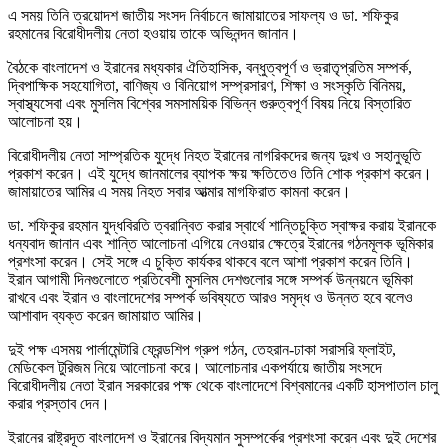
এ সময় তিনি ত্রয়োদশ জাতীয় সংসদ নির্বাচনে জামায়াতের সাফল্য ও ডা. শফিকুর
রহমানের বিরোধীদলীয় নেতা হওয়ায় তাকে অভিনন্দন জানান।
বৈঠকে বাংলাদেশ ও ইরানের মধ্যকার ঐতিহাসিক, বন্ধুত্বপূর্ণ ও ভ্রাতৃপ্রতিম সম্পর্ক,
দ্বিপাক্ষিক সহযোগিতা, বাণিজ্য ও বিনিয়োগ সম্প্রসারণ, শিক্ষা ও সংস্কৃতি বিনিময়,
স্বাস্থ্যসেবা এবং মুসলিম বিশ্বের সমসাময়িক বিভিন্ন গুরুত্বপূর্ণ বিষয় নিয়ে বিস্তারিত
আলোচনা হয়।
বিরোধীদলীয় নেতা সাম্প্রতিক যুদ্ধে নিহত ইরানের নাগরিকদের জন্য দুঃখ ও সহানুভূতি
প্রকাশ করেন। এই যুদ্ধে জানমালের ব্যাপক ক্ষয় ক্ষতিতেও তিনি শোক প্রকাশ করেন।
জামায়াতের আমির এ সময় নিহত সবার আত্মার মাগফিরাত কামনা করেন।
ডা. শফিকুর রহমান যুদ্ধবিরতি ত্বরান্বিত করার স্বার্থে শান্তিচুক্তি স্বাক্ষর করায় ইরানকে
ধন্যবাদ জানান এবং শান্তি আলোচনা এগিয়ে নেওয়ার ক্ষেত্রে ইরানের গঠনমূলক ভূমিকার
প্রশংসা করেন। সেই সঙ্গে এ চুক্তি কার্যকর থাকবে বলে আশা প্রকাশ করেন তিনি।
ইরান আগামী দিনগুলোতে প্রতিবেশী মুসলিম দেশগুলোর সঙ্গে সম্পর্ক উন্নয়নে ভূমিকা
রাখবে এবং ইরান ও বাংলাদেশের সম্পর্ক ভবিষ্যতে আরও সমৃদ্ধ ও উন্নত হবে বলেও
আশাবাদ ব্যক্ত করেন জামায়াত আমির।
দুই পক্ষ এসময় পার্লামেন্টারি ফ্রেন্ডশিপ গ্রুপ গঠন, তেহরান-ঢাকা সরাসরি ফ্লাইট,
মেডিকেল টুরিজম নিয়ে আলোচনা করে। আলোচনার একপর্যায়ে জাতীয় সংসদে
বিরোধীদলীয় নেতা ইরান সরকারের পক্ষ থেকে বাংলাদেশে বিশ্বমানের একটি হাসপাতাল চালু
করার প্রস্তাব দেন।
ইরানের রাষ্ট্রদূত বাংলাদেশ ও ইরানের বিদ্যমান সুসম্পর্কের প্রশংসা করেন এবং দুই দেশের