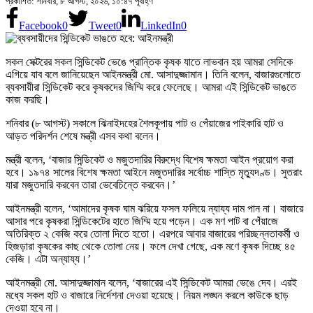
প্রকাশিত: শনিবার, ৮ আগস্ট, ২০২৬, ১০:৪৭ পূর্বাহ্ণ
Facebook
0
Tweet
0
LinkedIn
0
সকল সেক্টরের সকল সিন্ডিকেট ভেঙে প্রান্তিক কৃষক যাতে লাভবান হয় আমরা সেদিকে
এগিয়ে যাব বলে জানিয়েছেন আইনমন্ত্রী মো. আসাদুজ্জামান। তিনি বলেন, বাজারগুলোতে
ব্যবসায়ীরা সিন্ডিকেট করে কৃষকদের জিম্মি করে ফেলেছে। আমরা এই সিন্ডিকেট ভাঙতে
কাজ করছি।
শনিবার (৮ আগস্ট) সকালে ঝিনাইদহের শৈলকূপায় পাট ও পেঁয়াজের পাইকারি হাট ও
আড়ত পরিদর্শন শেষে মন্ত্রী এসব কথা বলেন।
মন্ত্রী বলেন, ‘বাজার সিন্ডিকেট ও মজুতদারির বিরুদ্ধে বিশেষ ক্ষমতা আইন প্রয়োগ করা
হবে। ১৯৭৪ সালের বিশেষ ক্ষমতা আইনে মজুতদারির সর্বোচ্চ শাস্তি মৃত্যুদণ্ড। সুতরাং
যারা মজুতদারি করবেন তারা ভেবেচিন্তে করবেন।’
আইনমন্ত্রী বলেন, ‘আমাদের কৃষক ঘাম ঝরিয়ে ফসল ফলিয়ে ন্যায্য দাম পান না। বাজারে
আসার পরে কৃষকরা সিন্ডিকেটের হাতে জিম্মি হয়ে পড়েন। এক মণ পাট বা পেঁয়াজে
অতিরিক্ত ২ কেজি করে তোলা দিতে হতো। এরপরে আবার বাজারের পরিচ্ছন্নতাকর্মী ও
হিজড়ারা কৃষকের কাছ থেকে তোলা নেয়। ফলে দেখা গেছে, এক মণে কৃষক দিচ্ছে ৪৫
কেজি। এটা অন্যায্য।’
আইনমন্ত্রী মো. আসাদুজ্জামান বলেন, ‘বাজারের এই সিন্ডিকেট আমরা ভেঙে দেব। এরই
মধ্যে সকল হাট ও বাজারে নির্দেশনা দেওয়া হয়েছে। নিয়ম লঙ্ঘন করলে কাউকে ছাড়
দেওয়া হবে না।