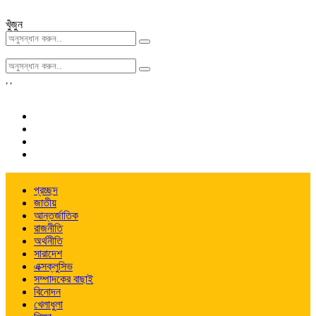
খুঁজুন
,
,
প্রচ্ছদ
জাতীয়
আন্তর্জাতিক
রাজনীতি
অর্থনীতি
সারাদেশ
এক্সক্লুসিভ
সম্পাদকের বাছাই
বিনোদন
খেলাধুলা