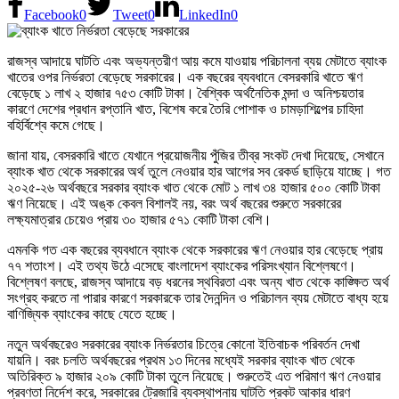
Facebook
0
Tweet
0
LinkedIn
0
রাজস্ব আদায়ে ঘাটতি এবং অভ্যন্তরীণ আয় কমে যাওয়ায় পরিচালনা ব্যয় মেটাতে ব্যাংক
খাতের ওপর নির্ভরতা বেড়েছে সরকারের। এক বছরের ব্যবধানে বেসরকারি খাতে ঋণ
বেড়েছে ১ লাখ ২ হাজার ৭৫৩ কোটি টাকা। বৈশ্বিক অর্থনৈতিক মন্দা ও অনিশ্চয়তার
কারণে দেশের প্রধান রপ্তানি খাত, বিশেষ করে তৈরি পোশাক ও চামড়াশিল্পের চাহিদা
বহির্বিশ্বে কমে গেছে।
জানা যায়, বেসরকারি খাতে যেখানে প্রয়োজনীয় পুঁজির তীব্র সংকট দেখা দিয়েছে, সেখানে
ব্যাংক খাত থেকে সরকারের অর্থ তুলে নেওয়ার হার আগের সব রেকর্ড ছাড়িয়ে যাচ্ছে। গত
২০২৫-২৬ অর্থবছরে সরকার ব্যাংক খাত থেকে মোট ১ লাখ ৩৪ হাজার ৫০০ কোটি টাকা
ঋণ নিয়েছে। এই অঙ্ক কেবল বিশালই নয়, বরং অর্থ বছরের শুরুতে সরকারের
লক্ষ্যমাত্রার চেয়েও প্রায় ৩০ হাজার ৫৭১ কোটি টাকা বেশি।
এমনকি গত এক বছরের ব্যবধানে ব্যাংক থেকে সরকারের ঋণ নেওয়ার হার বেড়েছে প্রায়
৭৭ শতাংশ। এই তথ্য উঠে এসেছে বাংলাদেশ ব্যাংকের পরিসংখ্যান বিশ্লেষণে।
বিশ্লেষণ বলছে, রাজস্ব আদায়ে বড় ধরনের স্থবিরতা এবং অন্য খাত থেকে কাঙ্ক্ষিত অর্থ
সংগ্রহ করতে না পারার কারণে সরকারকে তার দৈনন্দিন ও পরিচালন ব্যয় মেটাতে বাধ্য হয়ে
বাণিজ্যিক ব্যাংকের কাছে যেতে হচ্ছে।
নতুন অর্থবছরেও সরকারের ব্যাংক নির্ভরতার চিত্রে কোনো ইতিবাচক পরিবর্তন দেখা
যায়নি। বরং চলতি অর্থবছরের প্রথম ১৩ দিনের মধ্যেই সরকার ব্যাংক খাত থেকে
অতিরিক্ত ৯ হাজার ২০৯ কোটি টাকা তুলে নিয়েছে। শুরুতেই এত পরিমাণ ঋণ নেওয়ার
প্রবণতা নির্দেশ করে, সরকারের ট্রেজারি ব্যবস্থাপনায় ঘাটতি প্রকট আকার ধারণ