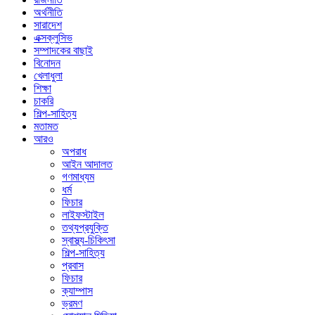
অর্থনীতি
সারাদেশ
এক্সক্লুসিভ
সম্পাদকের বাছাই
বিনোদন
খেলাধুলা
শিক্ষা
চাকরি
শিল্প-সাহিত্য
মতামত
আরও
অপরাধ
আইন আদালত
গণমাধ্যম
ধর্ম
ফিচার
লাইফস্টাইল
তথ্যপ্রযুক্তি
স্বাস্থ্য-চিকিৎসা
শিল্প-সাহিত্য
প্রবাস
ফিচার
ক্যাম্পাস
ভ্রমণ