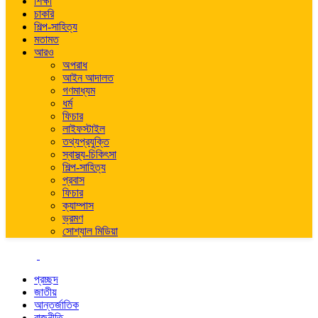
শিক্ষা
চাকরি
শিল্প-সাহিত্য
মতামত
আরও
অপরাধ
আইন আদালত
গণমাধ্যম
ধর্ম
ফিচার
লাইফস্টাইল
তথ্যপ্রযুক্তি
স্বাস্থ্য-চিকিৎসা
শিল্প-সাহিত্য
প্রবাস
ফিচার
ক্যাম্পাস
ভ্রমণ
সোশ্যাল মিডিয়া
প্রচ্ছদ
জাতীয়
আন্তর্জাতিক
রাজনীতি