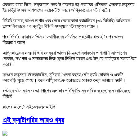
শুক্রবার রাতে দিকে নেত্রকোনা সদর উপজেলার বড় বাজারের খাসিমহল এলাকায় মজুমদার
ইলেকট্রনিক্সসহ আশপাশের কয়েকটি দোকানে অগ্নিকাণ্ডের ঘটনা ঘটে।
বিজিবি জানায়, আগুন লাগার খবর পেয়ে নেত্রকোনা ব্যাটালিয়ন (৩১ বিজিবি) অধিনায়ক
তাৎক্ষণিকভাবে এক প্লাটুন বিজিবি সদস্যকে ঘটনাস্থলে পাঠান।
পরে বিজিবি, ফায়ার সার্ভিস ও স্থানীয়দের সম্মিলিত প্রচেষ্টায় রাত ২টার পর আগুন
নিয়ন্ত্রণে আসে।
অগ্নিকাণ্ডের সময় বিজিবি সদস্যরা আগুন নিয়ন্ত্রণে সহায়তার পাশাপাশি আশপাশের
দোকান, স্থাপনা ও মালামালের নিরাপত্তা নিশ্চিত করেন এবং উদ্ধার কার্যক্রমে সহযোগিতা
করেন।
আগুনে মজুমদার ইলেকট্রনিক্স, সুচিত্রা খেলনা ঘরসহ মোট ছয়টি দোকান ও একটি
বসতবাড়ি পুড়ে গেছে। তবে অগ্নিকাণ্ডে হতাহতের কোনও তথ্য জানানো হয়নি।
বর্তমানে ঘটনাস্থল ও আশপাশের এলাকার পরিস্থিতি স্বাভাবিক রয়েছে বলে জানিয়েছে
বিজিবি।
কালের আলো/এএইচ/এমএসআইপি
এই ক্যাটাগরির আরও খবর