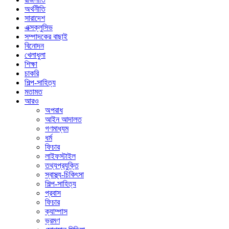
অর্থনীতি
সারাদেশ
এক্সক্লুসিভ
সম্পাদকের বাছাই
বিনোদন
খেলাধুলা
শিক্ষা
চাকরি
শিল্প-সাহিত্য
মতামত
আরও
অপরাধ
আইন আদালত
গণমাধ্যম
ধর্ম
ফিচার
লাইফস্টাইল
তথ্যপ্রযুক্তি
স্বাস্থ্য-চিকিৎসা
শিল্প-সাহিত্য
প্রবাস
ফিচার
ক্যাম্পাস
ভ্রমণ