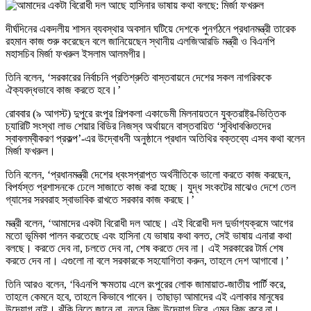
দীর্ঘদিনের একদলীয় শাসন ব্যবস্থার অবসান ঘটিয়ে দেশকে পুনর্গঠনে প্রধানমন্ত্রী তারেক
রহমান কাজ শুরু করেছেন বলে জানিয়েছেন স্থানীয় এলজিআরডি মন্ত্রী ও বিএনপি
মহাসচিব মির্জা ফখরুল ইসলাম আলমগীর।
তিনি বলেন, ‘সরকারের নির্বাচনি প্রতিশ্রুতি বাস্তবায়নে দেশের সকল নাগরিককে
ঐক্যবদ্ধভাবে কাজ করতে হবে।’
রোববার (৯ আগস্ট) দুপুরে রংপুর শিল্পকলা একাডেমী মিলনায়তনে যুক্তরাষ্ট্র-ভিত্তিক
চ্যারিটি সংস্থা লাভ শেয়ার বিডির নিজস্ব অর্থায়নে বাস্তবায়িত ‘সুবিধাবঞ্চিতদের
স্বাবলম্বীকরণ প্রকল্প’-এর উদ্বোধনী অনুষ্ঠানে প্রধান অতিথির বক্তব্যে এসব কথা বলেন
মির্জা ফখরুল।
তিনি বলেন, ‘প্রধানমন্ত্রী দেশের ধ্বংসপ্রাপ্ত অর্থনীতিকে ভালো করতে কাজ করছেন,
বিপর্যস্ত প্রশাসনকে ঢেলে সাজাতে কাজ করা হচ্ছে। যুদ্ধ সংকটের মাঝেও দেশে তেল
গ্যাসের সরবরাহ স্বাভাবিক রাখতে সরকার কাজ করছে।’
মন্ত্রী বলেন, ‘আমাদের একটা বিরোধী দল আছে। এই বিরোধী দল দুর্ভাগ্যক্রমে আগের
মতো ভূমিকা পালন করতেছে এবং হাসিনা যে ভাষায় কথা বলত, সেই ভাষায় এনারা কথা
বলছে। করতে দেব না, চলতে দেব না, শেষ করতে দেব না। এই সরকারের টার্ম শেষ
করতে দেব না। এগুলো না বলে সরকারকে সহযোগিতা করুন, তাহলে দেশ আগাবো।’
তিনি আরও বলেন, ‘বিএনপি ক্ষমতায় এলে রংপুরের লোক জামায়াত-জাতীয় পার্টি করে,
তাহলে কেমনে হবে, তাহলে কিভাবে পাবেন। তাছাড়া আমাদের এই এলাকার মানুষের
উদ্যোগ নাই। ঝুঁকি নিতে জানে না, নতুন কিছু উদ্যোগ নিবে, এমন কিছু করে না।