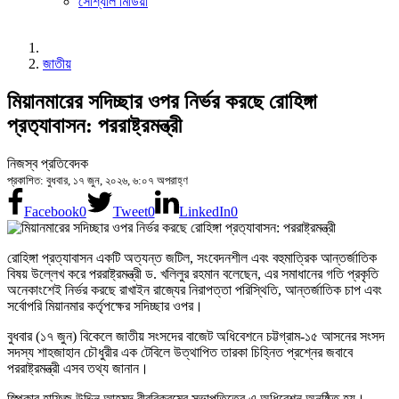
সোশ্যাল মিডিয়া
জাতীয়
মিয়ানমারের সদিচ্ছার ওপর নির্ভর করছে রোহিঙ্গা
প্রত‌্যাবাসন: পররাষ্ট্রমন্ত্রী
নিজস্ব প্রতিবেদক
প্রকাশিত: বুধবার, ১৭ জুন, ২০২৬, ৬:০৭ অপরাহ্ণ
Facebook
0
Tweet
0
LinkedIn
0
রোহিঙ্গা প্রত্যাবাসন একটি অত্যন্ত জটিল, সংবেদনশীল এবং বহুমাত্রিক আন্তর্জাতিক
বিষয় উল্লেখ করে পররাষ্ট্রমন্ত্রী ড. খলিলুর রহমান বলেছেন, এর সমাধানের গতি প্রকৃতি
অনেকাংশেই নির্ভর করছে রাখাইন রাজ্যের নিরাপত্তা পরিস্থিতি, আন্তর্জাতিক চাপ এবং
সর্বোপরি মিয়ানমার কর্তৃপক্ষের সদিচ্ছার ওপর।
বুধবার (১৭ জুন) বিকেলে জাতীয় সংসদের বাজেট অধিবেশনে চট্টগ্রাম-১৫ আসনের সংসদ
সদস্য শাহজাহান চৌধুরীর এক টেবিলে উত্থাপিত তারকা চিহ্নিত প্রশ্নের জবাবে
পররাষ্ট্রমন্ত্রী এসব তথ্য জানান।
স্পিকার হাফিজ উদ্দিন আহমদ বীরবিক্রমের সভাপতিত্বে এ অধিবেশন অনুষ্ঠিত হয়।