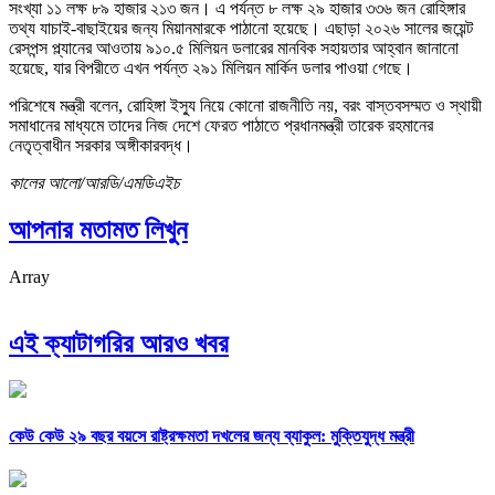
সংখ্যা ১১ লক্ষ ৮৯ হাজার ২১৩ জন। এ পর্যন্ত ৮ লক্ষ ২৯ হাজার ৩৩৬ জন রোহিঙ্গার
তথ্য যাচাই-বাছাইয়ের জন্য মিয়ানমারকে পাঠানো হয়েছে। এছাড়া ২০২৬ সালের জয়েন্ট
রেসপন্স প্ল্যানের আওতায় ৯১০.৫ মিলিয়ন ডলারের মানবিক সহায়তার আহ্বান জানানো
হয়েছে, যার বিপরীতে এখন পর্যন্ত ২৯১ মিলিয়ন মার্কিন ডলার পাওয়া গেছে।
পরিশেষে মন্ত্রী বলেন, রোহিঙ্গা ইস্যু নিয়ে কোনো রাজনীতি নয়, বরং বাস্তবসম্মত ও স্থায়ী
সমাধানের মাধ্যমে তাদের নিজ দেশে ফেরত পাঠাতে প্রধানমন্ত্রী তারেক রহমানের
নেতৃত্বাধীন সরকার অঙ্গীকারবদ্ধ।
কালের আলো/আরডি/এমডিএইচ
আপনার মতামত লিখুন
Array
এই ক্যাটাগরির আরও খবর
কেউ কেউ ২৯ বছর বয়সে রাষ্ট্রক্ষমতা দখলের জন্য ব্যাকুল: মুক্তিযুদ্ধ মন্ত্রী