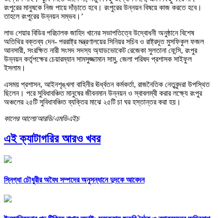
রংপুরের মানুষকে নিজ পায়ে দাঁড়াতে হবে। রংপুরের উন্নয়ন বিষয়ে কাজ করতে হবে।
তাহলে রংপুরের উন্নয়ন সম্ভব।’
লাভ শেয়ার বিডির পরিচালক জাহিদ খানের সভাপতিত্বে উদ্বোধনী অনুষ্ঠানে বিশেষ
অতিথির বক্তব্য দেন- পররাষ্ট্র মন্ত্রণালয়ের সিনিয়র সচিব ও রাষ্ট্রদূত মুসফিকুল ফজল
আনসারী, সংরক্ষিত নারী সংসদ সদস্য অ্যাডভোকেট রেজেকা সুলতানা ফেন্সি, রংপুর
উন্নয়ন কর্তৃপক্ষের চেয়ারম্যান সামসুজ্জামান সামু, জেলা পরিষদ প্রশাসক সাইফুল
ইসলাম।
এসময় প্রশাসন, আইনশৃঙ্খলা বাহিনীর ঊর্ধ্বতন কর্মকর্তা, রাজনৈতিক নেতৃবৃন্দরা উপস্থিত
ছিলেন। পরে সুবিধাবঞ্চিত মানুষের জীবনমান উন্নয়ন ও স্বাবলম্বী করার লক্ষ্যে রংপুর
অঞ্চলের ২৫টি সুবিধাবঞ্চিত ব্যক্তির মাঝে ২৫টি চা ঘর হস্তান্তর করা হয়।
কালের আলো/আরডি/এমডিএইচ
এই ক্যাটাগরির আরও খবর
স্নিগ্ধা চৌধুরীর অবৈধ সম্পদের অনুসন্ধানে দুদকে আবেদন