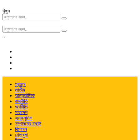
খুঁজুন
,
,
প্রচ্ছদ
জাতীয়
আন্তর্জাতিক
রাজনীতি
অর্থনীতি
সারাদেশ
এক্সক্লুসিভ
সম্পাদকের বাছাই
বিনোদন
খেলাধুলা