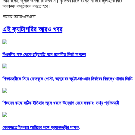
তিনি বলেন, জুলাই জনগণের উত্থান। কৃতিত্ব নিতে ব্যস্ত না হয়ে জুলাইকে ঘিরে
আকাঙ্ক্ষা বাস্তবায়ন করতে হবে।
কালের আলো/এসএকে
এই ক্যাটাগরির আরও খবর
বিএনপির পক্ষ থেকে রাষ্ট্রপতি পদে মনোনীত মির্জা ফখরুল
শিক্ষামন্ত্রীকে নিয়ে ফেসবুকে পোস্ট, আব্দুর রব ভুট্টো-জাওয়াদ নির্ঝরের বিরুদ্ধে থানায় জিডি
শিশুদের কাছে সঠিক ইতিহাস তুলে ধরতে উদ্যোগ নেবে সরকার: তথ্য প্রতিমন্ত্রী
হেফাজতে ইসলাম আমিরের সঙ্গে প্রধানমন্ত্রীর সাক্ষাৎ