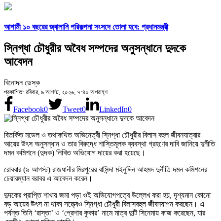
আগামী ১০ বছরের জ্বালানি পরিকল্পনা সংসদে তোলা হবে: প্রধানমন্ত্রী
স্নিগ্ধা চৌধুরীর অবৈধ সম্পদের অনুসন্ধানে দুদকে
আবেদন
বিনোদন ডেস্ক
প্রকাশিত: রবিবার, ৯ আগস্ট, ২০২৬, ৭:৪০ অপরাহ্ণ
Facebook
0
Tweet
0
LinkedIn
0
বিতর্কিত মডেল ও তথাকথিত অভিনেত্রী স্নিগ্ধা চৌধুরীর বিলাস বহুল জীবনযাত্রার
আয়ের উৎস অনুসন্ধান ও তার বিরুদ্ধে শাস্তিমূলক ব্যবস্থা গ্রহণের দাবি জানিয়ে দুর্নীতি
দমন কমিশনে (দুদক) লিখিত অভিযোগ দায়ের করা হয়েছে।
রোববার (৯ আগস্ট) রাজধানীর মিরপুরের বাসিন্দা মইনুদ্দিন আহমদ দুর্নীতি দমন কমিশনের
চেয়ারম্যান বরাবর এ আবেদন করেন।
দুদকের প্রাপ্তি শাখায় জমা পড়া ওই অভিযোগপত্রে উল্লেখ করা হয়, দৃশ্যমান কোনো
বড় আয়ের উৎস না থাকা সত্ত্বেও স্নিগ্ধা চৌধুরী বিলাসবহুল জীবনযাপন করছেন। এ
পর্যন্ত তিনি ‘রাস্তা’ ও ‘প্রেশার কুকার’ নামে মাত্র দুটি সিনেমায় কাজ করেছেন, যার