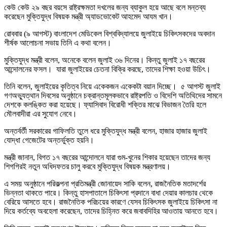
কেউ কেউ ২৯ বছর বয়সে রাষ্ট্রক্ষমতা দখলের জন্য ব্যাকুল হয়ে আছে বলে মন্তব্য
করেছেন মুক্তিযুদ্ধ বিষয়ক মন্ত্রী অ্যাডভোকেট আহমেদ আযম খান।
রোববার (৯ আগস্ট) বাংলাদেশ মেডিকেল বিশ্ববিদ্যালয়ে জুলাইয়ে চিকিৎসকদের অবদান
শীর্ষক আলোচনা সভায় তিনি এ কথা বলেন।
মুক্তিযুদ্ধ মন্ত্রী বলেন, অনেকে বলেন জুলাই ৩৬ দিনের। কিন্তু জুলাই ১৭ বছরের
আন্দোলনের ফসল। যারা জুলাইয়ের চেতনা বিক্রি করছে, তাদের শিক্ষা হওয়া উচিৎ।
তিনি বলেন, জুলাইয়ের কৃতিত্ব নিয়ে একেকজন একেকটা বয়ান দিচ্ছে। ৫ আগস্ট জুলাই
গণঅভ্যুত্থান দিবসের অনুষ্ঠানে চক্রান্তমূলকভাবে রাষ্ট্রপতি ও বিদেশি অতিথিদের সামনে
দেশকে কলঙ্কিত করা হয়েছে। ফ্যাসিবাদ বিরোধী শক্তির মাঝে বিভাজন তৈরি হলে
মৌলবাদীরা এর সুযোগ নেবে।
অন্তর্বর্তী সরকারের গাফিলতি তুলে ধরে মুক্তিযুদ্ধ মন্ত্রী বলেন, হাজার হাজার জুলাই
যোদ্ধা গেজেটের অন্তর্ভুক্ত হয়নি।
মন্ত্রী জানান, বিগত ১৭ বছরের আন্দোলনে যারা গুম-খুনের শিকার হয়েছেন তাদের জন্য
শিগগিরই নতুন অধিদফতর চালু করবে মুক্তিযুদ্ধ বিষয়ক মন্ত্রণালয়।
এ সময় অনুষ্ঠানে পরিকল্পনা প্রতিমন্ত্রী জোনায়েদ সাকি বলেন, রাজনৈতিক মতাদর্শের
ভিন্নতা থাকতে পারে। কিন্তু হাসপাতালে চিকিৎসা প্রদানে বাধা দেয়ার কালচার থেকে
বেরিয়ে আসতে হবে। রাজনৈতিক পরিচয়ের কারণে যেসব চিকিৎসক জুলাইয়ে চিকিৎসা না
দিয়ে কর্তব্যে অবহেলা করেছেন, তাদের চিহ্নিত করে জবাবদিহির আওতায় আনতে হবে।