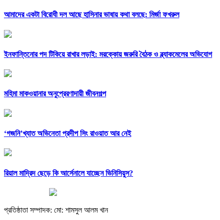
আমাদের একটা বিরোধী দল আছে হাসিনার ভাষায় কথা বলছে: মির্জা ফখরুল
ইনফান্তিনোর পদ টিকিয়ে রাখার লড়াই: মরক্কোয় জরুরি বৈঠক ও ব্ল্যাকমেলের অভিযোগ
মহিমা মাকওয়ানার অনুপ্রেরণাদায়ী জীবনগল্প
‘গজনি’খ্যাত অভিনেতা প্রদীপ সিং রাওয়াত আর নেই
রিয়াল মাদ্রিদ ছেড়ে কি আর্সেনালে যাচ্ছেন ভিনিসিয়ুস?
প্রতিষ্ঠাতা সম্পাদক: মো: শামসুল আলম খান