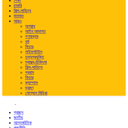
শিক্ষা
চাকরি
শিল্প-সাহিত্য
মতামত
আরও
অপরাধ
আইন আদালত
গণমাধ্যম
ধর্ম
ফিচার
লাইফস্টাইল
তথ্যপ্রযুক্তি
স্বাস্থ্য-চিকিৎসা
শিল্প-সাহিত্য
প্রবাস
ফিচার
ক্যাম্পাস
ভ্রমণ
সোশ্যাল মিডিয়া
প্রচ্ছদ
জাতীয়
আন্তর্জাতিক
রাজনীতি