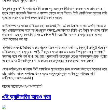
একটিও এখনো মুক্তি পায়নি।
‘প্রেশার কুকার’ সিনেমায় তার নিজেরও বড় অঙ্কের বিনিয়োগ রয়েছে বলে জানা গেছে।
হাতে গোনা কয়েকটি বিজ্ঞাপন ও র‍্যাম্প শোতে অংশ নিলেও তিনি কোটি টাকা মূল্যের গাড়ি
ব্যবহার করেন এবং বিলাসবহুল ফ্ল্যাটে বসবাস করেন।
অভিযোগপত্রে আরও দাবি করা হয়, ব্লাকমেইলিং, অবৈধ উপায়ে সম্পদ অর্জন, মাদক ও
স্বর্ণ চোরাচালানের মতো অপরাধমূলক কর্মকাণ্ডের মাধ্যমে তিনি এই বিপুল সম্পদের মালিক
হয়েছেন। এছাড়া দেশ-বিদেশের একাধিক শীর্ষ সন্ত্রাসীর সঙ্গে তার সখ্য রয়েছে বলেও
এতে উল্লেখ করা হয়।
সাম্প্রতিক একটি ভিডিও বার্তার প্রসঙ্গ টেনে অভিযোগে বলা হয়, স্নিগ্ধা চৌধুরী প্রকাশে
দাবি করেছেন তার মূল্যবান গাড়ি মিরপুরের মতো এলাকায় চলার উপযুক্ত নয়। পাশাপাশি
সবসময় সঙ্গে বডিগার্ড রাখা এবং তার প্রভাবশালী বয়ফ্রেন্ড দেশের শাসনব্যবস্থাকে পরোয়া
করে না এমন উসকানিমূলক ও অবমাননাকর মন্তব্যও করতে দেখা গেছে তাকে।
এসব কর্মকাণ্ডের মাধ্যমে তিনি সামাজিক মূল্যবোধের চরম অবক্ষয় ঘটাচ্ছেন উল্লেখ করে,
তার অর্জিত অবৈধ সম্পদের উৎস দ্রুত অনুসন্ধানপূর্বক আইনানুগ শাস্তির দাবি
জানিয়েছেন আবেদনকারী।
কালের আলো/জেএন/এমএসআইপি
এই ক্যাটাগরির আরও খবর