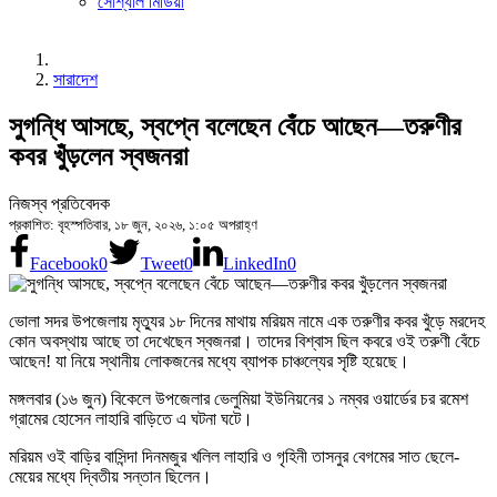
সোশ্যাল মিডিয়া
সারাদেশ
সুগন্ধি আসছে, স্বপ্নে বলেছেন বেঁচে আছেন—তরুণীর
কবর খুঁড়লেন স্বজনরা
নিজস্ব প্রতিবেদক
প্রকাশিত: বৃহস্পতিবার, ১৮ জুন, ২০২৬, ১:০৫ অপরাহ্ণ
Facebook
0
Tweet
0
LinkedIn
0
ভোলা সদর উপজেলায় মৃত্যুর ১৮ দিনের মাথায় মরিয়ম নামে এক তরুণীর কবর খুঁড়ে মরদেহ
কোন অবস্থায় আছে তা দেখেছেন স্বজনরা। তাদের বিশ্বাস ছিল কবরে ওই তরুণী বেঁচে
আছেন! যা নিয়ে স্থানীয় লোকজনের মধ্যে ব্যাপক চাঞ্চল্যের সৃষ্টি হয়েছে।
মঙ্গলবার (১৬ জুন) বিকেলে উপজেলার ভেলুমিয়া ইউনিয়নের ১ নম্বর ওয়ার্ডের চর রমেশ
গ্রামের হোসেন লাহারি বাড়িতে এ ঘটনা ঘটে।
মরিয়ম ওই বাড়ির বাসিন্দা দিনমজুর খলিল লাহারি ও গৃহিনী তাসনুর বেগমের সাত ছেলে-
মেয়ের মধ্যে দ্বিতীয় সন্তান ছিলেন।