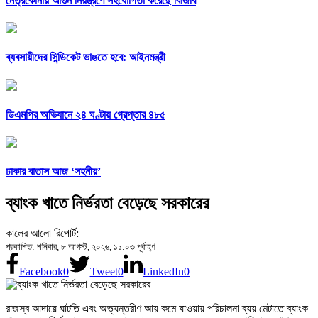
নেত্রকোনায় আগুন নিয়ন্ত্রণে সহযোগিতা করেছে বিজিবি
ব্যবসায়ীদের সিন্ডিকেট ভাঙতে হবে: আইনমন্ত্রী
ডিএমপির অভিযানে ২৪ ঘণ্টায় গ্রেপ্তার ৪৮৫
ঢাকার বাতাস আজ ‘সহনীয়’
ব্যাংক খাতে নির্ভরতা বেড়েছে সরকারের
কালের আলো রিপোর্ট:
প্রকাশিত: শনিবার, ৮ আগস্ট, ২০২৬, ১১:০৩ পূর্বাহ্ণ
Facebook
0
Tweet
0
LinkedIn
0
রাজস্ব আদায়ে ঘাটতি এবং অভ্যন্তরীণ আয় কমে যাওয়ায় পরিচালনা ব্যয় মেটাতে ব্যাংক