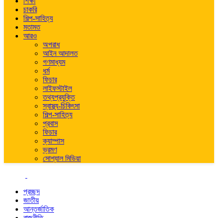
শিক্ষা
চাকরি
শিল্প-সাহিত্য
মতামত
আরও
অপরাধ
আইন আদালত
গণমাধ্যম
ধর্ম
ফিচার
লাইফস্টাইল
তথ্যপ্রযুক্তি
স্বাস্থ্য-চিকিৎসা
শিল্প-সাহিত্য
প্রবাস
ফিচার
ক্যাম্পাস
ভ্রমণ
সোশ্যাল মিডিয়া
প্রচ্ছদ
জাতীয়
আন্তর্জাতিক
রাজনীতি