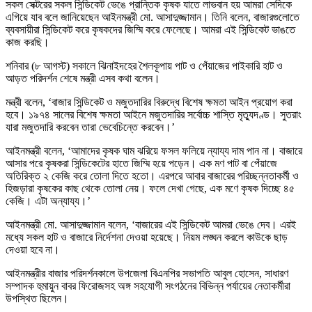
সকল সেক্টরের সকল সিন্ডিকেট ভেঙে প্রান্তিক কৃষক যাতে লাভবান হয় আমরা সেদিকে
এগিয়ে যাব বলে জানিয়েছেন আইনমন্ত্রী মো. আসাদুজ্জামান। তিনি বলেন, বাজারগুলোতে
ব্যবসায়ীরা সিন্ডিকেট করে কৃষকদের জিম্মি করে ফেলেছে। আমরা এই সিন্ডিকেট ভাঙতে
কাজ করছি।
শনিবার (৮ আগস্ট) সকালে ঝিনাইদহের শৈলকূপায় পাট ও পেঁয়াজের পাইকারি হাট ও
আড়ত পরিদর্শন শেষে মন্ত্রী এসব কথা বলেন।
মন্ত্রী বলেন, ‘বাজার সিন্ডিকেট ও মজুতদারির বিরুদ্ধে বিশেষ ক্ষমতা আইন প্রয়োগ করা
হবে। ১৯৭৪ সালের বিশেষ ক্ষমতা আইনে মজুতদারির সর্বোচ্চ শাস্তি মৃত্যুদণ্ড। সুতরাং
যারা মজুতদারি করবেন তারা ভেবেচিন্তে করবেন।’
আইনমন্ত্রী বলেন, ‘আমাদের কৃষক ঘাম ঝরিয়ে ফসল ফলিয়ে ন্যায্য দাম পান না। বাজারে
আসার পরে কৃষকরা সিন্ডিকেটের হাতে জিম্মি হয়ে পড়েন। এক মণ পাট বা পেঁয়াজে
অতিরিক্ত ২ কেজি করে তোলা দিতে হতো। এরপরে আবার বাজারের পরিচ্ছন্নতাকর্মী ও
হিজড়ারা কৃষকের কাছ থেকে তোলা নেয়। ফলে দেখা গেছে, এক মণে কৃষক দিচ্ছে ৪৫
কেজি। এটা অন্যায্য।’
আইনমন্ত্রী মো. আসাদুজ্জামান বলেন, ‘বাজারের এই সিন্ডিকেট আমরা ভেঙে দেব। এরই
মধ্যে সকল হাট ও বাজারে নির্দেশনা দেওয়া হয়েছে। নিয়ম লঙ্ঘন করলে কাউকে ছাড়
দেওয়া হবে না।
আইনমন্ত্রীর বাজার পরিদর্শনকালে উপজেলা বিএনপির সভাপতি আবুল হোসেন, সাধারণ
সম্পাদক হুমায়ুন বাবর ফিরোজসহ অঙ্গ সহযোগী সংগঠনের বিভিন্ন পর্যায়ের নেতাকর্মীরা
উপস্থিত ছিলেন।