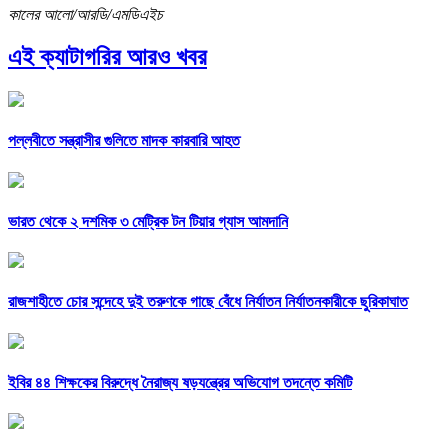
কালের আলো/আরডি/এমডিএইচ
এই ক্যাটাগরির আরও খবর
পল্লবীতে সন্ত্রাসীর গুলিতে মাদক কারবারি আহত
ভারত থেকে ২ দশমিক ৩ মেট্রিক টন টিয়ার গ্যাস আমদানি
রাজশাহীতে চোর সন্দেহে দুই তরুণকে গাছে বেঁধে নির্যাতন নির্যাতনকারীকে ছুরিকাঘাত
ইবির ৪৪ শিক্ষকের বিরুদ্ধে নৈরাজ্য ষড়যন্ত্রের অভিযোগ তদন্তে কমিটি