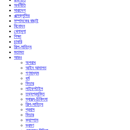
অর্থনীতি
সারাদেশ
এক্সক্লুসিভ
সম্পাদকের বাছাই
বিনোদন
খেলাধুলা
শিক্ষা
চাকরি
শিল্প-সাহিত্য
মতামত
আরও
অপরাধ
আইন আদালত
গণমাধ্যম
ধর্ম
ফিচার
লাইফস্টাইল
তথ্যপ্রযুক্তি
স্বাস্থ্য-চিকিৎসা
শিল্প-সাহিত্য
প্রবাস
ফিচার
ক্যাম্পাস
ভ্রমণ