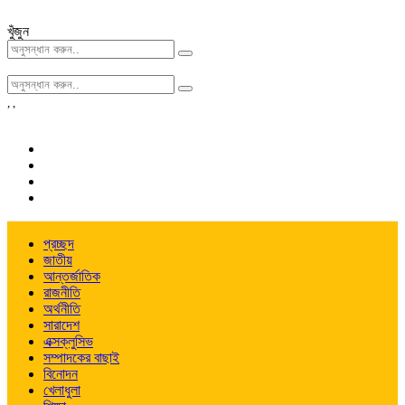
খুঁজুন
,
,
প্রচ্ছদ
জাতীয়
আন্তর্জাতিক
রাজনীতি
অর্থনীতি
সারাদেশ
এক্সক্লুসিভ
সম্পাদকের বাছাই
বিনোদন
খেলাধুলা