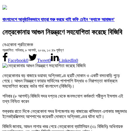
বাংলাদেশে আনুষ্ঠানিকভাবে যাত্রা শুরু করছে থাই কফি চেইন ‘ক্যাফে আমাজন’
নেত্রকোনায় আগুন নিয়ন্ত্রণে সহযোগিতা করেছে বিজিবি
নেএকোনা প্রতিবেদক
প্রকাশিত: শনিবার, ৮ আগস্ট, ২০২৬, ১০:৪৯ পূর্বাহ্ণ
Facebook
0
Tweet
0
LinkedIn
0
নেত্রকোনার বড় বাজারে ভয়াবহ অগ্নিকাণ্ডে ছয়টি দোকান ও একটি বসতবাড়ি পুড়ে
গেছে। আগুন নিয়ন্ত্রণে ফায়ার সার্ভিসের পাশাপাশি উদ্ধার ও নিরাপত্তা কার্যক্রমে
সহযোগিতা করেছে বর্ডার গার্ড বাংলাদেশ (বিজিবি)।
শনিবার (৮ আগস্ট) বিজিবি সদর দপ্তর থেকে জনসংযোগ কর্মকর্তা শরীফুল ইসলাম এই
তথ্য নিশ্চিত করেন
শুক্রবার রাতে দিকে নেত্রকোনা সদর উপজেলার বড় বাজারের খাসিমহল এলাকায় মজুমদার
ইলেকট্রনিক্সসহ আশপাশের কয়েকটি দোকানে অগ্নিকাণ্ডের ঘটনা ঘটে।
বিজিবি জানায়, আগুন লাগার খবর পেয়ে নেত্রকোনা ব্যাটালিয়ন (৩১ বিজিবি) অধিনায়ক