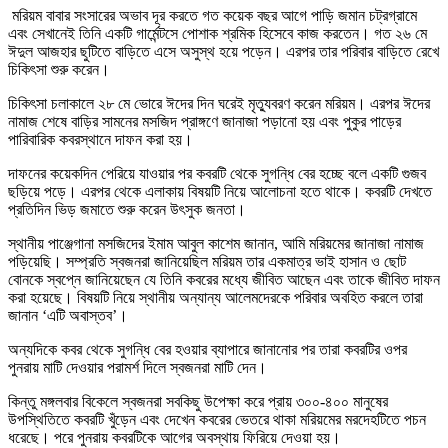
মরিয়ম বাবার সংসারের অভাব দূর করতে গত কয়েক বছর আগে পাড়ি জমান চট্রগ্রামে
এবং সেখানেই তিনি একটি গার্মেন্টসে পোশাক শ্রমিক হিসেবে কাজ করতেন। গত ২৬ মে
ঈদুল আজহার ছুটিতে বাড়িতে এসে অসুস্থ হয়ে পড়েন। এরপর তার পরিবার বাড়িতে রেখে
চিকিৎসা শুরু করেন।
চিকিৎসা চলাকালে ২৮ মে ভোরে ঈদের দিন ঘরেই মৃত্যুবরণ করেন মরিয়ম। এরপর ঈদের
নামাজ শেষে বাড়ির সামনের মসজিদ প্রাঙ্গণে জানাজা পড়ানো হয় এবং পুকুর পাড়ের
পারিবারিক কবরস্থানে দাফন করা হয়।
দাফনের কয়েকদিন পেরিয়ে যাওয়ার পর কবরটি থেকে সুগন্ধি বের হচ্ছে বলে একটি গুজব
ছড়িয়ে পড়ে। এরপর থেকে এলাকায় বিষয়টি নিয়ে আলোচনা হতে থাকে। কবরটি দেখতে
প্রতিদিন ভিড় জমাতে শুরু করেন উৎসুক জনতা।
স্থানীয় পাঞ্জেগানা মসজিদের ইমাম আবুল কাশেম জানান, আমি মরিয়মের জানাজা নামাজ
পড়িয়েছি। সম্প্রতি স্বজনরা জানিয়েছিল মরিয়ম তার একমাত্র ভাই হাসান ও ছোট
বোনকে স্বপ্নে জানিয়েছেন যে তিনি কবরের মধ্যে জীবিত আছেন এবং তাকে জীবিত দাফন
করা হয়েছে। বিষয়টি নিয়ে স্থানীয় অন্যান্য আলেমদেরকে পরিবার অবহিত করলে তারা
জানান ‘এটি অবাস্তব’।
অন্যদিকে কবর থেকে সুগন্ধি বের হওয়ার ব্যাপারে জানানোর পর তারা কবরটির ওপর
পুনরায় মাটি দেওয়ার পরামর্শ দিলে স্বজনরা মাটি দেন।
কিন্তু মঙ্গলবার বিকেলে স্বজনরা সবকিছু উপেক্ষা করে প্রায় ৩০০-৪০০ মানুষের
উপস্থিতিতে কবরটি খুঁড়েন এবং দেখেন কবরের ভেতরে থাকা মরিয়মের মরদেহটিতে পচন
ধরেছে। পরে পুনরায় কবরটিকে আগের অবস্থায় ফিরিয়ে দেওয়া হয়।