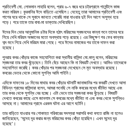
প্রতিবেশী মো. লোকমান লাহারি বলেন, প্রায় ৬-৭ বছর ধরে চট্রগ্রামে গার্মেন্টসে কাজ
করত মরিয়ম। কুরবানির ঈদে বাড়িতে এসেছিল। যেহেতু তারা আমাদের প্রতিবেশী এবং
পাশের ঘরে থাকে সে সুবাদে জানতে পেরেছি মারা যাওয়ার দুই দিন আগে অসুস্থ হয়ে
পড়ে। পরে তাকে তার বাবা-মা ডাক্তার দেখিয়েছিল।
ঈদের দিন ভোর আনুমানিক ৪টার দিকে হঠাৎ মরিয়মের স্বজনদের কান্না শুনে তাদের ঘরে
গিয়ে দেখি মরিয়ম অজ্ঞানের মতো অবস্থায় পড়ে রয়েছে। এর কিছুক্ষণ পর ফের কান্নার
শব্দ শুনে গিয়ে দেখি মরিয়ম মারা গেছে। পরে ঈদের নামাজের পর তাকে দাফন করা
হয়েছে।
পুনরায় কবর খোঁড়ার কাজে সহযোগিতা করা স্থানীয় বাসিন্দা মো.কালু বলেন, মরিয়মের
স্বজনরা তার কবর খুঁড়েছেন। তিনি বেঁচে আছেন কি না বিষয়টি দেখতে। আমিও তাদেরকে
সহযোগিতা করেছি। কবর খোঁড়ার পর স্বজনরা দেখেছেন সে মৃত অবস্থায় রয়েছে।
কবরের ভেতর থেকে কোনো সুগন্ধি আমি পাইনি।
এদিকে দাফনের ১৮ দিনের মাথায় কবর খোঁড়ার ঘটনাটি জানাজানির পর কবরটি দেখতে আসা
বিভিন্ন গ্রামের বাসিন্দারা বলেন, আমরা শুনেছি সে নাকি কবরের মধ্যে জীবিত আছে এবং
তার কবর থেকে সুগন্ধি বের হচ্ছে। এটা ভেবে তার স্বজনরা কবর খুঁড়েছে। বিষয়টি
দেখতে কবরের কাছে এসে জানলাম সে কবরের মধ্যে জীবিত না এবং কবর থেকে সুগন্ধিও
আসছে না। আমাদের গ্রামে এরকম ঘটনা এর আগে ঘটেনি।
তার বাড়িতে যাওয়ার পর শোকাহত পরিবারের সদস্যরা সরাসরি কথা বলতে রাজি না হলেও
জানিয়েছেন, ‘সন্দেহ দূর করার জন্য মরিয়মের কবর খোঁড়া হয়েছিল। এখন সন্দেহ দূর
হয়েছে’।