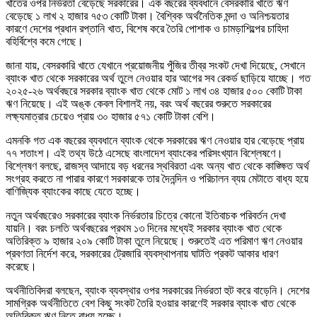
খাতের ওপর নির্ভরতা বেড়েছে সরকারের। এক বছরের ব্যবধানে বেসরকারি খাতে ঋণ
বেড়েছে ১ লাখ ২ হাজার ৭৫৩ কোটি টাকা। বৈশ্বিক অর্থনৈতিক মন্দা ও অনিশ্চয়তার
কারণে দেশের প্রধান রপ্তানি খাত, বিশেষ করে তৈরি পোশাক ও চামড়াশিল্পের চাহিদা
বহির্বিশ্বে কমে গেছে।
জানা যায়, বেসরকারি খাতে যেখানে প্রয়োজনীয় পুঁজির তীব্র সংকট দেখা দিয়েছে, সেখানে
ব্যাংক খাত থেকে সরকারের অর্থ তুলে নেওয়ার হার আগের সব রেকর্ড ছাড়িয়ে যাচ্ছে। গত
২০২৫-২৬ অর্থবছরে সরকার ব্যাংক খাত থেকে মোট ১ লাখ ৩৪ হাজার ৫০০ কোটি টাকা
ঋণ নিয়েছে। এই অঙ্ক কেবল বিশালই নয়, বরং অর্থ বছরের শুরুতে সরকারের
লক্ষ্যমাত্রার চেয়েও প্রায় ৩০ হাজার ৫৭১ কোটি টাকা বেশি।
এমনকি গত এক বছরের ব্যবধানে ব্যাংক থেকে সরকারের ঋণ নেওয়ার হার বেড়েছে প্রায়
৭৭ শতাংশ। এই তথ্য উঠে এসেছে বাংলাদেশ ব্যাংকের পরিসংখ্যান বিশ্লেষণে।
বিশ্লেষণ বলছে, রাজস্ব আদায়ে বড় ধরনের স্থবিরতা এবং অন্য খাত থেকে কাঙ্ক্ষিত অর্থ
সংগ্রহ করতে না পারার কারণে সরকারকে তার দৈনন্দিন ও পরিচালন ব্যয় মেটাতে বাধ্য হয়ে
বাণিজ্যিক ব্যাংকের কাছে যেতে হচ্ছে।
নতুন অর্থবছরেও সরকারের ব্যাংক নির্ভরতার চিত্রে কোনো ইতিবাচক পরিবর্তন দেখা
যায়নি। বরং চলতি অর্থবছরের প্রথম ১৩ দিনের মধ্যেই সরকার ব্যাংক খাত থেকে
অতিরিক্ত ৯ হাজার ২০৯ কোটি টাকা তুলে নিয়েছে। শুরুতেই এত পরিমাণ ঋণ নেওয়ার
প্রবণতা নির্দেশ করে, সরকারের ট্রেজারি ব্যবস্থাপনায় ঘাটতি প্রকট আকার ধারণ
করেছে।
অর্থনীতিবিদরা বলছেন, ব্যাংক ব্যবস্থার ওপর সরকারের নির্ভরতা হুট করে বাড়েনি। দেশের
সামগ্রিক অর্থনীতিতে বেশ কিছু সংকট তৈরি হওয়ার কারণেই সরকার ব্যাংক খাত থেকে
অতিরিক্ত ঋণ নিতে বাধ্য হচ্ছে।