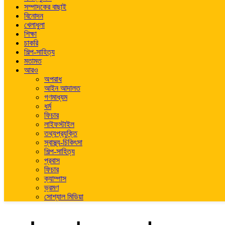
সম্পাদকের বাছাই
বিনোদন
খেলাধুলা
শিক্ষা
চাকরি
শিল্প-সাহিত্য
মতামত
আরও
অপরাধ
আইন আদালত
গণমাধ্যম
ধর্ম
ফিচার
লাইফস্টাইল
তথ্যপ্রযুক্তি
স্বাস্থ্য-চিকিৎসা
শিল্প-সাহিত্য
প্রবাস
ফিচার
ক্যাম্পাস
ভ্রমণ
সোশ্যাল মিডিয়া