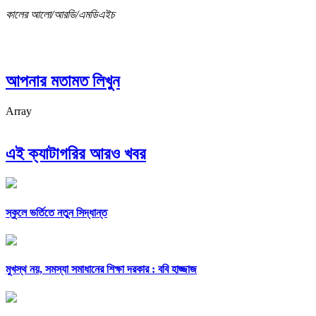
কালের আলো/আরডি/এমডিএইচ
আপনার মতামত লিখুন
Array
এই ক্যাটাগরির আরও খবর
স্কুলে ভর্তিতে নতুন সিদ্ধান্ত
মুখস্থ নয়, সমস্যা সমাধানের শিক্ষা দরকার : ববি হাজ্জাজ