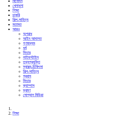
বিনোদন
খেলাধুলা
শিক্ষা
চাকরি
শিল্প-সাহিত্য
মতামত
আরও
অপরাধ
আইন আদালত
গণমাধ্যম
ধর্ম
ফিচার
লাইফস্টাইল
তথ্যপ্রযুক্তি
স্বাস্থ্য-চিকিৎসা
শিল্প-সাহিত্য
প্রবাস
ফিচার
ক্যাম্পাস
ভ্রমণ
সোশ্যাল মিডিয়া
শিক্ষা