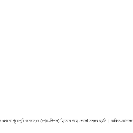
শাসনকে এখনো পুরোপুরি জনবান্ধব (প্রো-পিপল) হিসেবে গড়ে তোলা সম্ভব হয়নি। অফিস-আদালতে