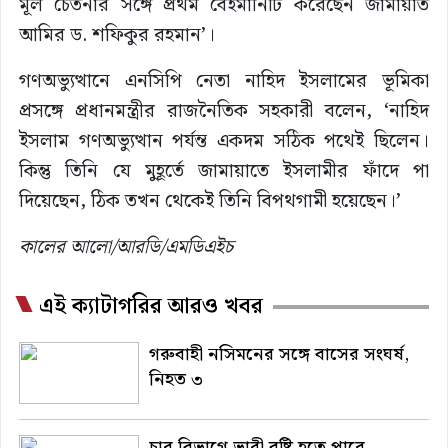
মূল চেতনার সঙ্গে প্রথম বেইমানিটি করেছেন জামায়াত
আমির ড. শফিকুর রহমান’।
​গণঅভ্যুত্থানে এনসিপি নেতা নাহিদ ইসলামের ভূমিকা
প্রসঙ্গে প্রধানমন্ত্রীর রাজনৈতিক সহকারী বলেন, ‘নাহিদ
ইসলাম গণঅভ্যুত্থান পর্যন্ত একদম সঠিক পথেই ছিলেন।
কিন্তু তিনি যে মুহূর্তে জামায়াতে ইসলামীর ফাঁদে পা
দিয়েছেন, ঠিক তখন থেকেই তিনি বিপথগামী হয়েছেন।’
কালের আলো/আরডি/এমডিএইচ
এই ক্যাটাগরির আরও খবর
গরুবাহী নসিমনের সঙ্গে বাসের সংঘর্ষ,
নিহত ৩
চার বিভাগে ভারী বৃষ্টি হতে পারে