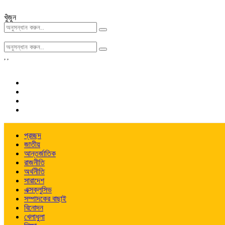
খুঁজুন
,
,
প্রচ্ছদ
জাতীয়
আন্তর্জাতিক
রাজনীতি
অর্থনীতি
সারাদেশ
এক্সক্লুসিভ
সম্পাদকের বাছাই
বিনোদন
খেলাধুলা