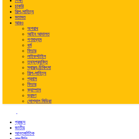
শিক্ষা
চাকরি
শিল্প-সাহিত্য
মতামত
আরও
অপরাধ
আইন আদালত
গণমাধ্যম
ধর্ম
ফিচার
লাইফস্টাইল
তথ্যপ্রযুক্তি
স্বাস্থ্য-চিকিৎসা
শিল্প-সাহিত্য
প্রবাস
ফিচার
ক্যাম্পাস
ভ্রমণ
সোশ্যাল মিডিয়া
প্রচ্ছদ
জাতীয়
আন্তর্জাতিক
রাজনীতি