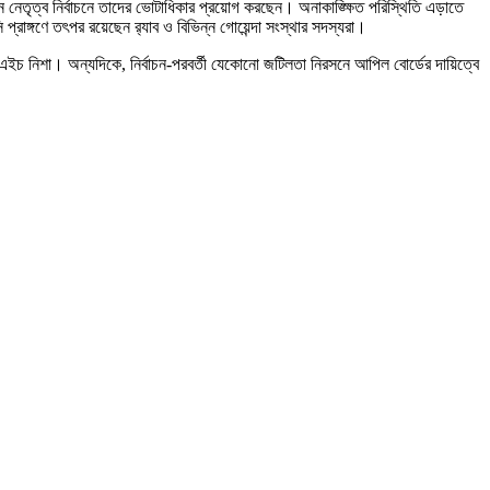
ন নেতৃত্ব নির্বাচনে তাদের ভোটাধিকার প্রয়োগ করছেন। অনাকাঙ্ক্ষিত পরিস্থিতি এড়াতে
্রাঙ্গণে তৎপর রয়েছেন র‍্যাব ও বিভিন্ন গোয়েন্দা সংস্থার সদস্যরা।
 এইচ নিশা। অন্যদিকে, নির্বাচন-পরবর্তী যেকোনো জটিলতা নিরসনে আপিল বোর্ডের দায়িত্বে