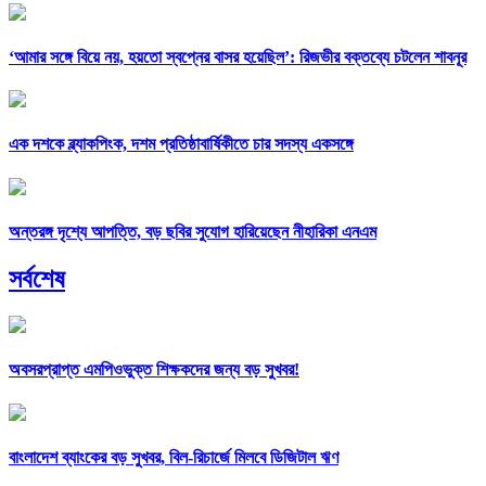
‘আমার সঙ্গে বিয়ে নয়, হয়তো স্বপ্নের বাসর হয়েছিল’: রিজভীর বক্তব্যে চটলেন শাবনূর
এক দশকে ব্ল্যাকপিংক, দশম প্রতিষ্ঠাবার্ষিকীতে চার সদস্য একসঙ্গে
অন্তরঙ্গ দৃশ্যে আপত্তি, বড় ছবির সুযোগ হারিয়েছেন নীহারিকা এনএম
সর্বশেষ
অবসরপ্রাপ্ত এমপিওভুক্ত শিক্ষকদের জন্য বড় সুখবর!
বাংলাদেশ ব্যাংকের বড় সুখবর, বিল-রিচার্জে মিলবে ডিজিটাল ঋণ