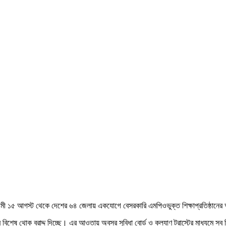
মী ১৫ আগস্ট থেকে দেশের ৬৪ জেলায় একযোগে বেসরকারি এমপিওভুক্ত শিক্ষাপ্রতিষ্ঠানের অবসর
কার বিশেষ থোক বরাদ্দ দিচ্ছে। এর আওতায় অবসর সুবিধা বোর্ড ও কল্যাণ ট্রাস্টের মাধ্যমে সব 