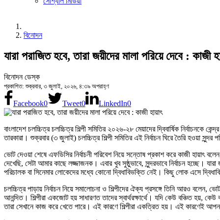
সোশ্যাল মিডিয়া
বিনোদন
যারা পরাজিত হবে, তারা জয়ীদের মালা পরিয়ে দেবে : কাজী হা
বিনোদন ডেস্ক
প্রকাশিত: শুক্রবার, ৩ জুলাই, ২০২৬, ৪:৩৯ অপরাহ্ণ
Facebook
0
Tweet
0
LinkedIn
0
বাংলাদেশ চলচ্চিত্র চলচ্চিত্র শিল্পী সমিতির ২০২৬-২৮ মেয়াদের দ্বিবার্ষিক নির্বাচনকে ক
তারকারা। শুক্রবার (৩ জুলাই) চলচ্চিত্র শিল্পী সমিতির এই নির্বাচন ঘিরে তৈরি হওয়া সুন্দ
ভোট দেওয়া শেষে এফডিসির নির্বাচনী পরিবেশ নিয়ে সন্তোষ প্রকাশ করে কাজী হায়াৎ বলেন,
দেখেছি, সেটা আমার কাছে লজ্জাজনক। এবার খুব সুষ্ঠুভাবে, সুন্দরভাবে নির্বাচন হচ্ছে। য
পরিচালক বা সিনেমার লোকেদের মধ্যে কোনো দ্বিধাবিভক্তি নেই। কিছু লোক এসে দ্বিধাবি
চলচ্চিত্র পাড়ায় নির্বাচন নিয়ে সমালোচনা ও শিল্পীদের ঐক্য প্রসঙ্গে তিনি আরও বলেন
আনন্দিত। শিল্পীরা একজোট হয় সাধারণত তাদের স্বার্থরক্ষার্থে। যদি কেউ বঞ্চিত হয়, কে
তারা সেখানে কাজ করে খেতে পারে। এই কারণে শিল্পীরা একত্রিত হয়। এই কারণেই আপনা