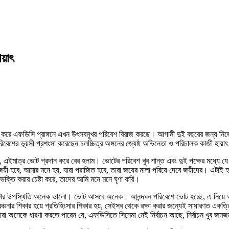
য়াৎ
েন্দ্র করে এফডিসি প্রাঙ্গনে এখন উৎসবমুখর পরিবেশ বিরাজ করছে। আগামী দুই বছরের জন্য নিজে
র পরিবেশের ভূয়সী প্রশংসা করেছেন চলচ্চিত্র অঙ্গনের জ্যেষ্ঠ অভিনেতা ও পরিচালক কাজী হায়া
 এইমাত্র ভোট প্রদান করে বের হলাম। ভোটের পরিবেশ খুব শান্ত এবং দুই পক্ষের মধ্যে যে
ারা জয়ী হবে, আমার মনে হয়, যারা পরাজিত হবে, তারা জয়ের মালা পরিয়ে দেবে জয়ীদের। এট
ভক্তি করার চেষ্টা করে, তাদের আমি মনে মনে ঘৃণা করি।
, ভোটার উপস্থিতি অনেক ভালো। ভোট আসবে অনেক। আনন্দঘন পরিবেশে ভোট হচ্ছে, এ নিয়ে আম
উ বঞ্চনার শিকার হয়ে প্রতিহিংসার শিকার হয়, সেইসব থেকে রক্ষা করার জন্যেই সাধারণত একত
রা অনেকে ধারণা করতে পারেন যে, এফডিসিতে সিনেমা নেই নির্বাচন আছে, নির্বাচন খুব জম