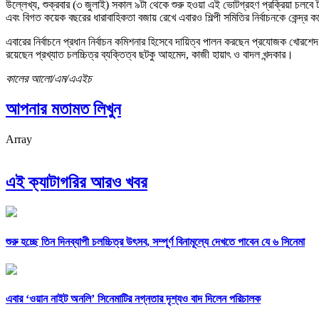
উল্লেখ্য, শুক্রবার (৩ জুলাই) সকাল ৯টা থেকে শুরু হওয়া এই ভোটগ্রহণ প্রক্রিয়া চলবে 
এবং বিগত কয়েক বছরের ধারাবাহিকতা বজায় রেখে এবারও শিল্পী সমিতির নির্বাচনকে কেন্দ্র 
এবারের নির্বাচনে প্রধান নির্বাচন কমিশনার হিসেবে দায়িত্ব পালন করছেন প্রযোজক খোরশ
রয়েছেন প্রখ্যাত চলচ্চিত্র ব্যক্তিত্ব ছটকু আহমেদ, কাজী হায়াৎ ও বাদল খন্দকার।
কালের আলো/এম/এএইচ
আপনার মতামত লিখুন
Array
এই ক্যাটাগরির আরও খবর
শুরু হচ্ছে তিন দিনব্যাপী চলচ্চিত্র উৎসব, সম্পূর্ণ বিনামূল্যে দেখতে পাবেন যে ৬ সিনেমা
এবার ‘ওয়ান নাইট অনলি’ সিনেমাটির নগ্নতার দৃশ্যও বাদ দিলেন পরিচালক