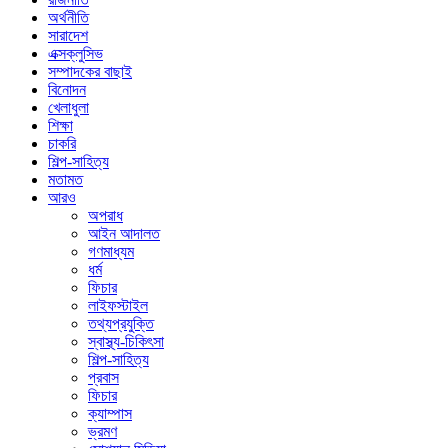
অর্থনীতি
সারাদেশ
এক্সক্লুসিভ
সম্পাদকের বাছাই
বিনোদন
খেলাধুলা
শিক্ষা
চাকরি
শিল্প-সাহিত্য
মতামত
আরও
অপরাধ
আইন আদালত
গণমাধ্যম
ধর্ম
ফিচার
লাইফস্টাইল
তথ্যপ্রযুক্তি
স্বাস্থ্য-চিকিৎসা
শিল্প-সাহিত্য
প্রবাস
ফিচার
ক্যাম্পাস
ভ্রমণ