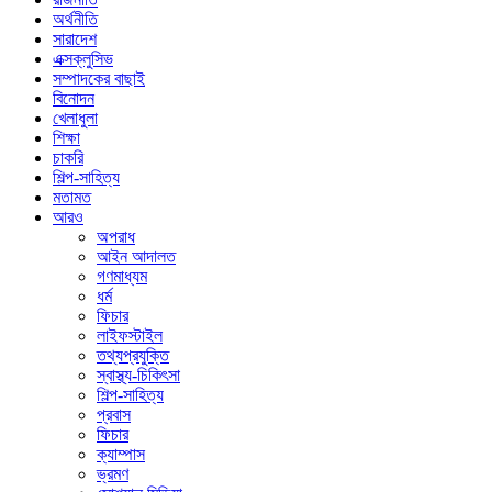
অর্থনীতি
সারাদেশ
এক্সক্লুসিভ
সম্পাদকের বাছাই
বিনোদন
খেলাধুলা
শিক্ষা
চাকরি
শিল্প-সাহিত্য
মতামত
আরও
অপরাধ
আইন আদালত
গণমাধ্যম
ধর্ম
ফিচার
লাইফস্টাইল
তথ্যপ্রযুক্তি
স্বাস্থ্য-চিকিৎসা
শিল্প-সাহিত্য
প্রবাস
ফিচার
ক্যাম্পাস
ভ্রমণ