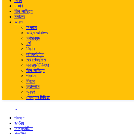
শিক্ষা
চাকরি
শিল্প-সাহিত্য
মতামত
আরও
অপরাধ
আইন আদালত
গণমাধ্যম
ধর্ম
ফিচার
লাইফস্টাইল
তথ্যপ্রযুক্তি
স্বাস্থ্য-চিকিৎসা
শিল্প-সাহিত্য
প্রবাস
ফিচার
ক্যাম্পাস
ভ্রমণ
সোশ্যাল মিডিয়া
প্রচ্ছদ
জাতীয়
আন্তর্জাতিক
রাজনীতি