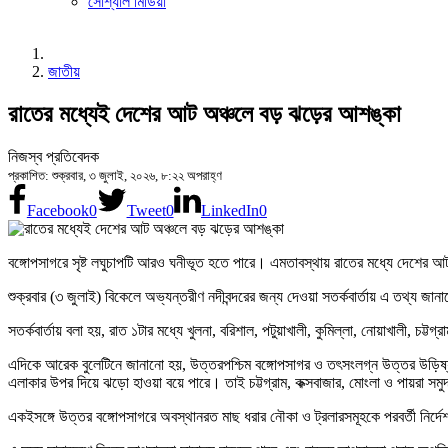
সোশ্যাল মিডিয়া
জাতীয়
রাতের মধ্যেই দেশের আট অঞ্চলে বড় ঝড়ের আশঙ্কা
নিজস্ব প্রতিবেদক
প্রকাশিত: শুক্রবার, ৩ জুলাই, ২০২৬, ৮:২২ অপরাহ্ণ
Facebook
0
Tweet
0
LinkedIn
0
বঙ্গোপসাগরে সৃষ্ট লঘুচাপটি আরও ঘনীভূত হতে পারে। এমতাবস্থায় রাতের মধ্যে দেশের 
শুক্রবার (৩ জুলাই) বিকেলে অভ্যন্তরীণ নদীবন্দরের জন্য দেওয়া সতর্কবার্তায় এ তথ্য জা
সতর্কবার্তায় বলা হয়, রাত ১টার মধ্যে খুলনা, বরিশাল, পটুয়াখালী, কুমিল্লা, নোয়াখালী, চট
এদিকে আরেক বুলেটিনে জানানো হয়, উত্তরপশ্চিম বঙ্গোপসাগর ও তৎসংলগ্ন উত্তর উড়িষ্যা
এলাকার উপর দিয়ে ঝড়ো হাওয়া বয়ে পারে। তাই চট্টগ্রাম, কক্সবাজার, মোংলা ও পায়রা সমু
একইসঙ্গে উত্তর বঙ্গোপসাগরে অবস্থানরত মাছ ধরার নৌকা ও ট্রলারসমূহকে পরবর্তী নির্দ