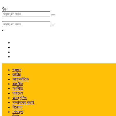
খুঁজুন
,
,
প্রচ্ছদ
জাতীয়
আন্তর্জাতিক
রাজনীতি
অর্থনীতি
সারাদেশ
এক্সক্লুসিভ
সম্পাদকের বাছাই
বিনোদন
খেলাধুলা