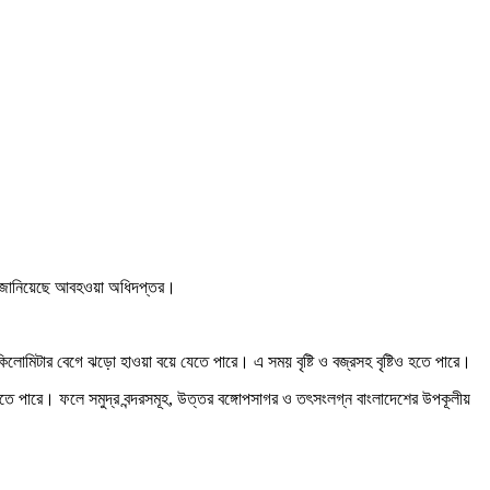
বলে জানিয়েছে আবহওয়া অধিদপ্তর।
-৬০ কিলোমিটার বেগে ঝড়ো হাওয়া বয়ে যেতে পারে। এ সময় বৃষ্টি ও বজ্রসহ বৃষ্টিও হতে পারে।
তে পারে। ফলে সমুদ্র বন্দরসমূহ, উত্তর বঙ্গোপসাগর ও তৎসংলগ্ন বাংলাদেশের উপকূলীয়