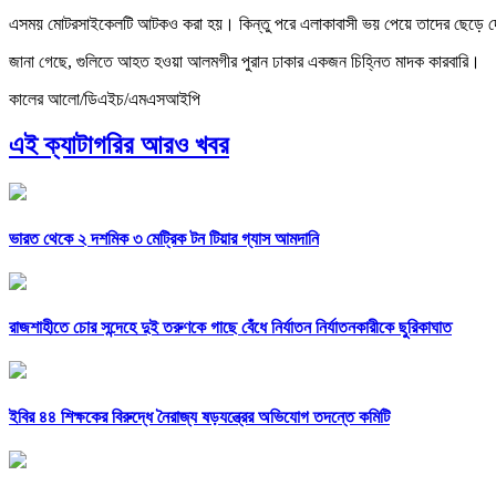
এসময় মোটরসাইকেলটি আটকও করা হয়। কিন্তু পরে এলাকাবাসী ভয় পেয়ে তাদের ছেড়ে দ
জানা গেছে, গুলিতে আহত হওয়া আলমগীর ‍পুরান ঢাকার একজন চিহ্নিত মাদক কারবারি।
কালের আলো/ডিএইচ/এমএসআইপি
এই ক্যাটাগরির আরও খবর
ভারত থেকে ২ দশমিক ৩ মেট্রিক টন টিয়ার গ্যাস আমদানি
রাজশাহীতে চোর সন্দেহে দুই তরুণকে গাছে বেঁধে নির্যাতন নির্যাতনকারীকে ছুরিকাঘাত
ইবির ৪৪ শিক্ষকের বিরুদ্ধে নৈরাজ্য ষড়যন্ত্রের অভিযোগ তদন্তে কমিটি