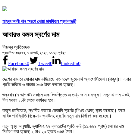
মাহবুব আলী খান স্মরণে দোয়া মাহফিলে প্রধানমন্ত্রী
আবারও কমল স্বর্ণের দাম
নিজস্ব প্রতিবেদক
প্রকাশিত: শুক্রবার, ৭ আগস্ট, ২০২৬, ১১:২৪ পূর্বাহ্ণ
Facebook
0
Tweet
0
LinkedIn
0
দেশের বাজারে সোনার দাম কমিয়েছে বাংলাদেশ জুয়েলার্স অ্যাসোসিয়েশন (বাজুস)। এবার
প্রতি ভরিতে ৩ হাজার ২৬৬ টাকা কমানো হয়েছে।
শুক্রবার (৭ আগস্ট) সকালে এক বিজ্ঞপ্তিতে এ তথ্য জানায় বাজুস। নতুন এ দাম একই
দিন সকাল ১০টা থেকে কার্যকর হবে।
বাজুস জানিয়েছে, স্থানীয় বাজারে তেজাবি স্বর্ণের (পিওর গোল্ড) মূল্য কমেছে। ফলে
সার্বিক পরিস্থিতি বিবেচনায় ভ্যাটসহ স্বর্ণের নতুন দাম নির্ধারণ করা হয়েছে।
নতুন মূল্য অনুযায়ী, ভ্যাটসহ ২২ ক্যারেটের প্রতি ভরি (১১.৬৬৪ গ্রাম) সোনার দাম
নির্ধারণ করা হয়েছে ২ লাখ ২৯ হাজার ৬৬৪ টাকা।