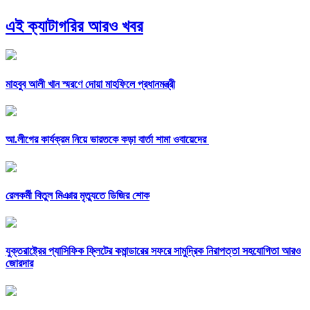
এই ক্যাটাগরির আরও খবর
মাহবুব আলী খান স্মরণে দোয়া মাহফিলে প্রধানমন্ত্রী
আ.লীগের কার্যক্রম নিয়ে ভারতকে কড়া বার্তা শামা ওবায়েদের
রেলকর্মী বিতুল মিঞার মৃত্যুতে ডিজির শোক
যুক্তরাষ্ট্রের প্যাসিফিক ফ্লিটের কমান্ডারের সফরে সামুদ্রিক নিরাপত্তা সহযোগিতা আরও
জোরদার