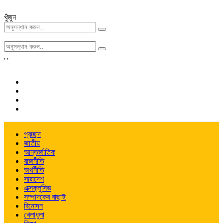
খুঁজুন
,
,
প্রচ্ছদ
জাতীয়
আন্তর্জাতিক
রাজনীতি
অর্থনীতি
সারাদেশ
এক্সক্লুসিভ
সম্পাদকের বাছাই
বিনোদন
খেলাধুলা