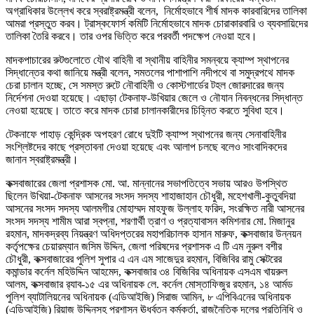
অগ্রাধিকার উল্লেখ করে স্বরাষ্ট্রমন্ত্রী বলেন, নির্মোহভাবে শীর্ষ মাদক কারবারিদের তালিকা
আমরা প্রস্তুত করব। ট্রাস্কফোর্স কমিটি নির্মোহভাবে মাদক চোরাকারবারি ও ব্যবসায়িদের
তালিকা তৈরি করবে। তার ওপর ভিত্তি করে পরবর্তী পদক্ষেপ নেওয়া হবে।
মাদকপাচারের রুটগুলোতে যৌথ বাহিনী বা স্থানীয় বাহিনীর সমন্বয়ে ক্যাম্প স্থাপনের
সিদ্ধান্তের কথা জানিয়ে মন্ত্রী বলেন, সমতলের পাশাপাশি নদীপথে বা সমুদ্রপথে মাদক
চেরা চালান হচ্ছে, সে সমস্ত রুটে নৌবাহিনী ও কোস্টগার্ডের টহল জোরদারের জন্য
নির্দেশনা দেওয়া হয়েছে। এছাড়া টেকনাফ-উখিয়ার জেলে ও নৌযান নিবন্ধনের সিদ্ধান্ত
নেওয়া হয়েছে। তাতে করে মাদক চোরা চালানকারীদের চিহ্নিত করতে সুবিধা হবে।
টেকনাফে পাহাড় কেন্দ্রিক অপহরণ রোধে দুইটি ক্যাম্প স্থাপনের জন্য সেনাবাহিনীর
সংশ্লিষ্টদের কাছে প্রস্তাবনা দেওয়া হয়েছে এবং আলাপ চলছে বলেও সাংবাদিকদের
জানান স্বরাষ্ট্রমন্ত্রী।
কক্সবাজারের জেলা প্রশাসক মো. আ. মান্নানের সভাপতিত্বে সভায় আরও উপস্থিত
ছিলেন উখিয়া-টেকনাফ আসনের সংসদ সদস্য শাহাজাহান চৌধুরী, মহেশখালী-কুতুবদিয়া
আসনের সংসদ সদস্য আলমগীর মোহাম্মদ মাহফুজ উল্লাহ ফরিদ, সংরক্ষিত নারী আসনের
সংসদ সদস্য শামীম আরা স্বপ্না, শরণার্থী ত্রাণ ও প্রত্যাবাসন কমিশনার মো. মিজানুর
রহমান, মাদকদ্রব্য নিয়ন্ত্রণ অধিদপ্তরের মহাপরিচালক হাসান মারুফ, কক্সবাজার উন্নয়ন
কর্তৃপক্ষের চেয়ারম্যান জসিম উদ্দিন, জেলা পরিষদের প্রশাসক এ টি এম নুরুল বশীর
চৌধুরী, কক্সবাজারের পুলিশ সুপার এ এন এম সাজেদুর রহমান, বিজিবির রামু সেক্টরের
কমান্ডার কর্নেল মহিউদ্দিন আহমেদ, কক্সবাজার ৩৪ বিজিবির অধিনায়ক এসএম খায়রুল
আলম, কক্সবাজার র‌্যাব-১৫ এর অধিনায়ক লে. কর্নেল মোস্তাফিজুর রহমান, ১৪ আর্মড
পুলিশ ব্যাটালিয়নের অধিনায়ক (এডিআইজি) সিরাজ আমিন, ৮ এপিবিএনের অধিনায়ক
(এডিআইজি) রিয়াজ উদ্দিনসহ প্রশাসন ঊর্ধ্বতন কর্মকর্তা, রাজনৈতিক দলের প্রতিনিধি ও