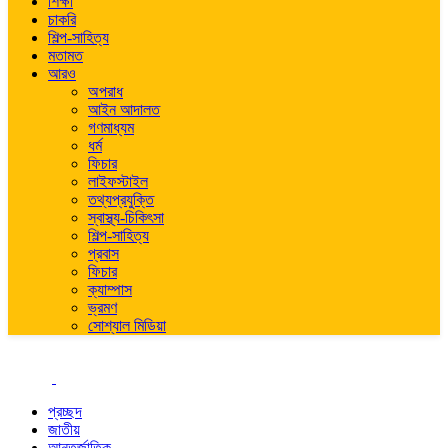
শিক্ষা
চাকরি
শিল্প-সাহিত্য
মতামত
আরও
অপরাধ
আইন আদালত
গণমাধ্যম
ধর্ম
ফিচার
লাইফস্টাইল
তথ্যপ্রযুক্তি
স্বাস্থ্য-চিকিৎসা
শিল্প-সাহিত্য
প্রবাস
ফিচার
ক্যাম্পাস
ভ্রমণ
সোশ্যাল মিডিয়া
প্রচ্ছদ
জাতীয়
আন্তর্জাতিক