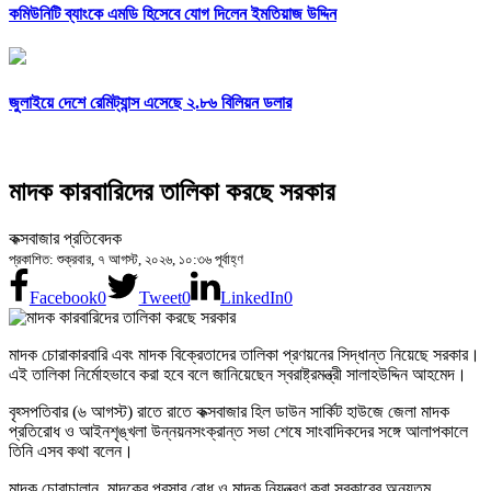
কমিউনিটি ব্যাংকে এমডি হিসেবে যোগ দিলেন ইমতিয়াজ উদ্দিন
জুলাইয়ে দেশে রেমিট্যান্স এসেছে ২.৮৬ বিলিয়ন ডলার
মাদক কারবারিদের তালিকা করছে সরকার
কক্সবাজার প্রতিবেদক
প্রকাশিত: শুক্রবার, ৭ আগস্ট, ২০২৬, ১০:৩৬ পূর্বাহ্ণ
Facebook
0
Tweet
0
LinkedIn
0
মাদক চোরাকারবারি এবং মাদক বিক্রেতাদের তালিকা প্রণয়নের সিদ্ধান্ত নিয়েছে সরকার।
এই তালিকা নির্মোহভাবে করা হবে বলে জানিয়েছেন স্বরাষ্ট্রমন্ত্রী সালাহউদ্দিন আহমেদ।
বৃহ্সপতিবার (৬ আগস্ট) রাতে রাতে কক্সবাজার হিল ডাউন সার্কিট হাউজে জেলা মাদক
প্রতিরোধ ও আইনশৃঙ্খলা উন্নয়নসংক্রান্ত সভা শেষে সাংবাদিকদের সঙ্গে আলাপকালে
তিনি এসব কথা বলেন।
মাদক চোরাচালান, মাদকের প্রসার রোধ ও মাদক নিয়ন্ত্রণ করা সরকারের অন্যতম