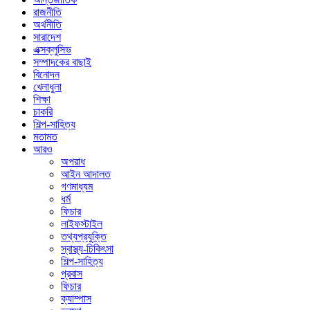
রাজনীতি
অর্থনীতি
সারাদেশ
এক্সক্লুসিভ
সম্পাদকের বাছাই
বিনোদন
খেলাধুলা
শিক্ষা
চাকরি
শিল্প-সাহিত্য
মতামত
আরও
অপরাধ
আইন আদালত
গণমাধ্যম
ধর্ম
ফিচার
লাইফস্টাইল
তথ্যপ্রযুক্তি
স্বাস্থ্য-চিকিৎসা
শিল্প-সাহিত্য
প্রবাস
ফিচার
ক্যাম্পাস