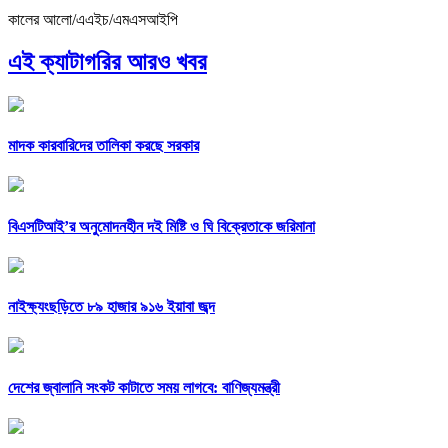
কালের আলো/এএইচ/এমএসআইপি
এই ক্যাটাগরির আরও খবর
মাদক কারবারিদের তালিকা করছে সরকার
বিএসটিআই’র অনুমোদনহীন দই মিষ্টি ও ঘি বিক্রেতাকে জরিমানা
নাইক্ষ্যংছড়িতে ৮৯ হাজার ৯১৬ ইয়াবা জব্দ
দেশের জ্বালানি সংকট কাটাতে সময় লাগবে: বাণিজ্যমন্ত্রী