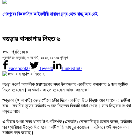
শেরপুরের কিংবদন্তি আইনজীবী নারায়ণ চন্দ্র হোড় বাচ্চু আর নেই
বগুড়ায় বাসচাপায় নিহত ৬
বগুড়া প্রতিবেদক
প্রকাশিত: শুক্রবার, ৭ আগস্ট, ২০২৬, ১০:২৩ পূর্বাহ্ণ
Facebook
0
Tweet
0
LinkedIn
0
বগুড়া-নওগাঁ আঞ্চলিক মহাসড়কের সদর উপজেলার এরুলিয়ায় বাসচাপায় ৬ জন শ্রমিক
নিহত হয়েছেন। এ ঘটনায় আহত হয়েছেন আরও অনেকে।
শুক্রবার (৭ আগস্ট) ভোর পৌনে ৬টার দিকে এরুলিয়া উচ্চ বিদ্যালয়ের সামনে এ দুর্ঘটনা
ঘটে। স্থানীয় সূত্রে দুর্ঘটনায় ৬ জন নিহতের বিষয়টি জানা গেছে। তবে নিহতের সংখ্যা
বাড়তে পারে।
এ বিষয়ে বগুড়া সদর থানার উপ-পরিদর্শক (এসআই) মোস্তাফিজুর রহমান বলেন, দুর্ঘটনার
পর স্থানীয়রা উত্তেজিত হয়ে একটি গাড়ি ভাঙচুর করেছেন। বর্তমানে ওই সড়কে যান
চলাচল বন্ধ রয়েছে।