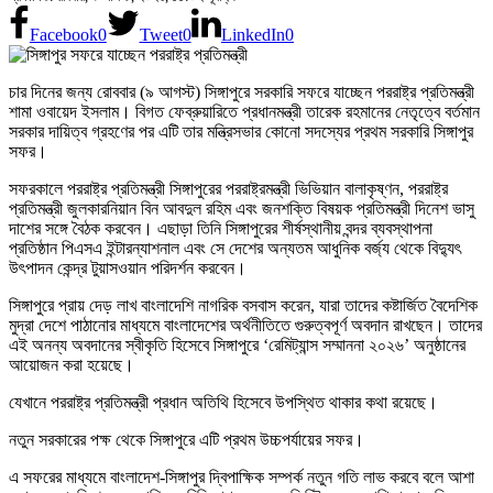
Facebook
0
Tweet
0
LinkedIn
0
চার দিনের জন্য রোববার (৯ আগস্ট) সিঙ্গাপুরে সরকারি সফরে যাচ্ছেন পররাষ্ট্র প্রতিমন্ত্রী
শামা ওবায়েদ ইসলাম। বিগত ফেব্রুয়ারিতে প্রধানমন্ত্রী তারেক রহমানের নেতৃত্বে বর্তমান
সরকার দায়িত্ব গ্রহণের পর এটি তার মন্ত্রিসভার কোনো সদস্যের প্রথম সরকারি সিঙ্গাপুর
সফর।
সফরকালে পররাষ্ট্র প্রতিমন্ত্রী সিঙ্গাপুরের পররাষ্ট্রমন্ত্রী ভিভিয়ান বালাকৃষ্ণন, পররাষ্ট্র
প্রতিমন্ত্রী জুলকারনিয়ান বিন আবদুল রহিম এবং জনশক্তি বিষয়ক প্রতিমন্ত্রী দিনেশ ভাসু
দাশের সঙ্গে বৈঠক করবেন। এছাড়া তিনি সিঙ্গাপুরের শীর্ষস্থানীয় বন্দর ব্যবস্থাপনা
প্রতিষ্ঠান পিএসএ ইন্টারন্যাশনাল এবং সে দেশের অন্যতম আধুনিক বর্জ্য থেকে বিদ্যুৎ
উৎপাদন কেন্দ্র টুয়াসওয়ান পরিদর্শন করবেন।
সিঙ্গাপুরে প্রায় দেড় লাখ বাংলাদেশি নাগরিক বসবাস করেন, যারা তাদের কষ্টার্জিত বৈদেশিক
মুদ্রা দেশে পাঠানোর মাধ্যমে বাংলাদেশের অর্থনীতিতে গুরুত্বপূর্ণ অবদান রাখছেন। তাদের
এই অনন্য অবদানের স্বীকৃতি হিসেবে সিঙ্গাপুরে ‘রেমিট্যান্স সম্মাননা ২০২৬’ অনুষ্ঠানের
আয়োজন করা হয়েছে।
যেখানে পররাষ্ট্র প্রতিমন্ত্রী প্রধান অতিথি হিসেবে উপস্থিত থাকার কথা রয়েছে।
নতুন সরকারের পক্ষ থেকে সিঙ্গাপুরে এটি প্রথম উচ্চপর্যায়ের সফর।
এ সফরের মাধ্যমে বাংলাদেশ-সিঙ্গাপুর দ্বিপাক্ষিক সম্পর্ক নতুন গতি লাভ করবে বলে আশা