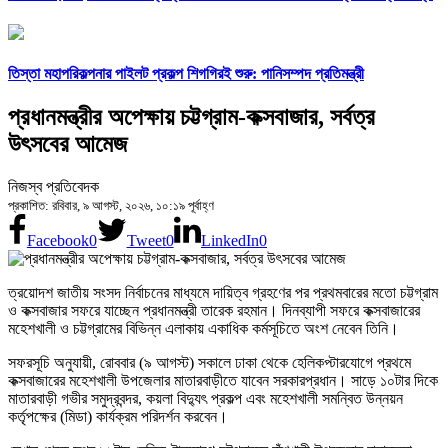
তিস্তা মহাপরিকল্পনার পাইলট প্রকল্প শিগগিরই শুরু: পানিসম্পদ প্রতিমন্ত্রী
প্রধানমন্ত্রীর অপেক্ষায় চট্টগ্রাম-কক্সবাজার, সর্বত্র
উৎসবের আমেজ
নিজস্ব প্রতিবেদক
প্রকাশিত: রবিবার, ৯ আগস্ট, ২০২৬, ১০:১৯ পূর্বাহ্ণ
Facebook
0
Tweet
0
LinkedIn
0
ত্রয়োদশ জাতীয় সংসদ নির্বাচনের মাধ্যমে দায়িত্ব গ্রহণের পর প্রথমবারের মতো চট্টগ্রাম
ও কক্সবাজার সফরে যাচ্ছেন প্রধানমন্ত্রী তারেক রহমান। দিনব্যাপী সফরে কক্সবাজারের
মহেশখালী ও চট্টগ্রামের বিভিন্ন এলাকায় একাধিক কর্মসূচিতে অংশ নেবেন তিনি।
সফরসূচি অনুযায়ী, রোববার (৯ আগস্ট) সকালে ঢাকা থেকে হেলিকপ্টারযোগে প্রথমে
কক্সবাজারের মহেশখালী উপজেলার মাতারবাড়ীতে যাবেন সরকারপ্রধান। সাড়ে ১০টার দিকে
মাতারবাড়ী গভীর সমুদ্রবন্দর, কয়লা বিদ্যুৎ প্রকল্প এবং মহেশখালী সমন্বিত উন্নয়ন
কর্তৃপক্ষের (মিডা) কার্যক্রম পরিদর্শন করবেন।