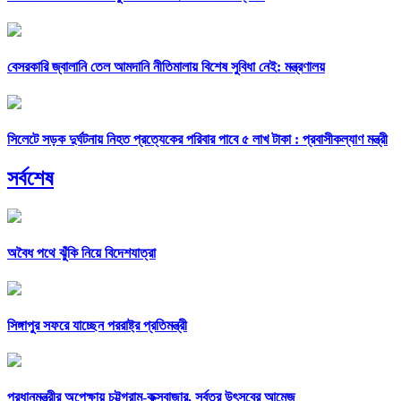
বেসরকারি জ্বালানি তেল আমদানি নীতিমালায় বিশেষ সুবিধা নেই: মন্ত্রণালয়
সিলেটে সড়ক দুর্ঘটনায় নিহত প্রত্যেকের পরিবার পাবে ৫ লাখ টাকা : প্রবাসীকল্যাণ মন্ত্রী
সর্বশেষ
অবৈধ পথে ঝুঁকি নিয়ে বিদেশযাত্রা
সিঙ্গাপুর সফরে যাচ্ছেন পররাষ্ট্র প্রতিমন্ত্রী
প্রধানমন্ত্রীর অপেক্ষায় চট্টগ্রাম-কক্সবাজার, সর্বত্র উৎসবের আমেজ