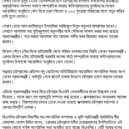
সেখান থেকে দুপুর ১২টায় হেলিকপ্টারযোগে চট্টগ্রামের বাঁশখালী উপজেলার বাহারছড়া
সমুদ্রসৈকত সংলগ্ন স্থানে সাম্প্রতিক বন্যায় ক্ষতিগ্রস্তদের পুনর্বাসনের লক্ষ্যে
আয়োজিত অনুষ্ঠানে যোগ দিয়ে ত্রাণ বিতরণ ও ১০০ গৃহহারা পরিবারের হাতে নতুন বাড়ির
চাবি তুলে দেবেন।
সেখান থেকে আল-জামিয়াতুল ইসলামিয়া আজিজুল উলুম বাবুনগর মাদরাসায় যাবেন।
সেখানে আল্লামা শাহ মুহিব্বুল্লাহ বাবুনগরীর সঙ্গে সৌজন্য সাক্ষাৎ করার কথা রয়েছে
প্রধানমন্ত্রীর। পরে মরহুম আল্লামা শাহ আহমদ শফীর কবর জিয়ারত করবেন তারেক
রহমান।
বিকেল পৌনে ৪টার দিকে হাটহাজারী জেলা পরিষদ ডাকবাংলোয় বিরতি নেবেন প্রধানমন্ত্রী।
এরপর বিকেল ৫টায় হাটহাজারী সরকারি কলেজ মাঠে সাম্প্রতিক বন্যায় ক্ষতিগ্রস্তদের
পুনর্বাসন উপলক্ষে আয়োজিত অনুষ্ঠানে যোগ দেবেন।
সন্ধ্যায় চট্টগ্রামের রেডিসন ব্লু হোটেলের অডিটরিয়ামে আয়োজিত সাংগঠনিক সভায় অংশ
নেবেন প্রধানমন্ত্রী। কর্মসূচি শেষে রাতেই ঢাকার উদ্দেশে চট্টগ্রাম ত্যাগ করবেন তারেক
রহমান।
এদিকে প্রধানমন্ত্রীর সফর ঘিরে চট্টগ্রাম বিএনপি নেতাকর্মীদের মধ্যে উচ্ছ্বাস দেখা
দিয়েছে। তাকে বরণে সব প্রস্তুতি সম্পন্ন করা হয়েছে। কক্সবাজারেও অন্যরকম আমেজ
কাজ করছে। নিরাপত্তার চাদরে ঢেকে দেওয়া হয়েছে কক্সবাজার চট্টগ্রাম মহানগর ও
জেলার বিস্তীর্ণ এলাকা।
বিএনপির চট্টগ্রাম বিভাগীয় সহ-সাংগঠনিক সম্পাদক ও ভূমি প্রতিমন্ত্রী ব্যারিস্টার মীর
মোহাম্মদ হেলাল উদ্দিন বলেন, ‘রোববার চট্টগ্রামে দলীয় চেয়ারম্যানের উপস্থিতিতে এই
প্রথম কোনো পূর্ণাঙ্গ সাংগঠনিক সভা অনুষ্ঠিত হতে যাচ্ছে বিএনপির। যেটি আবার দলের