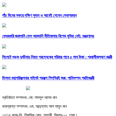
পাঁচ দিনের সফরে দক্ষিণ সুদান ও আবেই গেলেন সেনাপ্রধান
বেসরকারি জ্বালানি তেল আমদানি নীতিমালায় বিশেষ সুবিধা নেই: মন্ত্রণালয়
সিলেটে সড়ক দুর্ঘটনায় নিহত প্রত্যেকের পরিবার পাবে ৫ লাখ টাকা : প্রবাসীকল্যাণ মন্ত্রী
তিস্তা মহাপরিকল্পনার পাইলট প্রকল্প শিগগিরই শুরু: পানিসম্পদ প্রতিমন্ত্রী
প্রতিষ্ঠাতা সম্পাদক: মো: শামসুল আলম খান
ভারপ্রাপ্ত সম্পাদক: এম. আব্দুল্লাহ আল মামুন খান
১৩/১৪ ব্লক-ডি, সিরামিক রোড, পল্লবী, মিরপুর-১২, ঢাকা।