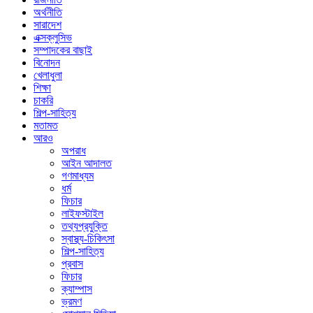
অর্থনীতি
সারাদেশ
এক্সক্লুসিভ
সম্পাদকের বাছাই
বিনোদন
খেলাধুলা
শিক্ষা
চাকরি
শিল্প-সাহিত্য
মতামত
আরও
অপরাধ
আইন আদালত
গণমাধ্যম
ধর্ম
ফিচার
লাইফস্টাইল
তথ্যপ্রযুক্তি
স্বাস্থ্য-চিকিৎসা
শিল্প-সাহিত্য
প্রবাস
ফিচার
ক্যাম্পাস
ভ্রমণ