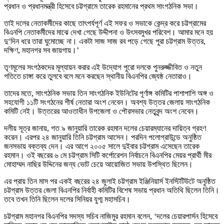
প্রধান ও প্রধানমন্ত্রী হিসেবে চট্টগ্রামে তারেক রহমানের প্রথম সাংগঠনিক সভা।
তাই দলের নেতাকর্মীদের কাছে তাৎপর্যপূর্ণ এই সফর ও সভাকে কেন্দ্র করে চট্টগ্রামের
বিএনপি নেতাকর্মীদের মাঝে দেখা গেছে উদ্দীপনা ও উৎসবমুখর পরিবেশ। আমার মনে হয়
দু‘দিন ধরে তারা ঘুমোচ্ছে না। একটা সাজ সাজ রব পড়ে গেছে পুরা চট্টগ্রাম উত্তর,
দক্ষিণ, মহানগর সব জায়গায়।’
তৃণমূলের সংগঠকদের মূল্যায়ন করার এই উদ্যোগ পুরো দলকে পুনরুজ্জীবিত ও নতুন
গতিতে চাঙ্গা করে তুলবে বলে মনে করছেন স্থানীয় বিএনপির জ্যেষ্ঠ নেতারাও।
তাদের মতে, সাংগঠনিক সভায় তিন সাংগঠনিক ইউনিটের পূর্ণাঙ্গ কমিটির পাশাপাশি অঙ্গ ও
সহযোগী ১১টি সংগঠনের শীর্ষ নেতারা অংশ নেবেন। অবশ্য উত্তর জেলায় সাংগঠনিক
কমিটি নেই। উত্তরের আওতাধীন উপজেলা ও পৌরসভার নেতৃবৃন্দ অংশ নেবেন।
দলীয় সূত্র জানায়, গত ৯ জানুয়ারি তারেক রহমান দলের চেয়ারম্যানের দায়িত্ব গ্রহণ
করেন। এরপর ২৪ জানুয়ারি তিনি চট্টগ্রাম আসেন। পরদিন পলোগ্রাউন্ডে অনুষ্ঠিত
জনসভায় বক্তব্য দেন। এর আগে ২০০৫ সালে দুইবার চট্টগ্রাম এসেছেন তারেক
রহমান। ওই বছরের ৬ মে চট্টগ্রাম সিটি কর্পোরেশন নির্বাচনে বিএনপির মেয়র প্রার্থী মীর
মোহাম্মদ নাছির উদ্দিনের জন্য ভোট চেয়ে আয়োজিত সভায় উপস্থিত ছিলেন।
এর প্রায় তিন মাস পর একই বছরের ২৪ জুলাই চট্টগ্রাম ইঞ্জিনিয়ার্স ইনস্টিটিউটে অনুষ্ঠিত
চট্টগ্রাম উত্তর জেলা বিএনপির নির্বাহী কমিটির বিশেষ সভায় প্রধান অতিথি ছিলেন তিনি।
তবে তখন তিনি ছিলেন দলের সিনিয়র যুগ্ম মহাসচিব।
চট্টগ্রাম মহানগর বিএনপির সদস্য সচিব নাজিমুর রহমান বলেন, ‘দলের চেয়ারপার্সন হিসেবে