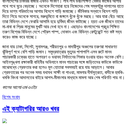
বাংলাদেশের চাকরির বাজার এখনও সংকীর্ণ। লাখ লাখ উচ্চশিক্ষিত বেকার কাজের আশায়
পথে পথে ঘুরে বেড়াচ্ছে। অনেকে দিশেহারা হয়ে নিজেদের শেষ সম্বলটুকু দালালের হাতে
দিয়ে ভাগ্য পরিবর্তনের আশায় বিদেশে পাড়ি জমাচ্ছে। জীবিকার সন্ধানে বিদেশ পাড়ি
দিতে গিয়ে অনেকে সাগরে, মরুভূমিতে বা জঙ্গলে ধুঁকে ধুঁকে মরছে। আর যারা বেঁচে আছে
তারা বিভিন্ন দেশে ফেরারি আসামি হয়ে দুর্বিষহ জীবন কাটাচ্ছে। হয়ত এক জীবনে তাদের
মা-বাবা বা প্রিয় মানুষের মুখটি আর দেখা হবে না। এছাড়াও বাংলাদেশের প্রচুর শিক্ষিত
তরুণ বিশ্বের বিভিন্ন দেশে পেট্রল পাম্প, দোকান এবং বিভিন্ন রেস্টুরেন্টে শত কষ্ট সহ্য
করেও কাজ করে যাচ্ছে।
জানা যায় ঢাকা, সিলেট, সুনামগঞ্জ, শরীয়তপুর ও মাদারীপুর অঞ্চলের তরুণরা সাধারণত
ঝুঁকিপূর্ণ পথে বেশি পাড়ি জমান। সমুদ্রযাত্রায় মৃত্যুর পাশাপাশি এসব রুটে মানব
পাচারকারী চক্রের হাতে অপহরণ ও ভয়াবহ নির্যাতনের শিকার হওয়ার হারও অনেক বেশি।
আইনশৃঙ্খলা রক্ষাকারী বাহিনীর অভিযানে মানব পাচারের সঙ্গে জড়িতদের কাউকে কাউকে
মাঝেমধ্যে গ্রেফতার করা হলেও মূল হোতারা সবসময়ই রয়ে যায় আড়ালে। আবার
গ্রেফতারের পর অনেক সময় যথাযথ সাক্ষী না পাওয়া, মামলার দীর্ঘসূত্রতা, বাদীকে হুমকি-
ধমকি কিংবা আদালতের বাইরে আপস-মীমাংসার মাধ্যমে মামলা আর শেষ পরিণতি পায় না।
কালের আলো/এম/এএইচ
বিশেষ সংবাদ
এই ক্যাটাগরির আরও খবর