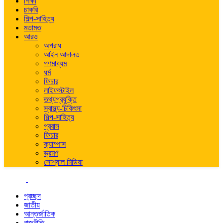
শিক্ষা
চাকরি
শিল্প-সাহিত্য
মতামত
আরও
অপরাধ
আইন আদালত
গণমাধ্যম
ধর্ম
ফিচার
লাইফস্টাইল
তথ্যপ্রযুক্তি
স্বাস্থ্য-চিকিৎসা
শিল্প-সাহিত্য
প্রবাস
ফিচার
ক্যাম্পাস
ভ্রমণ
সোশ্যাল মিডিয়া
প্রচ্ছদ
জাতীয়
আন্তর্জাতিক
রাজনীতি