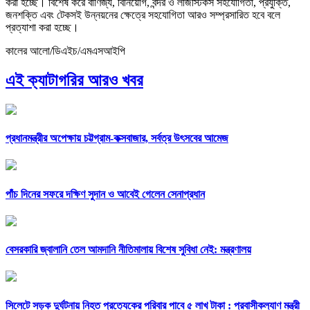
করা হচ্ছে। বিশেষ করে বাণিজ্য, বিনিয়োগ, বন্দর ও লজিস্টিকস সহযোগিতা, প্রযুক্তি,
জনশক্তি এবং টেকসই উন্নয়নের ক্ষেত্রে সহযোগিতা আরও সম্প্রসারিত হবে বলে
প্রত্যাশা করা হচ্ছে।
কালের আলো/ডিএইচ/এমএসআইপি
এই ক্যাটাগরির আরও খবর
প্রধানমন্ত্রীর অপেক্ষায় চট্টগ্রাম-কক্সবাজার, সর্বত্র উৎসবের আমেজ
পাঁচ দিনের সফরে দক্ষিণ সুদান ও আবেই গেলেন সেনাপ্রধান
বেসরকারি জ্বালানি তেল আমদানি নীতিমালায় বিশেষ সুবিধা নেই: মন্ত্রণালয়
সিলেটে সড়ক দুর্ঘটনায় নিহত প্রত্যেকের পরিবার পাবে ৫ লাখ টাকা : প্রবাসীকল্যাণ মন্ত্রী