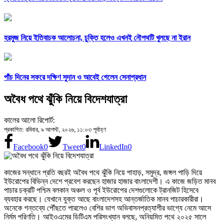
হরমুজ নিয়ে ইতিবাচক আলোচনা, চুক্তি হলেও এখনই নৌপথটি খুলছে না ইরান
পাঁচ দিনের সফরে দক্ষিণ সুদান ও আবেই গেলেন সেনাপ্রধান
অবৈধ পথে ঝুঁকি নিয়ে বিদেশযাত্রা
কালের আলো রিপোর্ট:
প্রকাশিত: রবিবার, ৯ আগস্ট, ২০২৬, ১১:০৩ পূর্বাহ্ণ
Facebook
0
Tweet
0
LinkedIn
0
কাজের সন্ধানে প্রতি বছরই অবৈধ পথে ঝুঁকি নিয়ে পাহাড়, সমুদ্র, জঙ্গল পাড়ি দিয়ে
ইউরোপের বিভিন্ন দেশে প্রবেশ করছেন হাজার হাজার বাংলাদেশী। এ কাজে জড়িত মানব
পাচার চক্রটি পশ্চিম বলকান অঞ্চল ও পূর্ব ইউরোপের দেশগুলোকে ট্রানজিট হিসেবে
ব্যবহার করছে। যেখানে যুক্ত আছে বাংলাদেশসহ আন্তর্জাতিক মানব পাচারকারীরা।
অনেকে গন্তব্যে পৌঁছতে পারলেও বেশির ভাগ অভিবাসনপ্রত্যাশীর ভাগ্যে নেমে আসে
নির্মম পরিণতি। আইওএমের ডিটিএম পরিসংখ্যান বলছে, অনিয়মিত পথে ২০২৫ সালে