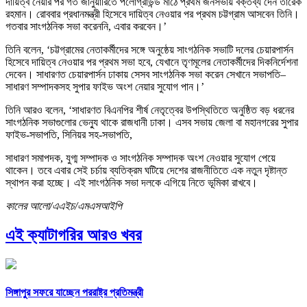
দায়িত্ব নেয়ার পর গত জানুয়ারিতে পলোগ্রাউন্ড মাঠে প্রথম জনসভায় বক্তব্য দেন তারেক
রহমান। রোববার প্রধানমন্ত্রী হিসেবে দায়িত্ব নেওয়ার পর প্রথম চট্টগ্রাম আসবেন তিনি।
গতবার সাংগঠনিক সভা করেননি, এবার করবেন।’
তিনি বলেন, ‘চট্টগ্রামের নেতাকর্মীদের সঙ্গে অনুষ্ঠেয় সাংগঠনিক সভাটি দলের চেয়ারপার্সন
হিসেবে দায়িত্ব নেওয়ার পর প্রথম সভা হবে, যেখানে তৃণমূলের নেতাকর্মীদের দিকনির্দেশনা
দেবেন। সাধারণত চেয়ারপার্সন ঢাকায় সেসব সাংগঠনিক সভা করেন সেখানে সভাপতি–
সাধারণ সম্পাদকসহ সুপার ফাইভ অংশ নেয়ার সুযোগ পান।’
তিনি আরও বলেন, ‘সাধারণত বিএনপির শীর্ষ নেতৃত্বের উপস্থিতিতে অনুষ্ঠিত বড় ধরনের
সাংগঠনিক সভাগুলোর ভেন্যু থাকে রাজধানী ঢাকা। এসব সভায় জেলা বা মহানগরের সুপার
ফাইভ-সভাপতি, সিনিয়র সহ-সভাপতি,
সাধারণ সমাপদক, যুগ্ম সম্পাদক ও সাংগঠনিক সম্পাদক অংশ নেওয়ার সুযোগ পেয়ে
থাকেন। তবে এবার সেই চর্চায় ব্যতিক্রম ঘটিয়ে দেশের রাজনীতিতে এক নতুন দৃষ্টান্ত
স্থাপন করা হচ্ছে। এই সাংগঠনিক সভা দলকে এগিয়ে নিতে ভূমিকা রাখবে।
কালের আলো/এএইচ/এমএসআইপি
এই ক্যাটাগরির আরও খবর
সিঙ্গাপুর সফরে যাচ্ছেন পররাষ্ট্র প্রতিমন্ত্রী