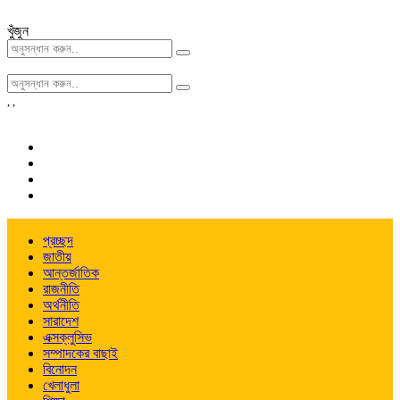
খুঁজুন
,
,
প্রচ্ছদ
জাতীয়
আন্তর্জাতিক
রাজনীতি
অর্থনীতি
সারাদেশ
এক্সক্লুসিভ
সম্পাদকের বাছাই
বিনোদন
খেলাধুলা