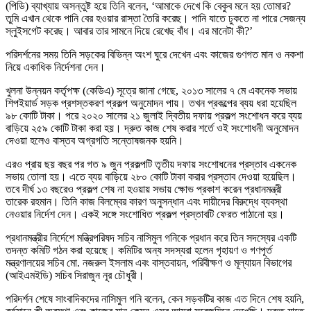
(পিডি) ব্যাখ্যায় অসন্তুষ্ট হয়ে তিনি বলেন, ‘আমাকে দেখে কি বেকুব মনে হয় তোমার?
তুমি এখান থেকে পানি বের হওয়ার রাস্তা তৈরি করেছ। পানি যাতে ঢুকতে না পারে সেজন্য
স্লুইসগেট করেছ। আবার তার সামনে দিয়ে রেখেছ বাঁধ। এর মানেটা কী?’
পরিদর্শনের সময় তিনি সড়কের বিভিন্ন অংশ ঘুরে দেখেন এবং কাজের গুণগত মান ও নকশা
নিয়ে একাধিক নির্দেশনা দেন।
খুলনা উন্নয়ন কর্তৃপক্ষ (কেডিএ) সূত্রে জানা গেছে, ২০১৩ সালের ৭ মে একনেক সভায়
শিপইয়ার্ড সড়ক প্রশস্তকরণ প্রকল্প অনুমোদন পায়। তখন প্রকল্পের ব্যয় ধরা হয়েছিল
৯৮ কোটি টাকা। পরে ২০২০ সালের ২১ জুলাই দ্বিতীয় দফায় প্রকল্প সংশোধন করে ব্যয়
বাড়িয়ে ২৫৯ কোটি টাকা করা হয়। দ্রুত কাজ শেষ করার শর্তে ওই সংশোধনী অনুমোদন
দেওয়া হলেও বাস্তব অগ্রগতি সন্তোষজনক হয়নি।
এরও প্রায় ছয় বছর পর গত ৯ জুন প্রকল্পটি তৃতীয় দফায় সংশোধনের প্রস্তাব একনেক
সভায় তোলা হয়। এতে ব্যয় বাড়িয়ে ২৮০ কোটি টাকা করার প্রস্তাব দেওয়া হয়েছিল।
তবে দীর্ঘ ১৩ বছরেও প্রকল্প শেষ না হওয়ায় সভায় ক্ষোভ প্রকাশ করেন প্রধানমন্ত্রী
তারেক রহমান। তিনি কাজ বিলম্বের কারণ অনুসন্ধান এবং দায়ীদের বিরুদ্ধে ব্যবস্থা
নেওয়ার নির্দেশ দেন। একই সঙ্গে সংশোধিত প্রকল্প প্রস্তাবটি ফেরত পাঠানো হয়।
প্রধানমন্ত্রীর নির্দেশে মন্ত্রিপরিষদ সচিব নাসিমুল গনিকে প্রধান করে তিন সদস্যের একটি
তদন্ত কমিটি গঠন করা হয়েছে। কমিটির অন্য সদস্যরা হলেন গৃহায়ণ ও গণপূর্ত
মন্ত্রণালয়ের সচিব মো. নজরুল ইসলাম এবং বাস্তবায়ন, পরিবীক্ষণ ও মূল্যায়ন বিভাগের
(আইএমইডি) সচিব সিরাজুন নূর চৌধুরী।
পরিদর্শন শেষে সাংবাদিকদের নাসিমুল গনি বলেন, কেন সড়কটির কাজ এত দিনে শেষ হয়নি,