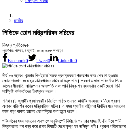
সোশ্যাল মিডিয়া
জাতীয়
পিডিকে তোপ মন্ত্রিপরিষদ সচিবের
নিজস্ব প্রতিবেদক
প্রকাশিত: শনিবার, ৪ জুলাই, ২০২৬, ৬:৫৮ অপরাহ্ণ
Facebook
0
Tweet
0
LinkedIn
0
দীর্ঘ ১৩ বছরেও খুলনার শিপইয়ার্ড সড়ক প্রশস্তকরণ প্রকল্পের কাজ শেষ না হওয়ায়
ক্ষোভ প্রকাশ করেছেন মন্ত্রিপরিষদ সচিব নাসিমুল গনি। প্রকল্প এলাকা পরিদর্শনে গিয়ে
কাজের ধীরগতি, পরিকল্পনার অসংগতি এবং পানি নিষ্কাশন ব্যবস্থার ত্রুটি দেখে তিনি
সংশ্লিষ্ট কর্মকর্তাদের তিরস্কার করেন।
শনিবার (৪ জুলাই) প্রধানমন্ত্রীর নির্দেশে গঠিত তদন্ত কমিটির সদস্যদের নিয়ে প্রকল্প
এলাকা পরিদর্শন করেন মন্ত্রিপরিষদ সচিব। এ সময় স্থানীয় বাসিন্দারা দীর্ঘদিন ধরে সড়কের
কাজ বন্ধ থাকায় তাদের ভোগান্তির কথা তুলে ধরেন।
পরিদর্শনের সময় সড়কের একপাশে স্লুইসগেট নির্মাণের পর তার সামনেই বাঁধ দিয়ে পানি
নিষ্কাশনের পথ বন্ধ করে রাখার বিষয়টি দেখে ক্ষুব্ধ হন নাসিমুল গনি। প্রকল্প পরিচালকের