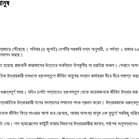
ানুষ
য় ৩ হাজারে পৌঁছেছে। শনিবার (৪ জুলাই) দেশটির সরকারি তথ্য অনুযায়ী, এ পর্যন্ত ২ হাজার
জীবনযাপন করছে।
স্ত হয়েছে রাজধানী কারাকাসের উত্তরে অবস্থিত উপকূলীয় লা গুয়াইরা অঞ্চল। সেখানে অসং
াতিক উদ্ধারকারী দলগুলো ধ্বংসস্তূপে জীবিত মানুষের সন্ধান কার্যক্রম ধীরে ধীরে সমাপ্
য়ে গুরুত্বপূর্ণ সময়। যদিও চলতি সপ্তাহেও ধ্বংসস্তূপ থেকে কয়েকজনকে জীবিত উদ্ধার কর
 আন্তর্জাতিক উদ্ধারকারী দলের সদস্যদের সম্মাননা পদক প্রদান করেন। উদ্ধারকাজে গুরুত্বপ
জনকে জীবিত ফিরে পাওয়ার আশা ধরে রেখেছে, আবার অসংখ্য মানুষ এক মুহূর্তে সবকিছু হারি
্তুতি নেয়। লস অ্যাঞ্জেলেস কাউন্টি ফায়ার বিভাগের উদ্ধারকারীরা জানান, সর্বশেষ অনুসন্ধা