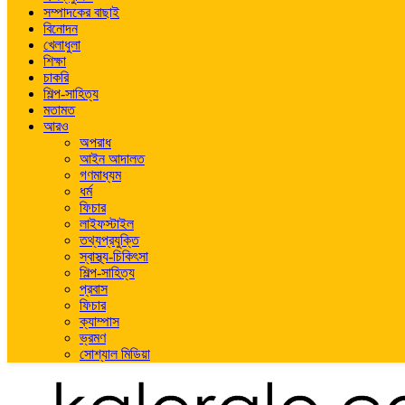
সম্পাদকের বাছাই
বিনোদন
খেলাধুলা
শিক্ষা
চাকরি
শিল্প-সাহিত্য
মতামত
আরও
অপরাধ
আইন আদালত
গণমাধ্যম
ধর্ম
ফিচার
লাইফস্টাইল
তথ্যপ্রযুক্তি
স্বাস্থ্য-চিকিৎসা
শিল্প-সাহিত্য
প্রবাস
ফিচার
ক্যাম্পাস
ভ্রমণ
সোশ্যাল মিডিয়া