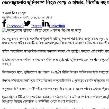
ভেনেজুয়েলায় ভূমিকম্পে নিহত বেড়ে ৩ হাজার, নিখোঁজ বহু ম
আন্তর্জাতিক ডেস্ক
প্রকাশিত: রবিবার, ৫ জুলাই, ২০২৬, ১১:২৫ পূর্বাহ্ণ
Facebook
0
Tweet
0
LinkedIn
0
ভেনেজুয়েলায় সম্প্রতি সংঘটিত শক্তিশালী দুটি ভূমিকম্পে প্রাণহানির সংখ্যা বেড়ে প্রা
সঙ্গে হাজারো পরিবার ঘরবাড়ি হারিয়ে আশ্রয়কেন্দ্র কিংবা খোলা আকাশের নিচে মানবেতর 
লাতিন আমেরিকার সাম্প্রতিক সময়ের অন্যতম ভয়াবহ এই দুর্যোগে সবচেয়ে বেশি ক্ষতিগ্র
রিখটার স্কেলে ৭ দশমিক ২ এবং ৭ দশমিক ৫ মাত্রার দুটি ভূমিকম্পের ১০ দিন পর আন্তর্জ
করছে।
বিশেষজ্ঞদের মতে, ভূমিকম্পের পর প্রথম ৭২ ঘণ্টা জীবিত উদ্ধার অভিযানের জন্য সবচে
উদ্ধার অভিযানের সমাপ্তির ইঙ্গিত হিসেবে অন্তর্বর্তীকালীন প্রেসিডেন্ট ডেলসি রদ্রিগেজ
অনুষ্ঠানে তিনি বলেন, দেশটি গভীর শোকের মধ্য দিয়ে যাচ্ছে। অনেক পরিবার এখনও প্রিয়
যুক্তরাষ্ট্রসহ বিভিন্ন দেশের উদ্ধারকারী দল শনিবার তাদের অভিযান গুটিয়ে নেওয়ার প্রস
সিদ্ধান্ত নিয়েছে ফ্লোরিডা ও ভার্জিনিয়া থেকে যাওয়া দলগুলোও।