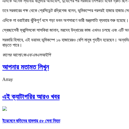
এদিকে অনেক স্থানীয় বাসিন্দার অভিযোগ, দুর্যোগের পর সরকারি তৎপরতা যথেষ্ট দ্রুত ছিল
তবে সরকারের পক্ষ থেকে প্রেসিডেন্ট রদ্রিগেজ বলেন, ভূমিকম্পের পরপরই হাজার হাজার সে
এদিকে লা গুয়াইরায় ঝুঁকিপূর্ণ ধসে পড়া ভবন অপসারণে ভারী যন্ত্রপাতি ব্যবহার শুরু হয়
স্বেচ্ছাসেবী ফ্রান্সিসকো সাসকিয়া জানান, মরদেহ উদ্ধারের কাজ এখনও চলছে এবং এটি অ
সরকারি হিসাবে, এই ভয়াবহ ভূমিকম্পে ১৬ হাজারেরও বেশি মানুষ গৃহহীন হয়েছেন। অন্যদি
বাড়তে পারে।
কালের আলো/জেএন/এমএসআইপি
আপনার মতামত লিখুন
Array
এই ক্যাটাগরির আরও খবর
ইয়েমেনে হুতিদের হামলায় ৫৮ সেনা নিহত