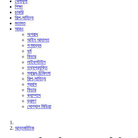
খেলাধুলা
শিক্ষা
চাকরি
শিল্প-সাহিত্য
মতামত
আরও
অপরাধ
আইন আদালত
গণমাধ্যম
ধর্ম
ফিচার
লাইফস্টাইল
তথ্যপ্রযুক্তি
স্বাস্থ্য-চিকিৎসা
শিল্প-সাহিত্য
প্রবাস
ফিচার
ক্যাম্পাস
ভ্রমণ
সোশ্যাল মিডিয়া
আন্তর্জাতিক