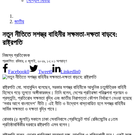
সোশ্যাল মিডিয়া
জাতীয়
নতুন নীতিতে সশস্ত্র বাহিনীর সক্ষমতা-দক্ষতা বাড়বে:
রাষ্ট্রপতি
নিজস্ব প্রতিবেদক
প্রকাশিত: রবিবার, ৫ জুলাই, ২০২৬, ১২:০১ অপরাহ্ণ
Facebook
0
Tweet
0
LinkedIn
0
রাষ্ট্রপতি মো. সাহাবুদ্দিন বলেছেন, সরকার সশস্ত্র বাহিনীকে আধুনিক চতুর্মাত্রিক বাহিনী
হিসেবে গড়ে তুলতে অঙ্গীকারবদ্ধ। তিনি বলেন, দেশের প্রতিরক্ষা পরিকল্পনা প্রণয়ন ও
প্রস্তুতি, প্রতিরোধ সক্ষমতা বৃদ্ধি এবং জাতীয় নিরাপত্তা কৌশল নির্ধারণে নেওয়া হয়েছে
‘সবার আগে বাংলাদেশ’ নীতি। এই নীতি ও উদ্যোগ বাস্তবায়িত হলে সশস্ত্র বাহিনীর
সার্বিক সক্ষমতা ও দক্ষতা বৃদ্ধি পাবে।
রোববার (৫ জুলাই) সকালে ঢাকা সেনানিবাসে প্রেসিডেন্ট গার্ড রেজিমেন্টের ৫১তম
প্রতিষ্ঠাবার্ষিকীর দরবারে রাষ্ট্রপতি এসব বলেন।
রাষ্ট্রপতি বলেন, দেশের প্রতিরক্ষা ব্যবস্থা দক্ষ, আধুনিক ও শক্তিশালী হবে। একই সঙ্গে