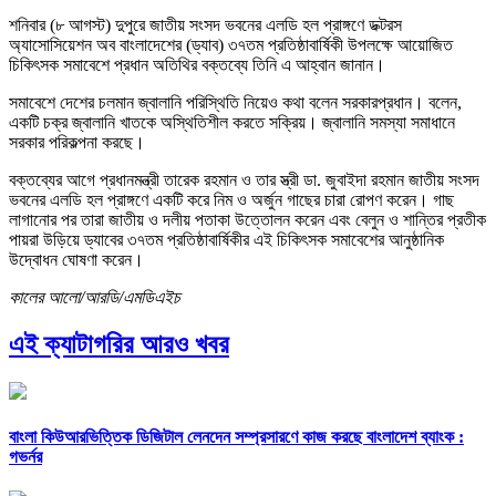
শনিবার (৮ আগস্ট) দুপুরে জাতীয় সংসদ ভবনের এলডি হল প্রাঙ্গণে ডক্টরস
অ্যাসোসিয়েশন অব বাংলাদেশের (ড্যাব) ৩৭তম প্রতিষ্ঠাবার্ষিকী উপলক্ষে আয়োজিত
চিকিৎসক সমাবেশে প্রধান অতিথির বক্তব্যে তিনি এ আহ্বান জানান।
সমাবেশে দেশের চলমান জ্বালানি পরিস্থিতি নিয়েও কথা বলেন সরকারপ্রধান। বলেন,
একটি চক্র জ্বালানি খাতকে অস্থিতিশীল করতে সক্রিয়। জ্বালানি সমস্যা সমাধানে
সরকার পরিকল্পনা করছে।
বক্তব্যের আগে প্রধানমন্ত্রী তারেক রহমান ও তার স্ত্রী ডা. জুবাইদা রহমান জাতীয় সংসদ
ভবনের এলডি হল প্রাঙ্গণে একটি করে নিম ও অর্জুন গাছের চারা রোপণ করেন। গাছ
লাগানোর পর তারা জাতীয় ও দলীয় পতাকা উত্তোলন করেন এবং বেলুন ও শান্তির প্রতীক
পায়রা উড়িয়ে ড্যাবের ৩৭তম প্রতিষ্ঠাবার্ষিকীর এই চিকিৎসক সমাবেশের আনুষ্ঠানিক
উদ্বোধন ঘোষণা করেন।
কালের আলো/আরডি/এমডিএইচ
এই ক্যাটাগরির আরও খবর
বাংলা কিউআরভিত্তিক ডিজিটাল লেনদেন সম্প্রসারণে কাজ করছে বাংলাদেশ ব্যাংক :
গভর্নর