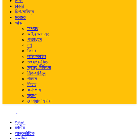
শিক্ষা
চাকরি
শিল্প-সাহিত্য
মতামত
আরও
অপরাধ
আইন আদালত
গণমাধ্যম
ধর্ম
ফিচার
লাইফস্টাইল
তথ্যপ্রযুক্তি
স্বাস্থ্য-চিকিৎসা
শিল্প-সাহিত্য
প্রবাস
ফিচার
ক্যাম্পাস
ভ্রমণ
সোশ্যাল মিডিয়া
প্রচ্ছদ
জাতীয়
আন্তর্জাতিক
রাজনীতি