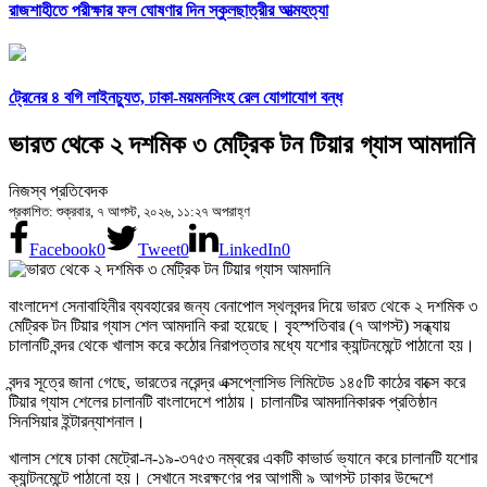
রাজশাহীতে পরীক্ষার ফল ঘোষণার দিন স্কুলছাত্রীর আত্মহত্যা
ট্রেনের ৪ বগি লাইনচ্যুত, ঢাকা-ময়মনসিংহ রেল যোগাযোগ বন্ধ
ভারত থেকে ২ দশমিক ৩ মেট্রিক টন টিয়ার গ্যাস আমদানি
নিজস্ব প্রতিবেদক
প্রকাশিত: শুক্রবার, ৭ আগস্ট, ২০২৬, ১১:২৭ অপরাহ্ণ
Facebook
0
Tweet
0
LinkedIn
0
বাংলাদেশ সেনাবাহিনীর ব্যবহারের জন্য বেনাপোল স্থলবন্দর দিয়ে ভারত থেকে ২ দশমিক ৩
মেট্রিক টন টিয়ার গ্যাস শেল আমদানি করা হয়েছে। বৃহস্পতিবার (৭ আগস্ট) সন্ধ্যায়
চালানটি বন্দর থেকে খালাস করে কঠোর নিরাপত্তার মধ্যে যশোর ক্যান্টনমেন্টে পাঠানো হয়।
বন্দর সূত্রে জানা গেছে, ভারতের নরেন্দ্র এক্সপ্লোসিভ লিমিটেড ১৪৫টি কাঠের বাক্সে করে
টিয়ার গ্যাস শেলের চালানটি বাংলাদেশে পাঠায়। চালানটির আমদানিকারক প্রতিষ্ঠান
সিনসিয়ার ইন্টারন্যাশনাল।
খালাস শেষে ঢাকা মেট্রো-ন-১৯-৩৭৫৩ নম্বরের একটি কাভার্ড ভ্যানে করে চালানটি যশোর
ক্যান্টনমেন্টে পাঠানো হয়। সেখানে সংরক্ষণের পর আগামী ৯ আগস্ট ঢাকার উদ্দেশে