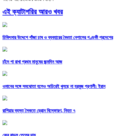
এই ক্যাটাগরির আরও খবর
চিকিৎসার উদ্দেশে গাঁজা চাষ ও ব্যবহারের বৈধতা নেপালের গণ্ডকী প্রদেশের
চাঁদে পা রাখা প্রথম মানুষের জন্মদিন আজ
ওমানের সঙ্গে সমঝোতা হলেও অচিরেই খুলছে না হরমুজ প্রণালী: ইরান
রাশিয়ার ব্যস্ত সৈকতে ড্রোন বিস্ফোরণ, নিহত ৭
ফের বাড়ল তেলের দাম