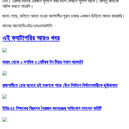
দেন। এরপর তাদের একজন পুলিশে খবর দিলে সেখানে ‍পুলিশ আসে। কিন্তু কাউকে
আটক করতে পারেনি।
জানা গেছে, গুলিতে আহত হওয়া আলমগীর ‍পুরান ঢাকার একজন চিহ্নিত মাদক কারবারি।
কালের আলো/ডিএইচ/এমএসআইপি
এই ক্যাটাগরির আরও খবর
ভারত থেকে ২ দশমিক ৩ মেট্রিক টন টিয়ার গ্যাস আমদানি
রাজশাহীতে চোর সন্দেহে দুই তরুণকে গাছে বেঁধে নির্যাতন নির্যাতনকারীকে ছুরিকাঘাত
ইবির ৪৪ শিক্ষকের বিরুদ্ধে নৈরাজ্য ষড়যন্ত্রের অভিযোগ তদন্তে কমিটি