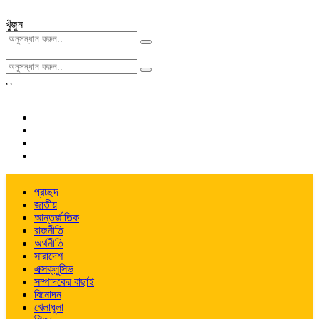
খুঁজুন
,
,
প্রচ্ছদ
জাতীয়
আন্তর্জাতিক
রাজনীতি
অর্থনীতি
সারাদেশ
এক্সক্লুসিভ
সম্পাদকের বাছাই
বিনোদন
খেলাধুলা