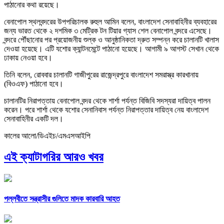
পাঠানোর কথা রয়েছে।
বেনাপোল স্থলবন্দরের উপপরিচালক রুহুল আমিন বলেন, বাংলাদেশ সেনাবাহিনীর ব্যবহারের
জন্য ভারত থেকে ২ দশমিক ৩ মেট্রিক টন টিয়ার গ্যাস শেল বেনাপোল বন্দরে এসেছে।
বন্দরে পৌঁছানোর পর প্রয়োজনীয় শুল্ক ও আনুষ্ঠানিকতা দ্রুত সম্পন্ন করে চালানটি খালাস
দেওয়া হয়েছে। এটি যশোর ক্যান্টনমেন্টে পাঠানো হয়েছে। আগামী ৯ আগস্ট সেখান থেকে
ঢাকায় নেওয়া হবে।
তিনি বলেন, রোববার চালানটি গাজীপুরের রাজেন্দ্রপুরে বাংলাদেশ সমরাস্ত্র কারখানায়
(বিওএফ) পাঠানো হবে।
চালানটির নিরাপত্তায় বেনাপোল বন্দর থেকে শার্শা পর্যন্ত বিজিবি সদস্যরা দায়িত্ব পালন
করেন। পরে শার্শা থেকে যশোর সেনানিবাস পর্যন্ত নিরাপত্তার দায়িত্ব নেয় বাংলাদেশ
সেনাবাহিনীর একটি দল।
কালের আলো/ডিএইচ/এমএসআইপি
এই ক্যাটাগরির আরও খবর
পল্লবীতে সন্ত্রাসীর গুলিতে মাদক কারবারি আহত