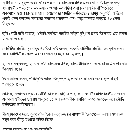
স্থানীয় সময় বৃহস্পতিবার মারিব প্রদেশের আল-রুওয়াইক এবং সৌদি সীমান্তসংলগ্ন
হাদ্রামাউত প্রদেশের আল-আবর ও আল-ওয়াদিয়া এলাকার সামরিক ঘাঁটিগুলোতে
একযোগে হামলা চালানো হয়। ইয়েমেনের সামরিক কর্মকর্তাদের ভাষ্য অনুযায়ী, মারিবের
একটি সেনা ক্যাম্পে সকালের সমাবেশ চলাকালে ক্ষেপণাস্ত্র হামলায় অন্তত ৪৫ সেনা
নিহত হন।
হুতি গোষ্ঠী দাবি করেছে, ‘সৌদি-সমর্থিত সামরিক শক্তি বৃদ্ধি’র জবাব হিসেবেই এই হামলা
চালানো হয়েছে।
গোষ্ঠীটির সামরিক মুখপাত্র ইয়াহিয়া সারি বলেন, সরকারি বাহিনীর সামরিক অবস্থান লক্ষ্য
করে ব্যালিস্টিক ক্ষেপণাস্ত্র ও ড্রোন ব্যবহার করা হয়েছে।
হামলার লক্ষ্যবস্তু হিসেবে তিনি আল-রুওয়াইক, আল-থানিয়াহ ও আল-আবর এলাকার নাম
উল্লেখ করেন।
তিনি আরও বলেন, পরিস্থিতি আরও উত্তপ্ত হলে তা মোকাবিলার জন্য হুতি বাহিনী
প্রস্তুত রয়েছে।
এদিকে, সংঘাতের প্রভাব সৌদি আরবেও ছড়িয়ে পড়েছে। দেশটির দক্ষিণাঞ্চলীয় নাজরান
এলাকায় হুতিদের হামলায় অন্তত ১১ জন বেসামরিক নাগরিক আহত হয়েছেন বলে সৌদি
কর্মকর্তারা জানিয়েছেন।
বিশ্লেষকদের মতে, যুক্তরাষ্ট্র-ইরান উত্তেজনার পাশাপাশি ইয়েমেনের চলমান সংঘাতও
নতুন করে তীব্র হওয়ার ইঙ্গিত দিচ্ছে।
কালের আলো/জেএন/এমএসআইপি