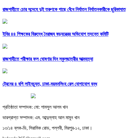
রাজশাহীতে চোর সন্দেহে দুই তরুণকে গাছে বেঁধে নির্যাতন নির্যাতনকারীকে ছুরিকাঘাত
ইবির ৪৪ শিক্ষকের বিরুদ্ধে নৈরাজ্য ষড়যন্ত্রের অভিযোগ তদন্তে কমিটি
রাজশাহীতে পরীক্ষার ফল ঘোষণার দিন স্কুলছাত্রীর আত্মহত্যা
ট্রেনের ৪ বগি লাইনচ্যুত, ঢাকা-ময়মনসিংহ রেল যোগাযোগ বন্ধ
প্রতিষ্ঠাতা সম্পাদক: মো: শামসুল আলম খান
ভারপ্রাপ্ত সম্পাদক: এম. আব্দুল্লাহ আল মামুন খান
১৩/১৪ ব্লক-ডি, সিরামিক রোড, পল্লবী, মিরপুর-১২, ঢাকা।