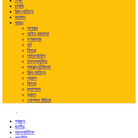
শিক্ষা
চাকরি
শিল্প-সাহিত্য
মতামত
আরও
অপরাধ
আইন আদালত
গণমাধ্যম
ধর্ম
ফিচার
লাইফস্টাইল
তথ্যপ্রযুক্তি
স্বাস্থ্য-চিকিৎসা
শিল্প-সাহিত্য
প্রবাস
ফিচার
ক্যাম্পাস
ভ্রমণ
সোশ্যাল মিডিয়া
প্রচ্ছদ
জাতীয়
আন্তর্জাতিক
রাজনীতি