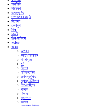
অর্থনীতি
সারাদেশ
এক্সক্লুসিভ
সম্পাদকের বাছাই
বিনোদন
খেলাধুলা
শিক্ষা
চাকরি
শিল্প-সাহিত্য
মতামত
আরও
অপরাধ
আইন আদালত
গণমাধ্যম
ধর্ম
ফিচার
লাইফস্টাইল
তথ্যপ্রযুক্তি
স্বাস্থ্য-চিকিৎসা
শিল্প-সাহিত্য
প্রবাস
ফিচার
ক্যাম্পাস
ভ্রমণ