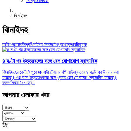
সোশ্যাল মিডিয়া
ঝিনাইদহ
ঝিনাইদহ
কালীগঞ্জ
কোটচাঁদপুর
ঝিনাইদহ সদর
মহেশপুর
শৈলকুপা
হরিণাকুন্ডু
৪ ঘণ্টা পর উত্তরবঙ্গের সঙ্গে রেল যোগাযোগ স্বাভাবিক
ঝিনাইদহের কোটচাঁদপুরে মালবাহী ট্রেনের বগি লাইনচ্যুতের ৪ ঘণ্টা পর উদ্ধার করা
হয়েছে। এর ফলে উত্তরাঞ্চলের সঙ্গে খুলনার রেল যোগাযোগ স্বাভাবিক হয়েছে।
বৃহস্পতিবার (২১ মে)...
আপনার এলাকার খবর
খুঁজুন