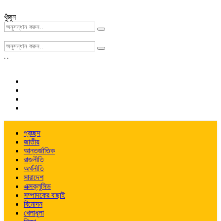
খুঁজুন
,
,
প্রচ্ছদ
জাতীয়
আন্তর্জাতিক
রাজনীতি
অর্থনীতি
সারাদেশ
এক্সক্লুসিভ
সম্পাদকের বাছাই
বিনোদন
খেলাধুলা