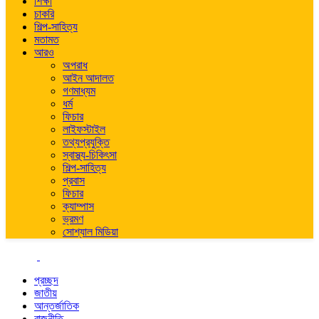
শিক্ষা
চাকরি
শিল্প-সাহিত্য
মতামত
আরও
অপরাধ
আইন আদালত
গণমাধ্যম
ধর্ম
ফিচার
লাইফস্টাইল
তথ্যপ্রযুক্তি
স্বাস্থ্য-চিকিৎসা
শিল্প-সাহিত্য
প্রবাস
ফিচার
ক্যাম্পাস
ভ্রমণ
সোশ্যাল মিডিয়া
প্রচ্ছদ
জাতীয়
আন্তর্জাতিক
রাজনীতি