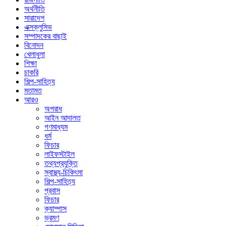
অর্থনীতি
সারাদেশ
এক্সক্লুসিভ
সম্পাদকের বাছাই
বিনোদন
খেলাধুলা
শিক্ষা
চাকরি
শিল্প-সাহিত্য
মতামত
আরও
অপরাধ
আইন আদালত
গণমাধ্যম
ধর্ম
ফিচার
লাইফস্টাইল
তথ্যপ্রযুক্তি
স্বাস্থ্য-চিকিৎসা
শিল্প-সাহিত্য
প্রবাস
ফিচার
ক্যাম্পাস
ভ্রমণ