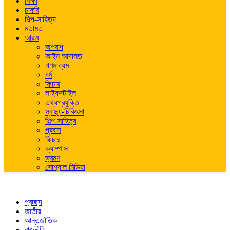
শিক্ষা
চাকরি
শিল্প-সাহিত্য
মতামত
আরও
অপরাধ
আইন আদালত
গণমাধ্যম
ধর্ম
ফিচার
লাইফস্টাইল
তথ্যপ্রযুক্তি
স্বাস্থ্য-চিকিৎসা
শিল্প-সাহিত্য
প্রবাস
ফিচার
ক্যাম্পাস
ভ্রমণ
সোশ্যাল মিডিয়া
প্রচ্ছদ
জাতীয়
আন্তর্জাতিক
রাজনীতি