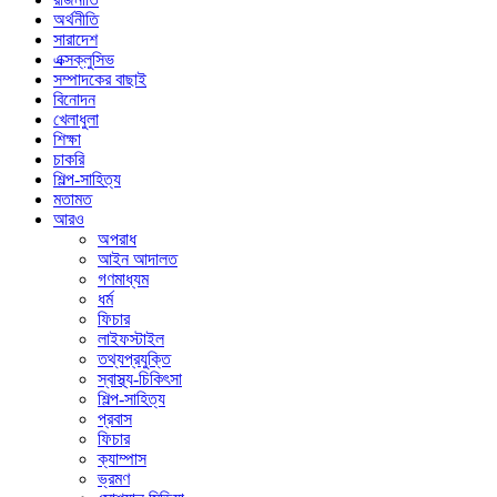
অর্থনীতি
সারাদেশ
এক্সক্লুসিভ
সম্পাদকের বাছাই
বিনোদন
খেলাধুলা
শিক্ষা
চাকরি
শিল্প-সাহিত্য
মতামত
আরও
অপরাধ
আইন আদালত
গণমাধ্যম
ধর্ম
ফিচার
লাইফস্টাইল
তথ্যপ্রযুক্তি
স্বাস্থ্য-চিকিৎসা
শিল্প-সাহিত্য
প্রবাস
ফিচার
ক্যাম্পাস
ভ্রমণ