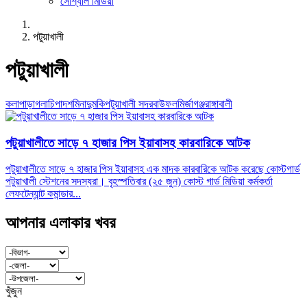
সোশ্যাল মিডিয়া
পটুয়াখালী
পটুয়াখালী
কলাপাড়া
গলাচিপা
দশমিনা
দুমকি
পটুয়াখালী সদর
বাউফল
মির্জাগঞ্জ
রাঙ্গাবালী
পটুয়াখালীতে সাড়ে ৭ হাজার পিস ইয়াবাসহ কারবারিকে আটক
পটুয়াখালীতে সাড়ে ৭ হাজার পিস ইয়াবাসহ এক মাদক কারবারিকে আটক করেছে কোস্টগার্ড
পটুয়াখালী স্টেশনের সদস্যরা। বৃহস্পতিবার (২৫ জুন) কোস্ট গার্ড মিডিয়া কর্মকর্তা
লেফটেন্যান্ট কমান্ডার...
আপনার এলাকার খবর
খুঁজুন