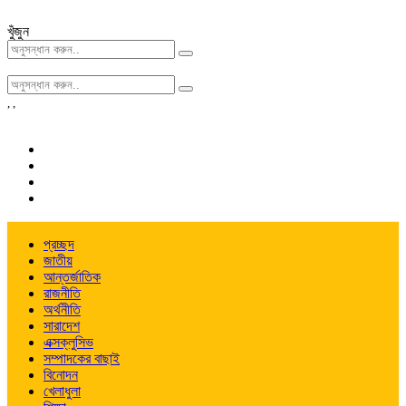
খুঁজুন
,
,
প্রচ্ছদ
জাতীয়
আন্তর্জাতিক
রাজনীতি
অর্থনীতি
সারাদেশ
এক্সক্লুসিভ
সম্পাদকের বাছাই
বিনোদন
খেলাধুলা