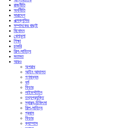
রাজনীতি
অর্থনীতি
সারাদেশ
এক্সক্লুসিভ
সম্পাদকের বাছাই
বিনোদন
খেলাধুলা
শিক্ষা
চাকরি
শিল্প-সাহিত্য
মতামত
আরও
অপরাধ
আইন আদালত
গণমাধ্যম
ধর্ম
ফিচার
লাইফস্টাইল
তথ্যপ্রযুক্তি
স্বাস্থ্য-চিকিৎসা
শিল্প-সাহিত্য
প্রবাস
ফিচার
ক্যাম্পাস