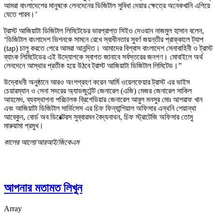
আমরা বাংলাদেশের মানুষকে লেনদেনের ডিজিটাল সুবিধা দেয়ার ক্ষেত্রে অনেকখানি এগিয়ে
যেতে পারব।’
ট্রাস্ট আজিয়াটা ডিজিটাল লিমিটেডের ভারপ্রাপ্ত সিইও দেওয়ান নাজমুল হাসান বলেন,
‘ডিজিটাল বাংলাদেশ ভিশনকে সামনে রেখে স্বাধীনতার সুবর্ণ জয়ন্তীর প্রাক্কালে ট্যাপ
(tap) চালু করতে পেরে আমরা আনন্দিত। আমাদের বিশ্বাস বাংলাদেশ সেনাবাহিনী ও ট্রাস্ট
ব্যাংক লিমিটেডের এই উদ্যোগকে স্বাগত জানাবে সর্বস্তরের জনগণ। মোবাইলে অর্থ
লেনদেনে আস্থার প্রতীক হয়ে উঠবে ট্রাস্ট আজিয়াটা ডিজিটাল লিমিটেড।”
উদ্বোধনী অনুষ্ঠানে আরও অংশগ্রহণ করেন আর্মি ওয়েলফেয়ার ট্রাস্ট এর ভাইস
চেয়ারম্যান ও সেনা সদরের অ্যাডজুটেন্ট জেনারেল (এজি) মেজর জেনারেল সাকিল
আহমেদ, ব্যবস্থাপনা পরিচালক ব্রিগেডিয়ার জেনারেল আবুল মনসুর মোঃ আশরাফ খান
এবং আজিয়াটা ডিজিটাল সার্ভিসেস এর চিফ ফিন্যান্শিয়াল অফিসার এন্থনি শেয়ান্থা
আবেকুন, বোর্ড অব ডিরেক্টরস সুব্বারমন বৈদ্যনাথন, চিফ স্ট্রাটেজি অফিসার তোমু
মারুয়ামা প্রমুখ।
কালের আলো/আরআই/জিকেএম
আপনার মতামত লিখুন
Array