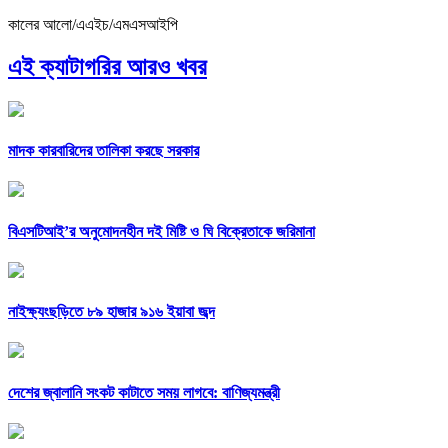
কালের আলো/এএইচ/এমএসআইপি
এই ক্যাটাগরির আরও খবর
মাদক কারবারিদের তালিকা করছে সরকার
বিএসটিআই’র অনুমোদনহীন দই মিষ্টি ও ঘি বিক্রেতাকে জরিমানা
নাইক্ষ্যংছড়িতে ৮৯ হাজার ৯১৬ ইয়াবা জব্দ
দেশের জ্বালানি সংকট কাটাতে সময় লাগবে: বাণিজ্যমন্ত্রী