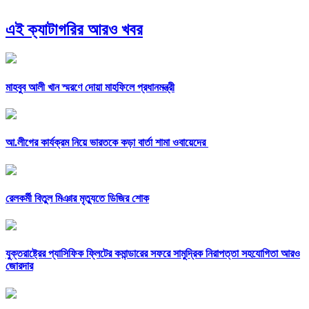
এই ক্যাটাগরির আরও খবর
মাহবুব আলী খান স্মরণে দোয়া মাহফিলে প্রধানমন্ত্রী
আ.লীগের কার্যক্রম নিয়ে ভারতকে কড়া বার্তা শামা ওবায়েদের
রেলকর্মী বিতুল মিঞার মৃত্যুতে ডিজির শোক
যুক্তরাষ্ট্রের প্যাসিফিক ফ্লিটের কমান্ডারের সফরে সামুদ্রিক নিরাপত্তা সহযোগিতা আরও
জোরদার