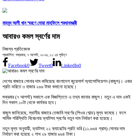
মাহবুব আলী খান স্মরণে দোয়া মাহফিলে প্রধানমন্ত্রী
আবারও কমল স্বর্ণের দাম
নিজস্ব প্রতিবেদক
প্রকাশিত: শুক্রবার, ৭ আগস্ট, ২০২৬, ১১:২৪ পূর্বাহ্ণ
Facebook
0
Tweet
0
LinkedIn
0
দেশের বাজারে সোনার দাম কমিয়েছে বাংলাদেশ জুয়েলার্স অ্যাসোসিয়েশন (বাজুস)। এবার
প্রতি ভরিতে ৩ হাজার ২৬৬ টাকা কমানো হয়েছে।
শুক্রবার (৭ আগস্ট) সকালে এক বিজ্ঞপ্তিতে এ তথ্য জানায় বাজুস। নতুন এ দাম একই
দিন সকাল ১০টা থেকে কার্যকর হবে।
বাজুস জানিয়েছে, স্থানীয় বাজারে তেজাবি স্বর্ণের (পিওর গোল্ড) মূল্য কমেছে। ফলে
সার্বিক পরিস্থিতি বিবেচনায় ভ্যাটসহ স্বর্ণের নতুন দাম নির্ধারণ করা হয়েছে।
নতুন মূল্য অনুযায়ী, ভ্যাটসহ ২২ ক্যারেটের প্রতি ভরি (১১.৬৬৪ গ্রাম) সোনার দাম
নির্ধারণ করা হয়েছে ২ লাখ ২৯ হাজার ৬৬৪ টাকা।