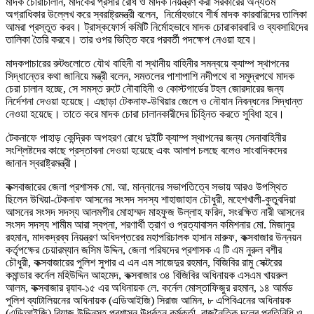
মাদক চোরাচালান, মাদকের প্রসার রোধ ও মাদক নিয়ন্ত্রণ করা সরকারের অন্যতম
অগ্রাধিকার উল্লেখ করে স্বরাষ্ট্রমন্ত্রী বলেন, নির্মোহভাবে শীর্ষ মাদক কারবারিদের তালিকা
আমরা প্রস্তুত করব। ট্রাস্কফোর্স কমিটি নির্মোহভাবে মাদক চোরাকারবারি ও ব্যবসায়িদের
তালিকা তৈরি করবে। তার ওপর ভিত্তি করে পরবর্তী পদক্ষেপ নেওয়া হবে।
মাদকপাচারের রুটগুলোতে যৌথ বাহিনী বা স্থানীয় বাহিনীর সমন্বয়ে ক্যাম্প স্থাপনের
সিদ্ধান্তের কথা জানিয়ে মন্ত্রী বলেন, সমতলের পাশাপাশি নদীপথে বা সমুদ্রপথে মাদক
চেরা চালান হচ্ছে, সে সমস্ত রুটে নৌবাহিনী ও কোস্টগার্ডের টহল জোরদারের জন্য
নির্দেশনা দেওয়া হয়েছে। এছাড়া টেকনাফ-উখিয়ার জেলে ও নৌযান নিবন্ধনের সিদ্ধান্ত
নেওয়া হয়েছে। তাতে করে মাদক চোরা চালানকারীদের চিহ্নিত করতে সুবিধা হবে।
টেকনাফে পাহাড় কেন্দ্রিক অপহরণ রোধে দুইটি ক্যাম্প স্থাপনের জন্য সেনাবাহিনীর
সংশ্লিষ্টদের কাছে প্রস্তাবনা দেওয়া হয়েছে এবং আলাপ চলছে বলেও সাংবাদিকদের
জানান স্বরাষ্ট্রমন্ত্রী।
কক্সবাজারের জেলা প্রশাসক মো. আ. মান্নানের সভাপতিত্বে সভায় আরও উপস্থিত
ছিলেন উখিয়া-টেকনাফ আসনের সংসদ সদস্য শাহাজাহান চৌধুরী, মহেশখালী-কুতুবদিয়া
আসনের সংসদ সদস্য আলমগীর মোহাম্মদ মাহফুজ উল্লাহ ফরিদ, সংরক্ষিত নারী আসনের
সংসদ সদস্য শামীম আরা স্বপ্না, শরণার্থী ত্রাণ ও প্রত্যাবাসন কমিশনার মো. মিজানুর
রহমান, মাদকদ্রব্য নিয়ন্ত্রণ অধিদপ্তরের মহাপরিচালক হাসান মারুফ, কক্সবাজার উন্নয়ন
কর্তৃপক্ষের চেয়ারম্যান জসিম উদ্দিন, জেলা পরিষদের প্রশাসক এ টি এম নুরুল বশীর
চৌধুরী, কক্সবাজারের পুলিশ সুপার এ এন এম সাজেদুর রহমান, বিজিবির রামু সেক্টরের
কমান্ডার কর্নেল মহিউদ্দিন আহমেদ, কক্সবাজার ৩৪ বিজিবির অধিনায়ক এসএম খায়রুল
আলম, কক্সবাজার র‌্যাব-১৫ এর অধিনায়ক লে. কর্নেল মোস্তাফিজুর রহমান, ১৪ আর্মড
পুলিশ ব্যাটালিয়নের অধিনায়ক (এডিআইজি) সিরাজ আমিন, ৮ এপিবিএনের অধিনায়ক
(এডিআইজি) রিয়াজ উদ্দিনসহ প্রশাসন ঊর্ধ্বতন কর্মকর্তা, রাজনৈতিক দলের প্রতিনিধি ও