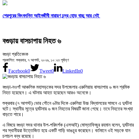
শেরপুরের কিংবদন্তি আইনজীবী নারায়ণ চন্দ্র হোড় বাচ্চু আর নেই
বগুড়ায় বাসচাপায় নিহত ৬
বগুড়া প্রতিবেদক
প্রকাশিত: শুক্রবার, ৭ আগস্ট, ২০২৬, ১০:২৩ পূর্বাহ্ণ
Facebook
0
Tweet
0
LinkedIn
0
বগুড়া-নওগাঁ আঞ্চলিক মহাসড়কের সদর উপজেলার এরুলিয়ায় বাসচাপায় ৬ জন শ্রমিক
নিহত হয়েছেন। এ ঘটনায় আহত হয়েছেন আরও অনেকে।
শুক্রবার (৭ আগস্ট) ভোর পৌনে ৬টার দিকে এরুলিয়া উচ্চ বিদ্যালয়ের সামনে এ দুর্ঘটনা
ঘটে। স্থানীয় সূত্রে দুর্ঘটনায় ৬ জন নিহতের বিষয়টি জানা গেছে। তবে নিহতের সংখ্যা
বাড়তে পারে।
এ বিষয়ে বগুড়া সদর থানার উপ-পরিদর্শক (এসআই) মোস্তাফিজুর রহমান বলেন, দুর্ঘটনার
পর স্থানীয়রা উত্তেজিত হয়ে একটি গাড়ি ভাঙচুর করেছেন। বর্তমানে ওই সড়কে যান
চলাচল বন্ধ রয়েছে।