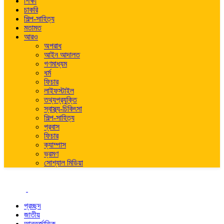
শিক্ষা
চাকরি
শিল্প-সাহিত্য
মতামত
আরও
অপরাধ
আইন আদালত
গণমাধ্যম
ধর্ম
ফিচার
লাইফস্টাইল
তথ্যপ্রযুক্তি
স্বাস্থ্য-চিকিৎসা
শিল্প-সাহিত্য
প্রবাস
ফিচার
ক্যাম্পাস
ভ্রমণ
সোশ্যাল মিডিয়া
প্রচ্ছদ
জাতীয়
আন্তর্জাতিক