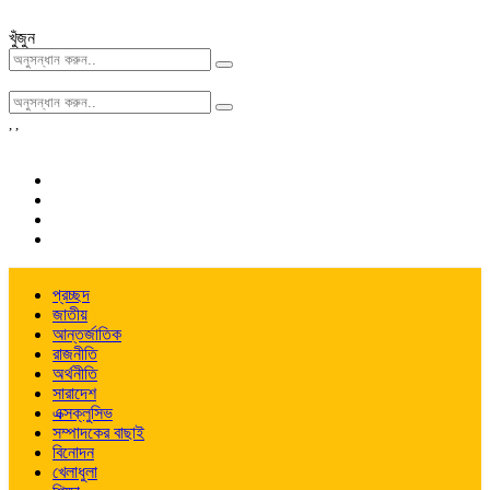
খুঁজুন
,
,
প্রচ্ছদ
জাতীয়
আন্তর্জাতিক
রাজনীতি
অর্থনীতি
সারাদেশ
এক্সক্লুসিভ
সম্পাদকের বাছাই
বিনোদন
খেলাধুলা