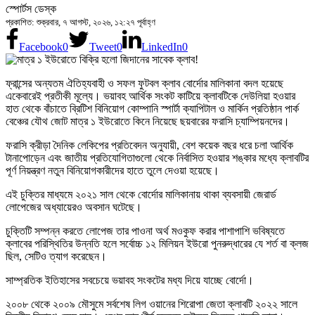
স্পোর্টস ডেস্ক
প্রকাশিত: শুক্রবার, ৭ আগস্ট, ২০২৬, ১২:২৭ পূর্বাহ্ণ
Facebook
0
Tweet
0
LinkedIn
0
ফ্রান্সের অন্যতম ঐতিহ্যবাহী ও সফল ফুটবল ক্লাব বোর্দোর মালিকানা বদল হয়েছে
একেবারেই প্রতীকী মূল্যে। ভয়াবহ আর্থিক সংকট কাটিয়ে ক্লাবটিকে দেউলিয়া হওয়ার
হাত থেকে বাঁচাতে ব্রিটিশ বিনিয়োগ কোম্পানি স্পার্টা ক্যাপিটাল ও মার্কিন প্রতিষ্ঠান পার্ক
বেঞ্চের যৌথ জোট মাত্র ১ ইউরোতে কিনে নিয়েছে ছয়বারের ফরাসি চ্যাম্পিয়নদের।
ফরাসি ক্রীড়া দৈনিক লেকিপের প্রতিবেদন অনুযায়ী, বেশ কয়েক বছর ধরে চলা আর্থিক
টানাপোড়েন এবং জাতীয় প্রতিযোগিতাগুলো থেকে নির্বাসিত হওয়ার শঙ্কার মধ্যে ক্লাবটির
পূর্ণ নিয়ন্ত্রণ নতুন বিনিয়োগকারীদের হাতে তুলে দেওয়া হয়েছে।
এই চুক্তির মাধ্যমে ২০২১ সাল থেকে বোর্দোর মালিকানায় থাকা ব্যবসায়ী জেরার্ড
লোপেজের অধ্যায়েরও অবসান ঘটেছে।
চুক্তিটি সম্পন্ন করতে লোপেজ তার পাওনা অর্থ মওকুফ করার পাশাপাশি ভবিষ্যতে
ক্লাবের পরিস্থিতির উন্নতি হলে সর্বোচ্চ ১২ মিলিয়ন ইউরো পুনরুদ্ধারের যে শর্ত বা ক্লজ
ছিল, সেটিও ত্যাগ করেছেন।
সাম্প্রতিক ইতিহাসের সবচেয়ে ভয়াবহ সংকটের মধ্য দিয়ে যাচ্ছে বোর্দো।
২০০৮ থেকে ২০০৯ মৌসুমে সর্বশেষ লিগ ওয়ানের শিরোপা জেতা ক্লাবটি ২০২২ সালে