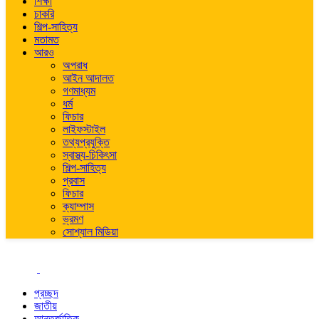
শিক্ষা
চাকরি
শিল্প-সাহিত্য
মতামত
আরও
অপরাধ
আইন আদালত
গণমাধ্যম
ধর্ম
ফিচার
লাইফস্টাইল
তথ্যপ্রযুক্তি
স্বাস্থ্য-চিকিৎসা
শিল্প-সাহিত্য
প্রবাস
ফিচার
ক্যাম্পাস
ভ্রমণ
সোশ্যাল মিডিয়া
প্রচ্ছদ
জাতীয়
আন্তর্জাতিক