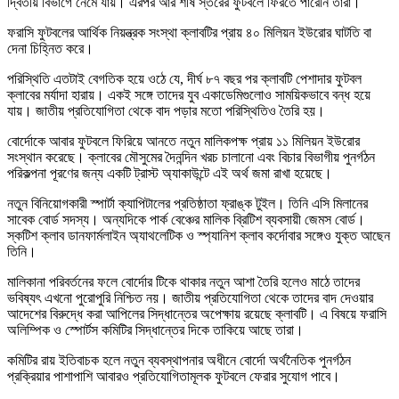
দ্বিতীয় বিভাগে নেমে যায়। এরপর আর শীর্ষ স্তরের ফুটবলে ফিরতে পারেনি তারা।
ফরাসি ফুটবলের আর্থিক নিয়ন্ত্রক সংস্থা ক্লাবটির প্রায় ৪০ মিলিয়ন ইউরোর ঘাটতি বা
দেনা চিহ্নিত করে।
পরিস্থিতি এতটাই বেগতিক হয়ে ওঠে যে, দীর্ঘ ৮৭ বছর পর ক্লাবটি পেশাদার ফুটবল
ক্লাবের মর্যাদা হারায়। একই সঙ্গে তাদের যুব একাডেমিগুলোও সাময়িকভাবে বন্ধ হয়ে
যায়। জাতীয় প্রতিযোগিতা থেকে বাদ পড়ার মতো পরিস্থিতিও তৈরি হয়।
বোর্দোকে আবার ফুটবলে ফিরিয়ে আনতে নতুন মালিকপক্ষ প্রায় ১১ মিলিয়ন ইউরোর
সংস্থান করেছে। ক্লাবের মৌসুমের দৈনন্দিন খরচ চালানো এবং বিচার বিভাগীয় পুনর্গঠন
পরিকল্পনা পূরণের জন্য একটি ট্রাস্ট অ্যাকাউন্টে এই অর্থ জমা রাখা হয়েছে।
নতুন বিনিয়োগকারী স্পার্টা ক্যাপিটালের প্রতিষ্ঠাতা ফ্রাঙ্ক টুইল। তিনি এসি মিলানের
সাবেক বোর্ড সদস্য। অন্যদিকে পার্ক বেঞ্চের মালিক ব্রিটিশ ব্যবসায়ী জেমস বোর্ড।
স্কটিশ ক্লাব ডানফার্মলাইন অ্যাথলেটিক ও স্প্যানিশ ক্লাব কর্দোবার সঙ্গেও যুক্ত আছেন
তিনি।
মালিকানা পরিবর্তনের ফলে বোর্দোর টিকে থাকার নতুন আশা তৈরি হলেও মাঠে তাদের
ভবিষ্যৎ এখনো পুরোপুরি নিশ্চিত নয়। জাতীয় প্রতিযোগিতা থেকে তাদের বাদ দেওয়ার
আদেশের বিরুদ্ধে করা আপিলের সিদ্ধান্তের অপেক্ষায় রয়েছে ক্লাবটি। এ বিষয়ে ফরাসি
অলিম্পিক ও স্পোর্টস কমিটির সিদ্ধান্তের দিকে তাকিয়ে আছে তারা।
কমিটির রায় ইতিবাচক হলে নতুন ব্যবস্থাপনার অধীনে বোর্দো অর্থনৈতিক পুনর্গঠন
প্রক্রিয়ার পাশাপাশি আবারও প্রতিযোগিতামূলক ফুটবলে ফেরার সুযোগ পাবে।