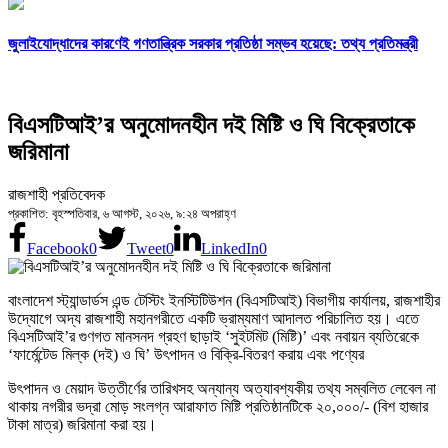
জুলাইযোদ্ধাদের কারণেই গণতান্ত্রিক সরকার প্রতিষ্ঠা সম্ভব হয়েছে: তথ্য প্রতিমন্ত্রী
বিএসটিআই’র অনুমোদনহীন দই মিষ্টি ও ঘি বিক্রেতাকে
জরিমানা
রাজশাহী প্রতিবেদক
প্রকাশিত: বৃহস্পতিবার, ৬ আগস্ট, ২০২৬, ৯:২৪ অপরাহ্ণ
Facebook
0
Tweet
0
LinkedIn
0
বাংলাদেশ স্ট্যান্ডার্ডস এন্ড টেস্টিং ইনস্টিটিউশন (বিএসটিআই) বিভাগীয় কার্যালয়, রাজশাহীর
উদ্যোগে অদ্য রাজশাহী মহানগরীতে একটি ভ্রাম্যমাণ আদালত পরিচালিত হয়। এতে
বিএসটিআই’র গুণগত মানসনদ গ্রহণ ছাড়াই ‘সুইটমিট (মিষ্টি)’ এবং নবায়ন ব্যতিরেকে
‘ফার্মেন্টেড মিল্ক (দই) ও ঘি’ উৎপাদন ও বিক্রি-বিতরণ করায় এবং পণ্যের
উৎপাদন ও মেয়াদ উত্তীর্ণের তারিখসহ অন্যান্য অত্যাবশ্যকীয় তথ্য সম্বলিত লেবেল না
থাকায় নগরীর ভদ্রা মোড় সংলগ্ন আরাফাত মিষ্টি প্রতিষ্ঠানটিকে ২০,০০০/- (বিশ হাজার
টাকা মাত্র) জরিমানা করা হয়।