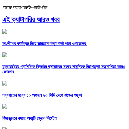
কালের আলো/আরডি/এমডিএইচ
এই ক্যাটাগরির আরও খবর
আ.লীগের কার্যক্রম নিয়ে ভারতকে কড়া বার্তা শামা ওবায়েদের
যুক্তরাষ্ট্রের প্যাসিফিক ফ্লিটের কমান্ডারের সফরে সামুদ্রিক নিরাপত্তা সহযোগিতা আরও
জোরদার
মধ্যরাতের মধ্যে ১০ অঞ্চলে ৬০ কিমি বেগে ঝড়ের শঙ্কা
বিমানবন্দরে বসছে অ্যান্টি-ড্রোন সিস্টেম