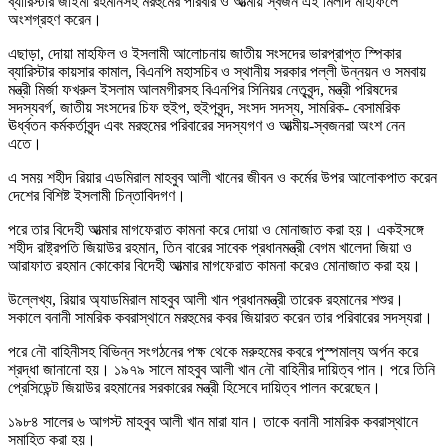
ব্যারিস্টার জাইমা রহমানসহ মরহুমের পরিবার ও আত্মীয় স্বজন এই মিলাদ মাহফিলে
অংশগ্রহণ করেন।
এছাড়া, দোয়া মাহফিল ও ইসলামী আলোচনায় জাতীয় সংসদের ভারপ্রাপ্ত স্পিকার
ব্যারিস্টার কায়সার কামাল, বিএনপি মহাসচিব ও স্থানীয় সরকার পল্লী উন্নয়ন ও সমবায়
মন্ত্রী মির্জা ফখরুল ইসলাম আলমগীরসহ বিএনপির সিনিয়র নেতৃবৃন্দ, মন্ত্রী পরিষদের
সদস্যবর্গ, জাতীয় সংসদের চিফ হুইপ, হুইপবৃন্দ, সংসদ সদস্য, সামরিক- বেসামরিক
ঊর্ধ্বতন কর্মকর্তাবৃন্দ এবং মরহুমের পরিবারের সদস্যগণ ও আত্মীয়-স্বজনরা অংশ নেন
এতে।
এ সময় শহীদ রিয়ার এডমিরাল মাহবুব আলী খানের জীবন ও কর্মের উপর আলোকপাত করেন
দেশের বিশিষ্ট ইসলামী চিন্তাবিদগণ।
পরে তার বিদেহী আত্মার মাগফেরাত কামনা করে দোয়া ও মোনাজাত করা হয়। একইসঙ্গে
শহীদ রাষ্ট্রপতি জিয়াউর রহমান, তিন বারের সাবেক প্রধানমন্ত্রী বেগম খালেদা জিয়া ও
আরাফাত রহমান কোকোর বিদেহী আত্মার মাগফেরাত কামনা করেও মোনাজাত করা হয়।
উল্লেখ্য, রিয়ার অ্যাডমিরাল মাহবুব আলী খান প্রধানমন্ত্রী তারেক রহমানের শশুর।
সকালে বনানী সামরিক কবরাস্থানে মরহুমের কবর জিয়ারত করেন তার পরিবারের সদস্যরা।
পরে নৌ বাহিনীসহ বিভিন্ন সংগঠনের পক্ষ থেকে মরুহমের কবরে পুস্পমাল্য অর্পন করে
শ্রদ্ধা জানানো হয়। ১৯৭৯ সালে মাহবুব আলী খান নৌ বাহিনীর দায়িত্ব পান। পরে তিনি
প্রেসিডেন্ট জিয়াউর রহমানের সরকারের মন্ত্রী হিসেবে দায়িত্ব পালন করেছেন।
১৯৮৪ সালের ৬ আগস্ট মাহবুব আলী খান মারা যান। তাকে বনানী সামরিক কবরাস্থানে
সমাহিত করা হয়।