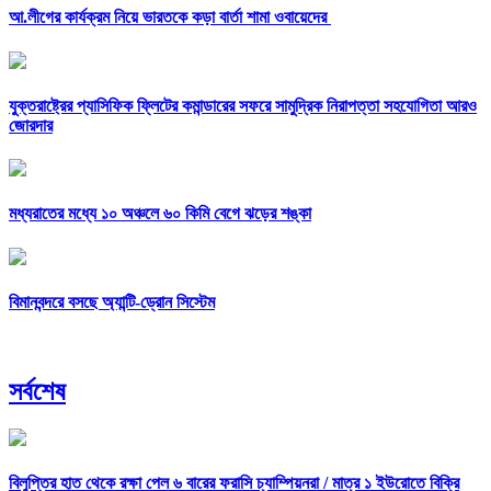
আ.লীগের কার্যক্রম নিয়ে ভারতকে কড়া বার্তা শামা ওবায়েদের
যুক্তরাষ্ট্রের প্যাসিফিক ফ্লিটের কমান্ডারের সফরে সামুদ্রিক নিরাপত্তা সহযোগিতা আরও
জোরদার
মধ্যরাতের মধ্যে ১০ অঞ্চলে ৬০ কিমি বেগে ঝড়ের শঙ্কা
বিমানবন্দরে বসছে অ্যান্টি-ড্রোন সিস্টেম
সর্বশেষ
বিলুপ্তির হাত থেকে রক্ষা পেল ৬ বারের ফরাসি চ্যাম্পিয়নরা /
মাত্র ১ ইউরোতে বিক্রি