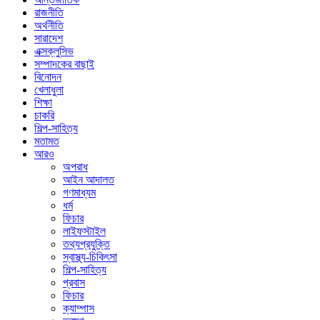
রাজনীতি
অর্থনীতি
সারাদেশ
এক্সক্লুসিভ
সম্পাদকের বাছাই
বিনোদন
খেলাধুলা
শিক্ষা
চাকরি
শিল্প-সাহিত্য
মতামত
আরও
অপরাধ
আইন আদালত
গণমাধ্যম
ধর্ম
ফিচার
লাইফস্টাইল
তথ্যপ্রযুক্তি
স্বাস্থ্য-চিকিৎসা
শিল্প-সাহিত্য
প্রবাস
ফিচার
ক্যাম্পাস