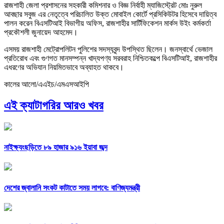
রাজশাহী জেলা প্রশাসনের সহকারী কমিশনার ও বিজ্ঞ নির্বাহী ম্যাজিস্ট্রেট মোঃ নুরুল
আবছার সবুজ এর নেতৃত্বে পরিচালিত উক্ত মোবাইল কোর্টে প্রসিকিউটর হিসেবে দায়িত্ব
পালন করেন বিএসটিআই বিভাগীয় অফিস, রাজশাহীর সার্টিফিকেশন মার্কস উইং কর্মকর্তা
প্রকৌশলী জুনায়েদ আহমেদ।
এসময় রাজশাহী মেট্রোপলিটন পুলিশের সদস্যবৃন্দ উপস্থিত ছিলেন। জনস্বার্থে ভেজাল
প্রতিরোধ এবং গুণগত মানসম্পন্ন খাদ্যপণ্য সরবরাহ নিশ্চিতকল্পে বিএসটিআই, রাজশাহীর
এধরণের অভিযান নিয়মিতভাবে অব্যাহত থাকবে।
কালের আলো/এএইচ/এমএসআইপি
এই ক্যাটাগরির আরও খবর
নাইক্ষ্যংছড়িতে ৮৯ হাজার ৯১৬ ইয়াবা জব্দ
দেশের জ্বালানি সংকট কাটাতে সময় লাগবে: বাণিজ্যমন্ত্রী