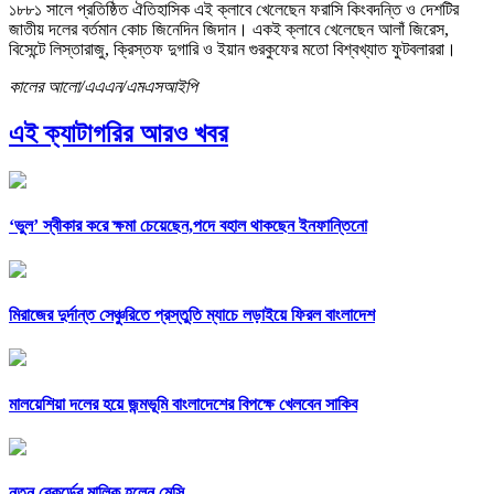
১৮৮১ সালে প্রতিষ্ঠিত ঐতিহাসিক এই ক্লাবে খেলেছেন ফরাসি কিংবদন্তি ও দেশটির
জাতীয় দলের বর্তমান কোচ জিনেদিন জিদান। একই ক্লাবে খেলেছেন আলাঁ জিরেস,
বিসেন্টে লিস্তারাজু, ক্রিস্তফ দুগারি ও ইয়ান গুরকুফের মতো বিশ্বখ্যাত ফুটবলাররা।
কালের আলো/এএএন/এমএসআইপি
এই ক্যাটাগরির আরও খবর
‘ভুল’ স্বীকার করে ক্ষমা চেয়েছেন,পদে বহাল থাকছেন ইনফান্তিনো
মিরাজের দুর্দান্ত সেঞ্চুরিতে প্রস্তুতি ম্যাচে লড়াইয়ে ফিরল বাংলাদেশ
মালয়েশিয়া দলের হয়ে জন্মভূমি বাংলাদেশের বিপক্ষে খেলবেন সাকিব
নতুন রেকর্ডের মালিক হলেন মেসি