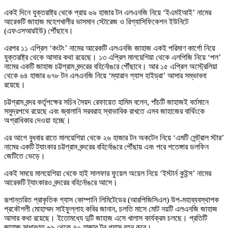
একই দিনে যুক্তরাষ্ট্র থেকে প্রায় ৬৯ হাজার টন এলএনজি নিয়ে ‘ইএমইআই’ নামের
আরেকটি জাহাজ মহেশখালীর ভাসমান স্টোরেজ ও রিগ্যাসিফিকেশন ইউনিটে
(এফএসআরইউ) পৌঁছাবে।
এরপর ১১ এপ্রিল ‘কংটং’ নামের আরেকটি এলএনজি জাহাজ একই পরিমাণ কার্গো নিয়ে
যুক্তরাষ্ট্র থেকে আসার কথা রয়েছে। ১৩ এপ্রিল মালয়েশিয়া থেকে এলপিজি নিয়ে ‘পল’
নামের একটি জাহাজ চট্টগ্রাম বন্দরের বহির্নোঙরে পৌঁছাবে। আর ১৫ এপ্রিল অস্ট্রেলিয়া
থেকে ৬৪ হাজার ৬৭৮ টন এলএনজি নিয়ে ‘ম্যারান গ্যাস হাইড্রা’ আসার সম্ভাবনা
রয়েছে।
চট্টগ্রাম বন্দর কর্তৃপক্ষের সচিব সৈয়দ রেফায়েত হামিম বলেন, পাঁচটি জাহাজই বর্তমানে
সমুদ্রপথে রয়েছে এবং জ্বালানি সরবরাহ স্বাভাবিক রাখতে এসব জাহাজের বার্থিংকে
অগ্রাধিকার দেওয়া হচ্ছে।
এর আগে বুধবার রাতে মালয়েশিয়া থেকে ২৬ হাজার টন অকটেন নিয়ে ‘এমটি সেন্ট্রাল স্টার’
নামের একটি ট্যাংকার চট্টগ্রাম বন্দরের বহির্নোঙরে পৌঁছায় এবং পরে পতেঙ্গার ডলফিন
জেটিতে ভেড়ে।
একই সময়ে মালয়েশিয়া থেকে হাই সালফার ফুয়েল অয়েল নিয়ে ‘ইস্টার্ন কুইন্স’ নামের
আরেকটি ট্যাংকারও বন্দরের বহির্নোঙরে আসে।
রূপান্তরিত প্রাকৃতিক গ্যাস কোম্পানি লিমিটেডের (আরপিজিসিএল) উপ-মহাব্যবস্থাপক
প্রকৌশলী মোহাম্মদ সাইফুল্লাহ কবির জানান, চলতি মাসে মোট নয়টি এলএনজি জাহাজ
আসার কথা রয়েছে। ইতোমধ্যে দুটি জাহাজ এসে খালাস কার্যক্রম চলছে। প্রতিটি
জাহাজ সাধারণত ৬৯ থেকে ৭০ হাজার টন গ্যাস বহন করে।