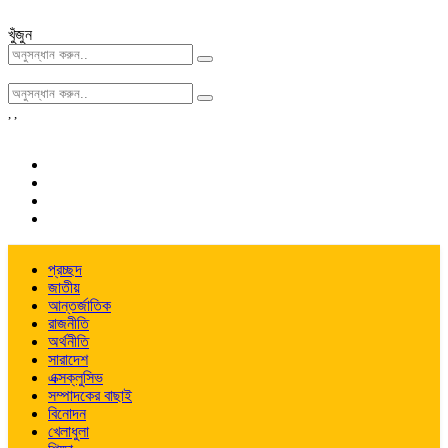
খুঁজুন
,
,
প্রচ্ছদ
জাতীয়
আন্তর্জাতিক
রাজনীতি
অর্থনীতি
সারাদেশ
এক্সক্লুসিভ
সম্পাদকের বাছাই
বিনোদন
খেলাধুলা