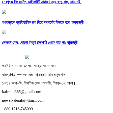
শেরপুরের কিংবদন্তি আইনজীবী নারায়ণ চন্দ্র হোড় বাচ্চু আর নেই
গণতন্ত্রকে প্রাতিষ্ঠানিক রূপ দিতে সংসদেই ফিরতে হবে: তথ্যমন্ত্রী
নেসকো কেন, কোনো কিছুই রাজশাহী থেকে যাবে না: ভূমিমন্ত্রী
প্রতিষ্ঠাতা সম্পাদক: মো: শামসুল আলম খান
ভারপ্রাপ্ত সম্পাদক: এম. আব্দুল্লাহ আল মামুন খান
১৩/১৪ ব্লক-ডি, সিরামিক রোড, পল্লবী, মিরপুর-১২, ঢাকা।
kaleralo365@gmail.com
news.kaleralo@gmail.com
+880 1716-745099