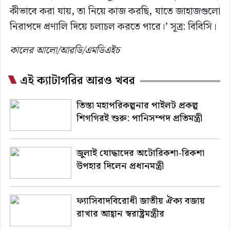
কীভাবে করা যায়, তা নিয়ে কাজ করছি, যাতে জাহাজগুলো
নিরাপদে প্রণালি দিয়ে চলাচল করতে পারে।’ সূত্র: বিবিসি।
কালের আলো/আরডি/এমডিএইচ
এই ক্যাটাগরির আরও খবর
তিস্তা মহাপরিকল্পনার পাইলট প্রকল্প
শিগগিরই শুরু: পানিসম্পদ প্রতিমন্ত্রী
জুলাই যোদ্ধাদের অটোরিকশা-রিকশা
উপহার দিলেন প্রধানমন্ত্রী
ফ্যাসিবাদবিরোধী জাতীয় ঐক্য বজায়
রাখার আহ্বান স্বরাষ্ট্রমন্ত্রীর