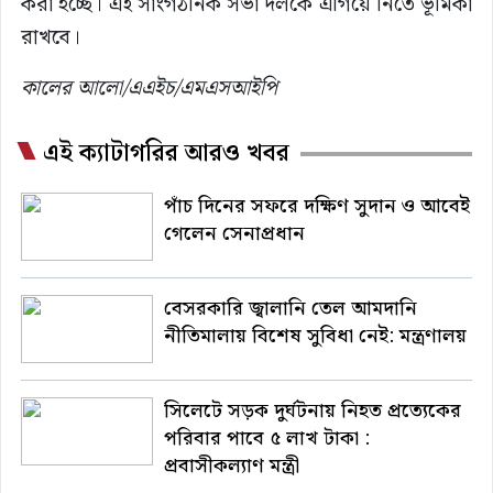
করা হচ্ছে। এই সাংগঠনিক সভা দলকে এগিয়ে নিতে ভূমিকা
রাখবে।
কালের আলো/এএইচ/এমএসআইপি
এই ক্যাটাগরির আরও খবর
পাঁচ দিনের সফরে দক্ষিণ সুদান ও আবেই
গেলেন সেনাপ্রধান
বেসরকারি জ্বালানি তেল আমদানি
নীতিমালায় বিশেষ সুবিধা নেই: মন্ত্রণালয়
সিলেটে সড়ক দুর্ঘটনায় নিহত প্রত্যেকের
পরিবার পাবে ৫ লাখ টাকা :
প্রবাসীকল্যাণ মন্ত্রী